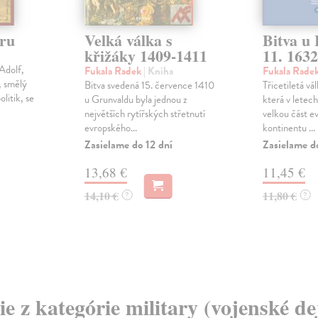
eru
Velká válka s
Bitva u 
křižáky 1409-1411
11. 1632
 Adolf,
Fukala Radek
| Kniha
Fukala Rade
, smělý
Bitva svedená 15. července 1410
Třicetiletá vál
litik, se
u Grunvaldu byla jednou z
která v letec
největších rytířských střetnutí
velkou část e
evropského...
kontinentu ...
Zasielame do 12 dní
Zasielame d
13,68 €
11,45 €
14,10 €
11,80 €
?
?
ie z kategórie military (vojenské de