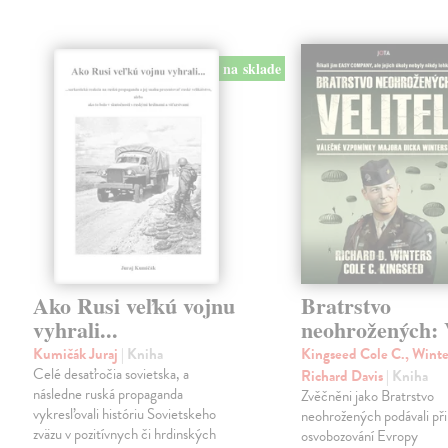
na sklade
Ako Rusi veľkú vojnu
Bratrstvo
vyhrali...
neohrožených: V
Kumičák Juraj
| Kniha
Kingseed Cole C., Winte
Celé desaťročia sovietska, a
Richard Davis
| Kniha
následne ruská propaganda
Zvěčněni jako Bratrstvo
vykresľovali históriu Sovietskeho
neohrožených podávali při
zväzu v pozitívnych či hrdinských
osvobozování Evropy