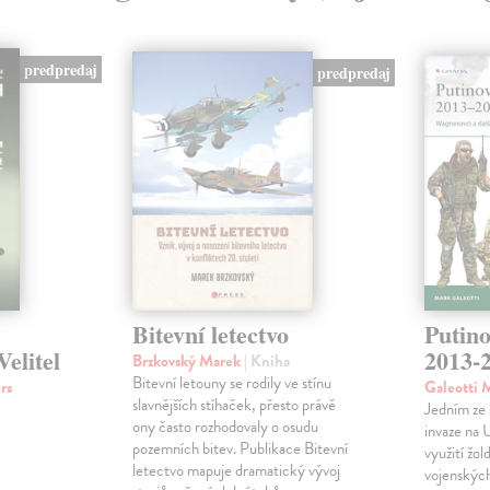
predpredaj
predpredaj
Bitevní letectvo
Putino
elitel
2013-
Brzkovský Marek
| Kniha
Bitevní letouny se rodily ve stínu
rs
Galeotti 
slavnějších stíhaček, přesto právě
Jedním ze 
ony často rozhodovaly o osudu
invaze na 
pozemních bitev. Publikace Bitevní
využití žo
letectvo mapuje dramatický vývoj
vojenských