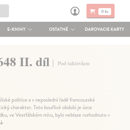
0 ks
E-KNIHY
OSTATNÉ
DAROVACIE KARTY
648 II. díl
Pod taktovkou
íšské politice a v neposlední řadě francouzské
tický charakter. Toto bouřlivé období je úzce
dku, ve Vestfálském míru, bylo neblaze rozhodnuto v
↓