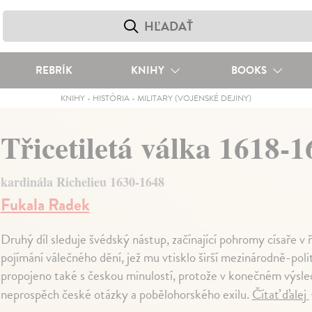
REBRÍK
KNIHY
BOOKS
KNIHY
-
HISTÓRIA
-
MILITARY (VOJENSKÉ DEJINY)
Třicetiletá válka 1618-1
kardinála Richelieu 1630-1648
Fukala Radek
Druhý díl sleduje švédský nástup, začínající pohromy císaře v ř
pojímání válečného dění, jež mu vtisklo širší mezinárodně-poli
propojeno také s českou minulostí, protože v konečném výsle
neprospěch české otázky a pobělohorského exilu.
Čítať ďalej