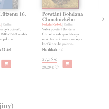
Lützenu 16.
Povstání Bohdana
Mo
Chmelnického
vá
k
| Kniha
Fukala Radek
| Kniha
Ono
ka byla událostí,
Velké povstání Bohdana
Aut
h 1618–1648 zasáhla
Chmelnického představuje
japo
vropského
neskutečně krvavý a zničující
uvěř
konflikt druhé polovin...
skonč
o 12 dní
Na sklade
Do 
?
27,35 €
13
28,20 €
13,
?
jiny)