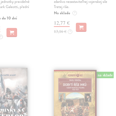
 jednotky pravidelné
zdanlivo nezastaviteľnej vojenskej sile
rk Galeotti, přední
Tretej ríše.
Na sklade
?
e do 10 dní
12,77 €
€
13,16 €
?
?
na sklade