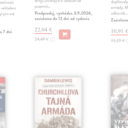
strojů určených k útokům na
doplňovaly
atečnosti
pozemní…
armády. Ma
ch velitelem
Predpredaj, vychádza 3.9.2026,
odborník…
yl pro své
zasielame do 12 dní od vydania
Zasielam
22,04 €
10,91 
o 7 dní
24,49 €
?
11,25 €