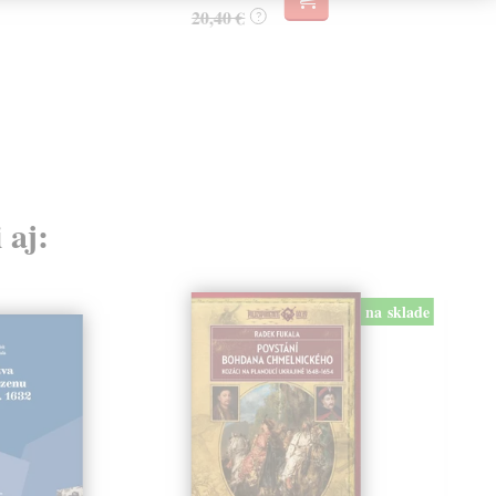
20,40 €
?
 aj:
na sklade