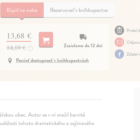
Kúpiť
na webe
Rezervovať v kníhkupectve
Pridať d
13,68 €
Odporu
Zasielame do 12 dní
14,10 €
?
Zdielať
Pozrieť dostupnosť v kníhkupectvách
skou obec. Autor se v ní snažil barvitě
a události tohoto dramatického a zajímavého