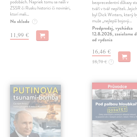
podobách. Napriek tomu sa našli v
bezprecedentní důkazy st
ZSSR či Rusku historici či novinári,
tváří v tvář nepříteli. Jeji
ktorí mali…
byl Dick Winters, který b
muže „nejlepší bojový…
Na sklade
?
Predpredaj, vychádza
12.8.2026, zasielame d
11,99 €
od vydania
16,46 €
18,70 €
?