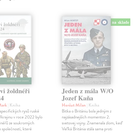
na sklade
vi žoldnéři
Jeden z mála W/O
24
Jozef Kaňa
Mark
| Kniha
Herčut Milan
| Kniha
specifických rysů ruské
Bitka o Britániu bola jedným z
Ukrajinu v roce 2022 bylo
najzásadnejších momentov 2.
ldnéřů ze soukromých
svetovej vojny. Znamenala zlom, keď
 společností, které
Veľká Británia stála sama proti