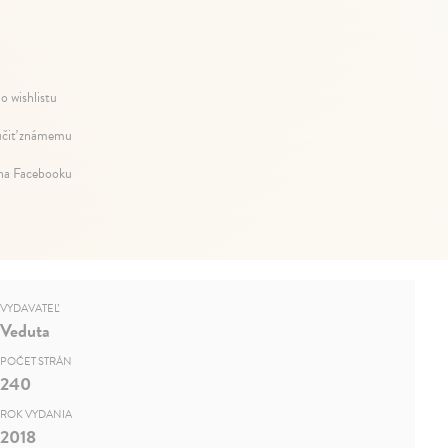
o wishlistu
čiť známemu
 na Facebooku
VYDAVATEĽ
Veduta
POČET STRÁN
240
ROK VYDANIA
2018