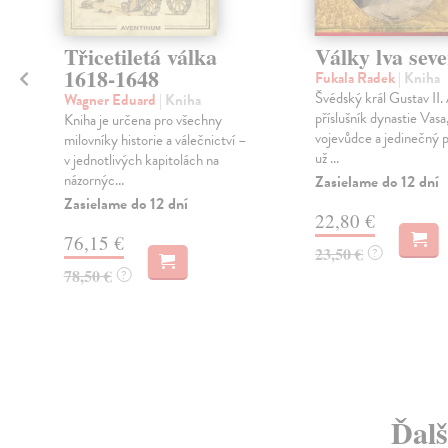
Třicetiletá válka
Války lva sev
1618-1648
Fukala Radek
| Kniha
Švédský král Gustav II.
Wagner Eduard
| Kniha
příslušník dynastie Vasa
Kniha je určena pro všechny
vojevůdce a jedinečný po
milovníky historie a válečnictví –
už ...
v jednotlivých kapitolách na
názornýc...
Zasielame do 12 dní
Zasielame do 12 dní
22,80 €
76,15 €
23,50 €
?
78,50 €
?
Ďalš