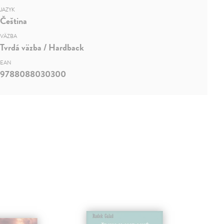
JAZYK
Čeština
VÄZBA
Tvrdá väzba / Hardback
EAN
9788088030300