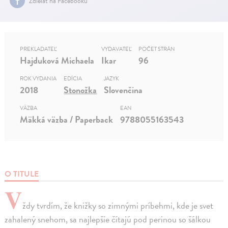
Zdielať na Facebooku
PREKLADATEĽ
VYDAVATEĽ
POČET STRÁN
Hajduková Michaela
Ikar
96
ROK VYDANIA
EDÍCIA
JAZYK
2018
Stonožka
Slovenčina
VÄZBA
EAN
Mäkká väzba / Paperback
9788055163543
O TITULE
V
ždy tvrdím, že knižky so zimnými príbehmi, kde je svet
zahalený snehom, sa najlepšie čítajú pod perinou so šálkou