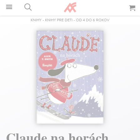
KNIHY
-
KNIHY PRE DETI
-
OD 4 DO 6 ROKOV
Claude na horách