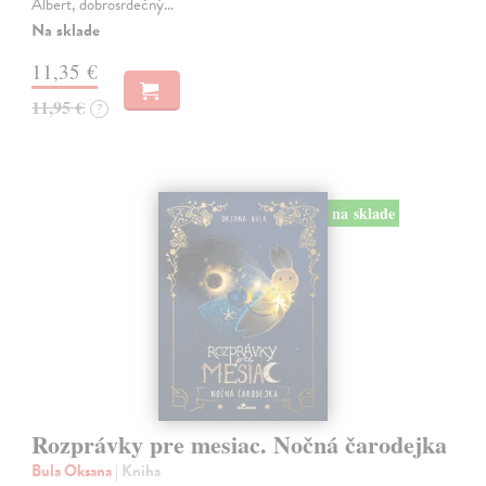
Albert, dobrosrdečný…
Na sklade
11,35 €
11,95 €
?
na sklade
Rozprávky pre mesiac. Nočná čarodejka
Bula Oksana
| Kniha