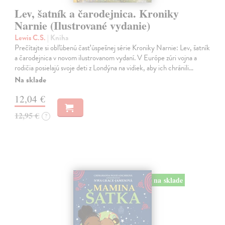
Lev, šatník a čarodejnica. Kroniky
Narnie (Ilustrované vydanie)
Lewis C.S.
| Kniha
Prečítajte si obľúbenú časť úspešnej série Kroniky Narnie: Lev, šatník
a čarodejnica v novom ilustrovanom vydaní. V Európe zúri vojna a
rodičia posielajú svoje deti z Londýna na vidiek, aby ich chránili…
Na sklade
12,04 €
12,95 €
?
na sklade