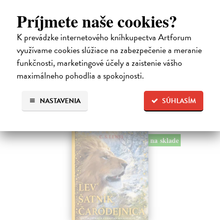
Alica a hmyz
Dúbravský Andrej
| Kniha
Príjmete naše cookies?
Alica je zvedavá mačka, ktorá býva so zvedavým Andrejom. Obaja sú
fascinovaní ríšou hmyzu.
K prevádzke internetového kníhkupectva Artforum
Na sklade
využívame cookies slúžiace na zabezpečenie a meranie
funkčnosti, marketingové účely a zaistenie vášho
28,03 €
maximálneho pohodlia a spokojnosti.
28,90 €
?
NASTAVENIA
SÚHLASÍM
na sklade