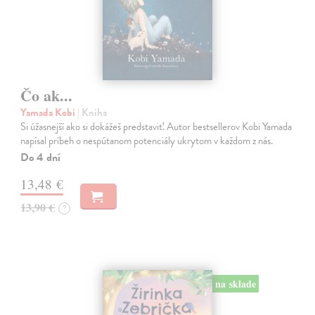
Čo ak...
Yamada Kobi
| Kniha
Si úžasnejší ako si dokážeš predstaviť. Autor bestsellerov Kobi Yamada
napísal príbeh o nespútanom potenciály ukrytom v každom z nás.
Do 4 dní
13,48 €
13,90 €
?
na sklade