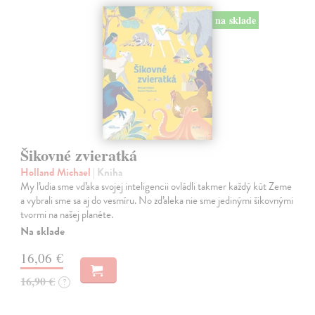
na sklade
Šikovné zvieratká
Holland Michael
| Kniha
My ľudia sme vďaka svojej inteligencii ovládli takmer každý kút Zeme
a vybrali sme sa aj do vesmíru. No zďaleka nie sme jedinými šikovnými
tvormi na našej planéte.
Na sklade
16,06 €
16,90 €
?