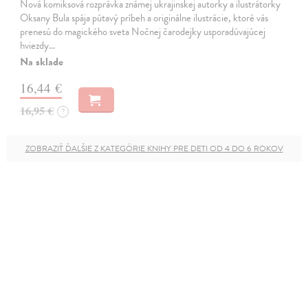
Nová komiksová rozprávka známej ukrajinskej autorky a ilustrátorky
Oksany Bula spája pútavý príbeh a originálne ilustrácie, ktoré vás
prenesú do magického sveta Nočnej čarodejky usporadúvajúcej
hviezdy…
Na sklade
16,44 €
16,95 €
?
ZOBRAZIŤ ĎALŠIE Z KATEGÓRIE KNIHY PRE DETI OD 4 DO 6 ROKOV