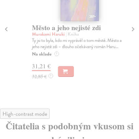
Město a jeho nejisté zdi
Tr
Murakami Haruki
| Kniha
Ma
Ty jsi to byla, kdo mi vyprávěl o tom městě. Město a
JE
jeho nejisté zdi – dlouho očekávaný román Haru...
NAŠ
muž
Na sklade
?
Za
31,21 €
22
32,85 €
?
24
High-contrast mode
Čitatelia s podobným vkusom si