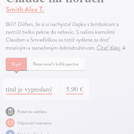
Smith Alex T.
Bŕŕŕ! Dúfam, že si si nachystal čiapku s brmbolcom a
zastrčil tielko pekne do nohavíc. S našimi kamošmi
Claudom a Smraďoškou sa totiž vydáme za dosť
mrazivým a zasneženým dobrodružstvom.
Čítať ďalej
↓
Kúpiť
Rezervovať v kníhkupectve
titul je vypredaný
5,90 €
Pridať do wishlistu
Odporučiť známemu