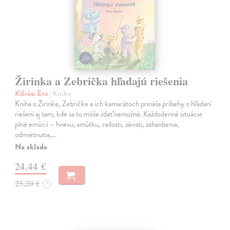
Žirinka a Zebrička hľadajú riešenia
Kőrösi Eva
| Kniha
Kniha o Žirinke, Zebričke a ich kamarátoch prináša príbehy o hľadaní
riešení aj tam, kde sa to môže zdať nemožné. Každodenné situácie
plné emócií – hnevu, smútku, radosti, závisti, zahanbenia,
odmietnutia,…
Na sklade
24,44 €
25,20 €
?