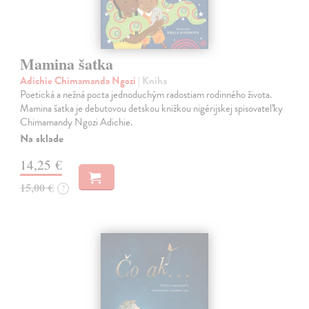
Mamina šatka
Adichie Chimamanda Ngozi
| Kniha
Poetická a nežná pocta jednoduchým radostiam rodinného života.
Mamina šatka je debutovou detskou knižkou nigérijskej spisovateľky
Chimamandy Ngozi Adichie.
Na sklade
14,25 €
15,00 €
?