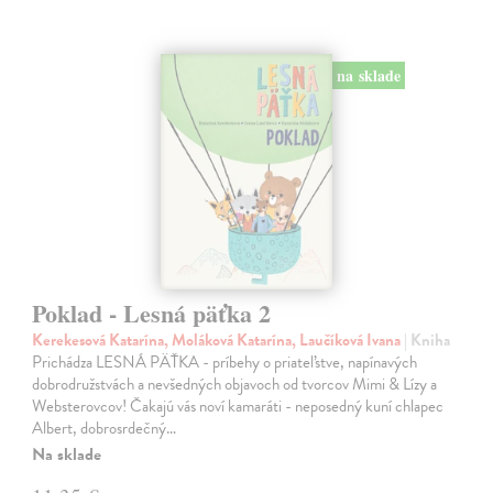
na sklade
Poklad - Lesná päťka 2
Kerekesová Katarína, Moláková Katarína, Laučíková Ivana
| Kniha
Prichádza LESNÁ PÄŤKA - príbehy o priateľstve, napínavých
dobrodružstvách a nevšedných objavoch od tvorcov Mimi & Lízy a
Websterovcov! Čakajú vás noví kamaráti - neposedný kuní chlapec
Albert, dobrosrdečný…
Na sklade