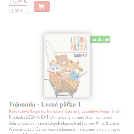
11,35 €
11,95 €
?
na sklade
Tajomnia - Lesná päťka 1
Kerekesová Katarína, Moláková Katarína, Laučíková Ivana
| Kniha
Prichádza LESNÁ PÄŤKA - príbehy o priateľstve, napínavých
dobrodružstvách a nevšedných objavoch od tvorcov Mimi & Lízy a
Websterovcov! Čakajú vás noví kamaráti - neposedný kuní chlapec