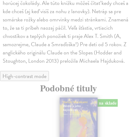
horúcej čokolády. Ale túto knižku môžeš čítať kedy chceš a
kde chceš (aj keď visíš za nohu z lanovky). Netráp sa pre
somárske rožky alebo omrvinky medzi stránkami. Znamená
to, že sa ti príbeh naozaj páčil. Veľa šťastia, vrtiacich
chvostíkov a teplých ponožiek ti praje Alex T. Smith (A,
samozrejme, Claude a Smraďoška!) Pre deti od 5 rokov. Z
anglického originálu Claude on the Slopes (Hodder and
Stoughton, London 2013) preložila Michaela Hajduková.
High-contrast mode
Podobné tituly
na sklade