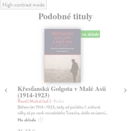
High-contrast mode
Podobné tituly
na sklade
ťanská Golgota v Malé Asii
Střední paleo
-1923)
jeskyních/Mid
Moravian Ca
ichal (ed.)
| Kniha
t 1914–1923, tedy od počátku 1. světové
Neruda Petr
| Kniha
 po vznik novodobého Turecka, došlo na území...
Informace poskytují p
otázek surovinové strat
de
?
Zasielame do 12 dní