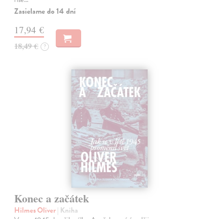
Zasielame do 14 dní
17,94 €
18,49 €
?
Konec a začátek
Hilmes Oliver
| Kniha