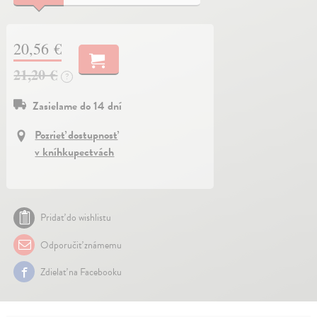
20,56 €
21,20 €
?
Zasielame do 14 dní
Pozrieť dostupnosť
v kníhkupectvách
Pridať do wishlistu
Odporučiť známemu
Zdielať na Facebooku