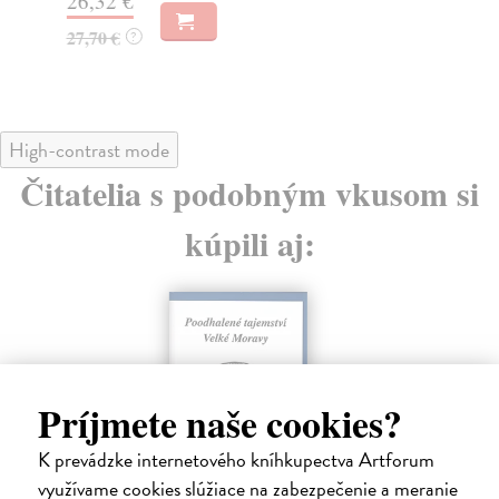
 €
38,90 €
?
40,10 €
?
High-contrast mode
Čitatelia s podobným vkusom si
kúpili aj:
Príjmete naše cookies?
K prevádzke internetového kníhkupectva Artforum
využívame cookies slúžiace na zabezpečenie a meranie