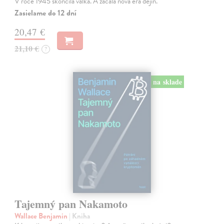
V roce 1945 skončila válka. A začala nová éra dějin.
Zasielame do 12 dní
20,47 €
21,10 €
?
na sklade
Tajemný pan Nakamoto
Wallace Benjamin
| Kniha