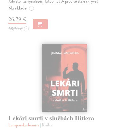
Kdo stojí za vynálezem bitcoinu? A proč se stále skrývá?
Na sklade
?
26,79 €
28,20 €
?
Lekári smrti v službách Hitlera
Lamparska Joanna
| Kniha