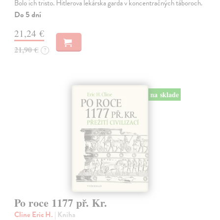
Bolo ich tristo. Hitlerova lekárska garda v koncentračných táboroch.
Do 5 dní
21,24 €
21,90 €
?
na sklade
Po roce 1177 př. Kr.
Cline Eric H.
| Kniha