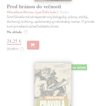
Pred bránou do večnosti
Hlavačková Miriam, Lysá Žofia (eds.)
| Kniha
Smrť človeka má od nepamäti svoj biologický, právny, etický,
duchovný, kultúrny, spoločenský aj individuálny rozmer. V prírode
tvorí prirodzenú súčasť kolobehu života.
Na sklade
?
24,25 €
25,00 €
?
na sklade