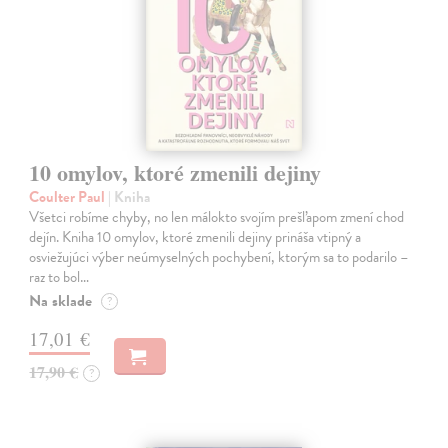
10 omylov, ktoré zmenili dejiny
Coulter Paul
| Kniha
Všetci robíme chyby, no len málokto svojím prešľapom zmení chod
dejín. Kniha 10 omylov, ktoré zmenili dejiny prináša vtipný a
osviežujúci výber neúmyselných pochybení, ktorým sa to podarilo –
raz to bol…
Na sklade
?
17,01 €
17,90 €
?