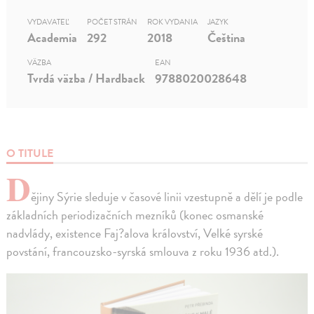
VYDAVATEĽ
POČET STRÁN
ROK VYDANIA
JAZYK
Academia
292
2018
Čeština
VÄZBA
EAN
Tvrdá väzba / Hardback
9788020028648
O TITULE
D
ějiny Sýrie sleduje v časové linii vzestupně a dělí je podle
základních periodizačních mezníků (konec osmanské
nadvlády, existence Faj?alova království, Velké syrské
povstání, francouzsko-syrská smlouva z roku 1936 atd.).