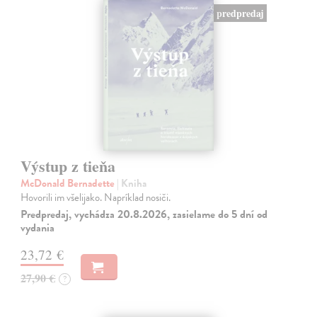
predpredaj
Výstup z tieňa
McDonald Bernadette
| Kniha
Hovorili im všelijako. Napríklad nosiči.
Predpredaj, vychádza 20.8.2026, zasielame do 5 dní od
vydania
23,72 €
27,90 €
?