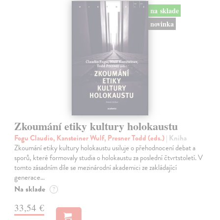
na sklade
novinka
Zkoumání etiky kultury holokaustu
Fogu Claudio, Kansteiner Wulf, Presner Todd (eds.)
| Kniha
Zkoumání etiky kultury holokaustu usiluje o přehodnocení debat a
sporů, které formovaly studia o holokaustu za poslední čtvrtstoletí. V
tomto zásadním díle se mezinárodní akademici ze zakládající
generace…
Na sklade
?
33,54 €