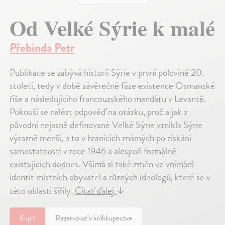
Od Velké Sýrie k malé
Přebinda Petr
Publikace se zabývá historií Sýrie v první polovině 20.
století, tedy v době závěrečné fáze existence Osmanské
říše a následujícího francouzského mandátu v Levantě.
Pokouší se nalézt odpověď na otázku, proč a jak z
původní nejasně definované Velké Sýrie vznikla Sýrie
výrazně menší, a to v hranicích známých po získání
samostatnosti v roce 1946 a alespoň formálně
existujících dodnes. Všímá si také změn ve vnímání
identit místních obyvatel a různých ideologií, které se v
této oblasti šířily.
Čítať ďalej
↓
Kúpiť
Rezervovať v kníhkupectve