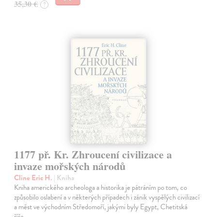
35,30 €
?
1177 př. Kr. Zhroucení civilizace a
invaze mořských národů
Cline Eric H.
| Kniha
Kniha amerického archeologa a historika je pátráním po tom, co
způsobilo oslabení a v některých případech i zánik vyspělých civilizací
a měst ve východním Středomoří, jakými byly Egypt, Chetitská
říše…