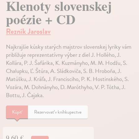
Klenoty slovenskej
poézie + CD
Rezník Jaroslav
Najkrajšie kúsky starých majstrov slovenskej lyriky vám
približuje reprezentatívny výber z diel J. Hollého, J.
Kollára, P. J. Šafárika, K. Kuzmányho, M. M. Hodžu, S.
Chalupku, Ľ. Štúra, A. Sládkoviča, S. B. Hroboňa, J.
Matúšku, J. Kráľa, J. Francisciho, P. K. Hostinského, S.
Vozára, M. Dohnányho, D. Maróthyho, V. P. Tótha, J.
Bottu, J. Čajaka.
Kúpiť
Rezervovať v kníhkupectve
9,60 €