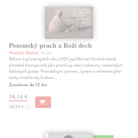
Pozemský prach a Boží dech
Horáček Michal
| Kniha
Během čtyřiceti týdnů roku 2025 psal Michal Horáček básně
převážně koncipované jako promluvy nebo rozhovory rozmanitých
biblických postav. Pravidelným rytmem, rýmem a refrénem jeho
texty umožňovaly budoucí…
Zasielame do 12 dní
18,14 €
18,70 €
?