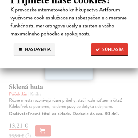
K prevádzke internetového kníhkupectva Artforum
využívame cookies slúžiace na zabezpečenie a meranie
funkčnosti, marketingové účely a zaistenie vášho
maximálneho pohodlia a spokojnosti.
NASTAVENIA
SÚHLASÍM
Sklená huta
Púček Ján
| Kniha
Rôzne miesta rozprávajú rôzne príbehy, stačí rozhrnúť zem a čítať.
Kdekoľvek sa pozrieme, nájdeme jazvy po dotyku s dejinami.
Dodávateľ nemá titul na sklade. Dodanie do cca. 30 dní.
13,21 €
13,90 €
?