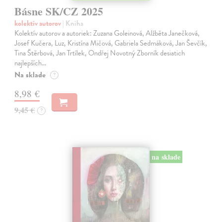
Básne SK/CZ 2025
kolektív autorov
| Kniha
Kolektív autorov a autoriek: Zuzana Goleinová, Alžběta Janečková,
Josef Kučera, Luz, Kristína Mičová, Gabriela Sedmáková, Jan Ševčík,
Tina Štěrbová, Jan Trtílek, Ondřej Novotný Zborník desiatich
najlepších…
Na sklade
?
8,98 €
9,45 €
?
na sklade