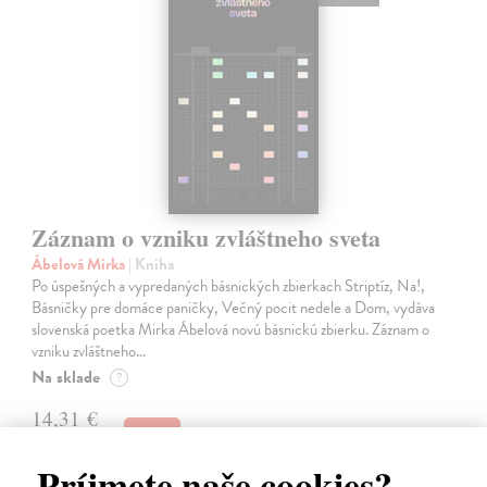
Záznam o vzniku zvláštneho sveta
Ábelová Mirka
| Kniha
Po úspešných a vypredaných básnických zbierkach Striptíz, Na!,
Básničky pre domáce paničky, Večný pocit nedele a Dom, vydáva
slovenská poetka Mirka Ábelová novú básnickú zbierku. Záznam o
vzniku zvláštneho…
Na sklade
?
14,31 €
15,90 €
?
Príjmete naše cookies?