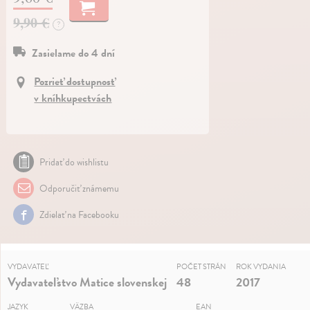
9,90 €
?
Zasielame do 4 dní
Pozrieť dostupnosť
v kníhkupectvách
Pridať do wishlistu
Odporučiť známemu
Zdielať na Facebooku
VYDAVATEĽ
POČET STRÁN
ROK VYDANIA
Vydavateľstvo Matice slovenskej
48
2017
JAZYK
VÄZBA
EAN