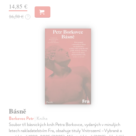
14,85 €
16,50 €
?
Básně
Borkovec Petr
| Kniha
Soubor tří básnických knih Petra Borkovce, vydaných v minulých
letech nakladatelstvím Fra, obsahuje tituly Vnitrozemí –Vybrané a