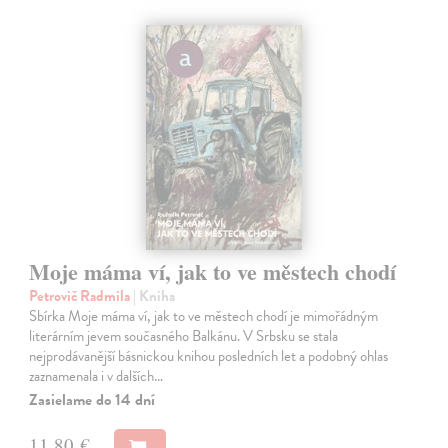
Moje máma ví, jak to ve městech chodí
Petrovič Radmila
| Kniha
Sbírka Moje máma ví, jak to ve městech chodí je mimořádným
literárním jevem současného Balkánu. V Srbsku se stala
nejprodávanější básnickou knihou posledních let a podobný ohlas
zaznamenala i v dalších…
Zasielame do 14 dní
11,80 €