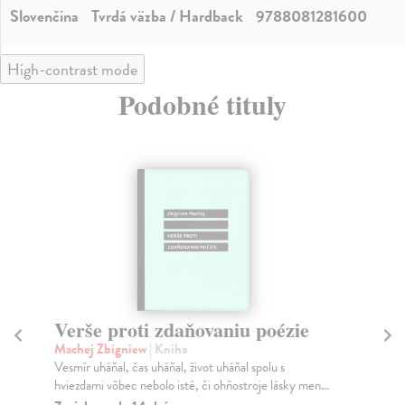
Slovenčina
Tvrdá väzba / Hardback
9788081281600
High-contrast mode
Podobné tituly
Verše proti zdaňovaniu poézie
N
po
Machej Zbigniew
| Kniha
Vesmír uháňal, čas uháňal, život uháňal spolu s
Brü
hviezdami vôbec nebolo isté, či ohňostroje lásky men...
Bás
náv