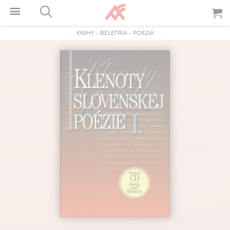
KNIHY
-
BELETRIA
-
POÉZIA