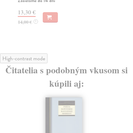
Zasielame do 14 dní
Do
13,30 €
13
14,00 €
?
14
High-contrast mode
Čitatelia s podobným vkusom si
kúpili aj: