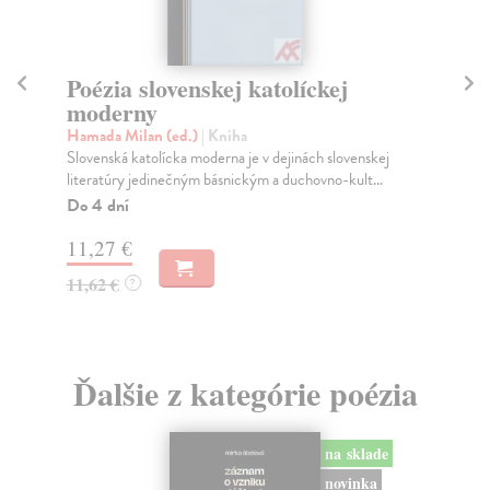
Poézia slovenskej katolíckej
moderny
Ka
Hamada Milan (ed.)
| Kniha
Vlč
Slovenská katolícka moderna je v dejinách slovenskej
Kap
literatúry jedinečným básnickým a duchovno-kult...
his
Do 4 dní
11,27 €
3,
11,62 €
?
Ďalšie z kategórie poézia
na sklade
novinka