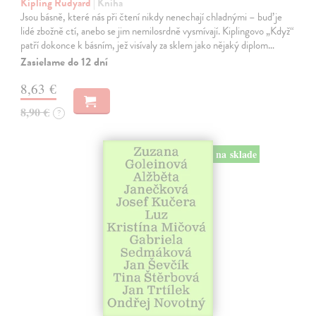
Kipling Rudyard
| Kniha
Jsou básně, které nás při čtení nikdy nenechají chladnými – buď je
lidé zbožně ctí, anebo se jim nemilosrdně vysmívají. Kiplingovo „Když“
patří dokonce k básním, jež visívaly za sklem jako nějaký diplom…
Zasielame do 12 dní
8,63 €
8,90 €
?
na sklade