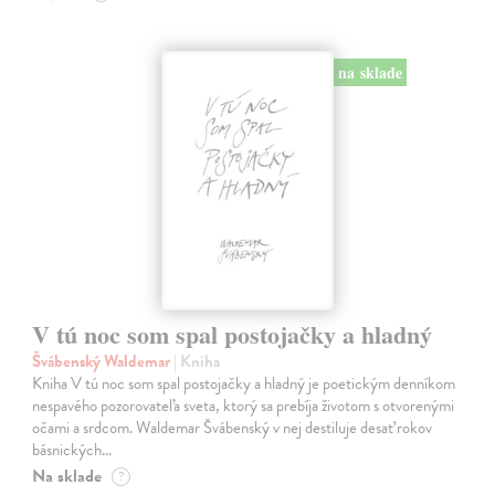
na sklade
V tú noc som spal postojačky a hladný
Švábenský Waldemar
| Kniha
Kniha V tú noc som spal postojačky a hladný je poetickým denníkom
nespavého pozorovateľa sveta, ktorý sa prebíja životom s otvorenými
očami a srdcom. Waldemar Švábenský v nej destiluje desať rokov
básnických…
Na sklade
?