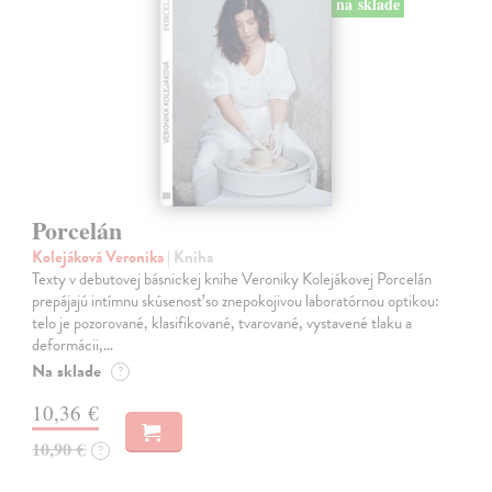
na sklade
Porcelán
Kolejáková Veronika
| Kniha
Texty v debutovej básnickej knihe Veroniky Kolejákovej Porcelán
prepájajú intímnu skúsenosť so znepokojivou laboratórnou optikou:
telo je pozorované, klasifikované, tvarované, vystavené tlaku a
deformácii,…
Na sklade
?
10,36 €
10,90 €
?