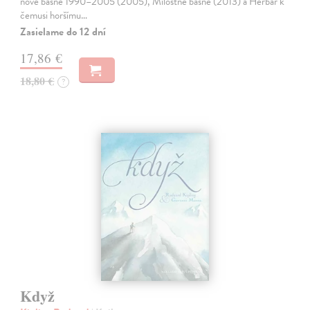
nové básně 1990–2005 (2005), Milostné básně (2013) a Herbář k
čemusi horšímu…
Zasielame do 12 dní
17,86 €
18,80 €
?
Když