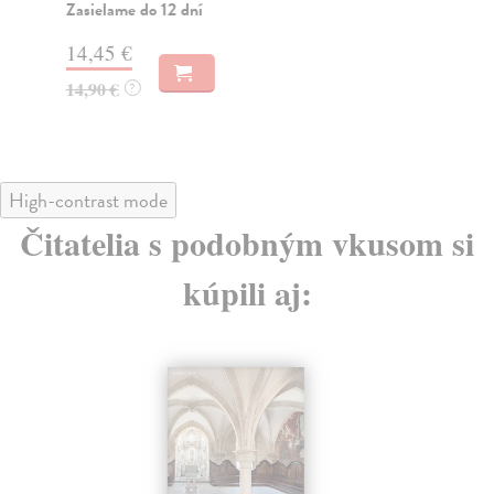
Zasielame do 12 dní
Za
14,45 €
11
14,90 €
12
?
High-contrast mode
Čitatelia s podobným vkusom si
kúpili aj: