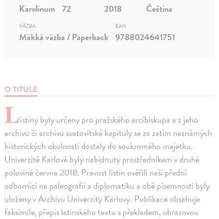
Karolinum
72
2018
Čeština
VÄZBA
EAN
Mäkká väzba / Paperback
9788024641751
O TITULE
L
istiny byly určeny pro pražského arcibiskupa a z jeho
archivu či archivu svatovítské kapituly se za zatím neznámých
historických okolností dostaly do soukromého majetku.
Univerzitě Karlově byly nabídnuty prostředníkem v druhé
polovině června 2018. Pravost listin ověřili naši přední
odborníci na paleografii a diplomatiku a obě písemnosti byly
uloženy v Archivu Univerzity Karlovy. Publikace obsahuje
faksimile, přepis latinského textu s překladem, obrazovou