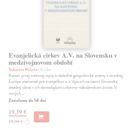
Evanjelická cirkev A.V. na Slovensku v
medzivojnovom období
Sokolová Milena
| Kniha
Koniec prvej svetovej vojny a následné geopolitické zmeny v strednej
Európe znamenali pre evanjelikov a. v. žijúcich na území Slovenska
zásadný obrat v ich dovtedajšom cirkevno-náboženskom živote. V
nových…
Zasielame do 14 dní
19,39 €
19,99 €
?