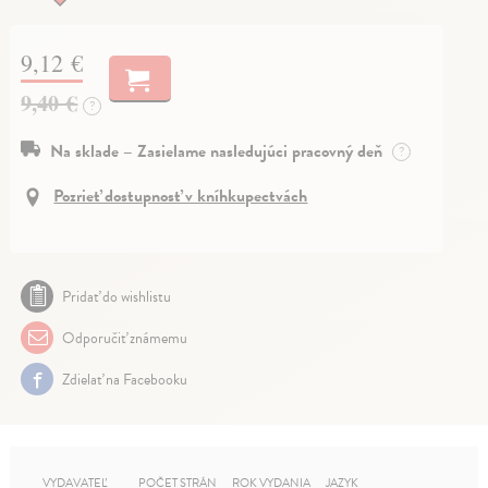
9,12 €
9,40 €
?
Na sklade – Zasielame nasledujúci pracovný deň
?
Pozrieť dostupnosť v kníhkupectvách
Pridať do wishlistu
Odporučiť známemu
Zdielať na Facebooku
VYDAVATEĽ
POČET STRÁN
ROK VYDANIA
JAZYK