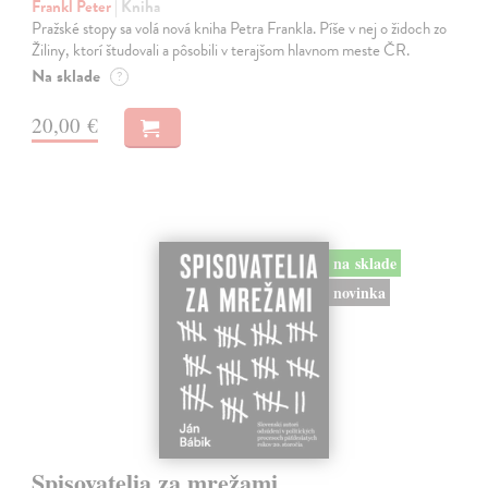
Frankl Peter
| Kniha
Pražské stopy sa volá nová kniha Petra Frankla. Píše v nej o židoch zo
Žiliny, ktorí študovali a pôsobili v terajšom hlavnom meste ČR.
Na sklade
?
20,00 €
na sklade
novinka
Spisovatelia za mrežami