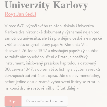
Univerzity Karlovy
Royt Jan (ed.)
V roce 670. výročí svého založení získala Univerzita
Karlova dva historické dokumenty významné nejen pro
samotnou univerzitu, ale též pro dějiny české a evropské
vzdělanosti: originál listiny papeže Klimenta VI.,
datované 26. ledna 1347 a obsahující papežský souhlas
se založením vysokého učení v Praze, a notářský
instrument, iniciovaný pražskou kapitulou a datovaný
30. června 1347, s opisem této listiny a výčtem svědků
stvrzujících autentičnost opisu. Jde o objev mimořádný,
neboť jediné dosud známé vyhotovení listiny se ztratilo
na konci druhé světové války.
Čítať ďalej
↓
Kúpiť
Rezervovať v kníhkupectve