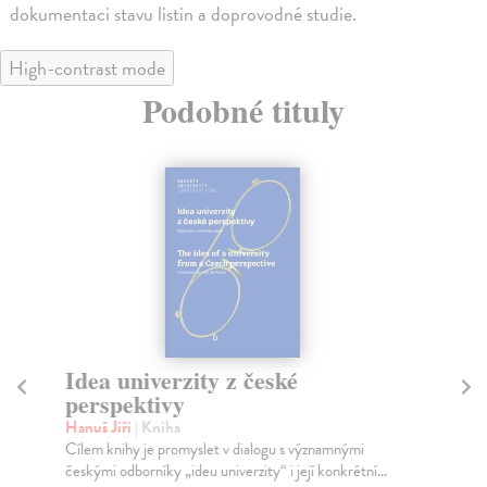
dokumentaci stavu listin a doprovodné studie.
High-contrast mode
Podobné tituly
Idea univerzity z české
A
perspektivy
U
Hanuš Jiří
| Kniha
Vor
Cílem knihy je promyslet v dialogu s významnými
Pub
českými odborníky „ideu univerzity“ i její konkrétní...
a t