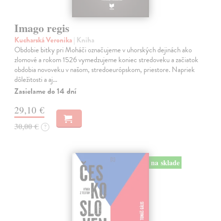
Imago regis
Kucharská Veronika
| Kniha
Obdobie bitky pri Moháči označujeme v uhorských dejinách ako
zlomové a rokom 1526 vymedzujeme koniec stredoveku a začiatok
obdobia novoveku v našom, stredoeurópskom, priestore. Napriek
dôležitosti a aj…
Zasielame do 14 dní
29,10 €
30,00 €
?
na sklade