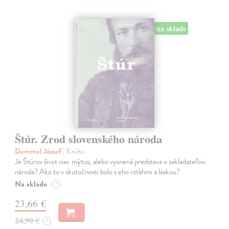
na sklade
Štúr. Zrod slovenského národa
Demmel József
| Kniha
Je Štúrov život viac mýtus, alebo vysnená predstava o zakladateľovi
národa? Ako to v skutočnosti bolo s eho vzťahmi a láskou?
Na sklade
?
23,66 €
24,90 €
?