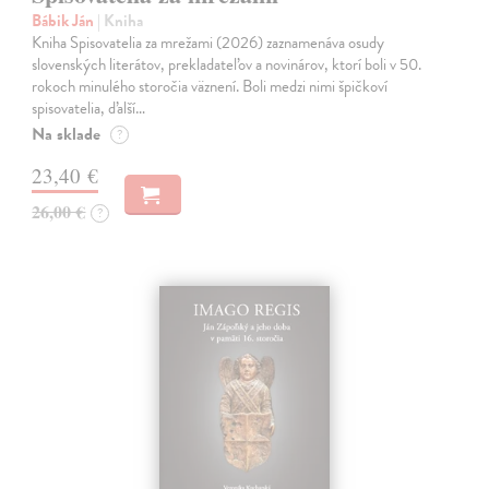
Bábik Ján
| Kniha
Kniha Spisovatelia za mrežami (2026) zaznamenáva osudy
slovenských literátov, prekladateľov a novinárov, ktorí boli v 50.
rokoch minulého storočia väznení. Boli medzi nimi špičkoví
spisovatelia, ďalší…
Na sklade
?
23,40 €
26,00 €
?