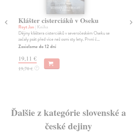
Klášter cisterciáků v Oseku
S
Royt Jan
| Kniha
Pe
Dějiny kláštera cisterciáků v severočeském Oseku se
Dev
začaly psát před více než osmi sty lety. První č...
Mod
Zasielame do 12 dní
Za
19,11 €
22
19,70 €
23
?
Ďalšie z kategórie slovenské a
české dejiny