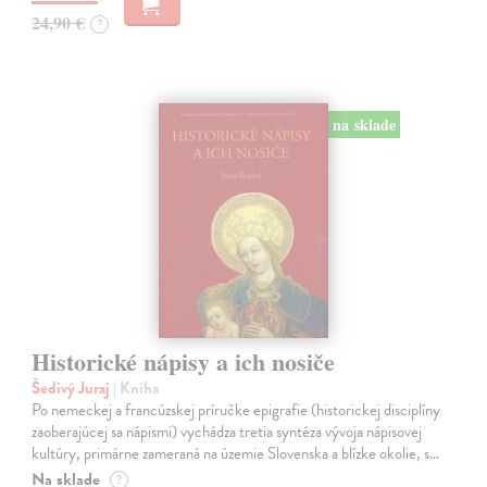
24,90 €
?
na sklade
Historické nápisy a ich nosiče
Šedivý Juraj
| Kniha
Po nemeckej a francúzskej príručke epigrafie (historickej disciplíny
zaoberajúcej sa nápismi) vychádza tretia syntéza vývoja nápisovej
kultúry, primárne zameraná na územie Slovenska a blízke okolie, s…
Na sklade
?