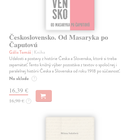
Československo. Od Masaryka po
Čaputovú
Gális Tomáš
| Kniha
Udalosti a postavy z histórie Česka a Slovenska, ktoré si treba
zapamätať. Tento knižný výber pozostáva z textov o spoločnej i
paralelnej histórii Česka a Slovenska od roku 1918 po súčasnosť.
Na sklade
?
16,39 €
16,90 €
?