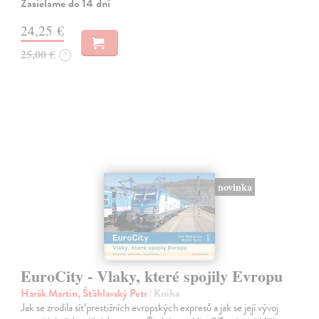
Zasielame do 14 dní
24,25 €
25,00 €
?
novinka
EuroCity - Vlaky, které spojily Evropu
Harák Martin, Šťáhlavský Petr
| Kniha
Jak se zrodila síť prestižních evropských expresů a jak se její vývoj