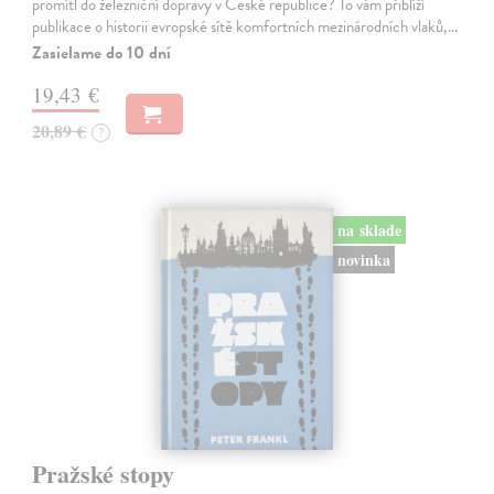
promítl do železniční dopravy v České republice? To vám přiblíží
publikace o historii evropské sítě komfortních mezinárodních vlaků,…
Zasielame do 10 dní
19,43 €
20,89 €
?
na sklade
novinka
Pražské stopy