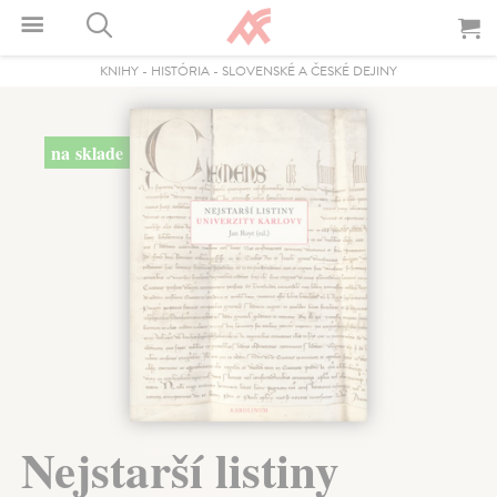
KNIHY
-
HISTÓRIA
-
SLOVENSKÉ A ČESKÉ DEJINY
na sklade
Nejstarší listiny