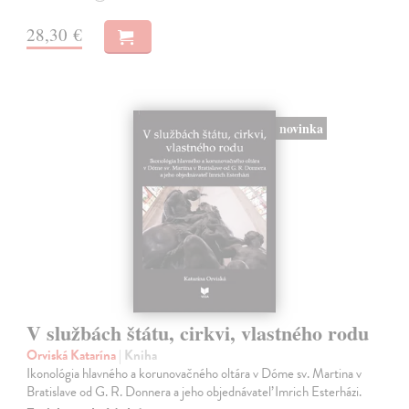
28,30 €
novinka
V službách štátu, cirkvi, vlastného rodu
Orviská Katarína
| Kniha
Ikonológia hlavného a korunovačného oltára v Dóme sv. Martina v
Bratislave od G. R. Donnera a jeho objednávateľ Imrich Esterházi.