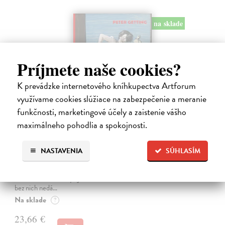
na sklade
Príjmete naše cookies?
K prevádzke internetového kníhkupectva Artforum
využívame cookies slúžiace na zabezpečenie a meranie
funkčnosti, marketingové účely a zaistenie vášho
maximálneho pohodlia a spokojnosti.
Studne mútne
Getting Peter
| Kniha
NASTAVENIA
SÚHLASÍM
Sú ikonickými postavami našej kultúry. Postavili im sochy a
pomenovali po nich ulice, majú svoje nespochybniteľné miesto v
lexikónoch literatúry aj učebniciach, slovenské moderné umenie sa
bez nich nedá…
Na sklade
?
23,66 €