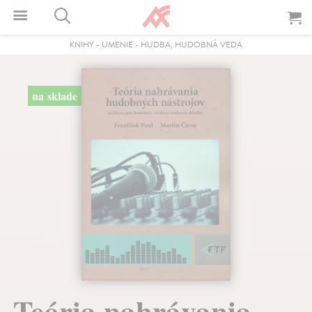
KNIHY
-
UMENIE
-
HUDBA, HUDOBNÁ VEDA
na sklade
Teória nahrávania