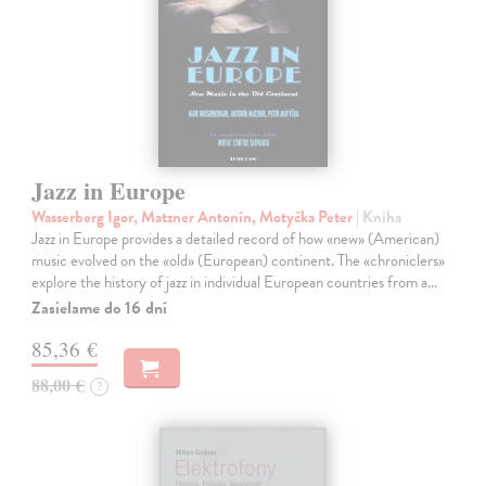
Jazz in Europe
Wasserberg Igor, Matzner Antonín, Motyčka Peter
| Kniha
Jazz in Europe provides a detailed record of how «new» (American)
music evolved on the «old» (European) continent. The «chroniclers»
explore the history of jazz in individual European countries from a…
Zasielame do 16 dní
85,36 €
88,00 €
?