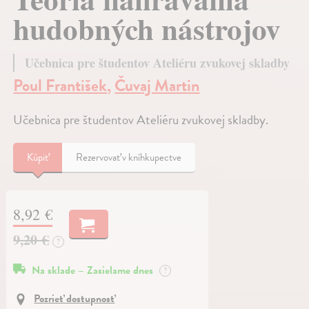
hudobných nástrojov
Učebnica pre študentov Ateliéru zvukovej skladby
Poul František
,
Čuvaj Martin
Učebnica pre študentov Ateliéru zvukovej skladby.
Kúpiť
Rezervovať v kníhkupectve
8,92 €
9,20 €
?
Na sklade – Zasielame dnes
?
Pozrieť dostupnosť