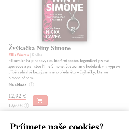
Žvýkačka Niny Simone
Ellis Warren
| Kniha
Ellisova kniha je neobvyklou literární poctou legendární jazzové
zpěvačce a pianistce Nině Simone. Světoznámý hudebník v ní vypráví
příběh zdánlivě bezvýznamného předmětu – žvýkačky, kterou
Simone během…
Na sklade
?
12,92 €
13,60 €
?
Príjmete naše cookies?