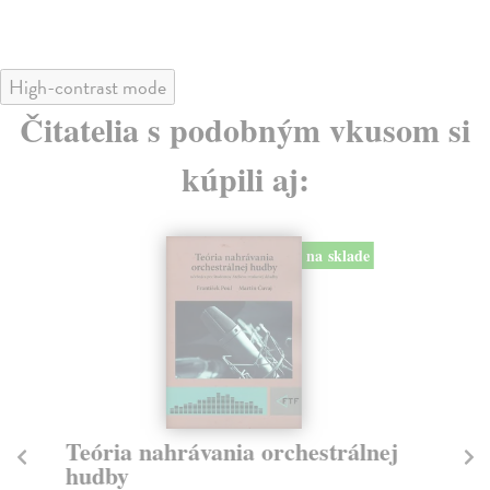
High-contrast mode
Čitatelia s podobným vkusom si
kúpili aj:
na sklade
Teória nahrávania orchestrálnej
R
hudby
D