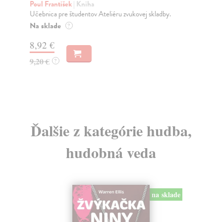
Poul František
| Kniha
Še
Učebnica pre študentov Ateliéru zvukovej skladby.
Pub
pra
Na sklade
?
dob
8,92 €
Za
9,20 €
?
8,
8,
Ďalšie z kategórie hudba,
hudobná veda
na sklade