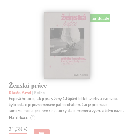
na sklade
Ženská práce
Klusák Pavel
| Kniha
Popová historie, jak ji psaly ženy Chápání lidské tvorby a tvořivosti
bylo a stále je poznamenané patriarchátem. Co je pro muže
samozřejmostí, pro ženské autorky stále znamená výzvu a bitvu navíc.
Na sklade
?
21,38 €