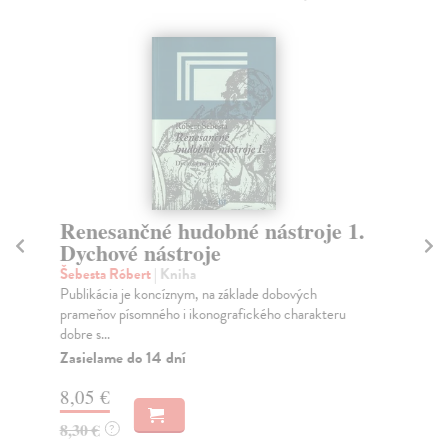
Renesančné hudobné nástroje 1.
H
Dychové nástroje
Ha
Kni
Šebesta Róbert
| Kniha
dlh
Publikácia je koncíznym, na základe dobových
prameňov písomného i ikonografického charakteru
Za
dobre s...
10
Zasielame do 14 dní
11
8,05 €
8,30 €
?