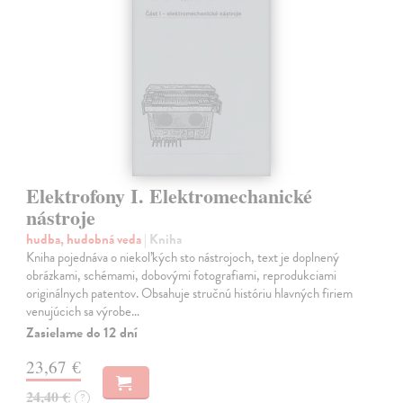
Elektrofony I. Elektromechanické
nástroje
hudba, hudobná veda
| Kniha
Kniha pojednáva o niekoľkých sto nástrojoch, text je doplnený
obrázkami, schémami, dobovými fotografiami, reprodukciami
originálnych patentov. Obsahuje stručnú históriu hlavných firiem
venujúcich sa výrobe…
Zasielame do 12 dní
23,67 €
24,40 €
?