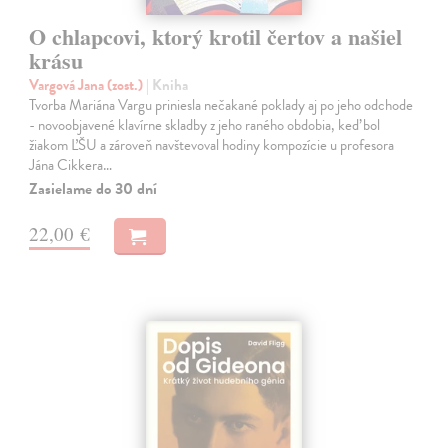
O chlapcovi, ktorý krotil čertov a našiel
krásu
Vargová Jana (zost.)
| Kniha
Tvorba Mariána Vargu priniesla nečakané poklady aj po jeho odchode
- novoobjavené klavírne skladby z jeho raného obdobia, keď bol
žiakom ĽŠU a zároveň navštevoval hodiny kompozície u profesora
Jána Cikkera…
Zasielame do 30 dní
22,00 €