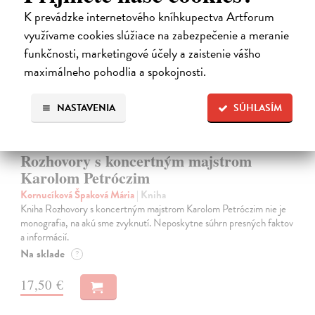
K prevádzke internetového kníhkupectva Artforum
využívame cookies slúžiace na zabezpečenie a meranie
na sklade
funkčnosti, marketingové účely a zaistenie vášho
maximálneho pohodlia a spokojnosti.
NASTAVENIA
SÚHLASÍM
Rozhovory s koncertným majstrom
Karolom Petróczim
Kornucíková Špaková Mária
| Kniha
Kniha Rozhovory s koncertným majstrom Karolom Petróczim nie je
monografia, na akú sme zvyknutí. Neposkytne súhrn presných faktov
a informácií.
Na sklade
?
17,50 €