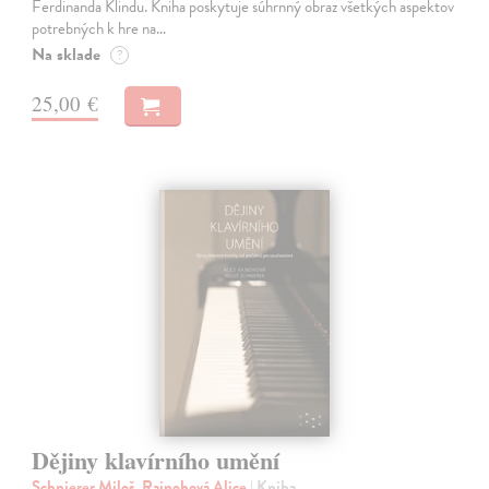
Ferdinanda Klindu. Kniha poskytuje súhrnný obraz všetkých aspektov
potrebných k hre na…
Na sklade
?
25,00 €
Dějiny klavírního umění
Schnierer Miloš, Rajnohová Alice
| Kniha