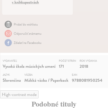
v kníhkupectvách
Pridať do wishlistu
Odporučiť známemu
Zdielať na Facebooku
VYDAVATEĽ
POČET STRÁN
ROK VYDANIA
Vysoká škola múzických umení
171
2018
JAZYK
VÄZBA
EAN
Slovenčina
Mäkká väzba / Paperback
9788081950254
High-contrast mode
Podobné tituly