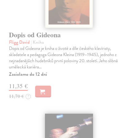
Dopis od Gideona
Fligg David
| Kniha
Dopis od Gideona je kniha o životě a díle českého klavíristy,
skladatele a pedagoga Gideona Kleina (1919–1945), jednoho z
nejnadanějších hudebníků první poloviny 20. století. Jeho slibná
umělecká kariéra…
Zasielame do 12 dní
11,35 €
11,70 €
?