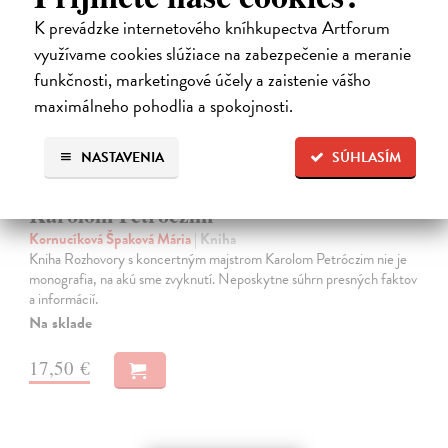
K prevádzke internetového kníhkupectva Artforum
na sklade
využívame cookies slúžiace na zabezpečenie a meranie
funkčnosti, marketingové účely a zaistenie vášho
maximálneho pohodlia a spokojnosti.
NASTAVENIA
SÚHLASÍM
Rozhovory s koncertným majstrom
Karolom Petróczim
Kornucíková Špaková Mária
| Kniha
Kniha Rozhovory s koncertným majstrom Karolom Petróczim nie je
monografia, na akú sme zvyknutí. Neposkytne súhrn presných faktov
a informácií.
Na sklade
17,50 €