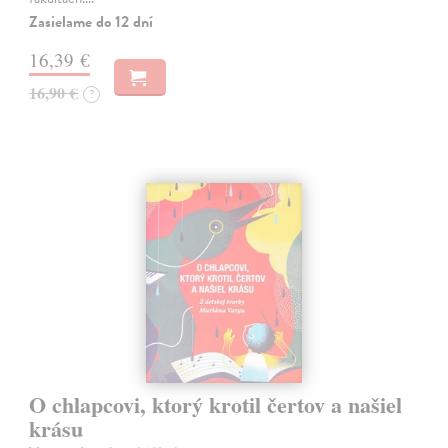
Zasielame do 12 dní
16,39 €
16,90 €
?
O chlapcovi, ktorý krotil čertov a našiel
krásu