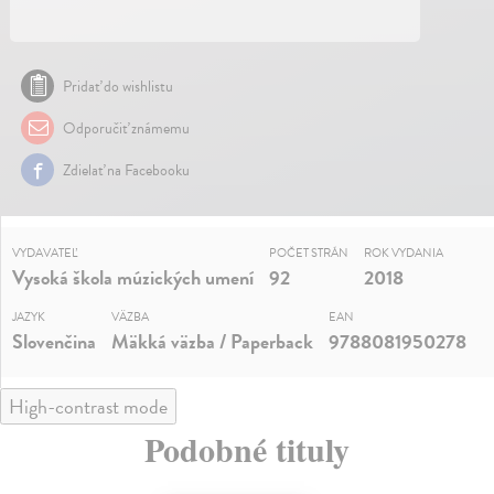
Pridať do wishlistu
Odporučiť známemu
Zdielať na Facebooku
VYDAVATEĽ
POČET STRÁN
ROK VYDANIA
Vysoká škola múzických umení
92
2018
JAZYK
VÄZBA
EAN
Slovenčina
Mäkká väzba / Paperback
9788081950278
High-contrast mode
Podobné tituly