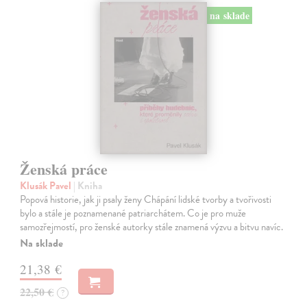
na sklade
Ženská práce
Klusák Pavel
| Kniha
Popová historie, jak ji psaly ženy Chápání lidské tvorby a tvořivosti
bylo a stále je poznamenané patriarchátem. Co je pro muže
samozřejmostí, pro ženské autorky stále znamená výzvu a bitvu navíc.
Na sklade
21,38 €
22,50 €
?