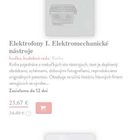
Elektrofony I. Elektromechanické
nástroje
hudba, hudobná veda
| Kniha
Kniha pojednáva o niekoľkých sto nástrojoch, text je doplnený
obrázkami, schémami, dobovými fotografiami, reprodukciami
originálnych patentov. Obsahuje stručnú históriu hlavných firiem
venujúcich sa výrobe…
Zasielame do 12 dní
23,67 €
24,40 €
?