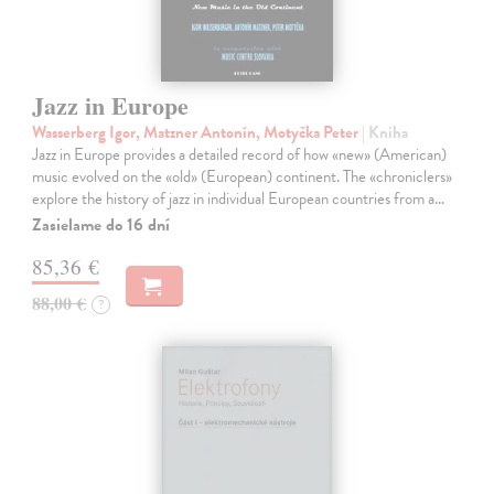
Jazz in Europe
Wasserberg Igor, Matzner Antonín, Motyčka Peter
| Kniha
Jazz in Europe provides a detailed record of how «new» (American)
music evolved on the «old» (European) continent. The «chroniclers»
explore the history of jazz in individual European countries from a…
Zasielame do 16 dní
85,36 €
88,00 €
?