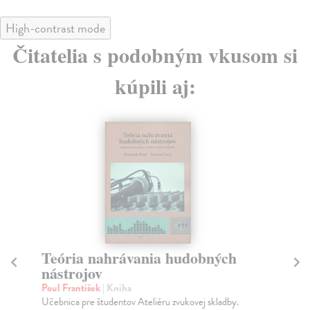
High-contrast mode
Čitatelia s podobným vkusom si
kúpili aj:
Teória nahrávania hudobných
I
nástrojov
Ku
Hud
Poul František
| Kniha
člo
Učebnica pre študentov Ateliéru zvukovej skladby.