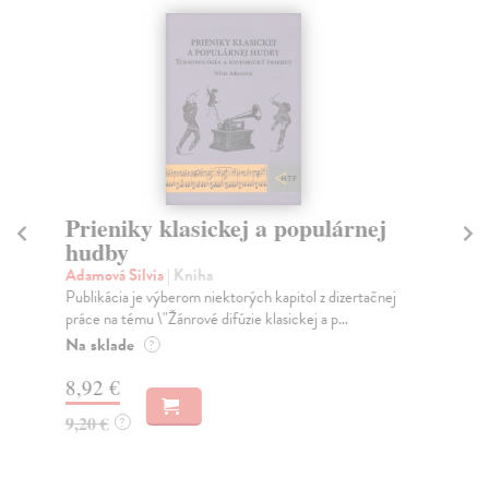
Prieniky klasickej a populárnej
Úv
hudby
ľ
Adamová Silvia
| Kniha
Els
Publikácia je výberom niektorých kapitol z dizertačnej
Prá
práce na tému \"Žánrové difúzie klasickej a p...
pre
Na sklade
Za
?
8,92 €
11
9,20 €
11
?