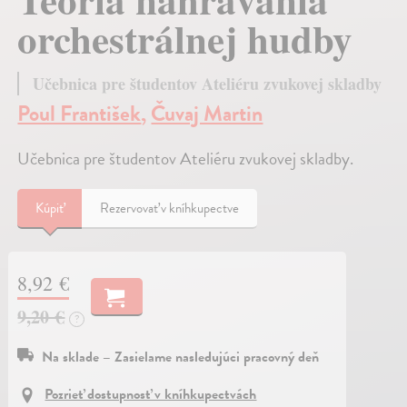
orchestrálnej hudby
Učebnica pre študentov Ateliéru zvukovej skladby
Poul František
,
Čuvaj Martin
Učebnica pre študentov Ateliéru zvukovej skladby.
Kúpiť
Rezervovať v kníhkupectve
8,92 €
9,20 €
?
Na sklade – Zasielame nasledujúci pracovný deň
Pozrieť dostupnosť v kníhkupectvách