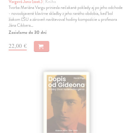
Vargová Jana (zost.)
| Kniha
Tvorba Mariána Vargu priniesla nečakané poklady aj po jeho odchode
- novoobjavené klavírne skladby z jeho raného obdobia, keď bol
žiakom ĽŠU a zároveň navštevoval hodiny kompozície u profesora
Jána Cikkera…
Zasielame do 30 dní
22,00 €