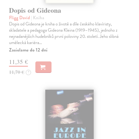
Dopis od Gideona
Fligg David
| Kniha
Dopis od Gideona je kniha o životě a díle českého klavíristy,
skladatele a pedagoga Gideona Kleina (1919–1945), jednoho z
nejnadanějších hudebníků první poloviny 20. století. Jeho slibná
umělecká kariéra…
Zasielame do 12 dní
11,35 €
11,70 €
?