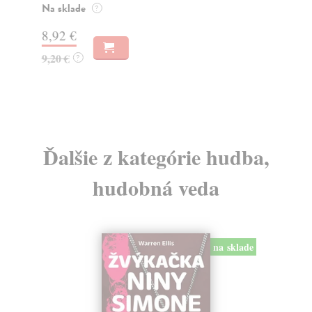
Za
Na sklade
?
7,
8,92 €
8,
9,20 €
?
Ďalšie z kategórie hudba,
hudobná veda
na sklade