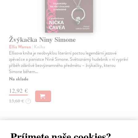
Žvýkačka Niny Simone
Ellis Warren
| Kniha
Ellisova kniha je neobvyklou literární poctou legendární jazzové
zpěvačce a pianistce Nině Simone. Světoznámý hudebník v ní vypráví
příběh zdánlivě bezvýznamného předmětu – žvýkačky, kterou
Simone během…
Na sklade
12,92 €
13,60 €
?
Príjmete naše cookies?