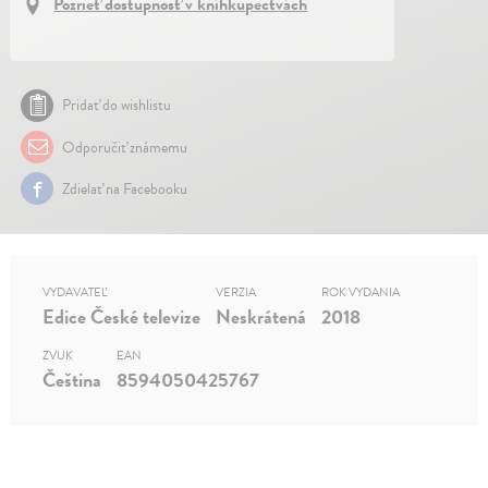
Pozrieť dostupnosť v kníhkupectvách
Pridať do wishlistu
Odporučiť známemu
Zdielať na Facebooku
VYDAVATEĽ
VERZIA
ROK VYDANIA
Edice České televize
Neskrátená
2018
ZVUK
EAN
Čeština
8594050425767