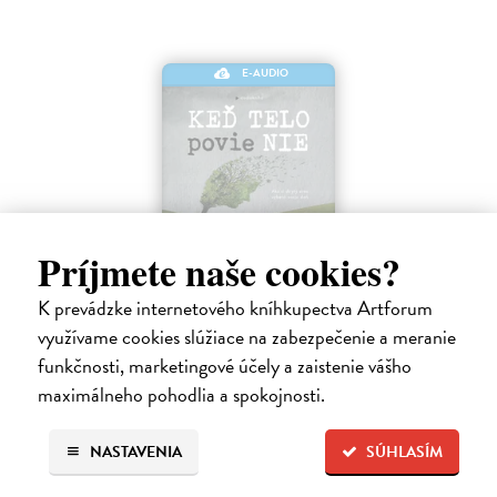
E-AUDIO
Príjmete naše cookies?
Keď telo povie nie
Maté Gábor
| Elektronická audiokniha
K prevádzke internetového kníhkupectva Artforum
Prevencia pred chorobami ľudstvo zamestnáva od nepamäti. Lekár a
využívame cookies slúžiace na zabezpečenie a meranie
uznávaný autor Gábor Maté verí, že spôsob akým premýšľame a
funkčnosti, marketingové účely a zaistenie vášho
využívame svoju mozgovú kapacitu, má vplyv aj na naše fyzické
maximálneho pohodlia a spokojnosti.
zdravie.
Na stiahnutie ako
MP3
NASTAVENIA
SÚHLASÍM
14,45 €