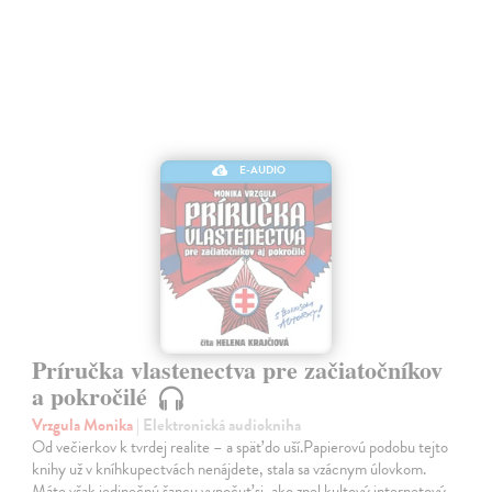
E-AUDIO
Príručka vlastenectva pre začiatočníkov
a pokročilé
Vrzgula Monika
| Elektronická audiokniha
Od večierkov k tvrdej realite – a späť do uší.Papierovú podobu tejto
knihy už v kníhkupectvách nenájdete, stala sa vzácnym úlovkom.
Máte však jedinečnú šancu vypočuť si, ako znel kultový internetový