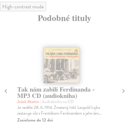
High-contrast mode
Podobné tituly
Tak nám zabili Ferdinanda -
Ví
MP3 CD (audiokniha)
M
Ježek Martin
| Audiokniha na CD
Wo
Je neděle 28. 6. 1914. Zmatený řidič Leopold Lojka
Pet
zastavuje vůz s Františkem Ferdinandem a jeho žen...
blí
Zasielame do 12 dní
Za