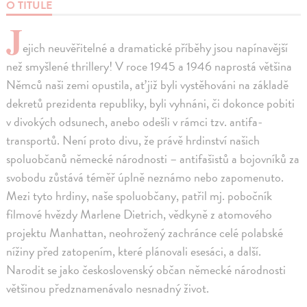
O TITULE
J
ejich neuvěřitelné a dramatické příběhy jsou napínavější
než smyšlené thrillery! V roce 1945 a 1946 naprostá většina
Němců naši zemi opustila, ať již byli vystěhováni na základě
dekretů prezidenta republiky, byli vyhnáni, či dokonce pobiti
v divokých odsunech, anebo odešli v rámci tzv. antifa-
transportů. Není proto divu, že právě hrdinství našich
spoluobčanů německé národnosti – antifašistů a bojovníků za
svobodu zůstává téměř úplně neznámo nebo zapomenuto.
Mezi tyto hrdiny, naše spoluobčany, patřil mj. pobočník
filmové hvězdy Marlene Dietrich, vědkyně z atomového
projektu Manhattan, neohrožený zachránce celé polabské
nížiny před zatopením, které plánovali esesáci, a další.
Narodit se jako československý občan německé národnosti
většinou předznamenávalo nesnadný život.