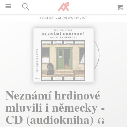
OSTATNÉ
-
AUDIOKNIHY
-
INÉ
Neznámí hrdinové
mluvili i německy -
CD (audiokniha)