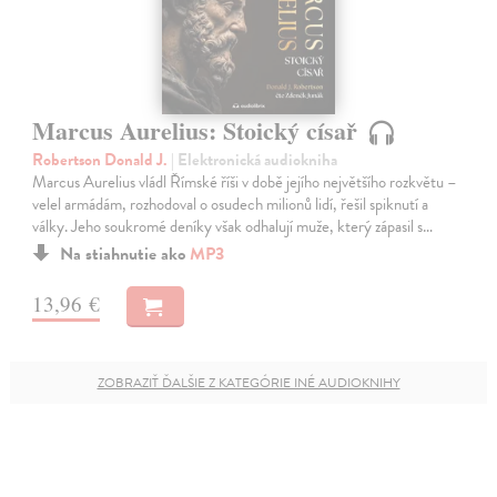
Marcus Aurelius: Stoický císař
Robertson Donald J.
| Elektronická audiokniha
Marcus Aurelius vládl Římské říši v době jejího největšího rozkvětu –
velel armádám, rozhodoval o osudech milionů lidí, řešil spiknutí a
války. Jeho soukromé deníky však odhalují muže, který zápasil s…
Na stiahnutie ako
MP3
13,96 €
ZOBRAZIŤ ĎALŠIE Z KATEGÓRIE INÉ AUDIOKNIHY