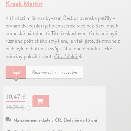
Krsek Martin
Z třinácti milionů obyvatel Československa patřily v
prvním dvacetiletí jeho existence více než 3 miliony k
německé národnosti. Tito českoslovenští občané byli
různého politického smýšlení, je však jisté, že mnoho z
nich bylo ochotno za svůj stát a jeho demokratické
principy položit i život.
Čítať ďalej
↓
Kúpiť
Rezervovať v kníhkupectve
10,47 €
10,79 €
?
Na externom sklade v ČR. Dodanie do 16 dní