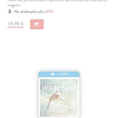
magazín…
Na stiahnutie ako
MP3
15,90 €
E-AUDIO