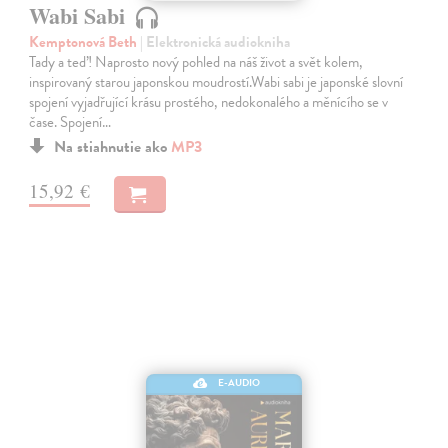
Wabi Sabi
Kemptonová Beth
| Elektronická audiokniha
Tady a teď! Naprosto nový pohled na náš život a svět kolem,
inspirovaný starou japonskou moudrostí.Wabi sabi je japonské slovní
spojení vyjadřující krásu prostého, nedokonalého a měnícího se v
čase. Spojení…
Na stiahnutie ako
MP3
15,92 €
E-AUDIO