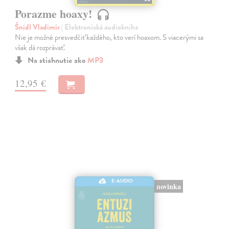
Porazme hoaxy!
Šnídl Vladimír
| Elektronická audiokniha
Nie je možné presvedčiť každého, kto verí hoaxom. S viacerými sa
však dá rozprávať.
Na stiahnutie ako
MP3
12,95 €
E-AUDIO
novinka