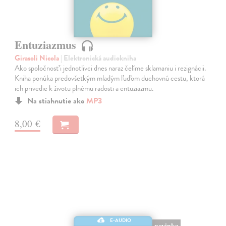
Entuziazmus
Girasoli Nicola
| Elektronická audiokniha
Ako spoločnosť i jednotlivci dnes naraz čelíme sklamaniu i rezignácii.
Kniha ponúka predovšetkým mladým ľuďom duchovnú cestu, ktorá
ich privedie k životu plnému radosti a entuziazmu.
Na stiahnutie ako
MP3
8,00 €
E-AUDIO
novinka