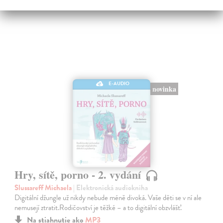
E-AUDIO
novinka
Hry, sítě, porno - 2. vydání
Slussareff Michaela
| Elektronická audiokniha
Digitální džungle už nikdy nebude méně divoká. Vaše děti se v ní ale
nemusejí ztratit.Rodičovství je těžké – a to digitální obzvlášť.
Na stiahnutie ako
MP3