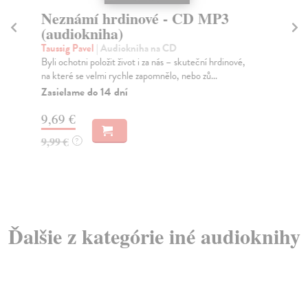
Neznámí hrdinové - CD MP3
G
(audiokniha)
(
Taussig Pavel
| Audiokniha na CD
Ma
Byli ochotni položit život i za nás – skuteční hrdinové,
Kni
na které se velmi rychle zapomnělo, nebo zů...
tém
Zasielame do 14 dní
Do
dní
9,69 €
gar
9,99 €
?
9,
9,
Ďalšie z kategórie iné audioknihy