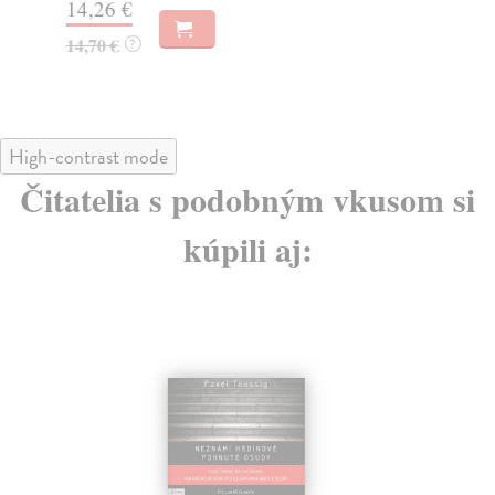
14,26 €
18
14,70 €
18
?
High-contrast mode
Čitatelia s podobným vkusom si
kúpili aj: