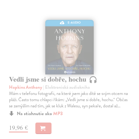
E-AUDIO
Vedli jsme si dobře, hochu
Hopkins Anthony
| Elektronická audiokniha
Mám v telefonu fotografii, na které jsem jako dítě se svým otcem na
pláži. Často tomu chlapci říkám: „Vedli jsme si dobře, hochu.“ Občas
se zamýšlím nad tím, jak se kluk z Walesu, syn pekaře, dostal až…
Na stiahnutie ako
MP3
19,96 €