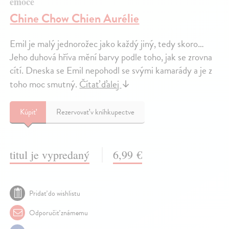
emoce
Chine Chow Chien Aurélie
Emil je malý jednorožec jako každý jiný, tedy skoro…
Jeho duhová hříva mění barvy podle toho, jak se zrovna
cítí. Dneska se Emil nepohodl se svými kamarády a je z
toho moc smutný.
Čítať ďalej
↓
Kúpiť
Rezervovať v kníhkupectve
titul je vypredaný
6,99 €
Pridať do wishlistu
Odporučiť známemu