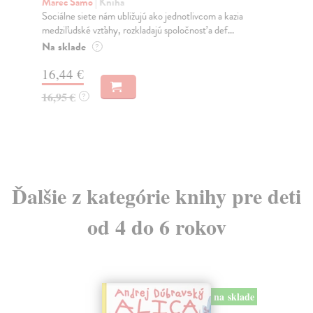
K
Marec Samo
| Kniha
Sociálne siete nám ubližujú ako jednotlivcom a kazia
Mik
medziľudské vzťahy, rozkladajú spoločnosť a def...
Mon
o k
Na sklade
?
Na
16,44 €
23
16,95 €
?
24
Ďalšie z kategórie knihy pre deti
od 4 do 6 rokov
na sklade