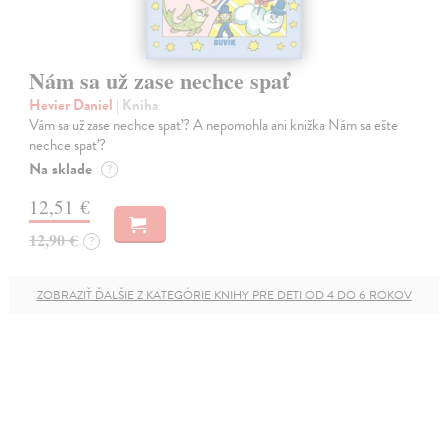
Nám sa už zase nechce spať
Hevier Daniel
| Kniha
Vám sa už zase nechce spať? A nepomohla ani knižka Nám sa ešte
nechce spať?
Na sklade
?
12,51 €
12,90 €
?
ZOBRAZIŤ ĎALŠIE Z KATEGÓRIE KNIHY PRE DETI OD 4 DO 6 ROKOV