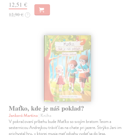
12,51 €
12,90 €
?
Maťko, kde je náš poklad?
Janková Martina
| Kniha
V pokračovaní príbehu bude Maťko so svojím bratom Teom a
sesternicou Andrejkou tráviť čas na chate pri jazere. Strýko Jani im
prichystal hru, v ktorej musia mať odvahu vydať sa do lesa.