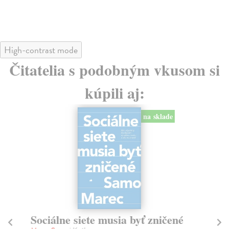
High-contrast mode
Čitatelia s podobným vkusom si
kúpili aj:
na sklade
Sociálne siete musia byť zničené
S