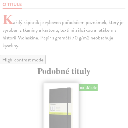
O TITULE
K
aždý zápisník je vybaven pořadačem poznámek, který je
vyroben z tkaniny a kartonu, textilní záložkou a letákem s
historií Moleskine. Papír s gramáží 70 g/m2 neobsahuje
kyseliny.
High-contrast mode
Podobné tituly
na sklade