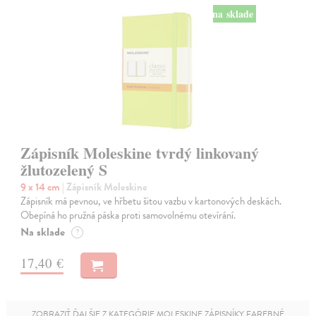
na sklade
Zápisník Moleskine tvrdý linkovaný
žlutozelený S
9 x 14 cm
| Zápisník Moleskine
Zápisník má pevnou, ve hřbetu šitou vazbu v kartonových deskách.
Obepíná ho pružná páska proti samovolnému otevírání.
Na sklade
?
17,40 €
ZOBRAZIŤ ĎALŠIE Z KATEGÓRIE MOLESKINE ZÁPISNÍKY FAREBNÉ