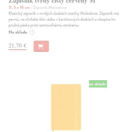
Zápisník tvrdý čistý červený M
11, 5 x 18 cm
| Zápisník Moleskine
Klasický zápisník v tvrdých doskách značky Moleskine. Zápisník má
pevnú, na chrbáte šitú väzbu v kartónových doskách a obopína ho
pružná páska proti samovoľnému otváraniu.
Na sklade
?
21,70 €
na sklade