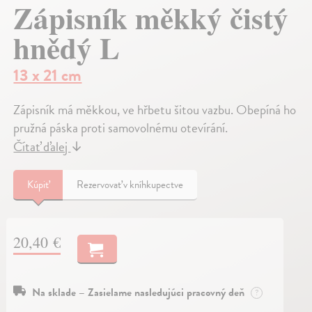
Zápisník měkký čistý
hnědý L
13 x 21 cm
Zápisník má měkkou, ve hřbetu šitou vazbu. Obepíná ho
pružná páska proti samovolnému otevírání.
Čítať ďalej
↓
Kúpiť
Rezervovať v kníhkupectve
20,40 €
Na sklade – Zasielame nasledujúci pracovný deň
?