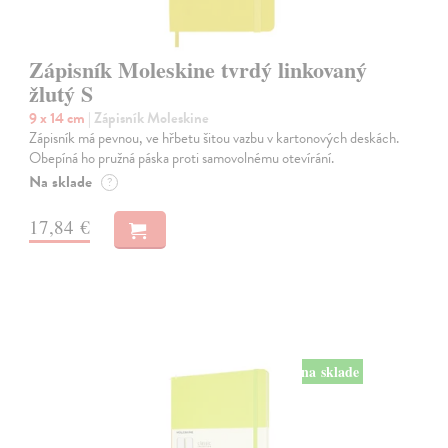
Zápisník Moleskine tvrdý linkovaný
žlutý S
9 x 14 cm
| Zápisník Moleskine
Zápisník má pevnou, ve hřbetu šitou vazbu v kartonových deskách.
Obepíná ho pružná páska proti samovolnému otevírání.
Na sklade
?
17,84 €
na sklade