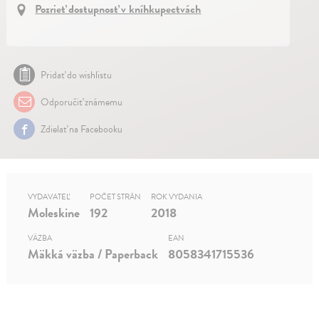
Pozrieť dostupnosť v kníhkupectvách
Pridať do wishlistu
Odporučiť známemu
Zdielať na Facebooku
VYDAVATEĽ
POČET STRÁN
ROK VYDANIA
Moleskine
192
2018
VÄZBA
EAN
Mäkká väzba / Paperback
8058341715536