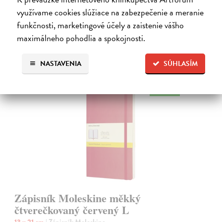
pružná páska proti samovolnému otevírání.
využívame cookies slúžiace na zabezpečenie a meranie
Na sklade
?
funkčnosti, marketingové účely a zaistenie vášho
21,95 €
maximálneho pohodlia a spokojnosti.
NASTAVENIA
SÚHLASÍM
na sklade
Zápisník Moleskine měkký
čtverečkovaný červený L