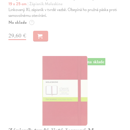
19 x 25 cm
| Zápisník Moleskine
Linkovaný XL zápisník v tvrdé vazbě. Obepíná ho pružná páska proti
samovolnému otevírání.
Na sklade
?
29,60 €
na sklade