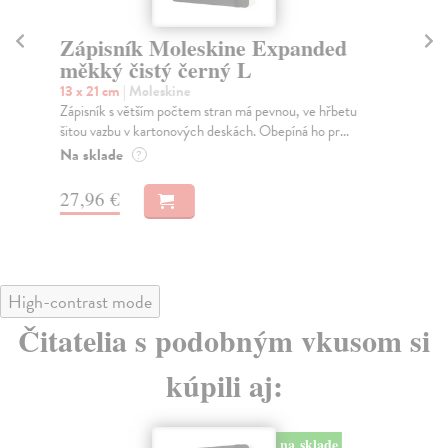
Zápisník Moleskine Expanded
Z
měkký čistý černý L
L
13 x 21 cm
| Moleskine
13 
Zápisník s větším počtem stran má pevnou, ve hřbetu
Záp
šitou vazbu v kartonových deskách. Obepíná ho pr...
kar
sam
Na sklade
?
Na
27,96 €
21
High-contrast mode
Čitatelia s podobným vkusom si
kúpili aj:
na sklade