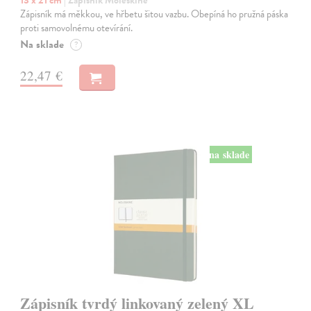
13 x 21 cm
| Zápisník Moleskine
Zápisník má měkkou, ve hřbetu šitou vazbu. Obepíná ho pružná páska
proti samovolnému otevírání.
Na sklade
?
22,47 €
na sklade
Zápisník tvrdý linkovaný zelený XL