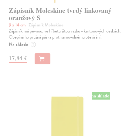
Zápisník Moleskine tvrdý linkovaný
oranžový S
9 x 14 cm
| Zápisník Moleskine
Zápisník má pevnou, ve hřbetu šitou vazbu v kartonových deskách.
Obepíná ho pružná páska proti samovolnému otevírání.
Na sklade
?
17,84 €
na sklade