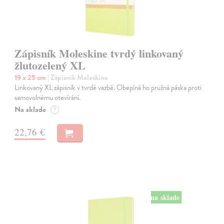
Zápisník Moleskine tvrdý linkovaný
žlutozelený XL
19 x 25 cm
| Zápisník Moleskine
Linkovaný XL zápisník v tvrdé vazbě. Obepíná ho pružná páska proti
samovolnému otevírání.
Na sklade
?
22,76 €
na sklade