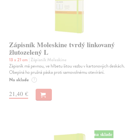
Zápisník Moleskine tvrdý linkovaný
žlutozelený L
13 x 21 cm
| Zápisník Moleskine
Zápisník má pevnou, ve hřbetu šitou vazbu v kartonových deskách.
Obepíná ho pružná páska proti samovolnému otevírání.
Na sklade
?
21,40 €
na sklade