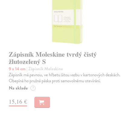
Zápisník Moleskine tvrdý čistý
žlutozelený S
9 x 14 cm
| Zápisník Moleskine
Zápisník má pevnou, ve hřbetu šitou vazbu v kartonových deskách.
Obepíná ho pružná páska proti samovolnému otevírání.
Na sklade
?
15,16 €