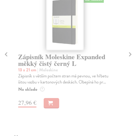
Zápisník Moleskine Expanded
Z
měkký čistý černý L
L
13 x 21 cm
| Moleskine
13 
Zápisník s větším počtem stran má pevnou, ve hřbetu
Záp
šitou vazbu v kartonových deskách. Obepíná ho pr...
kar
sam
Na sklade
?
Na
27,96 €
21