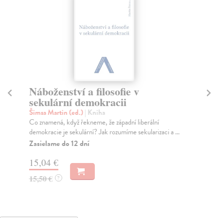
Náboženství a filosofie v
K 
sekulární demokracii
Fu
Jak
Šimsa Martin (ed.)
| Kniha
věn
Co znamená, když řekneme, že západní liberální
demokracie je sekulární? Jak rozumíme sekularizaci a ...
Za
Zasielame do 12 dní
8,
15,04 €
8,
15,50 €
?