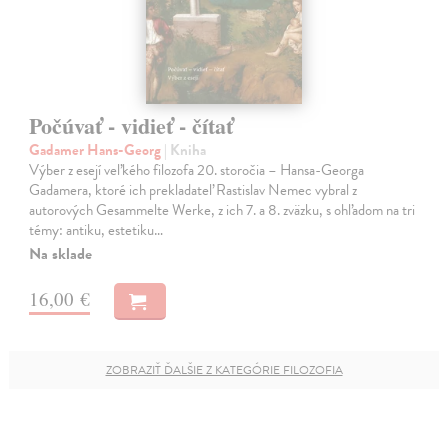
Počúvať - vidieť - čítať
Gadamer Hans-Georg
| Kniha
Výber z esejí veľkého filozofa 20. storočia – Hansa-Georga
Gadamera, ktoré ich prekladateľ Rastislav Nemec vybral z
autorových Gesammelte Werke, z ich 7. a 8. zväzku, s ohľadom na tri
témy: antiku, estetiku…
Na sklade
16,00 €
ZOBRAZIŤ ĎALŠIE Z KATEGÓRIE FILOZOFIA