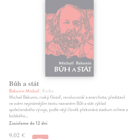
Bůh a stát
Bakunin Michail
| Kniha
Michail Bakunin, ruský filozof, revolucionář a anarchista, představil
ve svém nejznámějším textu nazvaném Bůh a stát výklad
společenského vývoje, podle nějž člověk překonává stadium zvířete a
božského…
Zasielame do 12 dní
9,02 €