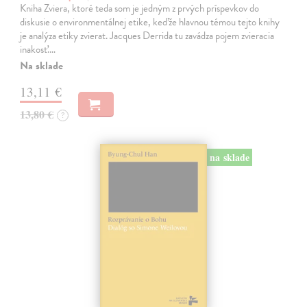
Kniha Zviera, ktoré teda som je jedným z prvých príspevkov do
diskusie o environmentálnej etike, keďže hlavnou témou tejto knihy
je analýza etiky zvierat. Jacques Derrida tu zavádza pojem zvieracia
inakosť.…
Na sklade
13,11 €
13,80 €
?
na sklade