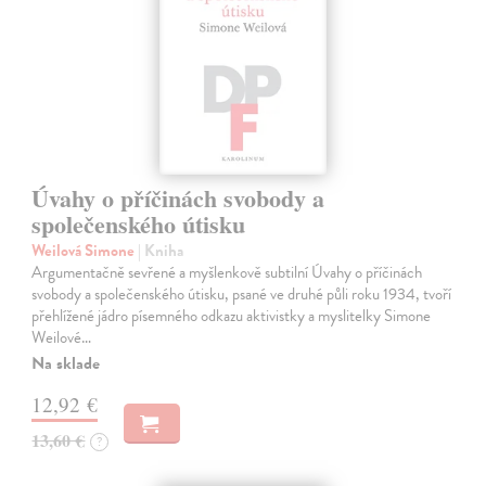
Úvahy o příčinách svobody a
společenského útisku
Weilová Simone
| Kniha
Argumentačně sevřené a myšlenkově subtilní Úvahy o příčinách
svobody a společenského útisku, psané ve druhé půli roku 1934, tvoří
přehlížené jádro písemného odkazu aktivistky a myslitelky Simone
Weilové…
Na sklade
12,92 €
13,60 €
?