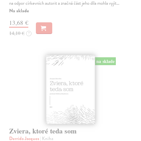
na odpor církevních autorit a značná část jeho díla mohla vyjít…
Na sklade
13,68 €
14,10 €
?
na sklade
Zviera, ktoré teda som
Derrida Jacques
| Kniha