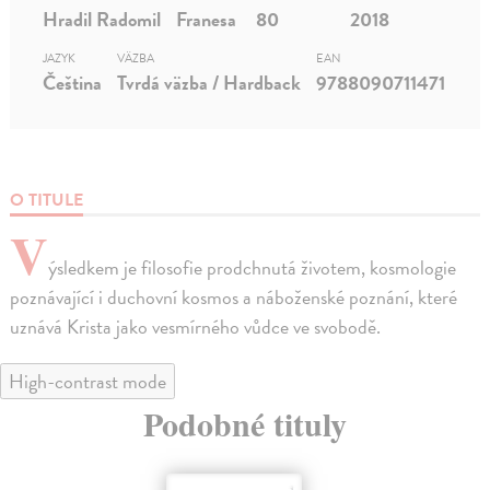
Hradil Radomil
Franesa
80
2018
JAZYK
VÄZBA
EAN
Čeština
Tvrdá väzba / Hardback
9788090711471
O TITULE
V
ýsledkem je filosofie prodchnutá životem, kosmologie
poznávající i duchovní kosmos a náboženské poznání, které
uznává Krista jako vesmírného vůdce ve svobodě.
High-contrast mode
Podobné tituly