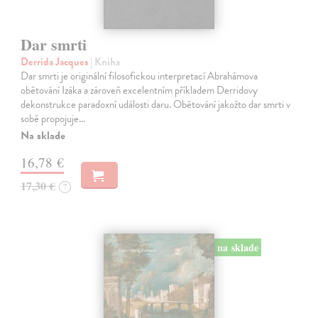
Dar smrti
Derrida Jacques
| Kniha
Dar smrti je originální filosofickou interpretací Abrahámova
obětování Izáka a zároveň excelentním příkladem Derridovy
dekonstrukce paradoxní události daru. Obětování jakožto dar smrti v
sobě propojuje…
Na sklade
16,78 €
17,30 €
?
na sklade