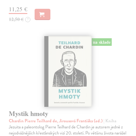
11,25 €
12,50 €
?
na sklade
Mystik hmoty
Chardin Pierre Teilhard de, Jirousová Františka (ed.)
| Kniha
Jezuita a paleontolog Pierre Teilhard de Chardin je autorem jedné z
nejodvážnějších křesťanských vizí 20. století. Po většinu života narážel