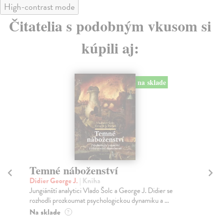
High-contrast mode
Čitatelia s podobným vkusom si
kúpili aj:
na sklade
Temné náboženství
E
n
Didier George J.
| Kniha
E
Jungiánští analytici Vlado Šolc a George J. Didier se
rozhodli prozkoumat psychologickou dynamiku a ...
Mi
Na sklade
Čes
?