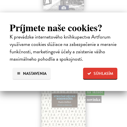
Memoár o chudobě
Tocqueville Alexis de
| Kniha
Príjmete naše cookies?
První český překlad méně známého díla jedné z nejvýznamnějších
osobností evropské politické filosofie 19. století je doplněn obšírnými
K prevádzke internetového kníhkupectva Artforum
komentáři Ivo Budila, Jana Kellera a Gertrudy Himmelfalberové.
využívame cookies slúžiace na zabezpečenie a meranie
Od…
funkčnosti, marketingové účely a zaistenie vášho
Na sklade
maximálneho pohodlia a spokojnosti.
5,94 €
6,60 €
?
NASTAVENIA
SÚHLASÍM
na sklade
novinka