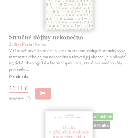
Stručné dějiny nekonečna
Zellini Paolo
| Kniha
V této své první knize Zellini krok za krokem sleduje historický vývoj
matematického pojmu nekonečna a zároveň jej obohacuje o původní
mytické, theologické a literární spekulace, které nekonečno vždy
provázely.…
Na sklade
22,14 €
23,30 €
?
na sklade
novinka