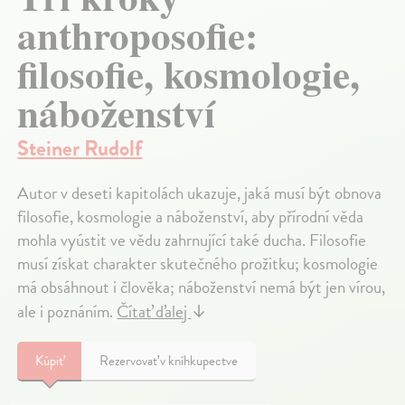
anthroposofie:
filosofie, kosmologie,
náboženství
Steiner Rudolf
Autor v deseti kapitolách ukazuje, jaká musí být obnova
filosofie, kosmologie a náboženství, aby přírodní věda
mohla vyústit ve vědu zahrnující také ducha. Filosofie
musí získat charakter skutečného prožitku; kosmologie
má obsáhnout i člověka; náboženství nemá být jen vírou,
ale i poznáním.
Čítať ďalej
↓
Kúpiť
Rezervovať v kníhkupectve