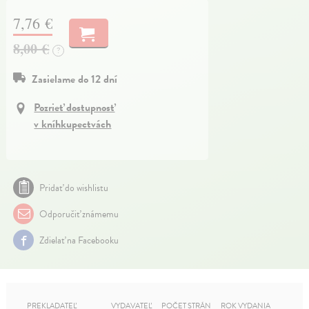
7,76 €
8,00 €
?
Zasielame do 12 dní
Pozrieť dostupnosť
v kníhkupectvách
Pridať do wishlistu
Odporučiť známemu
Zdielať na Facebooku
PREKLADATEĽ
VYDAVATEĽ
POČET STRÁN
ROK VYDANIA