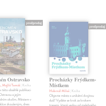
predpredaj
predpredaj
én Ostravsko
Procházky Frýdkem-
Místkem
n, Majliš Tomáš
| Kniha
 v této obsáhlé publikaci
Habrnál Miloš
| Kniha
stravou a jejím
Objevte město s unikátní dvojitou
edním okolím. Městem v
duší! Vydáte se krok za krokem
těžce zkoušeným, dnes
trasami, které vedou od malebného