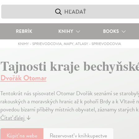
REBRÍK
KNIHY
BOOKS
KNIHY
-
SPRIEVODCOVIA, MAPY, ATLASY
-
SPRIEVODCOVIA
Tajnosti kraje bechyňs
Dvořák Otomar
Tentokrát nás spisovatel Otomar Dvořák seznámí se starobyl
rakouských a moravských hranic až k pohoří Brdy a k Vltavě n
povedou bizarní příběhy místních obyvatel, záznamy starých k
Čítať ďalej
↓
Kúpiť
na webe
Rezervovať v kníhkupectve