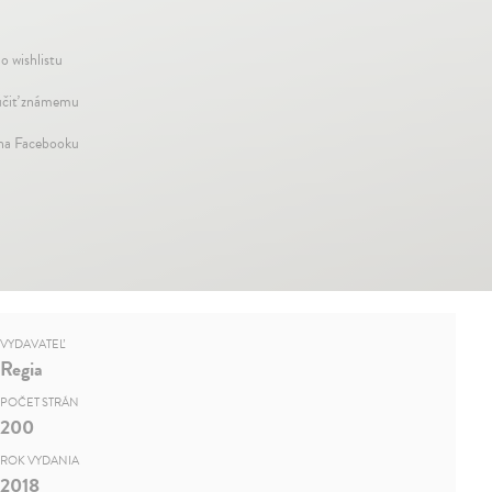
o wishlistu
čiť známemu
 na Facebooku
VYDAVATEĽ
Regia
POČET STRÁN
200
ROK VYDANIA
2018