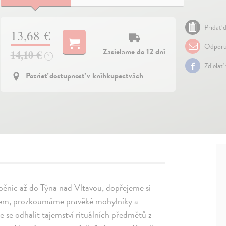
Pridať d
13,68 €
Odporu
Zasielame do 12 dní
14,10 €
?
Zdielať
Pozrieť dostupnosť v kníhkupectvách
běnic až do Týna nad Vltavou, dopřejeme si
áčkem, prozkoumáme pravěké mohylníky a
 se odhalit tajemství rituálních předmětů z