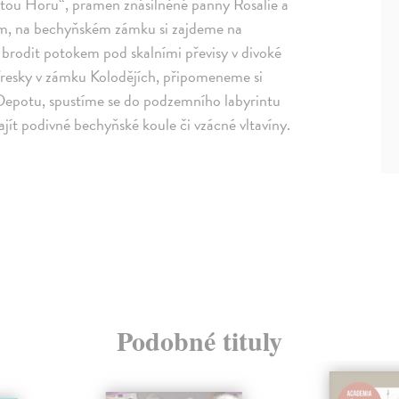
tou Horu“, pramen znásilněné panny Rosalie a
m, na bechyňském zámku si zajdeme na
brodit potokem pod skalními převisy v divoké
 fresky v zámku Kolodějích, připomeneme si
 Depotu, spustíme se do podzemního labyrintu
ít podivné bechyňské koule či vzácné vltavíny.
Podobné tituly