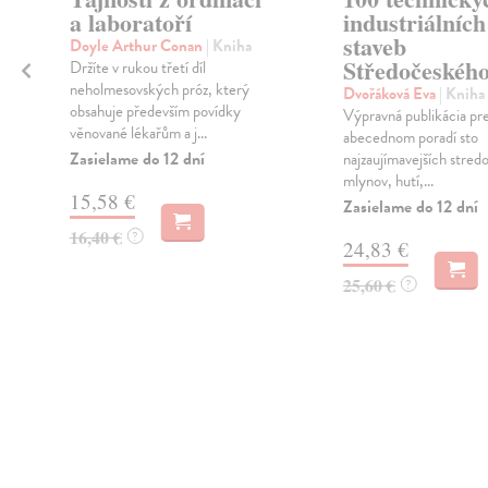
a laboratoří
industriálních
staveb
Doyle Arthur Conan
| Kniha
Středočeského
Držíte v rukou třetí díl
neholmesovských próz, který
Dvořáková Eva
| Kniha
obsahuje především povídky
Výpravná publikácia pre
věnované lékařům a j...
abecednom poradí sto
Zasielame do 12 dní
najzaujímavejších stre
mlynov, hutí,...
15,58 €
Zasielame do 12 dní
16,40 €
?
24,83 €
25,60 €
?