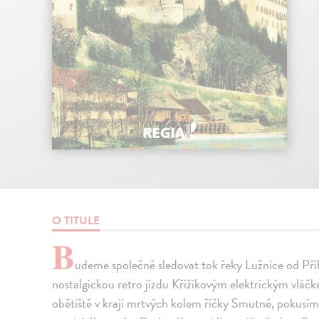
O TITULE
B
udeme společně sledovat tok řeky Lužnice od Pří
nostalgickou retro jízdu Křižíkovým elektrickým vl
obětiště v kraji mrtvých kolem říčky Smutné, pokusíme