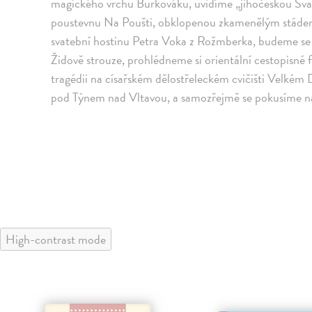
magického vrchu Burkováku, uvidíme „jihočeskou Sva
poustevnu Na Poušti, obklopenou zkamenělým stáde
svatební hostinu Petra Voka z Rožmberka, budeme se 
Židově strouze, prohlédneme si orientální cestopisné
tragédii na císařském dělostřeleckém cvičišti Velkém
pod Týnem nad Vltavou, a samozřejmě se pokusíme naj
High-contrast mode