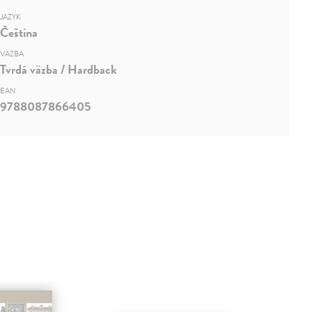
JAZYK
Čeština
VÄZBA
Tvrdá väzba / Hardback
EAN
9788087866405