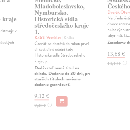
Mladoboleslavsko,
Českého
Nymbursko.
Dvořák Oto
 kraje
Historická sídla
Na předměstí 
středočeského kraje
divoce rozerv
hlubokých str
1.
dstavuje v
labyrintů. Tá...
Košťál Vratislav
| Kniha
Zasielame d
dočeských
Čtenáři se dostává do rukou první
díl šestidílné ediční řady
13,68 €
Historická sídla Středočeského
kraje, p...
14,10 €
?
Dodávateľ nemá titul na
sklade. Dodanie do 30 dní, pri
starších tituloch nevieme
dodanie garantovať.
9,12 €
9,40 €
?