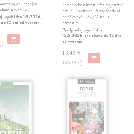
oderním, obklopeným
Zámeckého náměstí přes majestátní
řekami a rybníky.
baziliku Navštívení Panny Marie až
aj, vychádza 1.9.2026,
po křivolaké uličky Místku s
 do 12 dní od vydania
náměstím…
Predpredaj, vychádza
€
18.8.2026, zasielame do 12 dní
od vydania
?
13,49 €
14,99 €
?