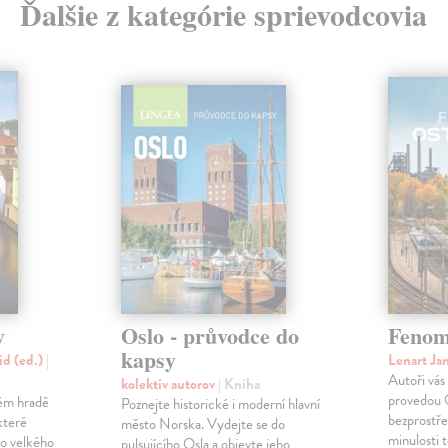
Ďalšie z kategórie sprievodcovia
y
Oslo - průvodce do
Fenom
kapsy
id (ed.)
|
Lenart Ja
Autoři vás
kolektív autorov
| Kniha
provedou O
kém hradě
Poznejte historické i moderní hlavní
bezprostř
které
město Norska. Vydejte se do
minulosti 
o velkého
pulsujícího Osla a objevte jeho