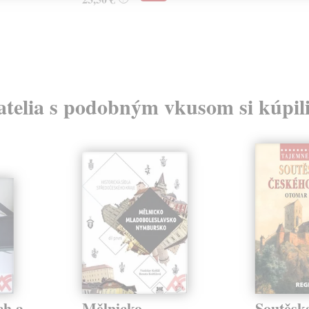
atelia s podobným vkusom si kúpili
ch a
Mělnicko,
Soutěsk