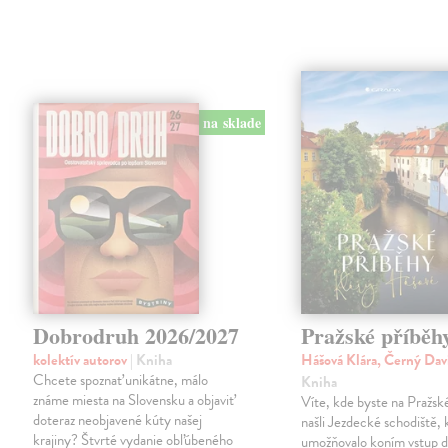
na sklade
Dobrodruh 2026/2027
Pražské příběh
kolektív autorov
| Kniha
Hášová Klára, Černý Dav
Chcete spoznať unikátne, málo
Kniha
známe miesta na Slovensku a objaviť
Víte, kde byste na Pražs
doteraz neobjavené kúty našej
našli Jezdecké schodiště, 
krajiny? Štvrté vydanie obľúbeného
umožňovalo koním vstup d