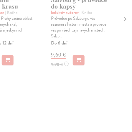
 krasu
do kapsy
ka
mar
| Kniha
kolektív autorov
| Kniha
kol
Prahy začíná oblast
Průvodce po Salzburgu vás
Sou
aných skal,
seznámí s historií města a provede
ovli
ží a jeskynních
vás po všech zajímavých místech.
Říma
Salzb...
char
o 12 dní
Do 6 dní
Do 
9,60 €
10
9,90 €
10,
?