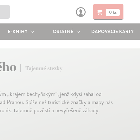
0 ks
E-KNIHY
OSTATNÉ
DAROVACIE KARTY
kého
Tajemné stezky
ým „krajem bechyňským“, jenž kdysi sahal od
ad Prahou. Spíše než turistické značky a mapy nás
ronik, tajemné pověsti a nevyřešené záhady.