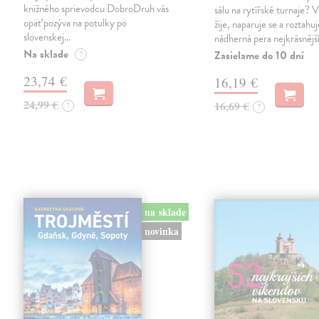
knižného sprievodcu DobroDruh vás
sálu na rytířské turnaje? V
opäť pozýva na potulky po
žije, naparuje se a roztahuj
slovenskej…
nádherná pera nejkrásnějš
Na sklade
Zasielame do 10 dní
?
23,74 €
16,19 €
24,99 €
16,69 €
?
?
na sklade
novinka