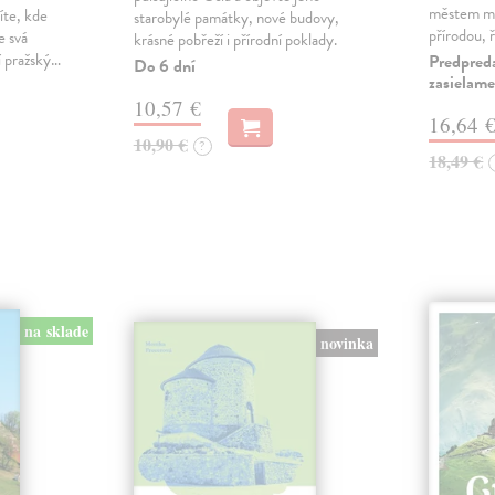
městem m
íte, kde
starobylé památky, nové budovy,
přírodou, 
e svá
krásné pobřeží i přírodní poklady.
í pražský…
Predpred
Do 6 dní
zasielame
10,57 €
16,64 
10,90 €
?
18,49 €
na sklade
novinka