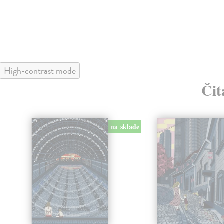
High-contrast mode
Čit
na sklade