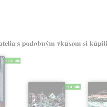
atelia s podobným vkusom si kúpili
na sklade
na sklade