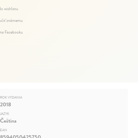
do wishlistu
čiť známemu
 na Facebooku
ROK VYDANIA
2018
JAZYK
Čeština
EAN
8594050425750