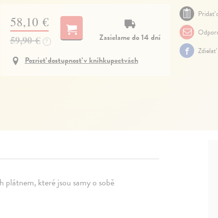
Pridať 
58,10 €
Odporu
Zasielame do 14 dní
59,90 €
?
Zdielať
Pozrieť dostupnosť v kníhkupectvách
h plátnem, které jsou samy o sobě