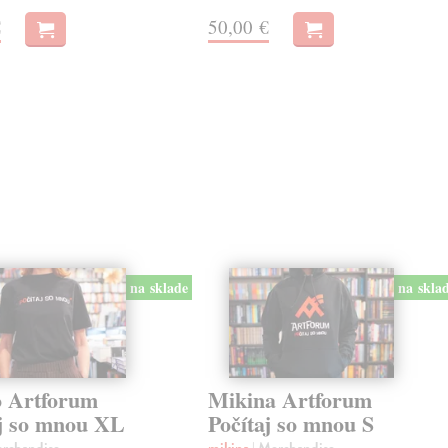
€
50,00 €
na sklade
na skla
o Artforum
Mikina Artforum
aj so mnou XL
Počítaj so mnou S
erchandise
mikina
| Merchandise