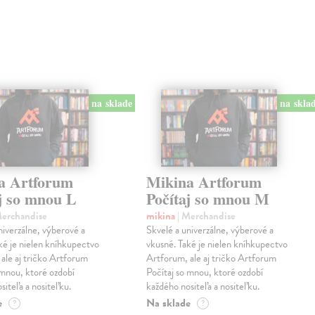
na sklade
na skla
a Artforum
Mikina Artforum
aj so mnou L
Počítaj so mnou M
Merchandise
mikina
| Merchandise
niverzálne, výberové a
Skvelé a univerzálne, výberové a
ké je nielen kníhkupectvo
vkusné. Také je nielen kníhkupectvo
ale aj tričko Artforum
Artforum, ale aj tričko Artforum
 mnou, ktoré ozdobí
Počítaj so mnou, ktoré ozdobí
siteľa a nositeľku.
každého nositeľa a nositeľku.
e
Na sklade
?
?