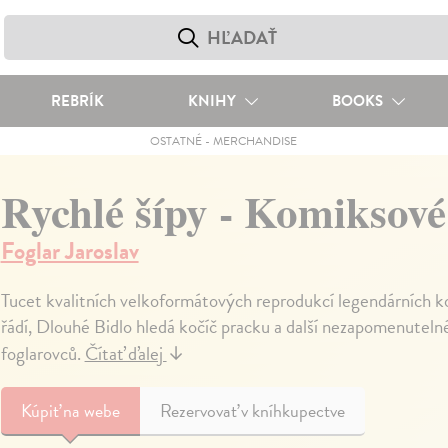
REBRÍK
KNIHY
BOOKS
OSTATNÉ
-
MERCHANDISE
Rychlé šípy - Komiksové
Foglar Jaroslav
Tucet kvalitních velkoformátových reprodukcí legendárních ko
řádí, Dlouhé Bidlo hledá kočíč pracku a další nezapomenutel
foglarovců.
Čítať ďalej
↓
Kúpiť
na webe
Rezervovať v kníhkupectve