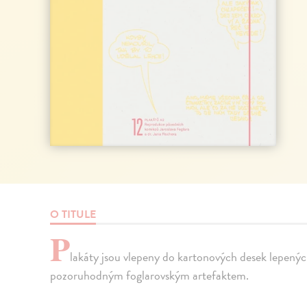
O TITULE
P
lakáty jsou vlepeny do kartonových desek lepenýc
pozoruhodným foglarovským artefaktem.