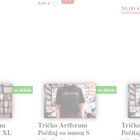
8,00 €
?
50,00 
na sklade
na sklade
um
Tričko Artforum
Tričk
u XL
Počítaj so mnou S
Počít
tričko
| Merchandise
tričko
| M