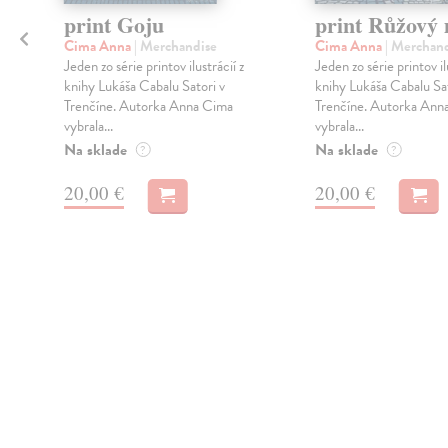
print Goju
print Růžový 
Cima Anna
| Merchandise
Cima Anna
| Merchan
Jeden zo série printov ilustrácií z
Jeden zo série printov il
knihy Lukáša Cabalu Satori v
knihy Lukáša Cabalu Sat
Trenčíne. Autorka Anna Cima
Trenčíne. Autorka Ann
vybrala...
vybrala...
Na sklade
Na sklade
?
?
20,00 €
20,00 €