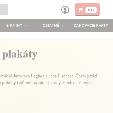
0 ks
E-KNIHY
OSTATNÉ
DAROVACIE KARTY
 plakáty
miksů Jaroslava Foglara a Jana Fischera. Černí jezdci
né příběhy teď mohou zdobit stěny všech nadšených