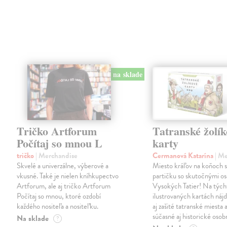
na sklade
Tričko Artforum
Tatranské žolík
Počítaj so mnou L
karty
tričko
| Merchandise
Cermanová Katarína
| M
Skvelé a univerzálne, výberové a
Miesto kráľov na koňoch si
vkusné. Také je nielen kníhkupectvo
partičku so skutočnými o
Artforum, ale aj tričko Artforum
Vysokých Tatier! Na tých
Počítaj so mnou, ktoré ozdobí
ilustrovaných kartách náj
každého nositeľa a nositeľku.
aj zašité tatranské miesta 
súčasné aj historické osob
Na sklade
?