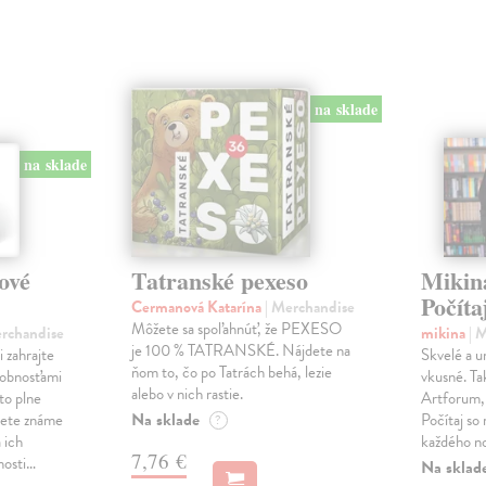
na sklade
na sklade
ové
Tatranské pexeso
Mikin
Počít
Cermanová Katarína
| Merchandise
Môžete sa spoľahnúť, že PEXESO
erchandise
mikina
| 
je 100 % TATRANSKÉ. Nájdete na
 zahrajte
Skvelé a u
ňom to, čo po Tatrách behá, lezie
sobnosťami
vkusné. Ta
alebo v nich rastie.
to plne
Artforum, 
Na sklade
dete známe
Počítaj so
?
a ich
každého no
7,76 €
nosti…
Na sklad