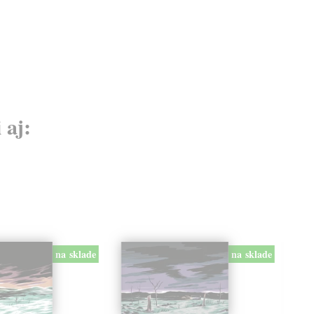
 aj:
na sklade
na sklade