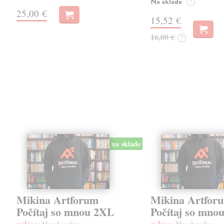
Na sklade
?
25,00 €
15,52 €
16,00 €
?
na sklade
Mikina Artforum
Mikina Artfor
Počítaj so mnou 2XL
Počítaj so mno
mikina
| Merchandise
mikina
| Merchandise