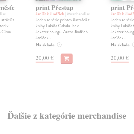
měsíc
print Přestup
print Př
dise
Janíček Jindřich
| Merchandise
Janíček Jind
ustrácií z
Jeden zo série printov ilustrácií z
Jeden zo série 
ori v
knihy Lukáša Cabalu Jar v
knihy Lukáša 
a Cima
Jekaterinburgu. Autor Jindřich
Jekaterinburg
Janíček...
Janíček...
Na sklade
Na sklade
?
20,00 €
20,00 €
Ďalšie z kategórie merchandise