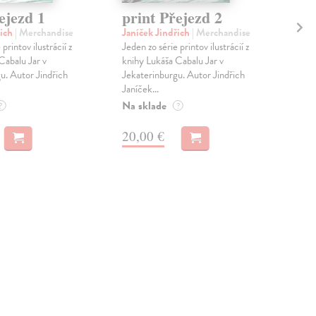
ejezd 1
print Přejezd 2
pr
řich
| Merchandise
Janíček Jindřich
| Merchandise
Jan
printov ilustrácií z
Jeden zo série printov ilustrácií z
Jede
Cabalu Jar v
knihy Lukáša Cabalu Jar v
knih
u. Autor Jindřich
Jekaterinburgu. Autor Jindřich
Jeka
Janíček...
Janí
Na sklade
Na 
?
?
20,00 €
20