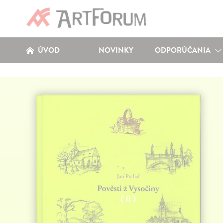
ÚVOD
NOVINKY
ODPORÚČANIA