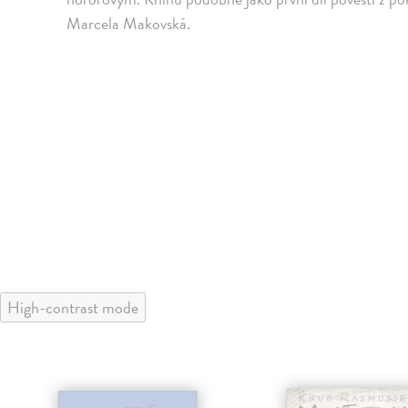
Marcela Makovská.
High-contrast mode