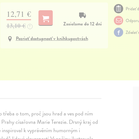
Pridať d
12,71 €
Odporu
Zasielame do 12 dní
13,10 €
?
Zdielať
Pozrieť dostupnosť v kníhkupectvách
ako třeba o tom, proč jsou hrad a ves pod ním
do Prahy císařovna Marie Terezie. Drsný kraj od
 je inspiroval k vyprávěním humorným i
ladů lidové slovesnosti Vysočiny ilustrovala