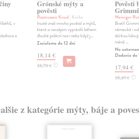
činy
Grónské mýty a
Pověsti 
pověsti
Grimm
Rasmussen Knud
| Kniha
Weiniger Rut
říběhů, v
Inuité znali mnoho pověstí a mýtů,
Bratří Grimmo
které si navzájem vyprávěli během
německé i svě
olednice a
dlouhé polární noci nebo když j...
sbírkou lidový
méně ...
Zasielame do 12 dní
Na externom
18,14 €
Dodanie do 
18,70 €
?
17,94 €
18,49 €
?
alšie z kategórie mýty, báje a poves