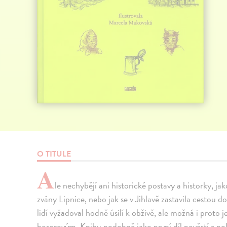
O TITULE
A
le nechybějí ani historické postavy a historky, j
zvány Lipnice, nebo jak se v Jihlavě zastavila cestou 
lidí vyžadoval hodně úsilí k obživě, ale možná i proto
hororovým. Knihu podobně jako první díl pověstí z pok