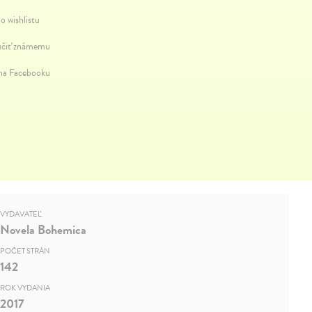
o wishlistu
čiť známemu
 na Facebooku
VYDAVATEĽ
Novela Bohemica
POČET STRÁN
142
ROK VYDANIA
2017