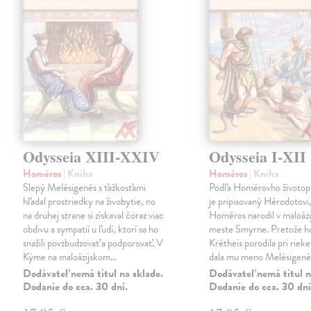
Odysseia XIII-XXIV
Odysseia I-XII
Homéros
| Kniha
Homéros
| Kniha
Slepý Melésigenés s ťažkosťami
Podľa Homérovho životopi
hľadal prostriedky na živobytie, no
je pripisovaný Hérodotovi,
na druhej strane si získaval čoraz viac
Homéros narodil v maloáz
obdivu a sympatií u ľudí, ktorí sa ho
meste Smyrne. Pretože h
snažili povzbudzovať a podporovať. V
Krétheis porodila pri riek
Kýme na maloázijskom…
dala mu meno Melésigené
Dodávateľ nemá titul na sklade.
Dodávateľ nemá titul n
Dodanie do cca. 30 dní.
Dodanie do cca. 30 dní