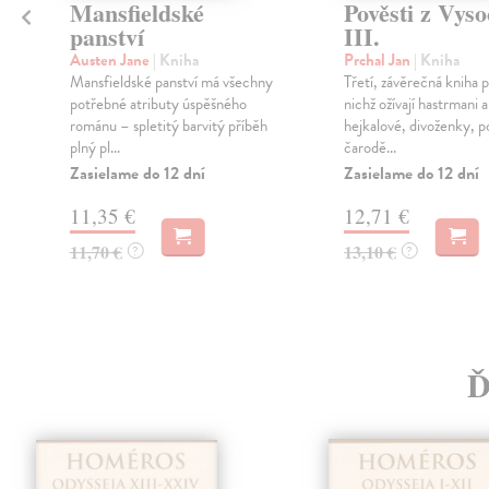
Mansfieldské
Pověsti z Vyso
panství
III.
Austen Jane
| Kniha
Prchal Jan
| Kniha
Mansfieldské panství má všechny
Třetí, závěrečná kniha p
potřebné atributy úspěšného
nichž ožívají hastrmani a
románu – spletitý barvitý příběh
hejkalové, divoženky, p
plný pl...
čarodě...
Zasielame do 12 dní
Zasielame do 12 dní
11,35 €
12,71 €
11,70 €
13,10 €
?
?
Ď