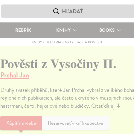
REBRÍK
KNIHY
BOOKS
KNIHY
-
BELETRIA
-
MÝTY, BÁJE A POVESTI
Pověsti z Vysočiny II.
Prchal Jan
Druhý svazek příběhů, které Jan Prchal vybral z velikého boh
regionálních publikacích, ale často ukrytého v muzejních i so
hastrmani, čerti, hejkalové nebo bludičky.
Čítať ďalej
↓
Kúpiť
na webe
Rezervovať v kníhkupectve