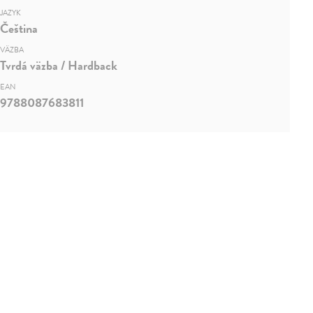
JAZYK
Čeština
VÄZBA
Tvrdá väzba / Hardback
EAN
9788087683811