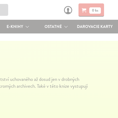
0 ks
E-KNIHY
OSTATNÉ
DAROVACIE KARTY
atství uchovaného až dosud jen v drobných
ukromých archivech. Také v této knize vystupují