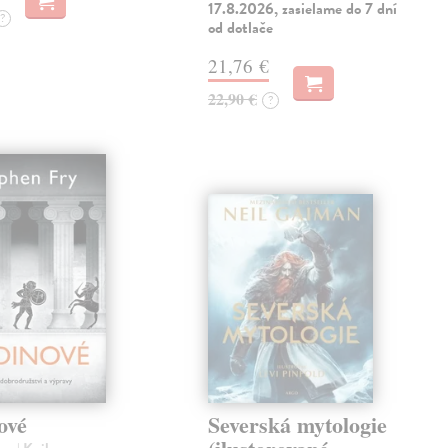
17.8.2026, zasielame do 7 dní
?
od dotlače
21,76 €
22,90 €
?
ové
Severská mytologie