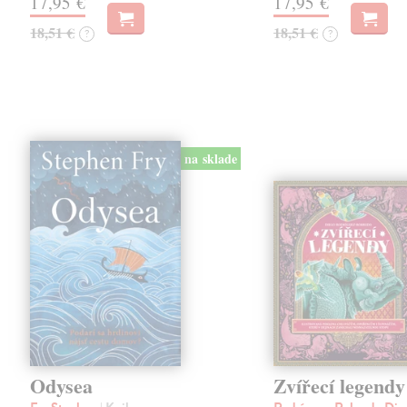
17,95 €
17,95 €
18,51 €
18,51 €
?
?
na sklade
Odysea
Zvířecí legendy