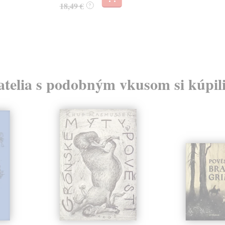
18,49 €
?
atelia s podobným vkusom si kúpili