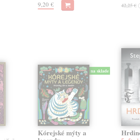
9,20 €
42,25 €
na sklade
Kórejské mýty a
Hrdin