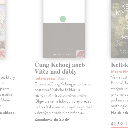
Čung Kchuej aneb
Keltsk
Vítěz nad ďábly
Moore Fi
su, ktorý
Velká ilus
ľudová próza
| Kniha
 sa
Bohové, hr
Exorcista Čung Kchuej je oblíbenou
ijskom
starých ke
postavou čínského folklóru a
o matka
je komple
různých žánrů výtvarného umění.
e Melés,
podmanivý
Objevuje se na lidových dřevořezech
s.
mytologie
i v literátské malbě, a vystupuje také
a sklade.
Na sklad
v četných divadelních hrách a…
.
Zasielame do 25 dní
40,98 