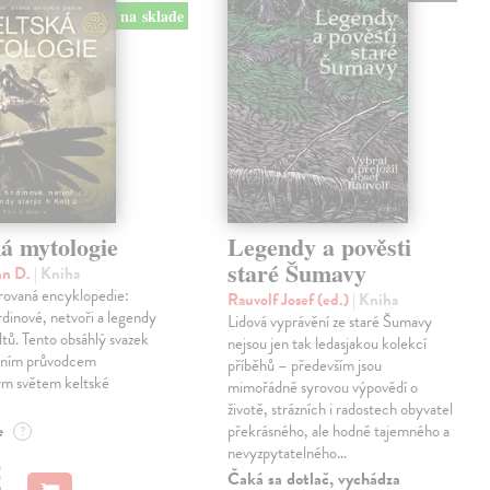
na sklade
á mytologie
Legendy a pověsti
staré Šumavy
nn D.
| Kniha
trovaná encyklopedie:
Rauvolf Josef (ed.)
| Kniha
dinové, netvoři a legendy
Lidová vyprávění ze staré Šumavy
ltů. Tento obsáhlý svazek
nejsou jen tak ledasjakou kolekcí
tním průvodcem
příběhů – především jsou
m světem keltské
mimořádně syrovou výpovědí o
.
životě, strázních i radostech obyvatel
e
překrásného, ale hodně tajemného a
?
nevyzpytatelného…
€
Čaká sa dotlač, vychádza