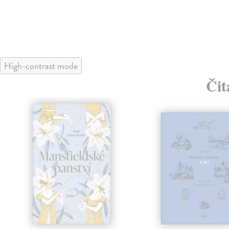
High-contrast mode
Čit