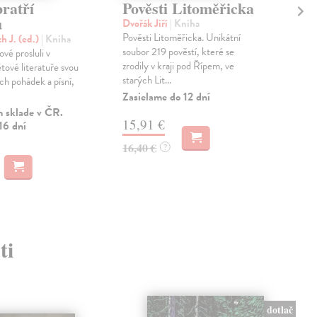
bratří
Pověsti Litoměřicka
Ja
ů
Dvořák Jiří
| Kniha
kol
Pověsti Litoměřicka. Unikátní
Duc
h J. (ed.)
| Kniha
soubor 219 pověstí, které se
stra
vé prosluli v
zrodily v kraji pod Řípem, ve
zaži
tové literatuře svou
starých Lit...
opuš
ch pohádek a písní,
Zasielame do 12 dní
Zas
 sklade v ČR.
15,91 €
22
16 dní
16,40 €
23,
?
ti
dotlač