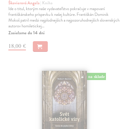
Škovierová Angela
| Kniha
Ide o titul, ktorým naše vydavateľstvo pokračuje v mapovaní
františkánskeho príspevku k našej kultúre. Františkán Dominik
Mokoš patril medzi najplodnejších a najpozoruhodnejších slovenských
autorov homiletickej…
Zasielame do 14 dní
18,00 €
na sklade