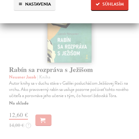
NASTAVENIA
SÚHLASÍM
Rabín sa rozpráva s Ježišom
Neusner Jacob
| Kniha
Autor knihy sa v duchu stáva v Galilei poslucháčom Ježišovej Reči na
vrchu. Ako pravoverný rabín sa usiluje pozorne počúvať tohto nového
učiteľa a porovnáva jeho učenie s tým, čo hovorí židovská Tóra.
Na sklade
12,60 €
14,00 €
?