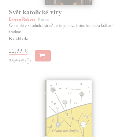
Svět katolické víry
Barron Robert
| Kniha
O co jde v katolické víře? Je to jen dva tisíce let stará kulturní
tradice?
Na sklade
22,33 €
23,50 €
?