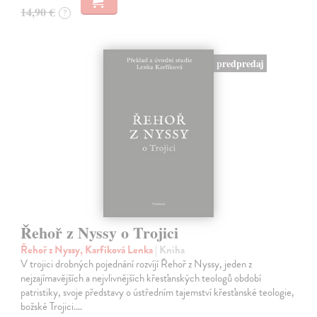
14,90 €
?
predpredaj
Řehoř z Nyssy o Trojici
Řehoř z Nyssy, Karfíková Lenka
| Kniha
V trojici drobných pojednání rozvíjí Řehoř z Nyssy, jeden z
nejzajímavějších a nejvlivnějších křesťanských teologů období
patristiky, svoje představy o ústředním tajemství křesťanské teologie,
božské Trojici.…