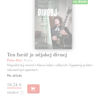
na sklade
Ten farář je nějakej divnej
Palán Aleš
| Kniha
Nepraktický mimoň s hlavou kdesi v oblacích. Vypasený prelát s
nekonečným apetitem.
Na sklade
18,24 €
18,80 €
?