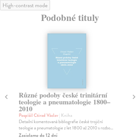
High-contrast mode
Podobné tituly
Různé podoby české trinitární
Sl
teologie a pneumatologie 1800–
Sl
2010
Je 
lit
Pospíšil Ctirad Václav
| Kniha
Za
Detailní komentovaná bibliografie české trojiční
teologie a pneumatologie z let 1800 až 2010 s rozbo...
17
Zasielame do 12 dní