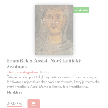
na sklade
František z Assisi. Nový kritický
životopis
Thompson Augustine
| Kniha
Táto kniha nesie podtitul „Nový kritický životopis“, čím sa nemyslí,
len životopis najnovší, ale skôr nový portrét muža, ktorý je známy ako
svätý František z Assisi. Máme to šťastie, že o Františkovi sa…
Na sklade
20,00 €