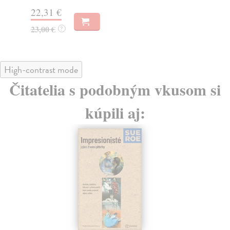
18
22,31 €
23,00 €
?
High-contrast mode
Čitatelia s podobným vkusom si
kúpili aj: