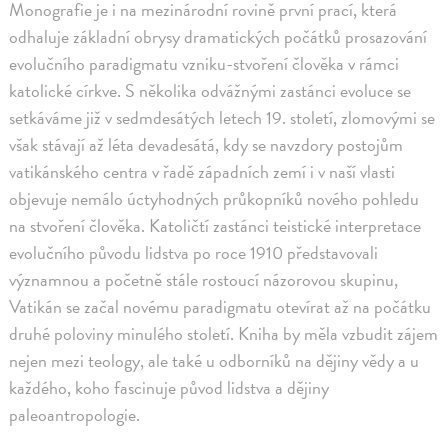
Monografie je i na mezinárodní rovině první prací, která
odhaluje základní obrysy dramatických počátků prosazování
evolučního paradigmatu vzniku-stvoření člověka v rámci
katolické církve. S několika odvážnými zastánci evoluce se
setkáváme již v sedmdesátých letech 19. století, zlomovými se
však stávají až léta devadesátá, kdy se navzdory postojům
vatikánského centra v řadě západních zemí i v naší vlasti
objevuje nemálo úctyhodných průkopníků nového pohledu
na stvoření člověka. Katoličtí zastánci teistické interpretace
evolučního původu lidstva po roce 1910 představovali
významnou a početně stále rostoucí názorovou skupinu,
Vatikán se začal novému paradigmatu otevírat až na počátku
druhé poloviny minulého století. Kniha by měla vzbudit zájem
nejen mezi teology, ale také u odborníků na dějiny vědy a u
každého, koho fascinuje původ lidstva a dějiny
paleoantropologie.