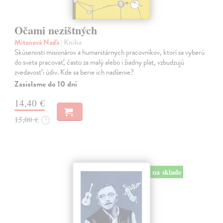
Očami nezištných
Mitanová Naďa
| Kniha
Skúsenosti misionárov a humanitárnych pracovníkov, ktorí sa vyberú
do sveta pracovať, často za malý alebo i žiadny plat, vzbudzujú
zvedavosť i údiv. Kde sa berie ich nadšenie?
Zasielame do 10 dní
14,40 €
15,00 €
?
na sklade