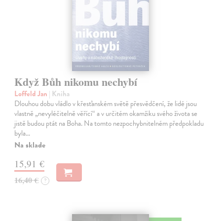
Když Bůh nikomu nechybí
Loffeld Jan
| Kniha
Dlouhou dobu vládlo v křesťanském světě přesvědčení, že lidé jsou
vlastně „nevyléčitelně věřící“ a v určitém okamžiku svého života se
jistě budou ptát na Boha. Na tomto nezpochybnitelném předpokladu
byla…
Na sklade
15,91 €
16,40 €
?