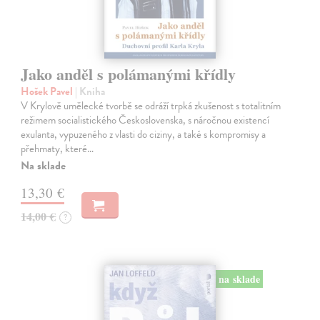
Jako anděl s polámanými křídly
Hošek Pavel
| Kniha
V Krylově umělecké tvorbě se odráží trpká zkušenost s totalitním
režimem socialistického Československa, s náročnou existencí
exulanta, vypuzeného z vlasti do ciziny, a také s kompromisy a
přehmaty, které…
Na sklade
13,30 €
14,00 €
?
na sklade