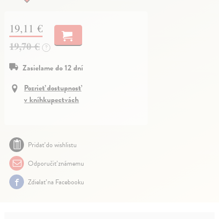
19,11 €
19,70 €
?
Zasielame do 12 dní
Pozrieť dostupnosť
v kníhkupectvách
Pridať do wishlistu
Odporučiť známemu
Zdielať na Facebooku