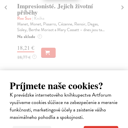
Impresionisté. Jejich životní
příběhy
Úz
Roe Sue
| Kniha
Ba
Manet, Monet, Pissarro, Cézanne, Renoir, Degas,
Fre
Sisley, Berthe Morisot a Mary Cassatt – dnes jsou ta...
zpě
Na sklade
?
18,21 €
10
18,77 €
?
Príjmete naše cookies?
Ďalšie z kategórie kresťanstvo a
K prevádzke internetového kníhkupectva Artforum
judaizmus
využívame cookies slúžiace na zabezpečenie a meranie
funkčnosti, marketingové účely a zaistenie vášho
maximálneho pohodlia a spokojnosti.
na sklade
novinka