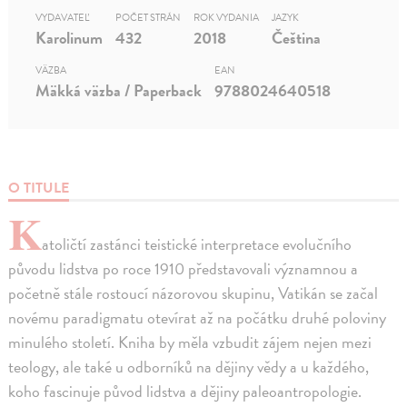
VYDAVATEĽ
POČET STRÁN
ROK VYDANIA
JAZYK
Karolinum
432
2018
Čeština
VÄZBA
EAN
Mäkká väzba / Paperback
9788024640518
O TITULE
K
atoličtí zastánci teistické interpretace evolučního
původu lidstva po roce 1910 představovali významnou a
početně stále rostoucí názorovou skupinu, Vatikán se začal
novému paradigmatu otevírat až na počátku druhé poloviny
minulého století. Kniha by měla vzbudit zájem nejen mezi
teology, ale také u odborníků na dějiny vědy a u každého,
koho fascinuje původ lidstva a dějiny paleoantropologie.