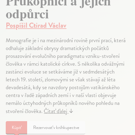
Průkopníci a jejich
odpůrci
Pospíšil Ctirad Václav
Monografie je i na mezinárodní rovině první prací, která
odhaluje základní obrysy dramatických počátků
prosazování evolučního paradigmatu vzniku-stvoření
člověka v rámci katolické církve. S několika odvážnými
zastánci evoluce se setkáváme již v sedmdesátých
letech 19. století, zlomovými se však stávají až léta
devadesátá, kdy se navzdory postojům vatikánského
centra v řadě západních zemí i v naší vlasti objevuje
nemálo úctyhodných průkopníků nového pohledu na
stvoření člověka.
Čítať ďalej
↓
Kúpiť
Rezervovať v kníhkupectve