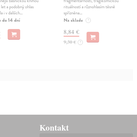
nější básnickou knihou
fragmentárností, tragikomickou
 let a podobný ohlas
rituálností a různohlasím těsně
a i v dalších…
spřízněna…
e do 14 dní
Na sklade
?
8,84 €
€
9,30 €
?
Kontakt