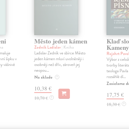
ni
Město jeden kámen
Klaď slo
Kameny 
ha
Zedník Ladislav
| Kniha
maluje
Ladislav Zedník ve sbírce Město
Rejchrt Pave
ní šipku v
jeden kámen mluví uvolněněji i
Výbor z celož
y vášnivé
osobněji než dřív, zároveň jej
tvorby literát
neopou...
teologa Pavla
rozsáhlé dí...
Na sklade
?
Zasielame d
10,38 €
17,75 €
10,70 €
?
18,30 €
?