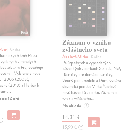
Záznam o vzniku
zvláštneho sveta
Petr
| Kniha
 básnických knih Petra
Ábelová Mirka
| Kniha
 vydaných v minulých
Po úspešných a vypredaných
ladatelstvím Fra, obsahuje
básnických zbierkach Striptíz, Na!,
trozemí –Vybrané a nové
Básničky pre domáce paničky,
90–2005 (2005),
Večný pocit nedele a Dom, vydáva
básně (2013) a Herbář k
slovenská poetka Mirka Ábelová
ršímu…
novú básnickú zbierku. Záznam o
 do 12 dní
vzniku zvláštneho…
Na sklade
?
€
14,31 €
?
15,90 €
?