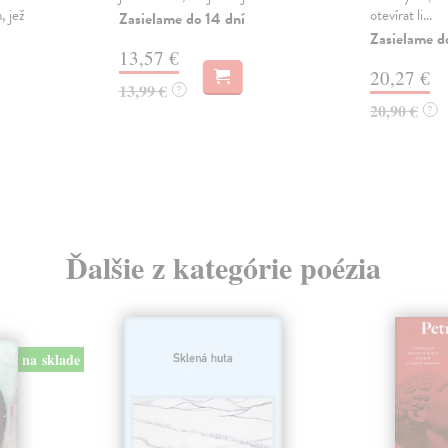
, jež
otevírat li...
Zasielame do 14 dní
Zasielame d
13,57 €
20,27 €
13,99 €
?
20,90 €
?
Ďalšie z kategórie poézia
na sklade