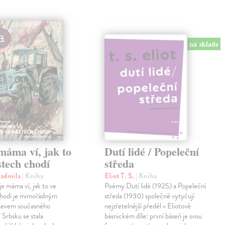
na sklade
máma ví, jak to
Dutí lidé / Popeleční
tech chodí
středa
Radmila
| Kniha
Eliot T. S.
| Kniha
e máma ví, jak to ve
Poémy Dutí lidé (1925) a Popeleční
hodí je mimořádným
středa (1930) společně vytyčují
 jevem současného
nejzřetelnější předěl v Eliotově
 Srbsku se stala
básnickém díle: první báseň je svou