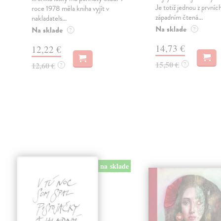
Je totiž jednou z prvních
roce 1978 měla kniha vyjít v
západním čtená...
nakladatels...
Na sklade
Na sklade
?
?
14,73 €
12,22 €
15,50 €
12,60 €
?
?
na sklade