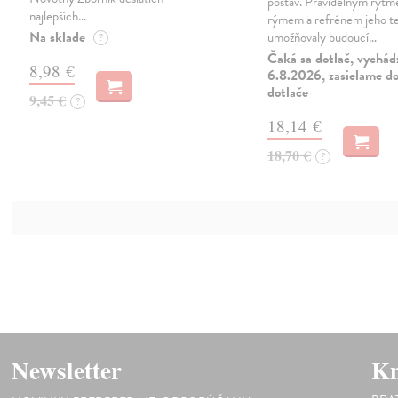
postav. Pravidelným ryt
najlepších…
rýmem a refrénem jeho t
Na sklade
umožňovaly budoucí…
?
Čaká sa dotlač, vychád
8,98 €
6.8.2026, zasielame do
dotlače
9,45 €
?
18,14 €
18,70 €
?
Newsletter
Kn