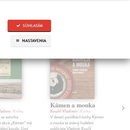
 aj:
SÚHLASÍM
NASTAVENIA
na sklade
Kámen a mouka
Ví
áclava
| Kniha
Kouřil Vladimír
| Kniha
Ves
 se autorka
V deseti povídkách knihy Kámen
Sva
 že akce „Kámen“ má
a mouka se známý hudební
přís
láštní kouzlo. Umí
publicista Vladimír Kouřil
mez