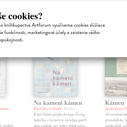
še cookies?
atelia s podobným vkusom si kúpili
ho kníhkupectva Artforum využívame cookies slúžiace
e funkčnosti, marketingové účely a zaistenie vášho
na sklade
spokojnosti.
Na kameni kámen
Kámen
Gustaw
|
Reviláková Naďa
| Kniha
Jandečková V
Když Adam přijde do bytu Eviny
Již mnohokrát
babičky s tvrzením, že kdysi patřil
přesvědčila,
 století.
jeho rodině, ani jeden ještě netu...
neobvyklé, zv