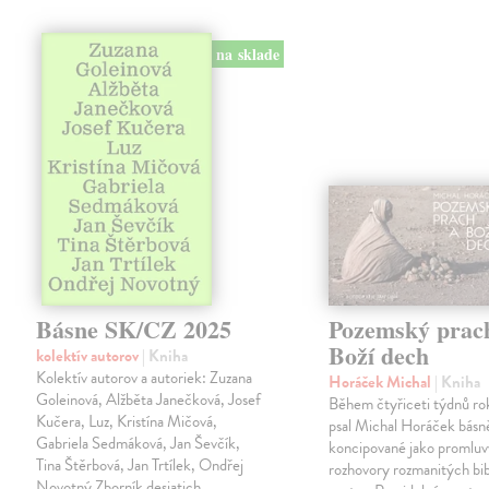
na sklade
Básne SK/CZ 2025
Pozemský prac
Boží dech
kolektív autorov
| Kniha
Kolektív autorov a autoriek: Zuzana
Horáček Michal
| Kniha
Goleinová, Alžběta Janečková, Josef
Během čtyřiceti týdnů r
Kučera, Luz, Kristína Mičová,
psal Michal Horáček básn
Gabriela Sedmáková, Jan Ševčík,
koncipované jako promlu
Tina Štěrbová, Jan Trtílek, Ondřej
rozhovory rozmanitých bi
Novotný Zborník desiatich