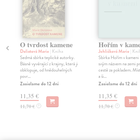
O tvrdost kamene
Hořím v kame
Dolistová Marie
| Kniha
Jehličková Marie
| Kni
Sedmá sbírka teplické autorky.
Sbírka Hořím v kameni 
Básně vyvěrající z krajiny, která ji
svým názvem na zemi prv
obklopuje, od hnědouhelných
cestě za pokladem. Míst
povr...
a ši...
Zasielame do 12 dní
Zasielame do 12 dní
11,35 €
11,35 €
11,70 €
11,70 €
?
?