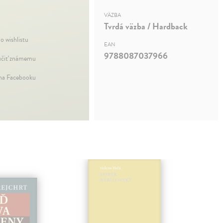
VÄZBA
Tvrdá väzba / Hardback
o wishlistu
EAN
9788087037966
čiť známemu
 na Facebooku