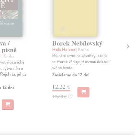
va /
Borek Nebílovský
Bo
písně
Holá Helena
| Kniha
Hol
Bilanční prvotina básnířky, která
Dru
l
| Kniha
se tvorbě věnuje již osmou dekádu
je 
ivotní básnické
svého života.
ves
a, výtvarníka a
auto
 Rejchrta, jehož
Zasielame do 12 dní
Zas
12,22 €
o 12 dní
11
12,60 €
?
11,