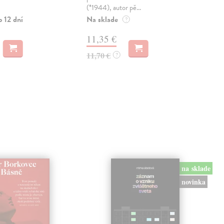
(*1944), autor pě...
inte
o 12 dní
Na sklade
Zas
?
11,35 €
16
11,70 €
16,
?
na sklade
novinka