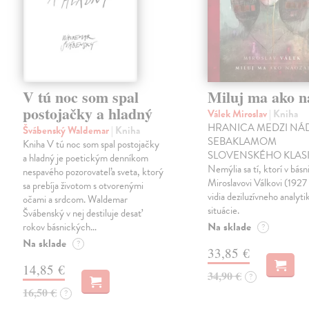
V tú noc som spal
Miluj ma ako n
postojačky a hladný
Válek Miroslav
| Kniha
HRANICA MEDZI NÁ
Švábenský Waldemar
| Kniha
SEBAKLAMOM
Kniha V tú noc som spal postojačky
SLOVENSKÉHO KLASI
a hladný je poetickým denníkom
Nemýlia sa tí, ktorí v básn
nespavého pozorovateľa sveta, ktorý
Miroslavovi Válkovi (1927
sa prebíja životom s otvorenými
vidia deziluzívneho analyti
očami a srdcom. Waldemar
situácie.
Švábenský v nej destiluje desať
Na sklade
rokov básnických…
?
Na sklade
?
33,85 €
14,85 €
34,90 €
?
16,50 €
?