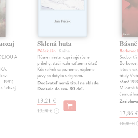
aozaj
Sklená huta
Básně
Púček Ján
| Kniha
Borkovec 
DEJOU A
Rôzne miesta rozprávajú rôzne
Soubor tří
príbehy, stačí rozhrnúť zem a čítať.
Borkovce,
KA.
Kdekoľvek sa pozrieme, nájdeme
letech nak
ikovi
jazvy po dotyku s dejinami.
tituly Vni
 – 1991)
básně 19
Dodávateľ nemá titul na sklade.
ka ľudskej
Milostné 
Dodanie do cca. 30 dní.
čemusi ho
13,21 €
Zasielame
13,90 €
?
17,86 
18,80 €