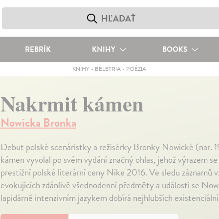
REBRÍK
KNIHY
BOOKS
KNIHY
-
BELETRIA
-
POÉZIA
Nakrmit kámen
Nowicka Bronka
Debut polské scenáristky a režisérky Bronky Nowické (nar. 
kámen vyvolal po svém vydání značný ohlas, jehož výrazem se 
prestižní polské literární ceny Nike 2016. Ve sledu záznamů 
evokujících zdánlivě všednodenní předměty a události se No
lapidárně intenzivním jazykem dobírá nejhlubších existenciálníc