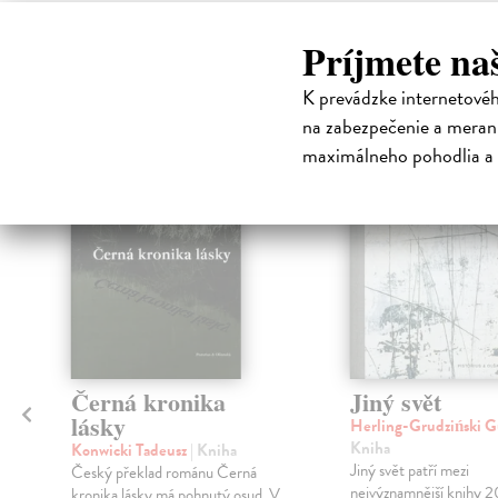
High-contrast mode
Príjmete na
Čit
K prevádzke internetové
na zabezpečenie a merani
na sklade
maximálneho pohodlia a 
Černá kronika
Jiný svět
lásky
Herling-Grudziński 
u
Kniha
Konwicki Tadeusz
| Kniha
Jiný svět patří mezi
Český překlad románu Černá
nejvýznamnější knihy 20.
kronika lásky má pohnutý osud. V