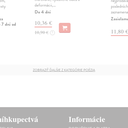
mem,
nejprodáva
deformácii,…
exty
posledních
Do 4 dní
zaznamenal
za
Zasielam
10,36 €
 7 dní od
11,80 
10,90 €
?
ZOBRAZIŤ ĎALŠIE Z KATEGÓRIE POÉZIA
íhkupectvá
Informácie