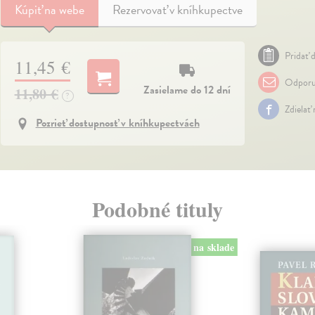
Kúpiť
na webe
Rezervovať v kníhkupectve
Pridať d
11,45 €
Odporu
Zasielame do 12 dní
11,80 €
?
Zdielať
Pozrieť dostupnosť v kníhkupectvách
Podobné tituly
na sklade