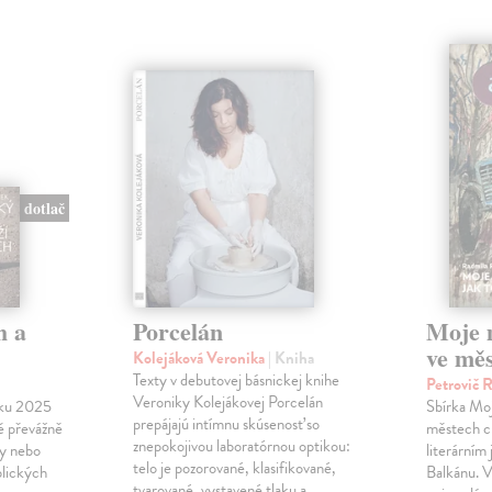
dotlač
h a
Porcelán
Moje 
ve měs
Kolejáková Veronika
| Kniha
Texty v debutovej básnickej knihe
Petrovič 
Veroniky Kolejákovej Porcelán
oku 2025
Sbírka Moj
prepájajú intímnu skúsenosť so
ě převážně
městech c
znepokojivou laboratórnou optikou:
vy nebo
literárním
telo je pozorované, klasifikované,
blických
Balkánu. V
tvarované, vystavené tlaku a