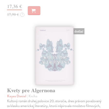
17,36 €
17,90 €
?
dotlač
Kvety pre Algernona
Keyes Daniel
| Kniha
Kultový román druhej polovice 20. storočia, dnes právom považovaný
za klasiku americkej literatúry, ktorá inšpirovala množstvo filmových,