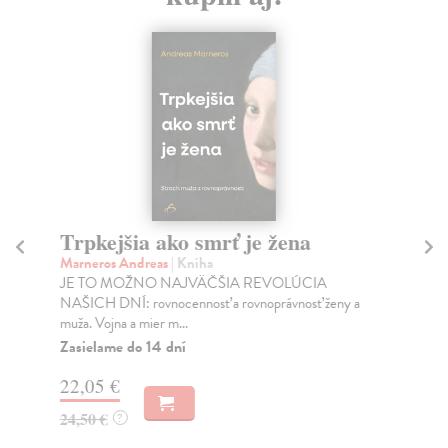
Trpkejšia ako smrť je žena
P
Marneros Andreas
| Kniha
Bor
JE TO MOŽNO NAJVÄČŠIA REVOLÚCIA
Tát
NAŠICH DNÍ: rovnocennosť a rovnoprávnosť ženy a
Bor
muža. Vojna a mier m...
Na
Zasielame do 14 dní
18
22,05 €
19
24,50 €
?