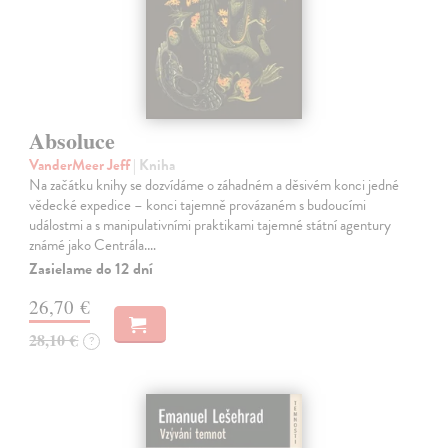
Absoluce
VanderMeer Jeff
| Kniha
Na začátku knihy se dozvídáme o záhadném a děsivém konci jedné
vědecké expedice – konci tajemně provázaném s budoucími
událostmi a s manipulativními praktikami tajemné státní agentury
známé jako Centrála.…
Zasielame do 12 dní
26,70 €
28,10 €
?