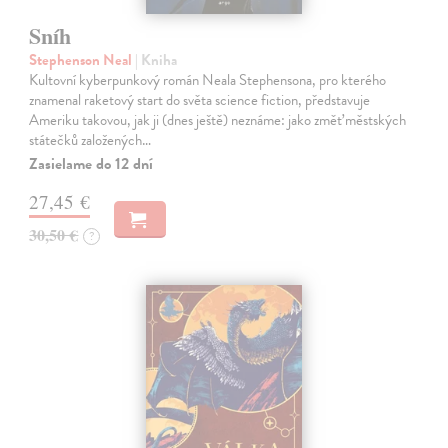
Sníh
Stephenson Neal
| Kniha
Kultovní kyberpunkový román Neala Stephensona, pro kterého
znamenal raketový start do světa science fiction, představuje
Ameriku takovou, jak ji (dnes ještě) neznáme: jako změť městských
státečků založených…
Zasielame do 12 dní
27,45 €
30,50 €
?