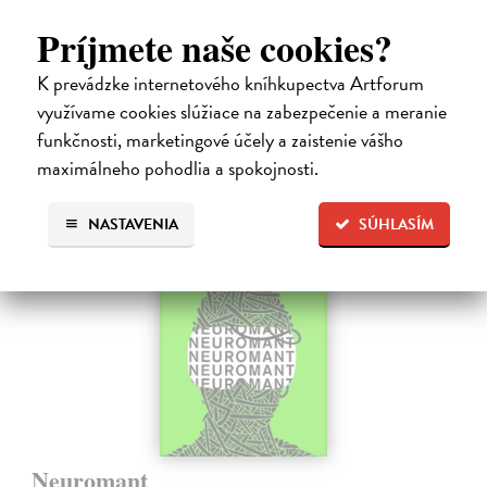
sveta. Zlo predstavuje Morgoth, najhorší zo všetkých, vodca
Príjmete naše cookies?
obrovských armád, ktoré riadi zo svojej železnej pevnosti.
Na sklade
K prevádzke internetového kníhkupectva Artforum
18,55 €
využívame cookies slúžiace na zabezpečenie a meranie
funkčnosti, marketingové účely a zaistenie vášho
19,95 €
?
maximálneho pohodlia a spokojnosti.
na sklade
NASTAVENIA
SÚHLASÍM
Neuromant