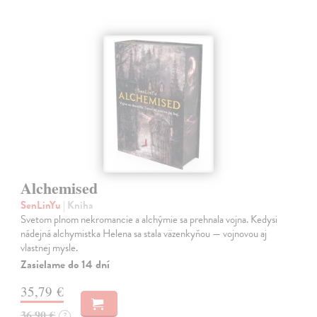
Alchemised
SenLinYu
| Kniha
Svetom plnom nekromancie a alchýmie sa prehnala vojna. Kedysi
nádejná alchymistka Helena sa stala väzenkyňou — vojnovou aj
vlastnej mysle.
Zasielame do 14 dní
35,79 €
36,90 €
?