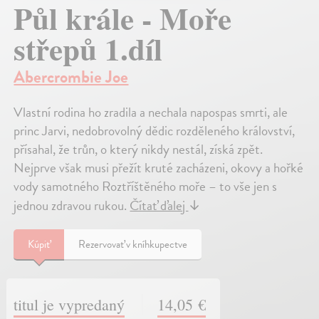
Půl krále - Moře
střepů 1.díl
Abercrombie Joe
Vlastní rodina ho zradila a nechala napospas smrti, ale
princ Jarvi, nedobrovolný dědic rozděleného království,
přísahal, že trůn, o který nikdy nestál, získá zpět.
Nejprve však musi přežít kruté zacházeni, okovy a hořké
vody samotného Roztříštěného moře – to vše jen s
jednou zdravou rukou.
Čítať ďalej
↓
Kúpiť
Rezervovať v kníhkupectve
titul je vypredaný
14,05 €