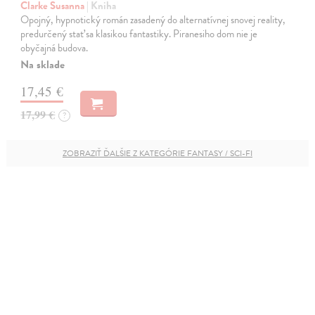
Clarke Susanna
| Kniha
Opojný, hypnotický román zasadený do alternatívnej snovej reality,
predurčený stať sa klasikou fantastiky. Piranesiho dom nie je
obyčajná budova.
Na sklade
17,45 €
17,99 €
?
ZOBRAZIŤ ĎALŠIE Z KATEGÓRIE FANTASY / SCI-FI