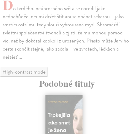
D
o tvrdého, neúprosného světa se narodil jako
nedochůdče, neumí držet štít ani se ohánět sekerou – jako
smrtíci ostří mu tedy slouží vybroušená mysl. Shromáždí
zvláštní společenství štvanců a zjistí, že mu mohou pomoci
víc, než by dokázal kdokoli z urozených. Přesto může Jarviho
cesta skončit stejně, jako začala – ve zvratech, léčkách a
neštěstí...
High-contrast mode
Podobné tituly