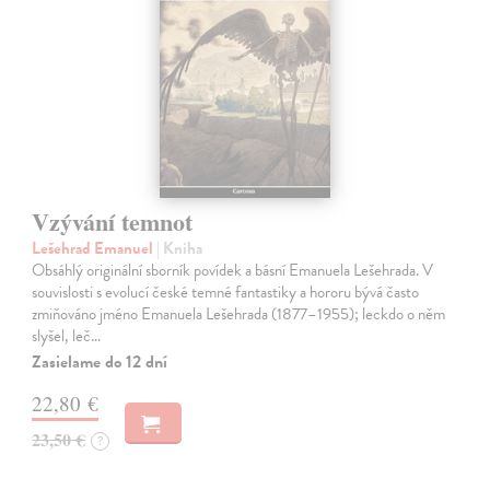
Vzývání temnot
Lešehrad Emanuel
| Kniha
Obsáhlý originální sborník povídek a básní Emanuela Lešehrada. V
souvislosti s evolucí české temné fantastiky a hororu bývá často
zmiňováno jméno Emanuela Lešehrada (1877–1955); leckdo o něm
slyšel, leč…
Zasielame do 12 dní
22,80 €
23,50 €
?