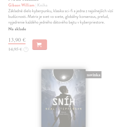
Gibson William
| Kniha
Základné dielo kyberpunku, klasika sci-fi a jedna z najsilnejších vízií
budúcnosti. Matrix je svet vo svete, globálny konsenzus, prelud,
vyjadrenie každého jedného dátového bajtu v kyberpriestore.
Na sklade
13,90 €
14,95 €
?
novinka