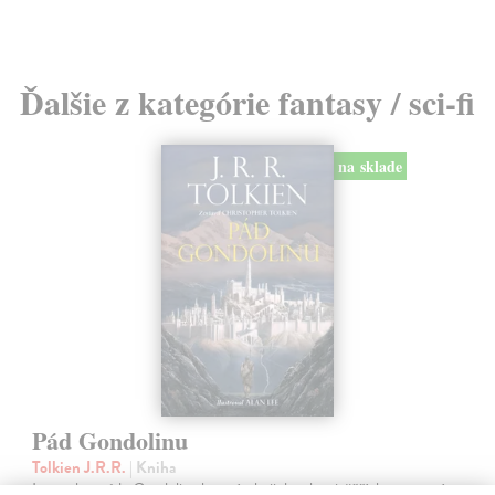
Ďalšie z kategórie fantasy / sci-fi
na sklade
Pád Gondolinu
Tolkien J.R.R.
| Kniha
Legenda o páde Gondolinu hovorí o boji dvoch najväčších mocností