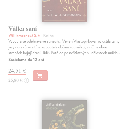
Válka saní
Williamsonová S.F.
| Kniha
Vzpoura se odehrává ve stínech… Vivien Vlaštopírková rozluštila tajný
jazyk draků — a tím rozpoutala občanskou válku, v níž na obou
stranách bojují draci i lidé. Poté co po nešťastných událostech unikla…
Zasielame do 12 dní
24,51 €
25,80 €
?