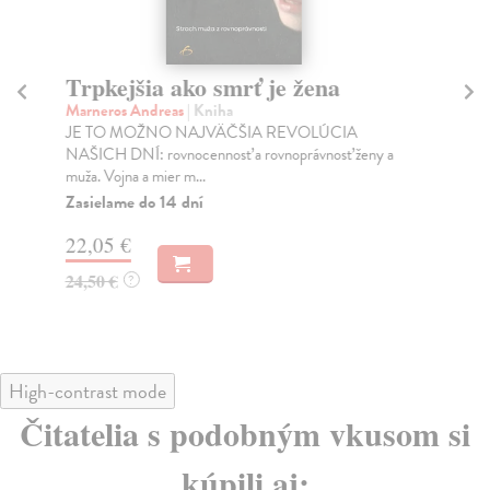
Trpkejšia ako smrť je žena
P
Marneros Andreas
| Kniha
Bor
JE TO MOŽNO NAJVÄČŠIA REVOLÚCIA
Tát
NAŠICH DNÍ: rovnocennosť a rovnoprávnosť ženy a
Bor
muža. Vojna a mier m...
Na
Zasielame do 14 dní
18
22,05 €
19
24,50 €
?
High-contrast mode
Čitatelia s podobným vkusom si
kúpili aj: