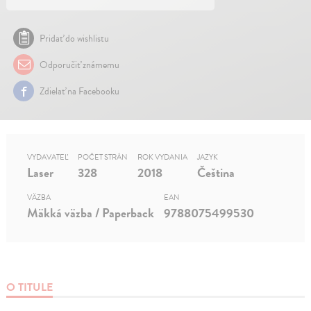
Pridať do wishlistu
Odporučiť známemu
Zdielať na Facebooku
VYDAVATEĽ
POČET STRÁN
ROK VYDANIA
JAZYK
Laser
328
2018
Čeština
VÄZBA
EAN
Mäkká väzba / Paperback
9788075499530
O TITULE