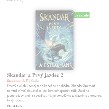
na sklade
Skandar a Prvý jazdec 2
Steadman A.F.
| Kniha
Druhý diel obľúbenej série konečne prichádza! Skandar Smith už
nemusí snívať, dosiahol to, po čom odnepamäti túžil: Jazdí na
jednorožcovi a učí sa používať mágiu donedávna zakázaného elementu.
Prvý ročník…
Na sklade