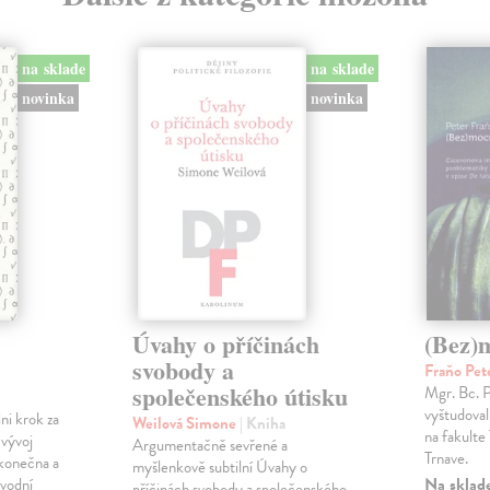
na sklade
na sklade
novinka
novinka
Úvahy o příčinách
(Bez)
svobody a
Fraňo Pet
společenského útisku
Mgr. Bc. 
vyštudoval 
ini krok za
Weilová Simone
| Kniha
na fakulte 
 vývoj
Argumentačně sevřené a
Trnave.
konečna a
myšlenkově subtilní Úvahy o
Na sklad
ůvodní
příčinách svobody a společenského