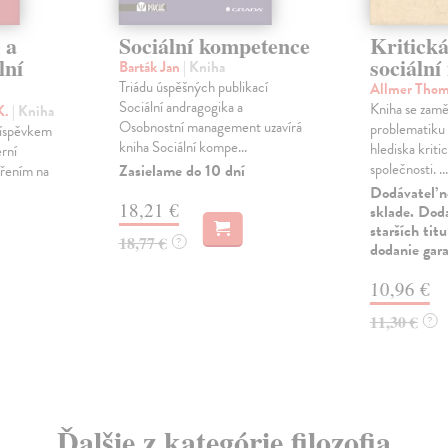
 a
Sociální kompetence
Kritická
lní
sociální
Barták Jan
| Kniha
Triádu úspěšných publikací
Allmer Tho
Sociální andragogika a
Kniha se zamě
K.
| Kniha
Osobnostní management uzavírá
problematiku 
říspěvkem
kniha Sociální kompe...
hlediska kriti
rní
společnosti. ...
Zasielame do 10 dní
ěřením na
Dodávateľ n
18,21 €
sklade. Doda
starších tit
18,77 €
?
dodanie gar
10,96 €
11,30 €
?
Ďalšie z kategórie filozofia