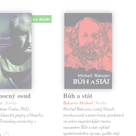
na sklade
mocný osud
Bůh a stát
er
| Kniha
Bakunin Michail
| Kniha
Peter Fraňo, PhD.
Michail Bakunin, ruský filozof,
klasické jazyky a filozofiu
revolucionář a anarchista, představil
Trnavskej univerzity v
ve svém nejznámějším textu
nazvaném Bůh a stát výklad
společenského vývoje, podle nějž
e
?