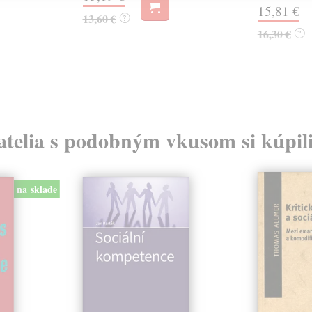
15,81 €
13,60 €
?
16,30 €
?
atelia s podobným vkusom si kúpili
na sklade