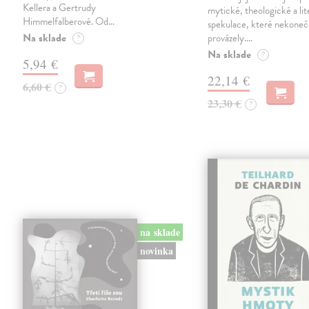
Kellera a Gertrudy
mytické, theologické a lit
Himmelfalberové. Od…
spekulace, které nekoneč
Na sklade
provázely.…
?
Na sklade
?
5,94 €
22,14 €
6,60 €
?
23,30 €
?
na sklade
novinka