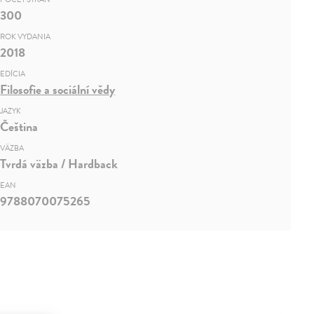
300
ROK VYDANIA
2018
EDÍCIA
Filosofie a sociální vědy
JAZYK
Čeština
VÄZBA
Tvrdá väzba / Hardback
EAN
9788070075265