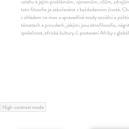
vztahu k jejím problémům, významům, cílům, zdrojům 
tato filosofie je zakořeněna v každodenním životě. Chá
s ohledem na moc a spravedlivé mody sociální a politi
tématech a proudech, jakými jsou etnofilosofie, négri
společnost, africké kultury či postavení Afriky v globá
High-contrast mode