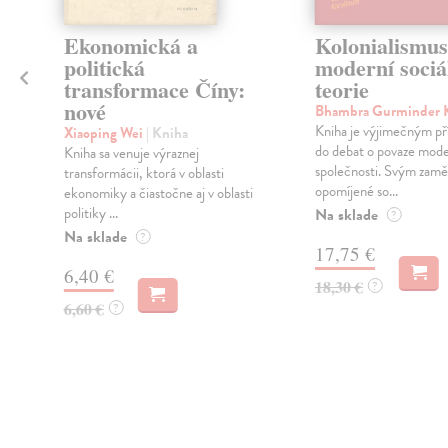
Ekonomická a
Kolonialismus
politická
moderní sociá
transformace Číny:
teorie
nové
Bhambra Gurminder 
Kniha je výjimečným p
Xiaoping Wei
| Kniha
do debat o povaze mode
Kniha sa venuje výraznej
společnosti. Svým zam
transformácii, ktorá v oblasti
opomíjené so...
ekonomiky a čiastočne aj v oblasti
politiky ...
Na sklade
?
Na sklade
?
17,75 €
6,40 €
18,30 €
?
6,60 €
?