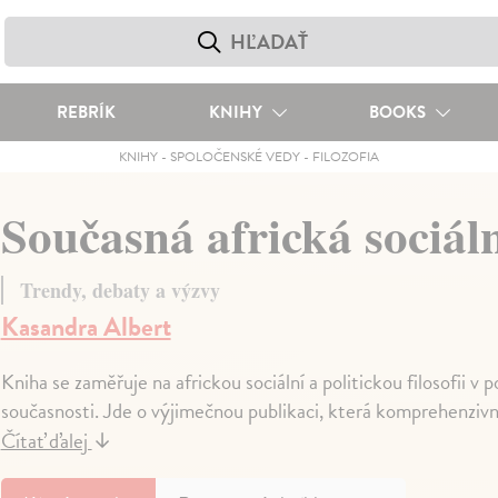
REBRÍK
KNIHY
BOOKS
KNIHY
-
SPOLOČENSKÉ VEDY
-
FILOZOFIA
Současná africká sociální
Trendy, debaty a výzvy
Kasandra Albert
Kniha se zaměřuje na africkou sociální a politickou filosofii v
současnosti. Jde o výjimečnou publikaci, která komprehenzivně
Čítať ďalej
↓