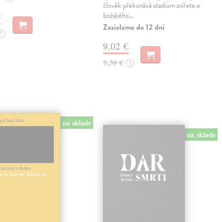
člověk překonává stadium zvířete a
€
božského…
Zasielame do 12 dní
?
9,02 €
9,30 €
?
na sklade
na sklade