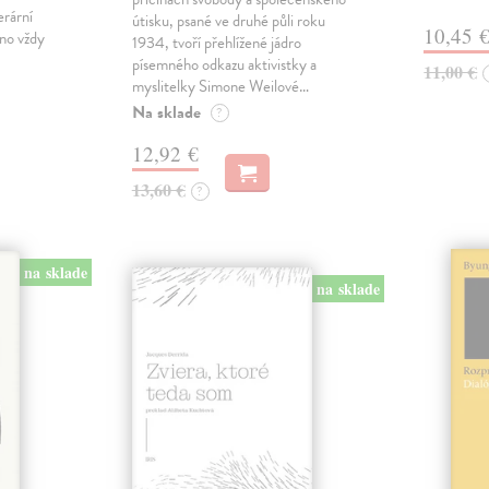
erární
útisku, psané ve druhé půli roku
10,45 
no vždy
1934, tvoří přehlížené jádro
písemného odkazu aktivistky a
11,00 €
myslitelky Simone Weilové…
Na sklade
?
12,92 €
13,60 €
?
na sklade
na sklade