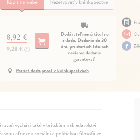
Kúpiť
na webe
Rezervovať v kníhkupectve
Pri
Dodávateľ nemá titul na
Odp
8,92 €
sklade. Dodanie do 30
dní, pri starších tituloch
Zdi
9,20 €
?
nevieme dodanie
garantovať.
Pozrieť dostupnosť v kníhkupectvách
ároveň vychází také v britském nakladatelství
snou africkou sociální a politickou filosofii ve