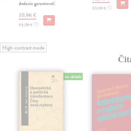
dodanie garantovať.
13,10 €
?
10,96 €
11,30 €
?
High-contrast mode
Čit
na sklade