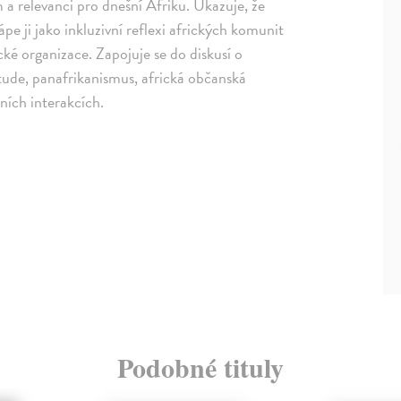
a relevanci pro dnešní Afriku. Ukazuje, že
pe ji jako inkluzivní reflexi afrických komunit
cké organizace. Zapojuje se do diskusí o
tude, panafrikanismus, africká občanská
lních interakcích.
Podobné tituly