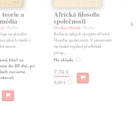
 teorie a
Africká filosofie
So
 média
společnosti
fi
mas
| Kniha
Hrubec Marek
| Kniha
Kis
řuje na aktuální
Kniha se zabývá vývojem africké
Číta
sociálních médií z
filosofie společnosti. V návaznosti
ang
cké teorie
na české myšlení předkládá
stol
persp...
Dwor
emá titul na
Na sklade
Zas
?
nie do 30 dní, pri
uloch nevieme
7,76 €
12
antovať.
8,00 €
13,
?