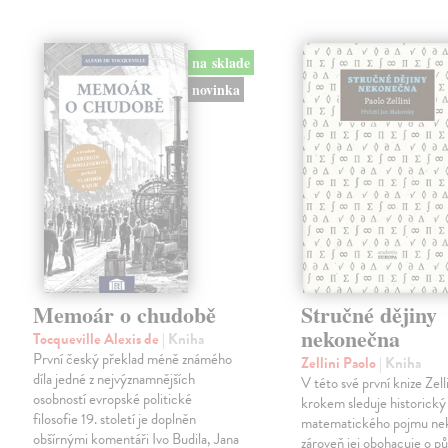
na sklade
novinka
Memoár o chudobě
Stručné dějiny
nekonečna
Tocqueville Alexis de
| Kniha
První český překlad méně známého
Zellini Paolo
| Kniha
díla jedné z nejvýznamnějších
V této své první knize Zell
osobností evropské politické
krokem sleduje historický
filosofie 19. století je doplněn
matematického pojmu ne
obšírnými komentáři Ivo Budila, Jana
zároveň jej obohacuje o p