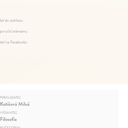
dať do wishlistu
oručiť známemu
elať na Facebooku
PREKLADATEĽ
Kotišová Miluš
VYDAVATEĽ
Filosofia
POČET STRÁN