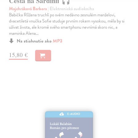
Cesta na Sardinii
Majchráková Barbora
| Elektronická audiokniha
Babička Růžena truchlí po svém nedávno zesnulém manželovi,
dvacetiletá vnučka Sofie studuje prvním rokem vysokou, měla by si
užívat života, ale kromě svého smartphonu nevnímá skoro nic, a
maminka Alena…
Na stiahnutie ako
MP3
15,80 €
E-AUDIO