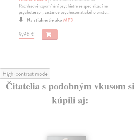
Rozhlasové vzpomínání psychiatra se specializací na
Han
psychoterapii, zastánce psychosomatického přístu...
kon
Na stiahnutie ako
MP3
9,96 €
11
High-contrast mode
Čitatelia s podobným vkusom si
kúpili aj: