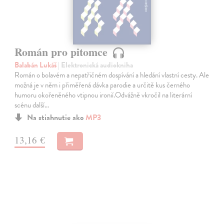
Román pro pitomce
Balabán Lukáš
| Elektronická audiokniha
Román o bolavém a nepatřičném dospívání a hledání vlastní cesty. Ale
možná je v něm i přiměřená dávka parodie a určitě kus černého
humoru okořeněného vtipnou ironií.Odvážně vkročil na literární
scénu další…
Na stiahnutie ako
MP3
13,16 €