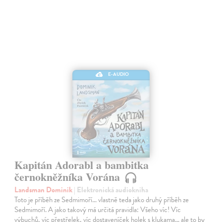
E-AUDIO
Kapitán Adorabl a bambitka
černokněžníka Vorána
Landsman Dominik
| Elektronická audiokniha
Toto je příběh ze Sedmimoří… vlastně teda jako druhý příběh ze
Sedmimoří. A jako takový má určitá pravidla: Všeho víc! Víc
výbuchů, víc přestřelek, víc dostaveníček holek s klukama… ale to by