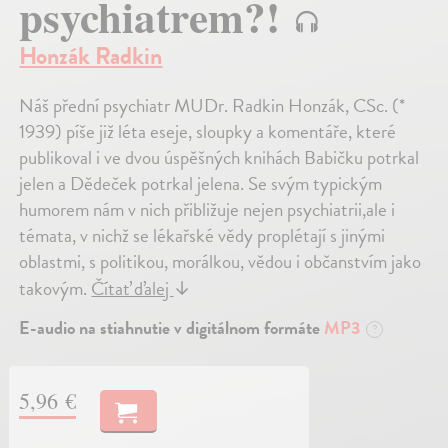
psychiatrem?!
Honzák Radkin
Náš přední psychiatr MUDr. Radkin Honzák, CSc. (*
1939) píše již léta eseje, sloupky a komentáře, které
publikoval i ve dvou úspěšných knihách Babičku potrkal
jelen a Dědeček potrkal jelena. Se svým typickým
humorem nám v nich přibližuje nejen psychiatrii,ale i
témata, v nichž se lékařské vědy proplétají s jinými
oblastmi, s politikou, morálkou, vědou i občanstvím jako
takovým.
Čítať ďalej
↓
E-audio na stiahnutie v digitálnom formáte
MP3
?
5,96 €