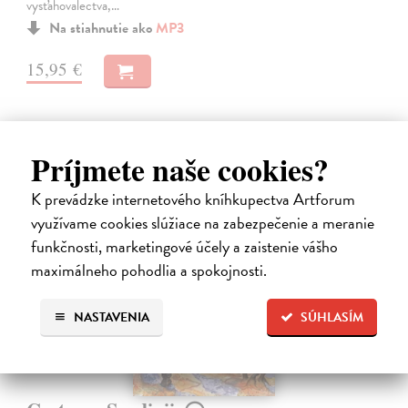
vysťahovalectva,…
Na stiahnutie ako
MP3
15,95 €
Príjmete naše cookies?
K prevádzke internetového kníhkupectva Artforum
využívame cookies slúžiace na zabezpečenie a meranie
funkčnosti, marketingové účely a zaistenie vášho
E-AUDIO
novinka
maximálneho pohodlia a spokojnosti.
NASTAVENIA
SÚHLASÍM