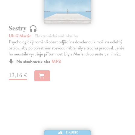
Sestry
Uhlíř Martin
| Elektronická audiokniha
Psychologický románRobert odjíždí na dovolenou k moři na odlehlý
ostrov, aby po bolestném rozvodu nabral síly a trochu pracoval. Jenže
ho neustále vyrušuje přítomnost Lily a Marie, dvou sester, s nimiž…
Na stiahnutie ako
MP3
13,16 €
E-AUDIO