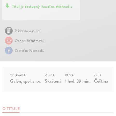
Titul je dostupný ihneď na stiahnutie
Pridať do wishlistu
Odporučiť známemu
Zdielať na Facebooku
VYDAVATEĽ
VERZIA
DĹŽKA
ZVUK
Galén, spol. s r.o.
Skrátená
1 hod. 39 min.
Čeština
O TITULE