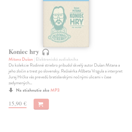
Koniec hry
Mitana Dušan
| Elektronická audiokniha
Do kolekcie Rodinné striebro pribudol skvelý autor Dušan Mitana a
jeho zločin a trest po slovensky. Režisérka Alžbeta Vrzgula a interpret
Juraj Hrčka vás prevedú bratislavskými nočnými ulicami v čase
zadymených…
Na stiahnutie ako
MP3
15,90 €