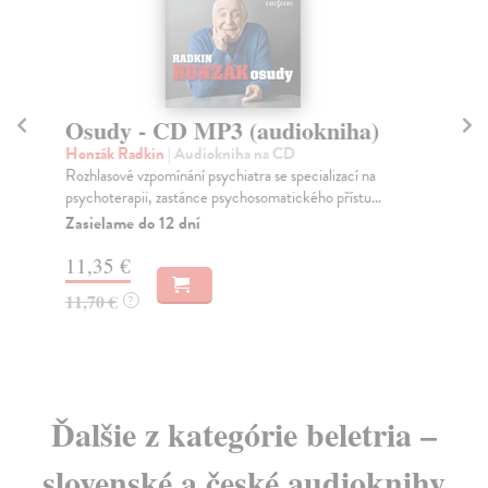
Osudy - CD MP3 (audiokniha)
Co
Honzák Radkin
| Audiokniha na CD
Mo
Rozhlasové vzpomínání psychiatra se specializací na
Han
psychoterapii, zastánce psychosomatického přístu...
kon
Zasielame do 12 dní
11,35 €
11
11,70 €
?
Ďalšie z kategórie beletria –
slovenské a české audioknihy