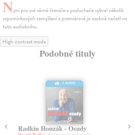
N
yní pro své věrné čtenáře a posluchače vybral několik
vzpomínkových zamyšlení a premiérově je osobně načetl na
tuto audioknihu.
High-contrast mode
Podobné tituly
E-AUDIO
Radkin Honzák - Osudy
Co
Honzák Radkin
| Elektronická audiokniha
Mo