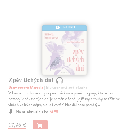
E-AUDIO
Zpěv tichých dní
Bramborová Marcela
| Elektronická audiokniha
V každém tichu se skrývá píseň. A každá píseň zná jizvy, které čas
nezahojí.Zpěv tichých dní je román o ženě, jejíž sny a touhy se tříští ve
vlnách velkých dějin, ale její vnitřní hlas dál nese paměť,…
Na stiahnutie ako
MP3
17,96 €