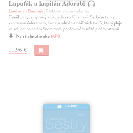
Lapuťák a kapitán Adorabl
Landsman Dominik
| Elektronická audiokniha
Čeněk, obyčejný malý kluk, jede s rodiči k moři. Setká se tam s
kapitánem Adorablem, lovcem odměn a zvláštních tvorů, který pluje
ve své lodi po celém Sedmimoří, pohádkovém světě plném ostrovů.
Na stiahnutie ako
MP3
11,96 €
E-AUDIO