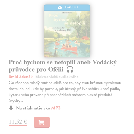
E-AUDIO
Proč bychom se netopili aneb Vodácký
průvodce pro Ofélii
Šmíd Zdeněk
| Elektronická audiokniha
Co všechno mladý muž neudělá pro to, aby svou krásnou vyvolenou
dostal do lodi, kde by poznala, jak úžasný je! Na schůzku nosí pádlo,
kytaru nebo provaz a při procházkách městem hlasitě předčítá
úryvky…
Na stiahnutie ako
MP3
11,52 €