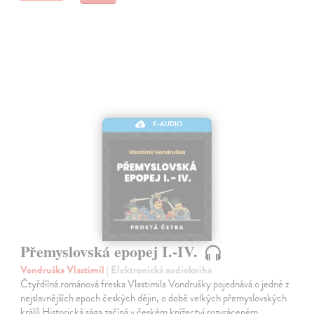
E-AUDIO
Přemyslovská epopej I.-IV.
Vondruška Vlastimil
| Elektronická audiokniha
Čtyřdílná románová freska Vlastimila Vondrušky pojednává o jedné z
nejslavnějších epoch českých dějin, o době velkých přemyslovských
králů.Historická sága začíná v českém knížectví rozvráceném