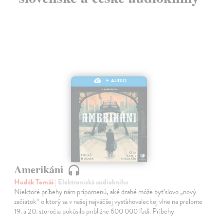
E-AUDIO
Amerikáni
Hudák Tomáš
| Elektronická audiokniha
Niektoré príbehy nám pripomenú, aké drahé môže byť slovo „nový
začiatok“ o ktorý sa v našej najväčšej vysťahovaleckej vlne na prelome
19. a 20. storočia pokúsilo približne 600 000 ľudí. Príbehy