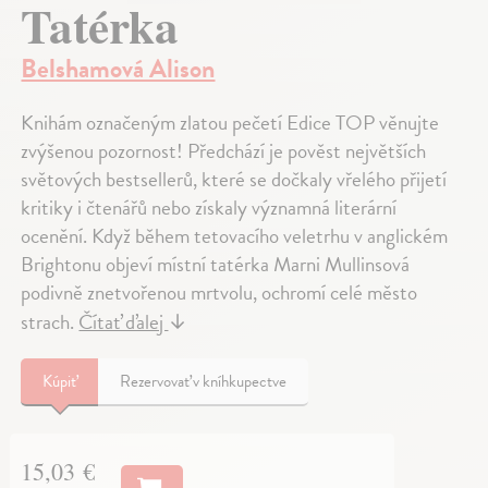
Tatérka
Belshamová Alison
Knihám označeným zlatou pečetí Edice TOP věnujte
zvýšenou pozornost! Předchází je pověst největších
světových bestsellerů, které se dočkaly vřelého přijetí
kritiky i čtenářů nebo získaly významná literární
ocenění. Když během tetovacího veletrhu v anglickém
Brightonu objeví místní tatérka Marni Mullinsová
podivně znetvořenou mrtvolu, ochromí celé město
strach.
Čítať ďalej
↓
Kúpiť
Rezervovať v kníhkupectve
15,03 €