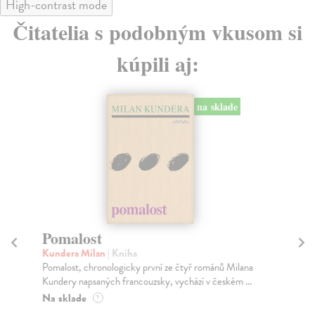
High-contrast mode
Čitatelia s podobným vkusom si
kúpili aj:
na sklade
Pomalost
Tá
Kundera Milan
| Kniha
Ze
Pomalost, chronologicky první ze čtyř románů Milana
Nik
Kundery napsaných francouzsky, vychází v českém ...
Vít
Na sklade
Na
?