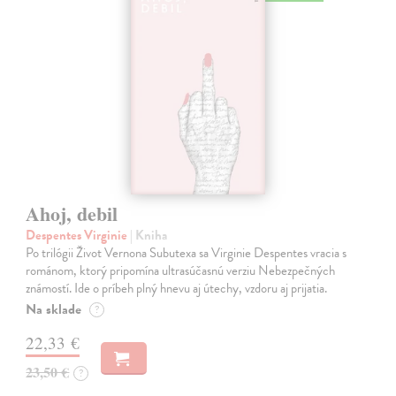
Ahoj, debil
Despentes Virginie
| Kniha
Po trilógii Život Vernona Subutexa sa Virginie Despentes vracia s
románom, ktorý pripomína ultrasúčasnú verziu Nebezpečných
známostí. Ide o príbeh plný hnevu aj útechy, vzdoru aj prijatia.
Na sklade
?
22,33 €
23,50 €
?