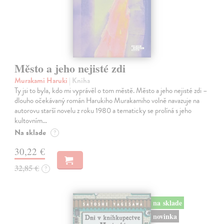
Město a jeho nejisté zdi
Murakami Haruki
| Kniha
Ty jsi to byla, kdo mi vyprávěl o tom městě. Město a jeho nejisté zdi –
dlouho očekávaný román Harukiho Murakamiho volně navazuje na
autorovu starší novelu z roku 1980 a tematicky se prolíná s jeho
kultovním…
Na sklade
?
30,22 €
32,85 €
?
na sklade
novinka