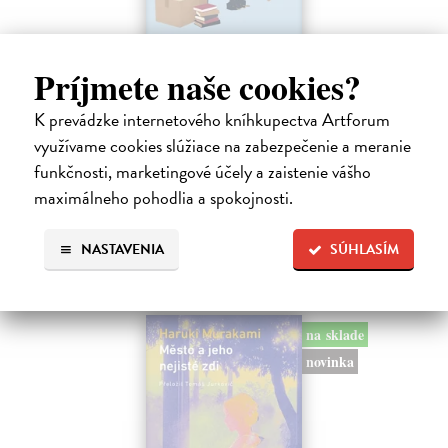
Príjmete naše cookies?
Rieka času
K prevádzke internetového kníhkupectva Artforum
Mercier Pascal
| Kniha
Pascal Mercier bol vždy majstrom filozofického rozprávania. Romány
využívame cookies slúžiace na zabezpečenie a meranie
Nočný vlak do Lisabonu či Váha slov podnietili milióny čitateľov k
funkčnosti, marketingové účely a zaistenie vášho
zamysleniu sa nad veľkými témami, ako sú identita, sloboda, čas či…
maximálneho pohodlia a spokojnosti.
Na sklade
?
12,30 €
NASTAVENIA
SÚHLASÍM
12,95 €
?
na sklade
novinka