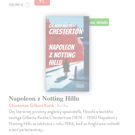
18,90 €
?
na sklade
Napoleon z Notting Hillu
Chesterton Gilbert Keith
| Kniha
Dej literárnej prvotiny anglický spisovateľa, filozofa a laického
teológa Gilberta Keitha Chestertona (1874 – 1936) Napoleon z
Notting Hillu sa odohráva v roku 1984, keď sa Angličania rozhodli
zriecť parlamentnej…