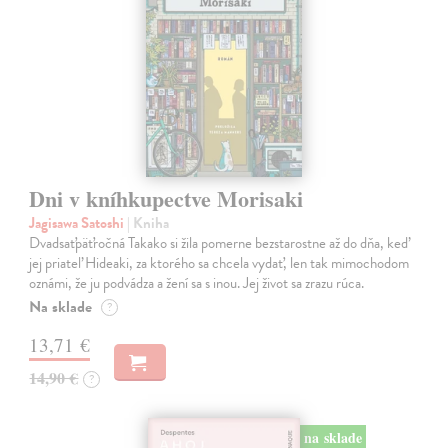
Dni v kníhkupectve Morisaki
Jagisawa Satoshi
| Kniha
Dvadsaťpäťročná Takako si žila pomerne bezstarostne až do dňa, keď
jej priateľ Hideaki, za ktorého sa chcela vydať, len tak mimochodom
oznámi, že ju podvádza a žení sa s inou. Jej život sa zrazu rúca.
Na sklade
?
13,71 €
14,90 €
?
na sklade