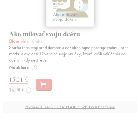
Ako milovať svoju dcéru
Blum Hila
| Kniha
Staršia žena stojí pred domom a cez okno tajne pozoruje rodinu: otca,
matku a dve deti. Díva sa na svoje vnučky, ktoré kvôli odlúčeniu od
dcéry nikdy nestretla.
Na sklade
?
15,21 €
16,90 €
?
ZOBRAZIŤ ĎALŠIE Z KATEGÓRIE SVETOVÁ BELETRIA