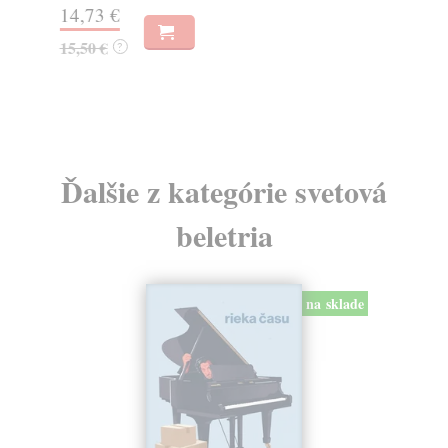
14,73 €
12
15,50 €
13
?
Ďalšie z kategórie svetová
beletria
na sklade