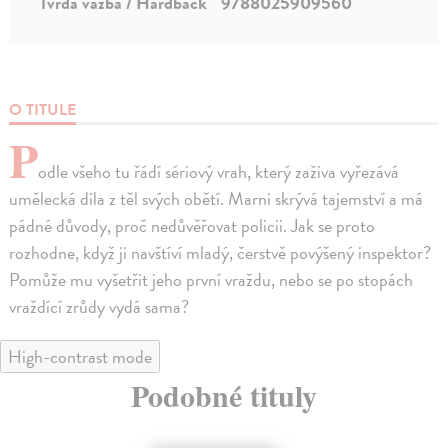
Tvrdá väzba / Hardback
9788025909560
O TITULE
P
odle všeho tu řádí sériový vrah, který zaživa vyřezává
umělecká díla z těl svých obětí. Marni skrývá tajemství a má
pádné důvody, proč nedůvěřovat policii. Jak se proto
rozhodne, když ji navštíví mladý, čerstvě povýšený inspektor?
Pomůže mu vyšetřit jeho první vraždu, nebo se po stopách
vraždící zrůdy vydá sama?
High-contrast mode
Podobné tituly