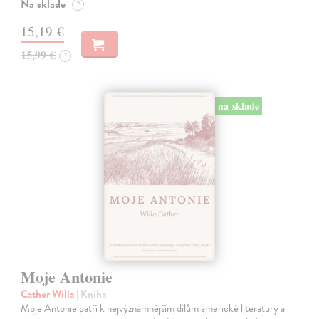
Na sklade
?
15,19 €
15,99 €
?
na sklade
Moje Antonie
Cather Willa
| Kniha
Moje Antonie patří k nejvýznamnějším dílům americké literatury a