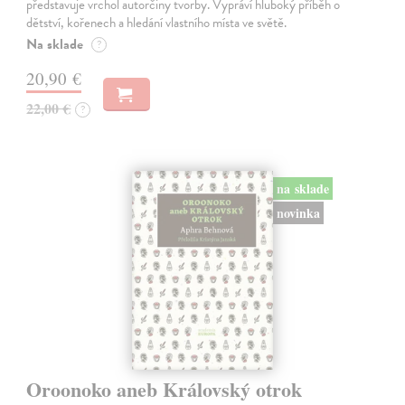
představuje vrchol autorčiny tvorby. Vypráví hluboký příběh o
dětství, kořenech a hledání vlastního místa ve světě.
Na sklade
?
20,90 €
22,00 €
?
na sklade
novinka
Oroonoko aneb Královský otrok