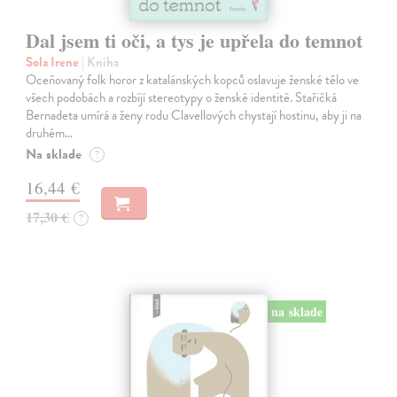
Dal jsem ti oči, a tys je upřela do temnot
Sola Irene
| Kniha
Oceňovaný folk horor z katalánských kopců oslavuje ženské tělo ve
všech podobách a rozbíjí stereotypy o ženské identitě. Stařičká
Bernadeta umírá a ženy rodu Clavellových chystají hostinu, aby ji na
druhém…
Na sklade
?
16,44 €
17,30 €
?
na sklade