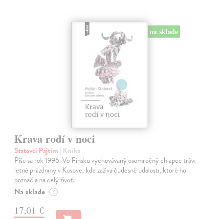
na sklade
Krava rodí v noci
Statovci Pajtim
| Kniha
Píše sa rok 1996. Vo Fínsku vychovávaný osemročný chlapec trávi
letné prázdniny v Kosove, kde zažíva čudesné udalosti, ktoré ho
poznačia na celý život.
Na sklade
?
17,01 €