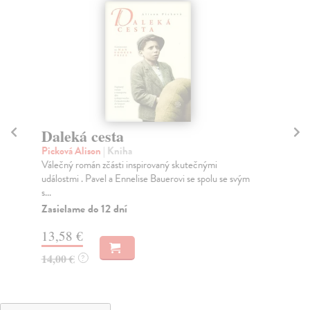
Daleká cesta
P
Picková Alison
| Kniha
We
Válečný román zčásti inspirovaný skutečnými
Mal
událostmi . Pavel a Ennelise Bauerovi se spolu se svým
ang
s...
Za
Zasielame do 12 dní
18
13,58 €
18
14,00 €
?