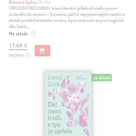
Behnová Aphra
| Kniha
OROONOKO (1688), bizarní barokní příběh afrického prince
uvrženého do otroctví v Surinamu, patří k nejvýznamnějším textům z
období počátků britského románu, bývá označován za první anglické
dílo, které…
Na sklade
?
15,68 €
16,50 €
?
na sklade