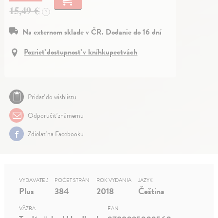
15,49 €
?
Na externom sklade v ČR. Dodanie do 16 dní
Pozrieť dostupnosť v kníhkupectvách
Pridať do wishlistu
Odporučiť známemu
Zdielať na Facebooku
VYDAVATEĽ
POČET STRÁN
ROK VYDANIA
JAZYK
Plus
384
2018
Čeština
VÄZBA
EAN