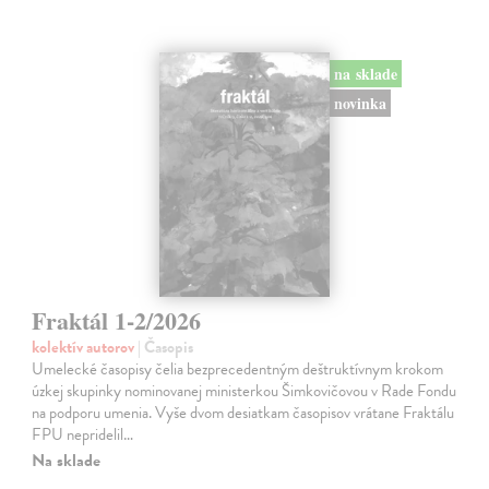
na sklade
novinka
Fraktál 1-2/2026
kolektív autorov
| Časopis
Umelecké časopisy čelia bezprecedentným deštruktívnym krokom
úzkej skupinky nominovanej ministerkou Šimkovičovou v Rade Fondu
na podporu umenia. Vyše dvom desiatkam časopisov vrátane Fraktálu
FPU nepridelil…
Na sklade