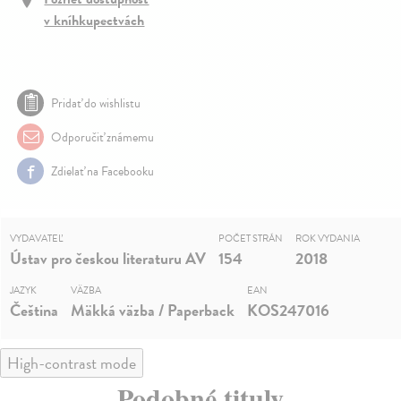
v kníhkupectvách
Pridať do wishlistu
Odporučiť známemu
Zdielať na Facebooku
VYDAVATEĽ
POČET STRÁN
ROK VYDANIA
Ústav pro českou literaturu AV
154
2018
JAZYK
VÄZBA
EAN
Čeština
Mäkká väzba / Paperback
KOS247016
High-contrast mode
Podobné tituly