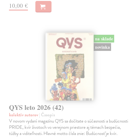
10,00 €
na sklade
novinka
QYS leto 2026 (42)
kolektív autorov
| Časopis
V novom vydaní magazínu QYS sa dočítate o súčasnosti a budúcnosti
PRIDE, kvír životoch vo verejnom priestore aj témach bezpečia,
túžby a viditeľnosti. Hlavné motto čísla znie: Budúcnosť je kvír.