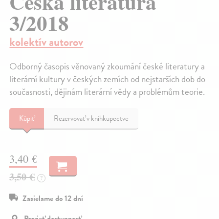
Česká literatura
3/2018
kolektív autorov
Odborný časopis věnovaný zkoumání české literatury a
literární kultury v českých zemích od nejstarších dob do
současnosti, dějinám literární vědy a problémům teorie.
Kúpiť
Rezervovať v kníhkupectve
3,40 €
3,50 €
?
Zasielame do 12 dní
Pozrieť dostupnosť