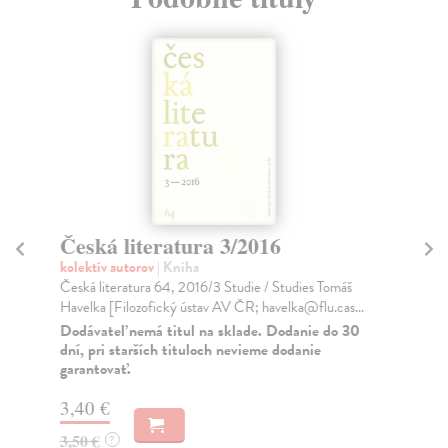
Česká literatura 3/2016
Če
kolektív autorov
| Kniha
kol
Česká literatura 64, 2016/3 Studie / Studies Tomáš
Dal
Havelka [Filozofický ústav AV ČR; havelka@flu.cas...
Mác
Dodávateľ nemá titul na sklade. Dodanie do 30
Za
dní, pri starších tituloch nevieme dodanie
garantovať.
3,
3,
3,40 €
3,50 €
?