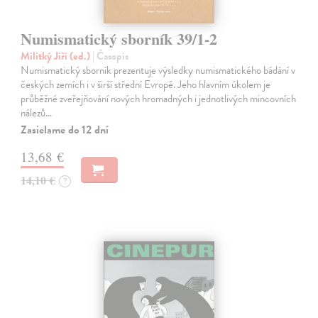
Numismatický sborník 39/1-2
Militký Jiří (ed.)
| Časopis
Numismatický sborník prezentuje výsledky numismatického bádání v
českých zemích i v širší střední Evropě. Jeho hlavním úkolem je
průběžné zveřejňování nových hromadných i jednotlivých mincovních
nálezů…
Zasielame do 12 dní
13,68 €
14,10 €
?