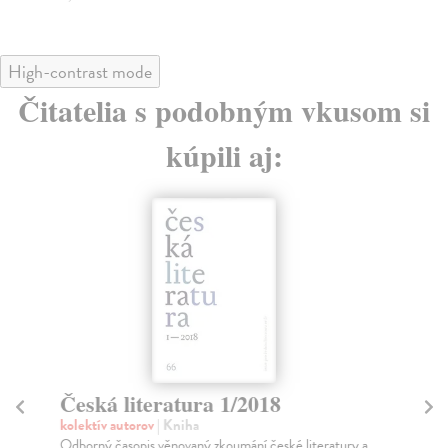
High-contrast mode
Čitatelia s podobným vkusom si
kúpili aj:
Česká literatura 1/2018
Če
kolektív autorov
| Kniha
kol
Odborný časopis věnovaný zkoumání české literatury a
Odb