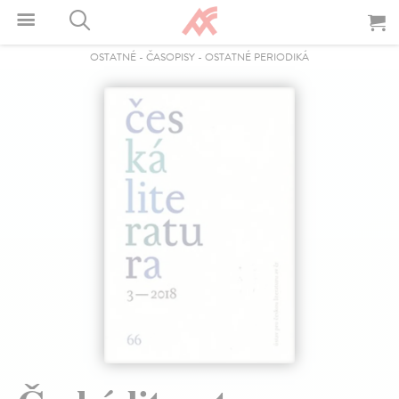
OSTATNÉ
-
ČASOPISY
-
OSTATNÉ PERIODIKÁ