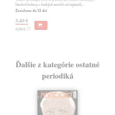
literární kultury v českých zemích od nejstarší...
lit
Zasielame do 12 dní
Za
3,40 €
3,
3,50 €
3,
?
Ďalšie z kategórie ostatné
periodiká