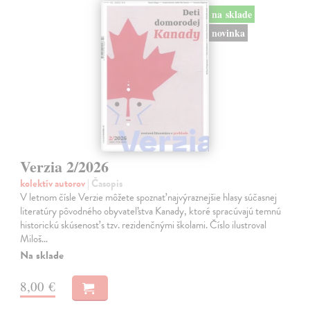
na sklade
novinka
Verzia 2/2026
kolektív autorov
| Časopis
V letnom čísle Verzie môžete spoznať najvýraznejšie hlasy súčasnej
literatúry pôvodného obyvateľstva Kanady, ktoré spracúvajú temnú
historickú skúsenosť s tzv. rezidenčnými školami. Číslo ilustroval
Miloš…
Na sklade
8,00 €