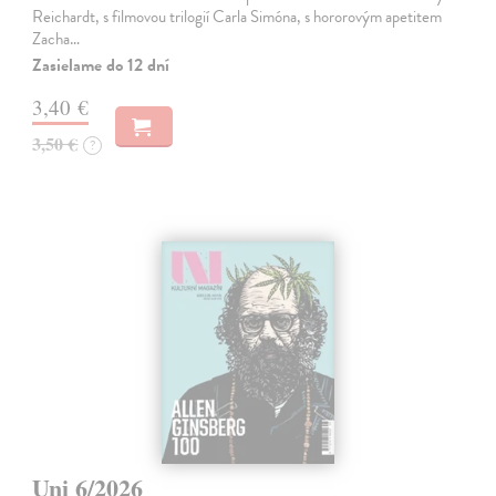
Reichardt, s filmovou trilogií Carla Simóna, s hororovým apetitem
Zacha…
Zasielame do 12 dní
3,40 €
3,50 €
?
Uni 6/2026