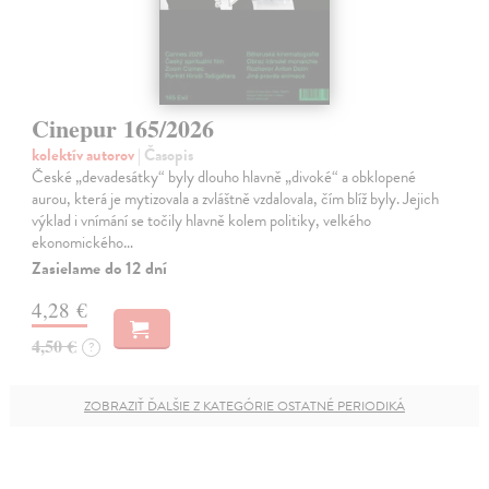
Cinepur 165/2026
kolektív autorov
| Časopis
České „devadesátky“ byly dlouho hlavně „divoké“ a obklopené
aurou, která je mytizovala a zvláštně vzdalovala, čím blíž byly. Jejich
výklad i vnímání se točily hlavně kolem politiky, velkého
ekonomického…
Zasielame do 12 dní
4,28 €
4,50 €
?
ZOBRAZIŤ ĎALŠIE Z KATEGÓRIE OSTATNÉ PERIODIKÁ