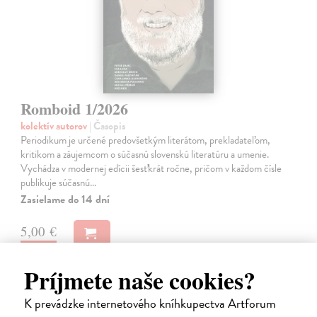
Romboid 1/2026
kolektív autorov
| Časopis
Periodikum je určené predovšetkým literátom, prekladateľom,
kritikom a záujemcom o súčasnú slovenskú literatúru a umenie.
Vychádza v modernej edícii šesťkrát ročne, pričom v každom čísle
publikuje súčasnú…
Zasielame do 14 dní
5,00 €
Príjmete naše cookies?
K prevádzke internetového kníhkupectva Artforum