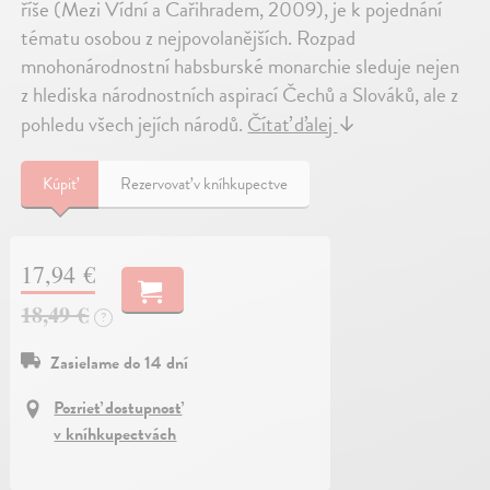
říše (Mezi Vídní a Cařihradem, 2009), je k pojednání
tématu osobou z nejpovolanějších. Rozpad
mnohonárodnostní habsburské monarchie sleduje nejen
z hlediska národnostních aspirací Čechů a Slováků, ale z
pohledu všech jejích národů.
Čítať ďalej
↓
Kúpiť
Rezervovať v kníhkupectve
17,94 €
18,49 €
?
Zasielame do 14 dní
Pozrieť dostupnosť
v kníhkupectvách