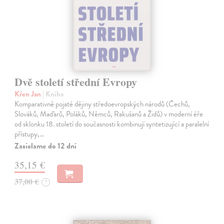
Dvě století střední Evropy
Křen Jan
| Kniha
Komparativně pojaté dějiny středoevropských národů (Čechů,
Slováků, Maďarů, Poláků, Němců, Rakušanů a Židů) v moderní éře
od sklonku 18. století do současnosti kombinují syntetizující a paralelní
přístupy,…
Zasielame do 12 dní
35,15 €
37,00 €
?