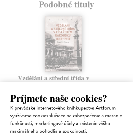
Podobné tituly
Mezi Terstem a Istanbulem
8
Rychlík Jan
| Kniha
Dramatické dějiny balkánských národů ve 20. století
Príjmete naše cookies?
sleduje kniha českých a bulharských historiků po...
v
Na externom sklade v ČR. Dodanie do 16 dní
K prevádzke internetového kníhkupectva Artforum
19,39 €
využívame cookies slúžiace na zabezpečenie a meranie
funkčnosti, marketingové účely a zaistenie vášho
19,99 €
?
maximálneho pohodlia a spokojnosti.