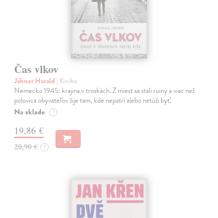
Čas vlkov
Jähner Harald
| Kniha
Nemecko 1945: krajina v troskách. Z miest sa stali ruiny a viac než
polovica obyvateľov žije tam, kde nepatrí alebo netúži byť.
Na sklade
?
19,86 €
20,90 €
?