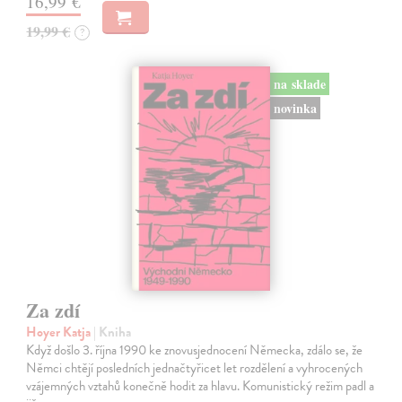
16,99 €
19,99 €
?
na sklade
novinka
Za zdí
Hoyer Katja
| Kniha
Když došlo 3. října 1990 ke znovusjednocení Německa, zdálo se, že
Němci chtějí posledních jednačtyřicet let rozdělení a vyhrocených
vzájemných vztahů konečně hodit za hlavu. Komunistický režim padl a