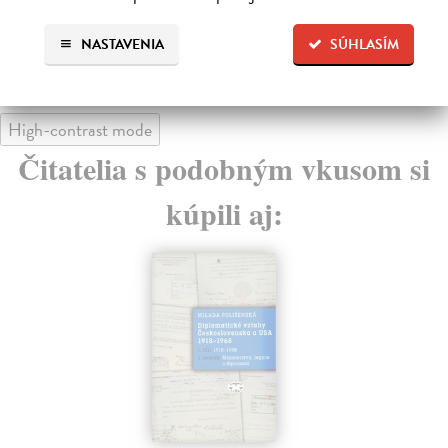
NASTAVENIA
SÚHLASÍM
High-contrast mode
Čitatelia s podobným vkusom si
kúpili aj: