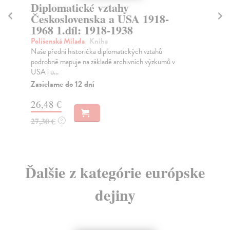
Proměny marxisticko-
1918-
křesťanského dialogu v
Československu
Landa Ivan
| Kniha
 vztahů
Předkládaná publikace se zaměřuje na jednu z
h výzkumů v
nejvýraznějších etap dialogu mezi marxisty a křesťany
...
Zasielame do 12 dní
13,19 €
13,60 €
?
Ďalšie z kategórie európske
dejiny