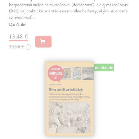
hospodárenia nielen na mikroúrovni (domácnosť), ale aj makroúrovni
(štát). Jej praktická orientácia na morálne hodnoty, akými sú cnosť a
spravodlivosť,…
Do 4 dní
13,48 €
13,90 €
?
na sklade