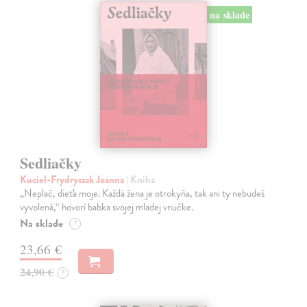
na sklade
Sedliačky
Kuciel-Frydryszak Joanna
| Kniha
„Neplač, dieťa moje. Každá žena je otrokyňa, tak ani ty nebudeš
vyvolená,“ hovorí babka svojej mladej vnučke.
Na sklade
?
23,66 €
24,90 €
?