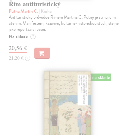
Řím antituristický
Putna Martin C.
| Kniha
Antituristický průvodce Římem Martina C. Putny je strhujícím
čtením. Manifestem, kázáním, kulturně-historickou studií, stejně
jako reportáží či básní.
Na sklade
?
20,56 €
21,20 €
?
na sklade