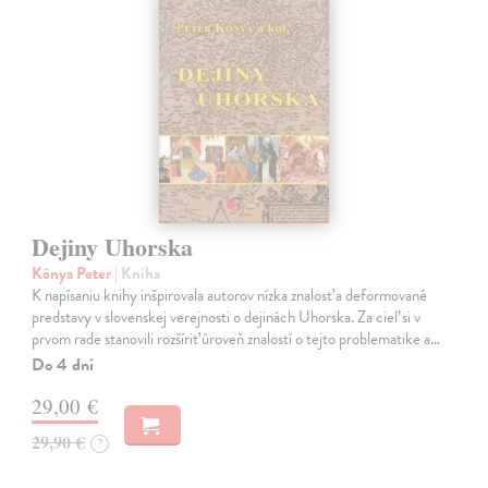
Dejiny Uhorska
Kónya Peter
| Kniha
K napísaniu knihy inšpirovala autorov nízka znalosť a deformované
predstavy v slovenskej verejnosti o dejinách Uhorska. Za cieľ si v
prvom rade stanovili rozšíriť úroveň znalostí o tejto problematike a…
Do 4 dní
29,00 €
29,90 €
?