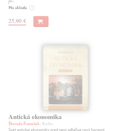
již…
Na sklade
?
25,90 €
Antická ekonomika
Škvrnda František
| Kniha
Svet antickej ekonomiky pred nami odhaľuje nový horizont