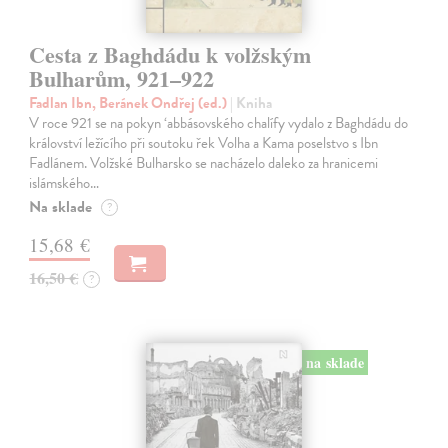
Cesta z Baghdádu k volžským
Bulharům, 921–922
Fadlan Ibn, Beránek Ondřej (ed.)
| Kniha
V roce 921 se na pokyn ‘abbásovského chalífy vydalo z Baghdádu do
království ležícího při soutoku řek Volha a Kama poselstvo s Ibn
Fadlánem. Volžské Bulharsko se nacházelo daleko za hranicemi
islámského…
Na sklade
?
15,68 €
16,50 €
?
na sklade