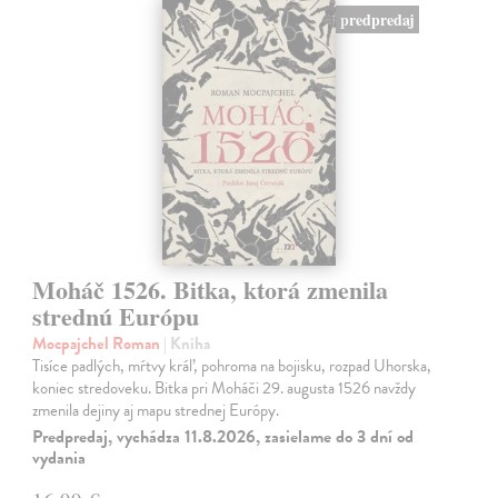
predpredaj
Moháč 1526. Bitka, ktorá zmenila
strednú Európu
Mocpajchel Roman
| Kniha
Tisíce padlých, mŕtvy kráľ, pohroma na bojisku, rozpad Uhorska,
koniec stredoveku. Bitka pri Moháči 29. augusta 1526 navždy
zmenila dejiny aj mapu strednej Európy.
Predpredaj, vychádza 11.8.2026, zasielame do 3 dní od
vydania