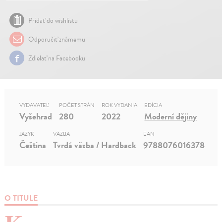
Pridať do wishlistu
Odporučiť známemu
Zdielať na Facebooku
VYDAVATEĽ
POČET STRÁN
ROK VYDANIA
EDÍCIA
Vyšehrad
280
2022
Moderní dějiny
JAZYK
VÄZBA
EAN
Čeština
Tvrdá väzba / Hardback
9788076016378
O TITULE