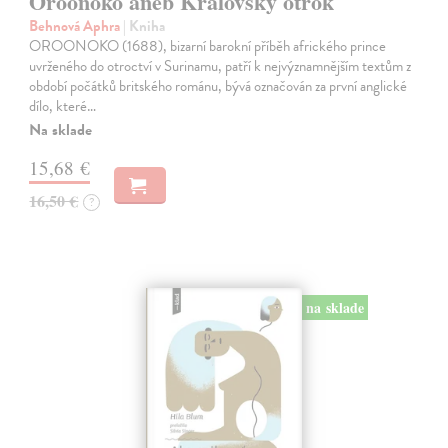
Oroonoko aneb Královský otrok
Behnová Aphra
| Kniha
OROONOKO (1688), bizarní barokní příběh afrického prince
uvrženého do otroctví v Surinamu, patří k nejvýznamnějším textům z
období počátků britského románu, bývá označován za první anglické
dílo, které…
Na sklade
15,68 €
16,50 €
?
na sklade