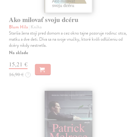
Ako milovať svoju dcéru
Blum Hila
| Kniha
Staršia žena stojí pred domom a cez okno tajne pozoruje rodinu: otca,
matku a dve deti. Díva sa na svoje vnučky, ktoré kvôli odlúčeniu od
dcéry nikdy nestretla.
Na sklade
15,21 €
16,90 €
?