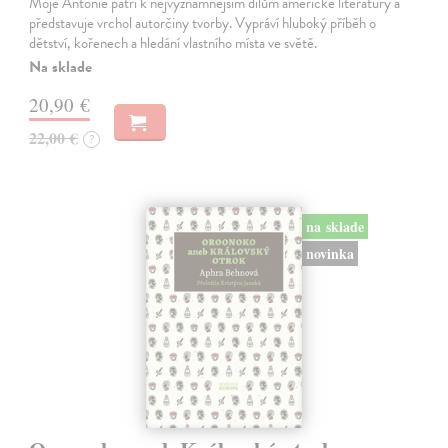
Moje Antonie patří k nejvýznamnějším dílům americké literatury a
představuje vrchol autorčiny tvorby. Vypráví hluboký příběh o
dětství, kořenech a hledání vlastního místa ve světě.
Na sklade
20,90 €
22,00 €
?
na sklade
novinka