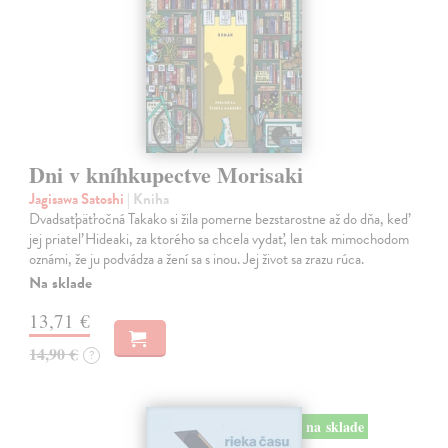
Dni v kníhkupectve Morisaki
Jagisawa Satoshi
| Kniha
Dvadsaťpäťročná Takako si žila pomerne bezstarostne až do dňa, keď
jej priateľ Hideaki, za ktorého sa chcela vydať, len tak mimochodom
oznámi, že ju podvádza a žení sa s inou. Jej život sa zrazu rúca.
Na sklade
13,71 €
14,90 €
?
na sklade