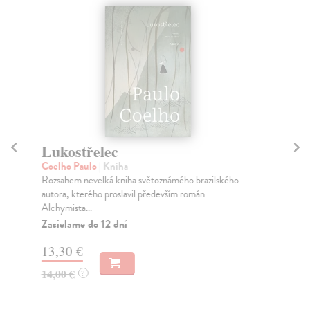
Lukostřelec
M
Coelho Paulo
| Kniha
Jor
Rozsahem nevelká kniha světoznámého brazilského
Ve 
autora, kterého proslavil především román
lid
Alchymista...
Za
Zasielame do 12 dní
20
13,30 €
21
14,00 €
?