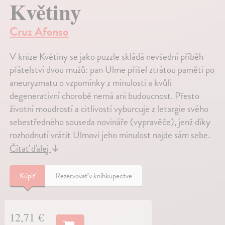
Květiny
Cruz Afonso
V knize Květiny se jako puzzle skládá nevšední příběh
přátelství dvou mužů: pan Ulme přišel ztrátou paměti po
aneuryzmatu o vzpomínky z minulosti a kvůli
degenerativní chorobě nemá ani budoucnost. Přesto
životní moudrostí a citlivostí vyburcuje z letargie svého
sebestředného souseda novináře (vypravěče), jenž díky
rozhodnutí vrátit Ulmovi jeho minulost najde sám sebe.
Čítať ďalej
↓
Kúpiť
Rezervovať v kníhkupectve
12,71 €