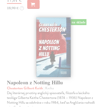
18,90 €
?
na sklade
Napoleon z Notting Hillu
Chesterton Gilbert Keith
| Kniha
Dej literárnej prvotiny anglický spisovateľa, filozofa a laického
teológa Gilberta Keitha Chestertona (1874 – 1936) Napoleon z
Notting Hillu sa odohráva v roku 1984, keď sa Angličania rozhodli