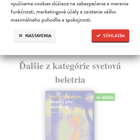
využívame cookies slúžiace na zabezpečenie a meranie
Ča
12,92 €
funkčnosti, marketingové účely a zaistenie vášho
do 
maximálneho pohodlia a spokojnosti.
13,60 €
?
9,
10
NASTAVENIA
SÚHLASÍM
Ďalšie z kategórie svetová
beletria
na sklade