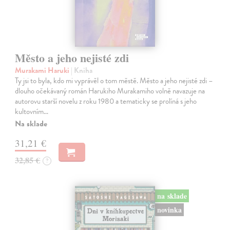
Město a jeho nejisté zdi
Murakami Haruki
| Kniha
Ty jsi to byla, kdo mi vyprávěl o tom městě. Město a jeho nejisté zdi –
dlouho očekávaný román Harukiho Murakamiho volně navazuje na
autorovu starší novelu z roku 1980 a tematicky se prolíná s jeho
kultovním…
Na sklade
31,21 €
32,85 €
?
na sklade
novinka