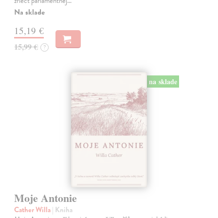
zriecť parlamentnej…
Na sklade
15,19 €
15,99 €
?
na sklade
Moje Antonie
Cather Willa
| Kniha