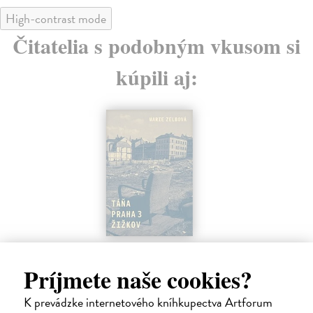
High-contrast mode
Čitatelia s podobným vkusom si
kúpili aj:
Táňa / Praha 3 / Žižkov
Ja
o
Zelbová Marie
| Kniha
Príjmete naše cookies?
Nikdy jsme nebyli úplně standardní žižkovská rodina.
Škr
Vítejte v mámině bytě 4. kategorie, který byl v...
Mar
K prevádzke internetového kníhkupectva Artforum
pov
Na sklade
?