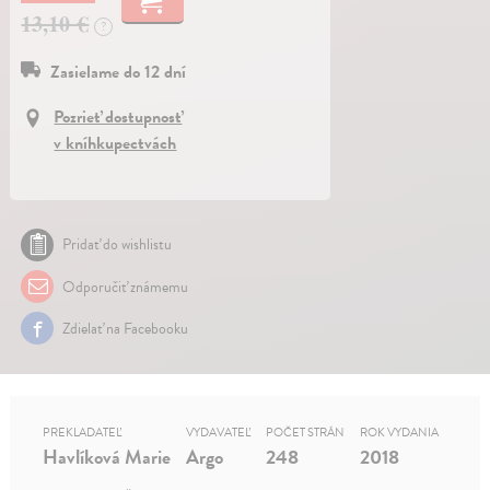
13,10 €
?
Zasielame do 12 dní
Pozrieť dostupnosť
v kníhkupectvách
Pridať do wishlistu
Odporučiť známemu
Zdielať na Facebooku
PREKLADATEĽ
VYDAVATEĽ
POČET STRÁN
ROK VYDANIA
Havlíková Marie
Argo
248
2018