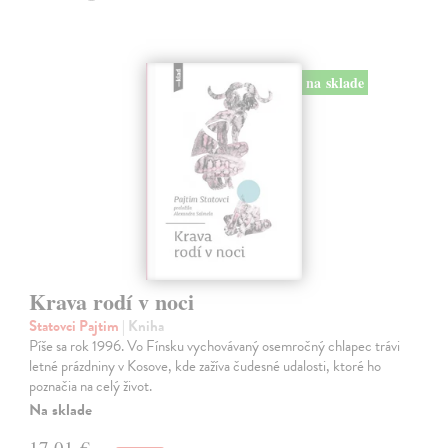
na sklade
Krava rodí v noci
Statovci Pajtim
| Kniha
Píše sa rok 1996. Vo Fínsku vychovávaný osemročný chlapec trávi
letné prázdniny v Kosove, kde zažíva čudesné udalosti, ktoré ho
poznačia na celý život.
Na sklade
17,01 €