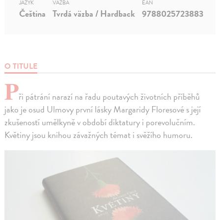
JAZYK
VÄZBA
EAN
Čeština
Tvrdá väzba / Hardback
9788025723883
O TITULE
P
ři pátrání narazí na řadu poutavých životních příběhů
jako je osud Ulmovy první lásky Margaridy Floresové s její
zkušeností umělkyně v období diktatury i porevolučním.
Květiny jsou knihou závažných témat i svěžího humoru.