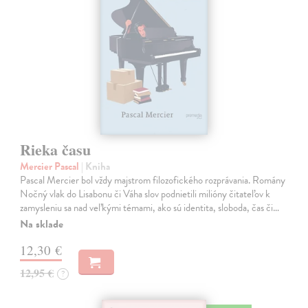
Rieka času
Mercier Pascal
| Kniha
Pascal Mercier bol vždy majstrom filozofického rozprávania. Romány
Nočný vlak do Lisabonu či Váha slov podnietili milióny čitateľov k
zamysleniu sa nad veľkými témami, ako sú identita, sloboda, čas či…
Na sklade
12,30 €
12,95 €
?