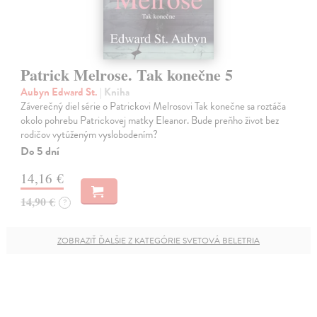
Patrick Melrose. Tak konečne 5
Aubyn Edward St.
| Kniha
Záverečný diel série o Patrickovi Melrosovi Tak konečne sa roztáča
okolo pohrebu Patrickovej matky Eleanor. Bude preňho život bez
rodičov vytúženým vyslobodením?
Do 5 dní
14,16 €
14,90 €
?
ZOBRAZIŤ ĎALŠIE Z KATEGÓRIE SVETOVÁ BELETRIA