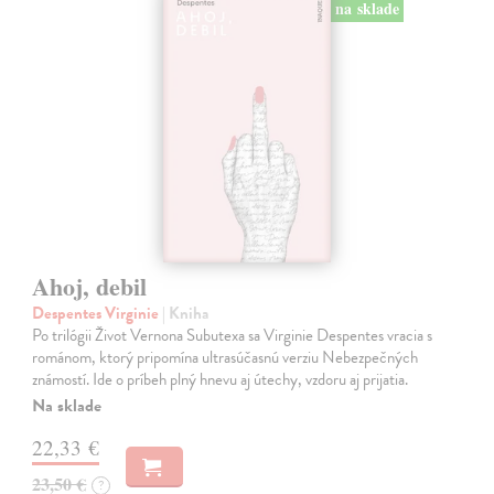
na sklade
Ahoj, debil
Despentes Virginie
| Kniha
Po trilógii Život Vernona Subutexa sa Virginie Despentes vracia s
románom, ktorý pripomína ultrasúčasnú verziu Nebezpečných
známostí. Ide o príbeh plný hnevu aj útechy, vzdoru aj prijatia.
Na sklade
22,33 €
23,50 €
?