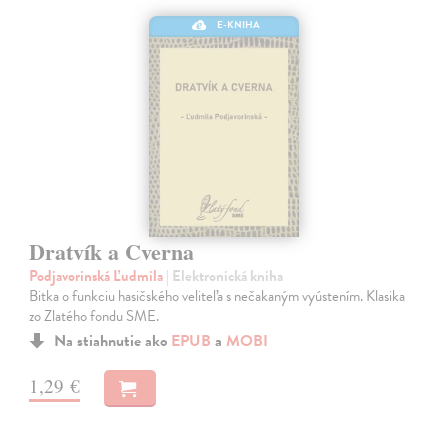
E-KNIHA
Dratvík a Cverna
Podjavorinská Ľudmila
| Elektronická kniha
Bitka o funkciu hasičského veliteľa s nečakaným vyústením. Klasika
zo Zlatého fondu SME.
Na stiahnutie ako
EPUB
a
MOBI
1,29 €