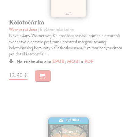
Kolotočárka
Wernerová Jana
| Elektronická kniha
Novela Jany Wernerovej Kolotočárka prináša intímne a otvorené
svedectvo o detstve prežitom uprostred marginalizovanej
kolotočiarskej komunity v Československu. S mimoriadnym citom
pre detail i atmosféru…
Na stiahnutie ako
EPUB
,
MOBI
a
PDF
12,90 €
E-KNIHA