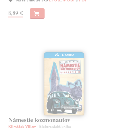
Na stiahnutie ako
EPUB
,
MOBI
a
PDF
8,89 €
E-KNIHA
Námestie kozmonautov
Klimáček Viliam
| Elektronická kniha