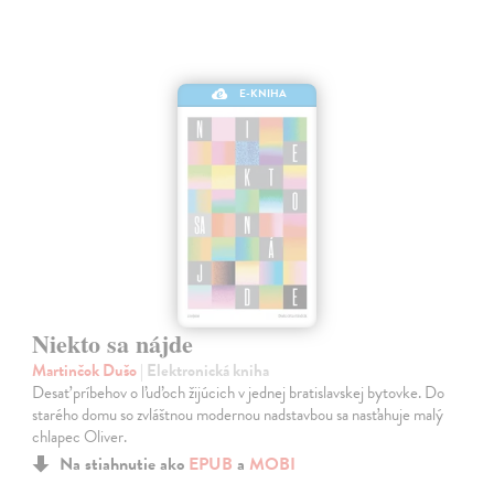
E-KNIHA
Niekto sa nájde
Martinčok Dušo
| Elektronická kniha
Desať príbehov o ľuďoch žijúcich v jednej bratislavskej bytovke. Do
starého domu so zvláštnou modernou nadstavbou sa nasťahuje malý
chlapec Oliver.
Na stiahnutie ako
EPUB
a
MOBI