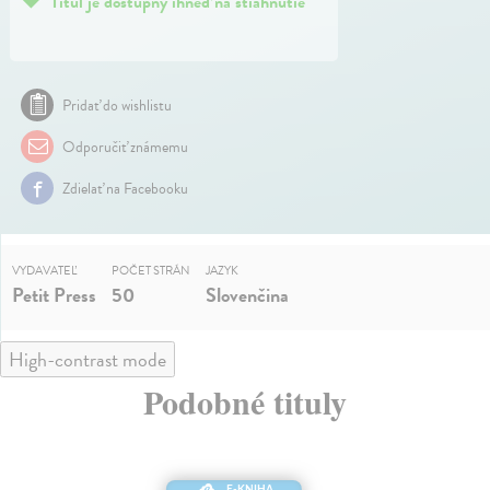
Titul je dostupný ihneď na stiahnutie
Pridať do wishlistu
Odporučiť známemu
Zdielať na Facebooku
VYDAVATEĽ
POČET STRÁN
JAZYK
Petit Press
50
Slovenčina
High-contrast mode
Podobné tituly
E-KNIHA