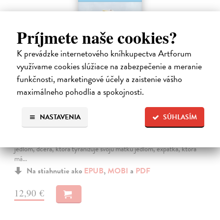
Príjmete naše cookies?
K prevádzke internetového kníhkupectva Artforum
využívame cookies slúžiace na zabezpečenie a meranie
funkčnosti, marketingové účely a zaistenie vášho
maximálneho pohodlia a spokojnosti.
Iné myšlienky
NASTAVENIA
SÚHLASÍM
Dobrakovová Ivana
| Elektronická kniha
Mladé dievča, ktoré zažíva svoj prvý vzťah a má nástojčivý pocit, že
takto by to vyzerať nemalo, matka, ktorá tyranizuje svoju dcéru
jedlom, dcéra, ktorá tyranizuje svoju matku jedlom, expatka, ktorá
má…
Na stiahnutie ako
EPUB
,
MOBI
a
PDF
12,90 €