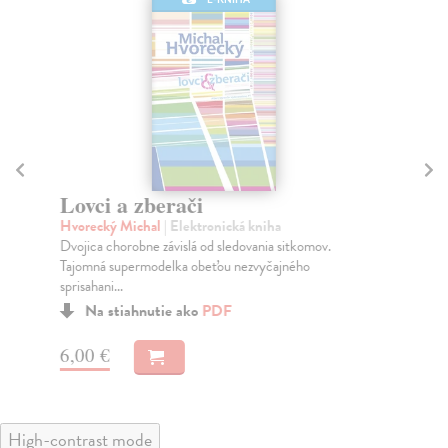
Lovci a zberači
N
Hvorecký Michal
| Elektronická kniha
Hv
Dvojica chorobne závislá od sledovania sitkomov.
Prí
Tajomná supermodelka obeťou nezvyčajného
hrd
sprisahani...
Na stiahnutie ako
PDF
6,
6,00 €
High-contrast mode