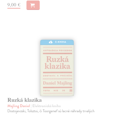
9,00 €
E-KNIHA
Ruzká klazika
Majling Daniel
| Elektronická kniha
Dostojevzski, Tolsztoi, či Toorgenef sú lacné náhrady trvalých