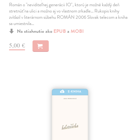
Román o "neviditeľnej generácii IO", ktorú je možné každý deň
stretnúť na ulici a možno aj vo vlastnom zrkadle... Rukopis knihy
zvíťazil v literárnom súbehu ROMÁN 2006 Slovak telecom a kniha
sa umiestnila…
Na stiahnutie ako
EPUB
a
MOBI
5,00 €
E-KNIHA