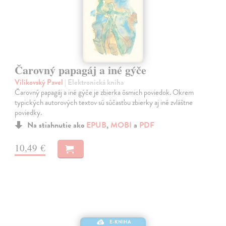
Čarovný papagáj a iné gýče
Vilikovský Pavel
| Elektronická kniha
Čarovný papagáj a iné gýče je zbierka ôsmich poviedok. Okrem
typických autorových textov sú súčasťou zbierky aj iné zvláštne
poviedky.
Na stiahnutie ako
EPUB
,
MOBI
a
PDF
10,49 €
E-KNIHA