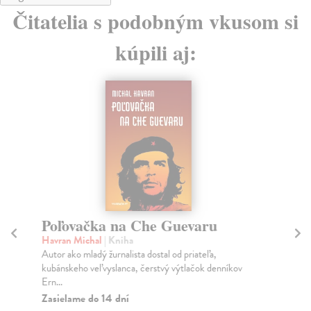
Čitatelia s podobným vkusom si
kúpili aj:
Poľovačka na Che Guevaru
Be
Havran Michal
| Kniha
Iv
Autor ako mladý žurnalista dostal od priateľa,
Rep
kubánskeho veľvyslanca, čerstvý výtlačok denníkov
fan
Ern...
Do
Zasielame do 14 dní