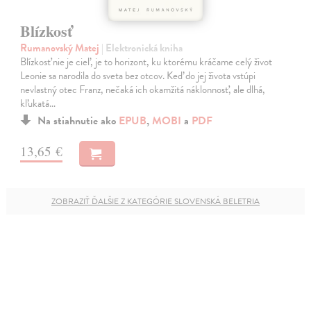
Blízkosť
Rumanovský Matej
| Elektronická kniha
Blízkosť nie je cieľ, je to horizont, ku ktorému kráčame celý život
Leonie sa narodila do sveta bez otcov. Keď do jej života vstúpi
nevlastný otec Franz, nečaká ich okamžitá náklonnosť, ale dlhá,
kľukatá…
Na stiahnutie ako
EPUB
,
MOBI
a
PDF
13,65 €
ZOBRAZIŤ ĎALŠIE Z KATEGÓRIE SLOVENSKÁ BELETRIA