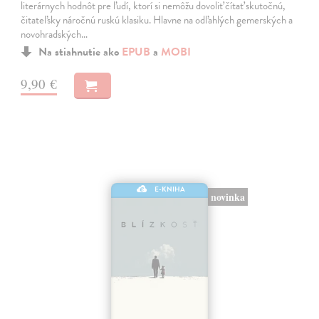
literárnych hodnôt pre ľudí, ktorí si nemôžu dovoliť čítať skutočnú,
čitateľsky náročnú ruskú klasiku. Hlavne na odľahlých gemerských a
novohradských…
Na stiahnutie ako
EPUB
a
MOBI
9,90 €
E-KNIHA
novinka