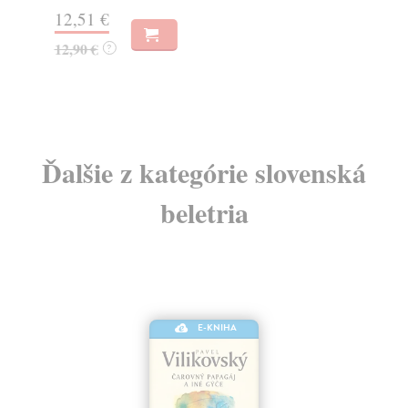
28
12,51 €
29
12,90 €
?
Ďalšie z kategórie slovenská
beletria
E-KNIHA