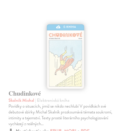
E-KNIHA
Chudinkové
Skalník Michal
| Elektronická kniha
Povídky o situacích, jimiž se nikdo nechlubí V povídkách své
debutové sbírky Michal Skalník prozkoumává témata soukromí,
intimity a tajemství. Texty prosté literárního psychologizování
vycházejí z reálných…