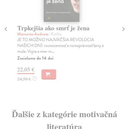
Trpkejšia ako smrť je žena
P
Marneros Andreas
| Kniha
Bor
JE TO MOŽNO NAJVÄČŠIA REVOLÚCIA
Tát
NAŠICH DNÍ: rovnocennosť a rovnoprávnosť ženy a
Bor
muža. Vojna a mier m...
Na
Zasielame do 14 dní
18
22,05 €
19
24,50 €
?
Ďalšie z kategórie motivačná
literatúra