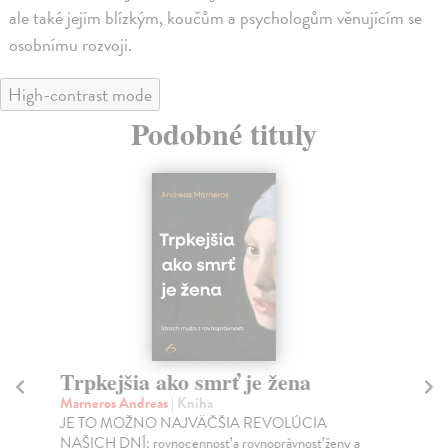
ale také jejím blízkým, koučům a psychologům věnujícím se
osobnímu rozvoji.
High-contrast mode
Podobné tituly
Trpkejšia ako smrť je žena
P
Marneros Andreas
| Kniha
Bor
JE TO MOŽNO NAJVÄČŠIA REVOLÚCIA
Tát
NAŠICH DNÍ: rovnocennosť a rovnoprávnosť ženy a
Bor