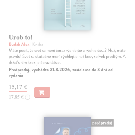
Urob to!
Budak Alex
| Kniha
Máte pocit, že svet sa mení čoraz rýchlejšie a rýchlejšie…? Nuž, máte
pravdu! Svet sa skutočne mení rýchlejšie než kedykoľvek predtým. A
držať s ním krok je čoraz ťažšie.
Predpredaj, vychádza 31.8.2026, zasielame do 3 dní od
vydania
15,17 €
17,85 €
?
predpredaj