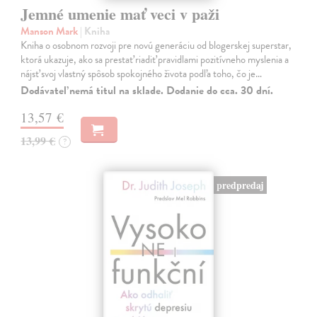
Jemné umenie mať veci v paži
Manson Mark
| Kniha
Kniha o osobnom rozvoji pre novú generáciu od blogerskej superstar,
ktorá ukazuje, ako sa prestať riadiť pravidlami pozitívneho myslenia a
nájsť svoj vlastný spôsob spokojného života podľa toho, čo je…
Dodávateľ nemá titul na sklade. Dodanie do cca. 30 dní.
13,57 €
13,99 €
?
predpredaj