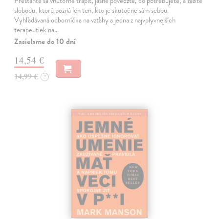
Prestaňte sa vnútorne trápiť, jasne povedzte, čo potrebujete, a zažite
slobodu, ktorú pozná len ten, kto je skutočne sám sebou.
Vyhľadávaná odborníčka na vzťahy a jedna z najvplyvnejších
terapeutiek na…
Zasielame do 10 dní
14,54 €
14,99 €
?