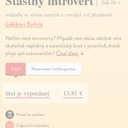
Šťastný introvert
Jak žít v
souladu se sebou samým a rozvíjet své přednosti
Löhken Sylvia
Patříte mezi introverty? Připadá vám občas obtížné vést
skutečně naplněný a autentický život v prostředí, které
přeje spíš extrovertům?
Čítať ďalej
↓
Kúpiť
Rezervovať v kníhkupectve
titul je vypredaný
13,81 €
Pridať do wishlistu
Odporučiť známemu