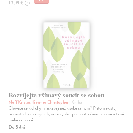
13,99 €
?
Rozvíjejte všímavý soucit se sebou
Neff Kristin, Germer Christopher
| Kniha
Chováte se k druhým laskavěji než k sobě samým? Přitom existují
tisíce studií dokazujících, že se vyplácí podpořit v časech nouze a tísně
i sebe samotné.
Do 5 dní