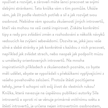
využívat a rozvíjet, a zároveň máte šanci pracovat se svými
slabými stránkami. Tato knížka vám s tím pomůže. Ukáže
vám, jak žít podle vlastních potřeb a sil a jak rozvíjet svou
osobnost. Nabídne vám spoustu zkušeností jiných introvertů,
kteří vás mohou na vaší cestě inspirovat. Získáte konkrétní
tipy a rady pro zvládání změn a rozhodování a několik návyků
vedoucích ke zvýšení sebevědomí. Dozvíte se, jaké jsou vaše
silné a slabé stránky a jak konkrétně s každou z nich pracovat,
například jak zvládat strach, nebo naopak jak podpořit múzu
u umělecky orientovaných introvertů. Na mnoha
inspirativních příkladech a zkušenostech poznáte, co byste
měli udělat, abyste se vypořádali s překážkami vyplývajícími z
vašeho povahového založení. Protože štěstí pociťujeme
tehdy, jsme-li schopni vzít svůj život do vlastních rukou!
Knížka, která navazuje na úspěšnou publikaci autorky Síla
introvertů a oproti ní se věnuje primárně vnitřnímu světu a
štěstí introvertů, je určena nejen introvertním osobnostem,