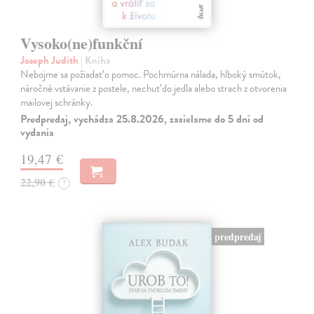
Vysoko(ne)funkční
Joseph Judith
| Kniha
Nebojme sa požiadať o pomoc. Pochmúrna nálada, hlboký smútok,
náročné vstávanie z postele, nechuť do jedla alebo strach z otvorenia
mailovej schránky.
Predpredaj, vychádza 25.8.2026, zasielame do 5 dní od
vydania
19,47 €
22,90 €
?
predpredaj