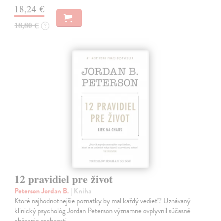
18,24 €
18,80 €
?
12 pravidiel pre život
Peterson Jordan B.
| Kniha
Ktoré najhodnotnejšie poznatky by mal každý vedieť? Uznávaný
klinický psychológ Jordan Peterson významne ovplyvnil súčasné
chápanie osobnosti.