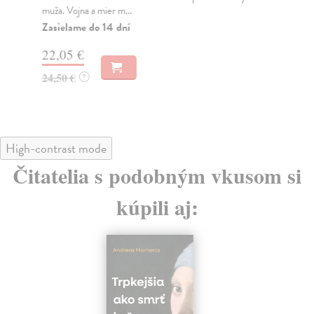
muža. Vojna a mier m...
Na
Zasielame do 14 dní
18
22,05 €
19
24,50 €
?
High-contrast mode
Čitatelia s podobným vkusom si
kúpili aj: