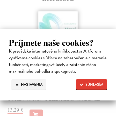
Príjmete naše cookies?
K prevádzke internetového kníhkupectva Artforum
využívame cookies slúžiace na zabezpečenie a meranie
funkčnosti, marketingové účely a zaistenie vášho
maximálneho pohodlia a spokojnosti.
Menej konať, viac byť
Gajdošová Stanislava
| Kniha
NASTAVENIA
SÚHLASÍM
Strávila som roky vo väzení, žila som v zajatí výkonu. Vlastnú hodnotu
som nachádzala v tom, koľko toho zvládnem.
Dodávateľ nemá titul na sklade. Dodanie do cca. 30 dní.
13,29 €