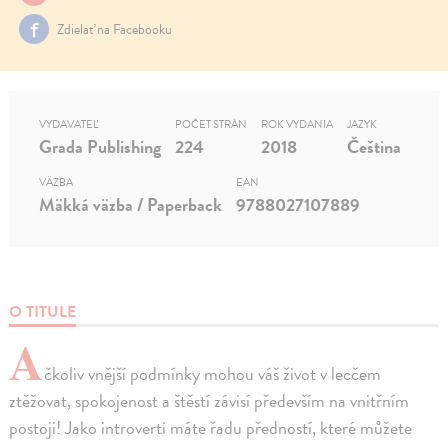
Zdielať na Facebooku
VYDAVATEĽ
POČET STRÁN
ROK VYDANIA
JAZYK
Grada Publishing
224
2018
Čeština
VÄZBA
EAN
Mäkká väzba / Paperback
9788027107889
O TITULE
A
čkoliv vnější podmínky mohou váš život v lecčem
ztěžovat, spokojenost a štěstí závisí především na vnitřním
postoji! Jako introverti máte řadu předností, které můžete