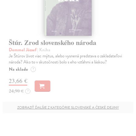
Štúr. Zrod slovenského národa
Demmel József
| Kniha
Je Štúrov život viac mýtus, alebo vysnená predstava o zakladateľovi
národa? Ako to v skutočnosti bolo s eho vzťahmi a láskou?
Na sklade
?
23,66 €
24,90 €
?
ZOBRAZIŤ ĎALŠIE Z KATEGÓRIE SLOVENSKÉ A ČESKÉ DEJINY