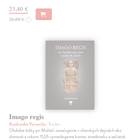
23,40 €
26,00 €
?
Imago regis
Kucharská Veronika
| Kniha
Obdobie bitky pri Moháči označujeme v uhorských dejinách ako
zlomové a rokom 1526 vymedzujeme koniec stredoveku a začiatok