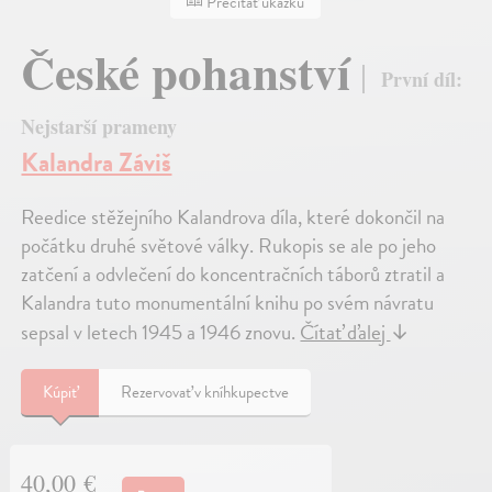
Prečítať ukážku
České pohanství
První díl:
Nejstarší prameny
Kalandra Záviš
Reedice stěžejního Kalandrova díla, které dokončil na
počátku druhé světové války. Rukopis se ale po jeho
zatčení a odvlečení do koncentračních táborů ztratil a
Kalandra tuto monumentální knihu po svém návratu
sepsal v letech 1945 a 1946 znovu.
Čítať ďalej
↓
Kúpiť
Rezervovať v kníhkupectve
40,00 €