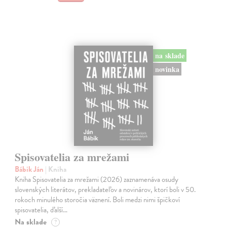
na sklade
novinka
Spisovatelia za mrežami
Bábik Ján
| Kniha
Kniha Spisovatelia za mrežami (2026) zaznamenáva osudy
slovenských literátov, prekladateľov a novinárov, ktorí boli v 50.
rokoch minulého storočia väznení. Boli medzi nimi špičkoví
spisovatelia, ďalší…
Na sklade
?