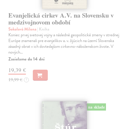
Evanjelická cirkev A.V. na Slovensku v
medzivojnovom období
Sokolová Milena
| Kniha
Koniec prvej svetovej vojny a následné geopolitické zmeny v strednej
Európe znamenali pre evanjelikov a. v. žijúcich na území Slovenska
zásadný obrat v ich dovtedajšom cirkevno-náboženskom živote. V
nových…
Zasielame do 14 dní
19,39 €
19,99 €
?
na sklade