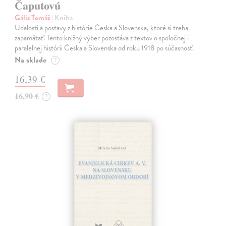
Čaputovú
Gális Tomáš
| Kniha
Udalosti a postavy z histórie Česka a Slovenska, ktoré si treba
zapamätať. Tento knižný výber pozostáva z textov o spoločnej i
paralelnej histórii Česka a Slovenska od roku 1918 po súčasnosť.
Na sklade
?
16,39 €
16,90 €
?