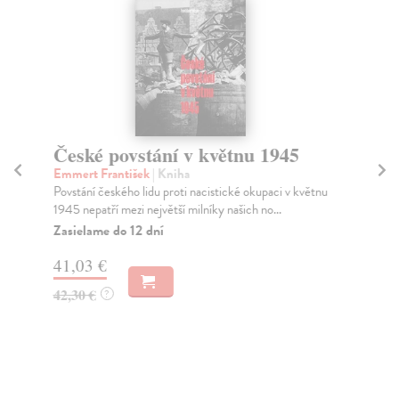
České povstání v květnu 1945
V
X
Emmert František
| Kniha
Povstání českého lidu proti nacistické okupaci v květnu
Ho
1945 nepatří mezi největší milníky našich no...
Dob
lid
Zasielame do 12 dní
Za
41,03 €
40
42,30 €
?
41