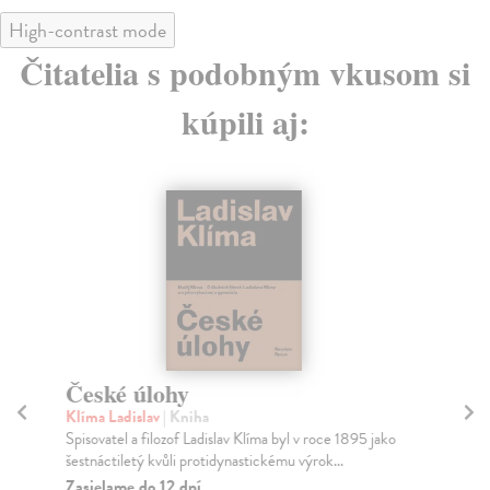
High-contrast mode
Čitatelia s podobným vkusom si
kúpili aj:
České úlohy
Š
Klíma Ladislav
| Kniha
Sa
Spisovatel a filozof Ladislav Klíma byl v roce 1895 jako
Pří
šestnáctiletý kvůli protidynastickému výrok...
Pod
Zasielame do 12 dní
Za