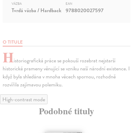
VÄZBA
EAN
Tvrdá väzba / Hardback
9788020027597
O TITULE
H
istoriografická práce se pokouší rozebrat nejstarší
historické prameny věnující se vzniku naší národní existence. I
když byla shledána v mnoha věcech spornou, rozhodně
rozvířila zajímavou polemiku.
High-contrast mode
Podobné tituly