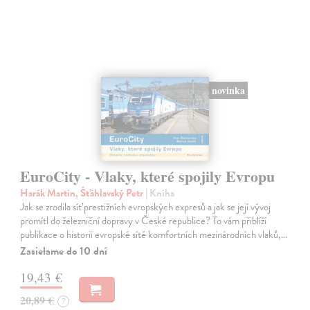
novinka
EuroCity - Vlaky, které spojily Evropu
Harák Martin, Šťáhlavský Petr
| Kniha
Jak se zrodila síť prestižních evropských expresů a jak se její vývoj
promítl do železniční dopravy v České republice? To vám přiblíží
publikace o historii evropské sítě komfortních mezinárodních vlaků,…
Zasielame do 10 dní
19,43 €
20,89 €
?