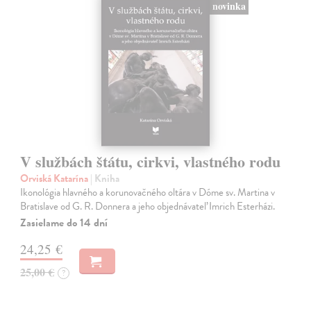
novinka
V službách štátu, cirkvi, vlastného rodu
Orviská Katarína
| Kniha
Ikonológia hlavného a korunovačného oltára v Dóme sv. Martina v
Bratislave od G. R. Donnera a jeho objednávateľ Imrich Esterházi.
Zasielame do 14 dní
24,25 €
25,00 €
?