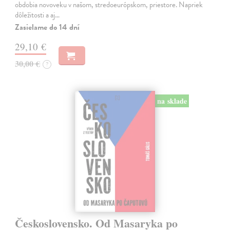
obdobia novoveku v našom, stredoeurópskom, priestore. Napriek
dôležitosti a aj…
Zasielame do 14 dní
29,10 €
30,00 €
?
na sklade
Československo. Od Masaryka po