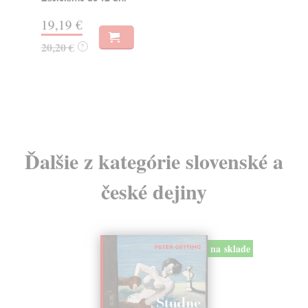
19,19 €
15
20,20 €
16
?
Ďalšie z kategórie slovenské a
české dejiny
na sklade