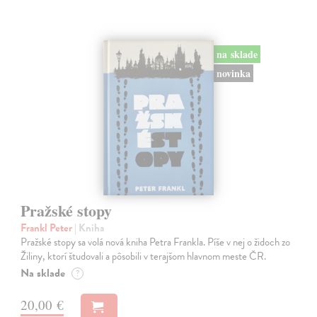
na sklade
novinka
Pražské stopy
Frankl Peter
| Kniha
Pražské stopy sa volá nová kniha Petra Frankla. Píše v nej o židoch zo
Žiliny, ktorí študovali a pôsobili v terajšom hlavnom meste ČR.
Na sklade
?
20,00 €