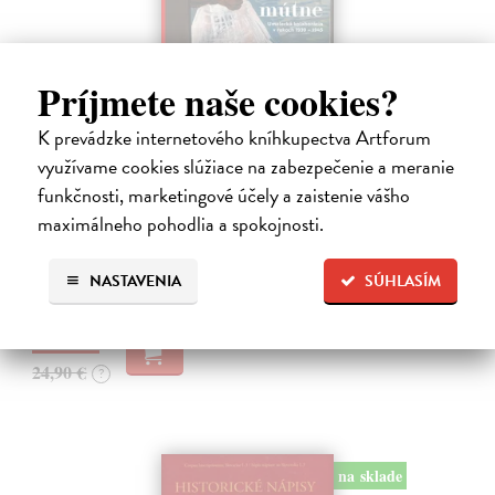
Príjmete naše cookies?
K prevádzke internetového kníhkupectva Artforum
Studne mútne
využívame cookies slúžiace na zabezpečenie a meranie
Getting Peter
| Kniha
funkčnosti, marketingové účely a zaistenie vášho
Sú ikonickými postavami našej kultúry. Postavili im sochy a
maximálneho pohodlia a spokojnosti.
pomenovali po nich ulice, majú svoje nespochybniteľné miesto v
lexikónoch literatúry aj učebniciach, slovenské moderné umenie sa
bez nich nedá…
NASTAVENIA
SÚHLASÍM
Na sklade
?
23,66 €
24,90 €
?
na sklade