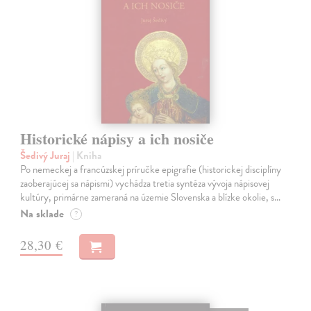
Historické nápisy a ich nosiče
Šedivý Juraj
| Kniha
Po nemeckej a francúzskej príručke epigrafie (historickej disciplíny
zaoberajúcej sa nápismi) vychádza tretia syntéza vývoja nápisovej
kultúry, primárne zameraná na územie Slovenska a blízke okolie, s…
Na sklade
?
28,30 €