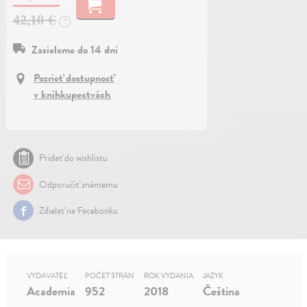
42,10 €
?
Zasielame do 14 dní
Pozrieť dostupnosť
v kníhkupectvách
Pridať do wishlistu
Odporučiť známemu
Zdielať na Facebooku
VYDAVATEĽ
POČET STRÁN
ROK VYDANIA
JAZYK
Academia
952
2018
Čeština