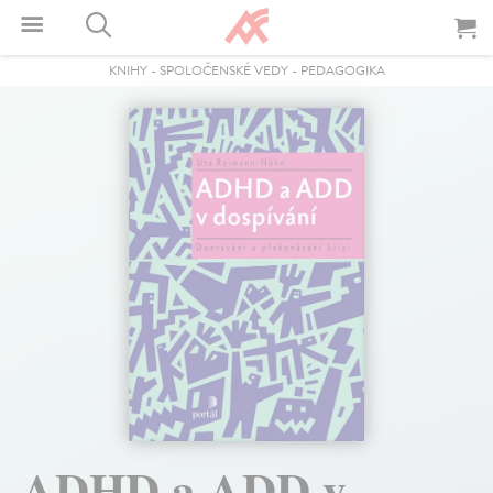
KNIHY
-
SPOLOČENSKÉ VEDY
-
PEDAGOGIKA
ADHD a ADD v