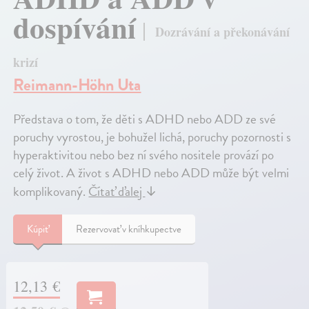
dospívání
Dozrávání a překonávání
krizí
Reimann-Höhn Uta
Představa o tom, že děti s ADHD nebo ADD ze své
poruchy vyrostou, je bohužel lichá, poruchy pozornosti s
hyperaktivitou nebo bez ní svého nositele provází po
celý život. A život s ADHD nebo ADD může být velmi
komplikovaný.
Čítať ďalej
↓
Kúpiť
Rezervovať v kníhkupectve
12,13 €