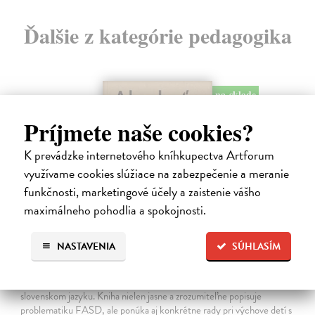
Ďalšie z kategórie pedagogika
na sklade
Príjmete naše cookies?
K prevádzke internetového kníhkupectva Artforum
využívame cookies slúžiace na zabezpečenie a meranie
funkčnosti, marketingové účely a zaistenie vášho
maximálneho pohodlia a spokojnosti.
NASTAVENIA
SÚHLASÍM
Ako byť rodičom dieťaťa s FASD
Brown Julia, Mather Mary
| Kniha
Jedna z mála kníh o poruchách fetálneho alkoholového spektra v
slovenskom jazyku. Kniha nielen jasne a zrozumiteľne popisuje
problematiku FASD, ale ponúka aj konkrétne rady pri výchove detí s