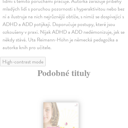
lidmi s těmito poruchami pracuje. Autorka zařazuje příběhy
mladých lidí s poruchou pozornosti s hyperaktivitou nebo bez
ní a ilustruje na nich nejrůznější obtíže, s nimiž se dospívající s
ADHD a ADD potýkají. Doporučuje postupy, které jsou
ozkoušeny v praxi. Nijak ADHD a ADD nedémonizuje, jak se
někdy stává. Uta Reimann-Höhn je německá pedagožka a
autorka knih pro učitele.
High-contrast mode
Podobné tituly