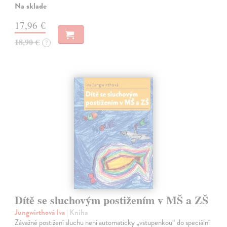
Na sklade
17,96 €
18,90 €
?
Dítě se sluchovým postižením v MŠ a ZŠ
Jungwirthová Iva
| Kniha
Závažné postižení sluchu není automaticky „vstupenkou“ do speciální