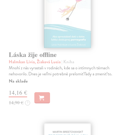
Láska žije offline
Halmkan Lívia, Žiaková Lucia
| Kniha
Mnohí z nás vyrastali v rodinách, kde sa o intímnych témach
nehovorilo. Dnes je veľmi potrebné prelomiť ľady a zmeniť to.
Na sklade
14,16 €
14,90 €
?