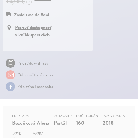
12,50 €
?
Zasielame do 5dní
Pozrieť dostupnosť
v kníhkupectvách
Pridať do wishlistu
Odporučiť známemu
Zdielať na Facebooku
PREKLADATEĽ
VYDAVATEĽ
POČET STRÁN
ROK VYDANIA
Bezděková Alena
Portál
160
2018
JAZYK
VÄZBA