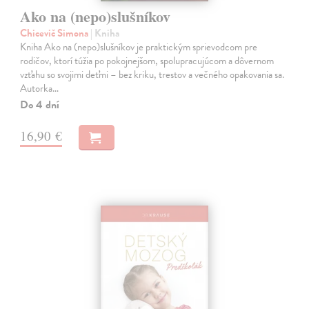
Ako na (nepo)slušníkov
Chicevič Simona
| Kniha
Kniha Ako na (nepo)slušníkov je praktickým sprievodcom pre
rodičov, ktorí túžia po pokojnejšom, spolupracujúcom a dôvernom
vzťahu so svojimi deťmi – bez kriku, trestov a večného opakovania sa.
Autorka…
Do 4 dní
16,90 €