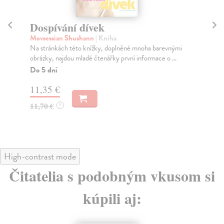
Dospívání dívek
D
Movsessian Shushann
| Kniha
Pr
Na stránkách této knížky, doplněné mnoha barevnými
Kní
obrázky, najdou mladé čtenářky první informace o ...
poz
Do 5 dní
Do
11,35 €
11
11,70 €
11
?
High-contrast mode
Čitatelia s podobným vkusom si
kúpili aj: