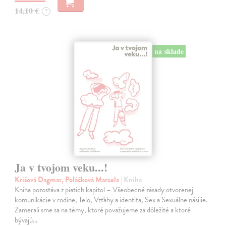
14,10 €
?
na sklade
Ja v tvojom veku...!
Krišová Dagmar, Poláčková Marcela
| Kniha
Kniha pozostáva z piatich kapitol – Všeobecné zásady otvorenej
komunikácie v rodine, Telo, Vzťahy a identita, Sex a Sexuálne násilie.
Zamerali sme sa na témy, ktoré považujeme za dôležité a ktoré
bývajú…