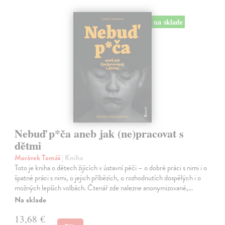
na sklade
Nebuď p*ča aneb jak (ne)pracovat s
dětmi
Morávek Tomáš
| Kniha
Toto je kniha o dětech žijících v ústavní péči – o dobré práci s nimi i o
špatné práci s nimi, o jejich příbězích, o rozhodnutích dospělých i o
možných lepších volbách. Čtenář zde nalezne anonymizované,…
Na sklade
13,68 €