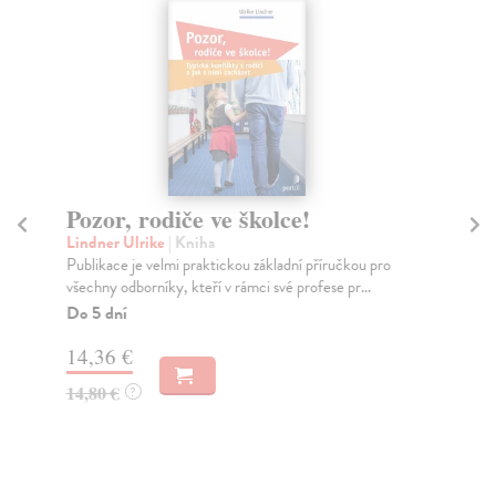
Pozor, rodiče ve školce!
An
m
Lindner Ulrike
| Kniha
Publikace je velmi praktickou základní příručkou pro
Ku
všechny odborníky, kteří v rámci své profese pr...
„Vž
prá
Do 5 dní
Do
14,36 €
9,
14,80 €
?
9,