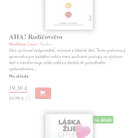
AHA! Rodičovstvo
Markham Laura
| Kniha
Ako vychovať zodpovedné, vnímavé a šťastné deti. Tento prelomový
sprievodca pre každého rodiča mení zaužívané postupy vo výchove
detí a transformuje vzťah rodiča a dieťaťa do pohodlného
spolunažívania.…
Na sklade
19,30 €
19,90 €
?
na sklade