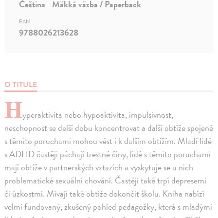
Čeština
Mäkká väzba / Paperback
EAN
9788026213628
O TITULE
H
yperaktivita nebo hypoaktivita, impulsivnost,
neschopnost se delší dobu koncentrovat a další obtíže spojené
s těmito poruchami mohou vést i k dalším obtížím. Mladí lidé
s ADHD častěji páchají trestné činy, lidé s těmito poruchami
mají obtíže v partnerských vztazích a vyskytuje se u nich
problematické sexuální chování. Častěji také trpí depresemi
či úzkostmi. Mívají také obtíže dokončit školu. Kniha nabízí
velmi fundovaný, zkušený pohled pedagožky, která s mladými