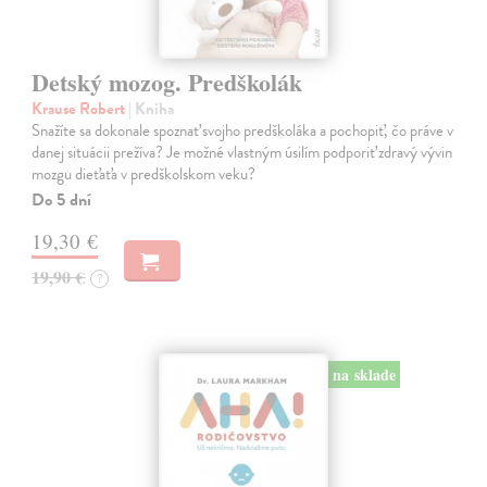
Detský mozog. Predškolák
Krause Robert
| Kniha
Snažíte sa dokonale spoznať svojho predškoláka a pochopiť, čo práve v
danej situácii prežíva? Je možné vlastným úsilím podporiť zdravý vývin
mozgu dieťaťa v predškolskom veku?
Do 5 dní
19,30 €
19,90 €
?
na sklade