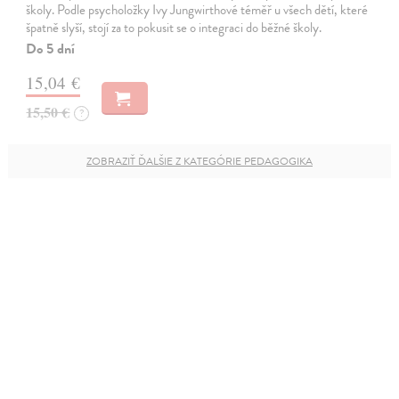
školy. Podle psycholožky Ivy Jungwirthové téměř u všech dětí, které
špatně slyší, stojí za to pokusit se o integraci do běžné školy.
Do 5 dní
15,04 €
15,50 €
?
ZOBRAZIŤ ĎALŠIE Z KATEGÓRIE PEDAGOGIKA