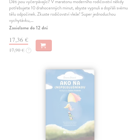
Děti jsou vyčerpávající! V maratonu moderního rodičovství někdy
potřebujete 10 drahocenných minut, abyste vypnuli a dopřáli svému
tělu odpočinek. Zkuste rodičovství vleže! Super jednoduchou
vychytávku,…
Zasielame do 12 dní
17,36 €
17,90 €
?