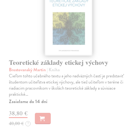
Teoretické základy etickej výchovy
Brestovanský Martin
| Kniha
Cieľom tohto učebného textu a jeho nadväzných častí je predstaviť
študentom učiteľstva etickej výchovy, ale tiež učiteľom v teréne či
riadiacim pracovníkom v školách teoretické základy a súvisiace
praktické…
Zasielame do 14 dní
38,80 €
40,00 €
?