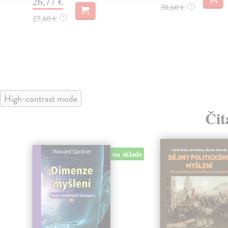
26,77 €
30,60 €
?
27,60 €
?
High-contrast mode
Čit
na sklade