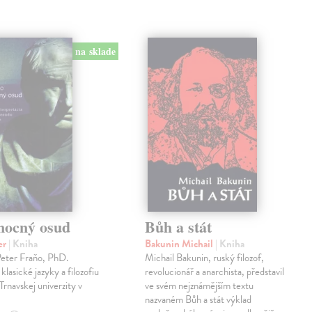
na sklade
mocný osud
Bůh a stát
er
| Kniha
Bakunin Michail
| Kniha
Peter Fraňo, PhD.
Michail Bakunin, ruský filozof,
klasické jazyky a filozofiu
revolucionář a anarchista, představil
Trnavskej univerzity v
ve svém nejznámějším textu
nazvaném Bůh a stát výklad