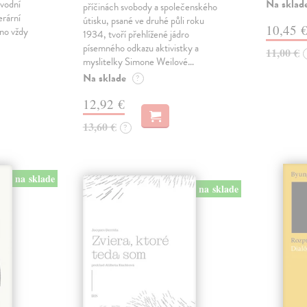
Na sklad
ůvodní
příčinách svobody a společenského
erární
útisku, psané ve druhé půli roku
10,45 
no vždy
1934, tvoří přehlížené jádro
písemného odkazu aktivistky a
11,00 €
myslitelky Simone Weilové…
Na sklade
?
12,92 €
13,60 €
?
na sklade
na sklade