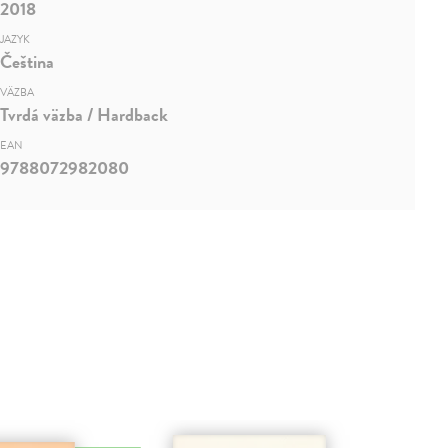
2018
JAZYK
Čeština
VÄZBA
Tvrdá väzba / Hardback
EAN
9788072982080