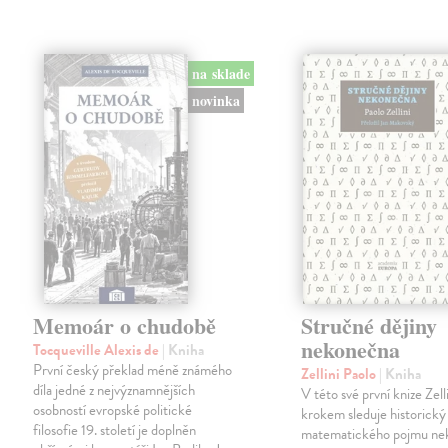
na sklade
novinka
Memoár o chudobě
Stručné dějiny
nekonečna
Tocqueville Alexis de
| Kniha
První český překlad méně známého
Zellini Paolo
| Kniha
díla jedné z nejvýznamnějších
V této své první knize Zell
osobností evropské politické
krokem sleduje historický
filosofie 19. století je doplněn
matematického pojmu ne