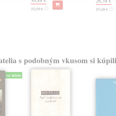
30,88 €
26,38 €
32,50 €
?
27,20 €
?
atelia s podobným vkusom si kúpili
na sklade