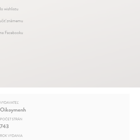
do wishlistu
čiť známemu
 na Facebooku
VYDAVATEĽ
Oikoymenh
POČET STRÁN
743
ROK VYDANIA