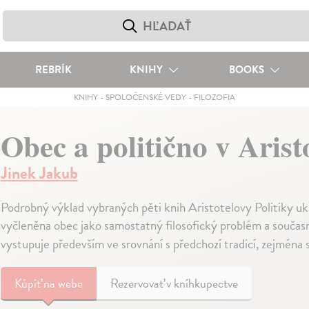
REBRÍK
KNIHY
BOOKS
KNIHY
-
SPOLOČENSKÉ VEDY
-
FILOZOFIA
Obec a politično v Arist
Jinek Jakub
Podrobný výklad vybraných pěti knih Aristotelovy Politiky uka
vyčleněna obec jako samostatný filosofický problém a souča
vystupuje především ve srovnání s předchozí tradicí, zejmén
Kúpiť
na webe
Rezervovať v kníhkupectve