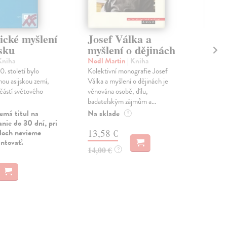
cké myšlení
Josef Válka a
Za
sku
myšlení o dějinách
Pad
Kni
Kniha
Nodl Martin
| Kniha
část
. století bylo
Kolektivní monografie Josef
úze
nou asijskou zemí,
Válka a myšlení o dějinách je
roku
učástí světového
věnována osobě, dílu,
badatelským zájmům a...
Zas
emá titul na
Na sklade
?
11
nie do 30 dní, pri
uloch nevieme
13,58 €
124
antovať.
14,00 €
?