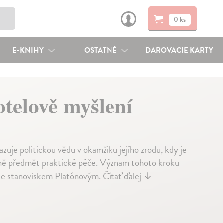
0 ks
E-KNIHY
OSTATNÉ
DAROVACIE KARTY
otelově myšlení
zuje politickou vědu v okamžiku jejího zrodu, kdy je
sně předmět praktické péče. Význam tohoto kroku
a se stanoviskem Platónovým.
Čítať ďalej
↓