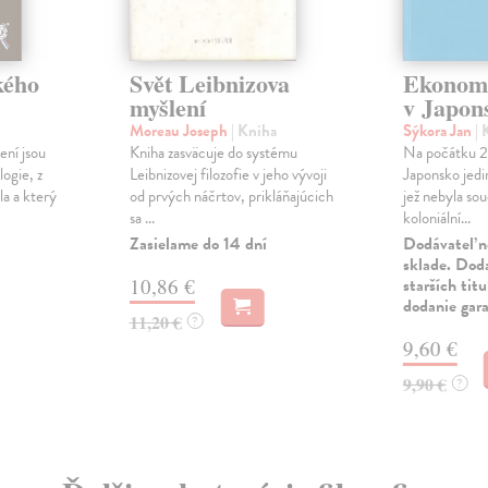
kého
Svět Leibnizova
Ekonomi
myšlení
v Japon
Moreau Joseph
| Kniha
Sýkora Jan
| 
ení jsou
Kniha zasväcuje do systému
Na počátku 20
ogie, z
Leibnizovej filozofie v jeho vývoji
Japonsko jedi
la a který
od prvých náčrtov, prikláňajúcich
jež nebyla so
sa ...
koloniální...
Zasielame do 14 dní
Dodávateľ n
sklade. Doda
10,86 €
starších tit
dodanie gar
11,20 €
?
9,60 €
9,90 €
?