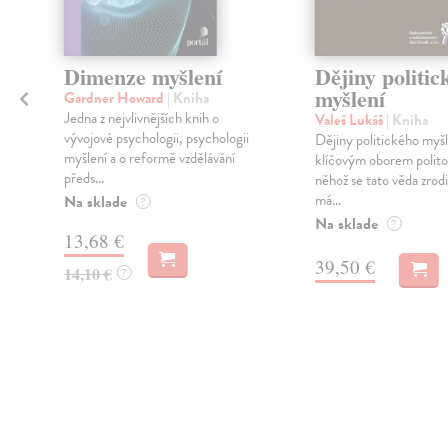
Dimenze myšlení
Dějiny politic
myšlení
Gardner Howard
| Kniha
Jedna z nejvlivnějších knih o
Valeš Lukáš
| Kniha
vývojové psychologii, psychologii
Dějiny politického myšl
myšlení a o reformě vzdělávání
klíčovým oborem politol
předs...
něhož se tato věda zrodi
má...
Na sklade
?
Na sklade
?
13,68 €
39,50 €
14,10 €
?