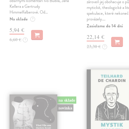
obšírnými komentáři Ivo Budila, Jana
zároveň jej obohacuje o p
Kellera a Gertrudy
mytické, theologické a lit
Himmelfalberové. Od…
spekulace, které nekoneč
Na sklade
provázely.…
?
Zasielame do 14 dní
5,94 €
22,14 €
6,60 €
?
23,30 €
?
na sklade
novinka