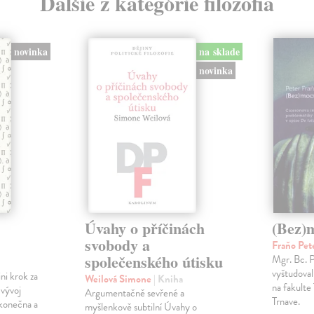
Ďalšie z kategórie filozofia
novinka
na sklade
novinka
Úvahy o příčinách
(Bez)
svobody a
Fraňo Pet
společenského útisku
Mgr. Bc. 
vyštudoval 
ini krok za
Weilová Simone
| Kniha
na fakulte 
 vývoj
Argumentačně sevřené a
Trnave.
konečna a
myšlenkově subtilní Úvahy o