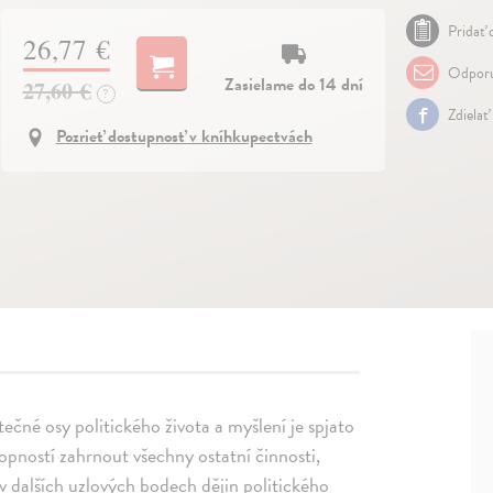
Pridať 
26,77 €
Odporu
Zasielame do 14 dní
27,60 €
?
Zdielať
Pozrieť dostupnosť v kníhkupectvách
tečné osy politického života a myšlení je spjato
opností zahrnout všechny ostatní činnosti,
 v dalších uzlových bodech dějin politického