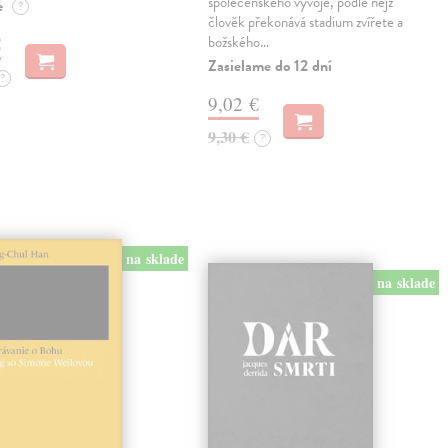
společenského vývoje, podle nějž
e
?
člověk překonává stadium zvířete a
€
božského…
Zasielame do 12 dní
?
9,02 €
9,30 €
?
na sklade
na sklade