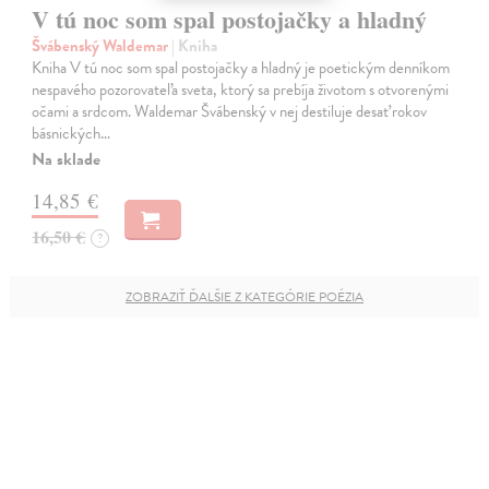
V tú noc som spal postojačky a hladný
Švábenský Waldemar
| Kniha
Kniha V tú noc som spal postojačky a hladný je poetickým denníkom
nespavého pozorovateľa sveta, ktorý sa prebíja životom s otvorenými
očami a srdcom. Waldemar Švábenský v nej destiluje desať rokov
básnických…
Na sklade
14,85 €
16,50 €
?
ZOBRAZIŤ ĎALŠIE Z KATEGÓRIE POÉZIA