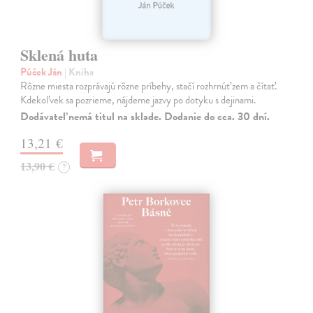
Sklená huta
Púček Ján
| Kniha
Rôzne miesta rozprávajú rôzne príbehy, stačí rozhrnúť zem a čítať.
Kdekoľvek sa pozrieme, nájdeme jazvy po dotyku s dejinami.
Dodávateľ nemá titul na sklade. Dodanie do cca. 30 dní.
13,21 €
13,90 €
?