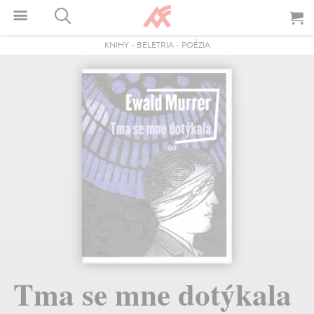
KNIHY
-
BELETRIA
-
POÉZIA
Tma se mne dotýkala