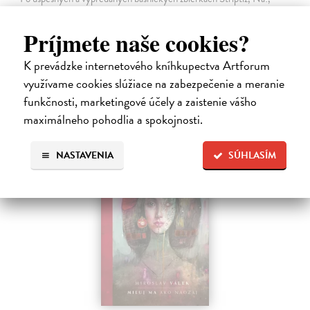
Básničky pre domáce paničky, Večný pocit nedele a Dom, vydáva
slovenská poetka Mirka Ábelová novú básnickú zbierku. Záznam o
Príjmete naše cookies?
vzniku zvláštneho…
Na sklade
K prevádzke internetového kníhkupectva Artforum
14,31 €
využívame cookies slúžiace na zabezpečenie a meranie
funkčnosti, marketingové účely a zaistenie vášho
15,90 €
?
maximálneho pohodlia a spokojnosti.
NASTAVENIA
SÚHLASÍM
na sklade