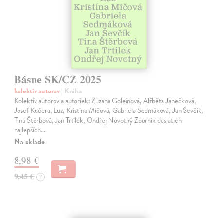
Básne SK/CZ 2025
kolektív autorov
| Kniha
Kolektív autorov a autoriek: Zuzana Goleinová, Alžběta Janečková,
Josef Kučera, Luz, Kristína Mičová, Gabriela Sedmáková, Jan Ševčík,
Tina Štěrbová, Jan Trtílek, Ondřej Novotný Zborník desiatich
najlepších…
Na sklade
8,98 €
9,45 €
?