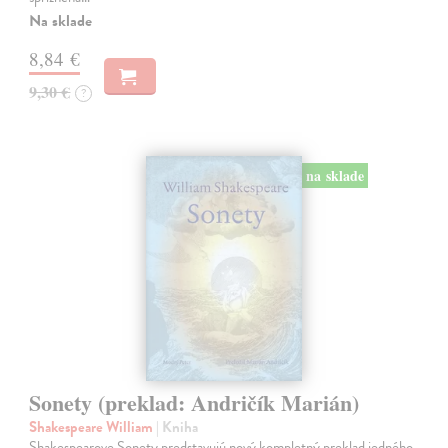
Na sklade
8,84 €
9,30 €
?
na sklade
Sonety (preklad: Andričík Marián)
Shakespeare William
| Kniha
Shakespearove Sonety predstavujú nový kompletný preklad jedného