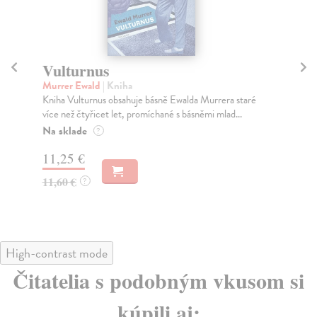
Vulturnus
H
Murrer Ewald
| Kniha
Mu
Kniha Vulturnus obsahuje básně Ewalda Murrera staré
Kdy
více než čtyřicet let, promíchané s básněmi mlad...
poe
Na sklade
Za
?
11,25 €
11
11,60 €
11
?
High-contrast mode
Čitatelia s podobným vkusom si
kúpili aj: