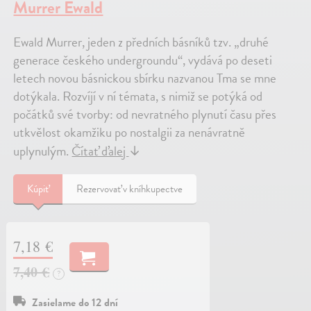
Murrer Ewald
Ewald Murrer, jeden z předních básníků tzv. „druhé
generace českého undergroundu“, vydává po deseti
letech novou básnickou sbírku nazvanou Tma se mne
dotýkala. Rozvíjí v ní témata, s nimiž se potýká od
počátků své tvorby: od nevratného plynutí času přes
utkvělost okamžiku po nostalgii za nenávratně
uplynulým.
Čítať ďalej
↓
Kúpiť
Rezervovať v kníhkupectve
7,18 €
7,40 €
?
Zasielame do 12 dní