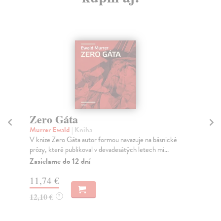
Zero Gáta
T
Murrer Ewald
| Kniha
Sa
V knize Zero Gáta autor formou navazuje na básnické
Tma
prózy, které publikoval v devadesátých letech mi...
dok
Zasielame do 12 dní
Do
11,74 €
4,
12,10 €
4,
?