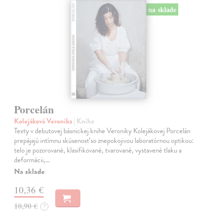
na sklade
Porcelán
Kolejáková Veronika
| Kniha
Texty v debutovej básnickej knihe Veroniky Kolejákovej Porcelán
prepájajú intímnu skúsenosť so znepokojivou laboratórnou optikou:
telo je pozorované, klasifikované, tvarované, vystavené tlaku a
deformácii,…
Na sklade
10,36 €
10,90 €
?