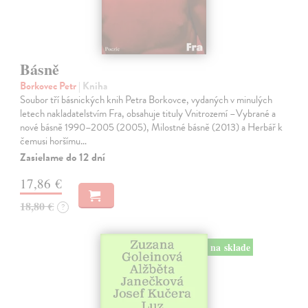
Básně
Borkovec Petr
| Kniha
Soubor tří básnických knih Petra Borkovce, vydaných v minulých
letech nakladatelstvím Fra, obsahuje tituly Vnitrozemí –Vybrané a
nové básně 1990–2005 (2005), Milostné básně (2013) a Herbář k
čemusi horšímu…
Zasielame do 12 dní
17,86 €
18,80 €
?
na sklade