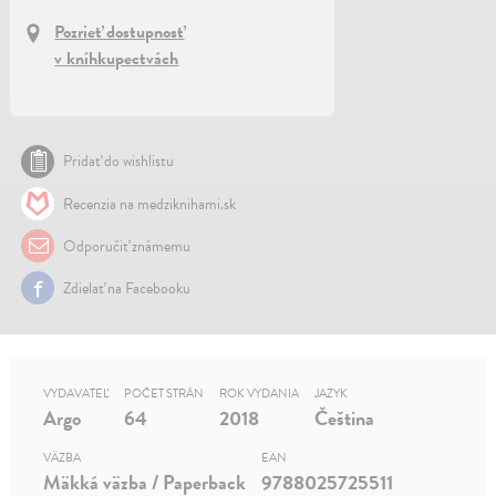
Pozrieť dostupnosť
v kníhkupectvách
Pridať do wishlistu
Recenzia na medziknihami.sk
Odporučiť známemu
Zdielať na Facebooku
VYDAVATEĽ
POČET STRÁN
ROK VYDANIA
JAZYK
Argo
64
2018
Čeština
VÄZBA
EAN
Mäkká väzba / Paperback
9788025725511