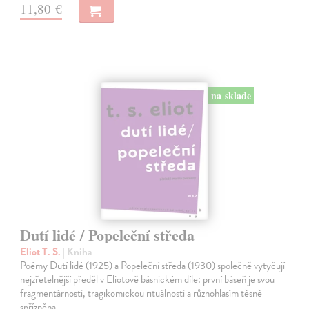
11,80 €
na sklade
Dutí lidé / Popeleční středa
Eliot T. S.
| Kniha
Poémy Dutí lidé (1925) a Popeleční středa (1930) společně vytyčují
nejzřetelnější předěl v Eliotově básnickém díle: první báseň je svou
fragmentárností, tragikomickou rituálností a různohlasím těsně
spřízněna…