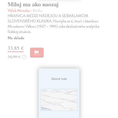
Miluj ma ako naozaj
Válek Miroslav
| Kniha
HRANICA MEDZI NÁDEJOU A SEBAKLAMOM
SLOVENSKÉHO KLASIKA. Nemýlia sa tí, ktorí v básnikovi
Miroslavovi Válkovi (1927 – 1991) vidia deziluzívneho analytika
ľudskej situácie.
Na sklade
33,85 €
34,90 €
?