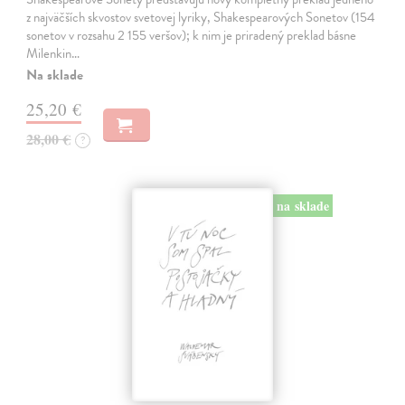
z najväčších skvostov svetovej lyriky, Shakespearových Sonetov (154
sonetov v rozsahu 2 155 veršov); k nim je priradený preklad básne
Milenkin…
Na sklade
25,20 €
28,00 €
?
na sklade