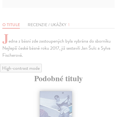
O TITULE
RECENZIE / UKÁŽKY
1
J
edna z básní zde zastoupených byla vybrána do sborníku
Nejlepší české básně roku 2017, již sestavili Jan Šulc a Sylva
Fischerová.
High-contrast mode
Podobné tituly