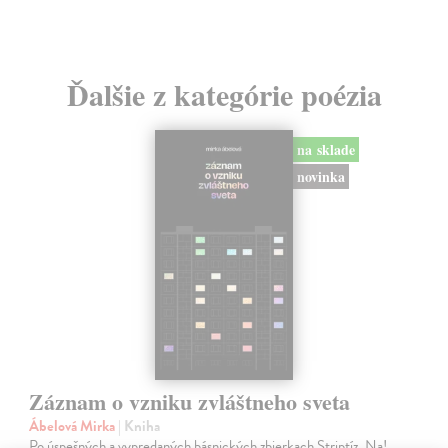
Ďalšie z kategórie poézia
na sklade
novinka
Záznam o vzniku zvláštneho sveta
Ábelová Mirka
| Kniha
Po úspešných a vypredaných básnických zbierkach Striptíz, Na!,