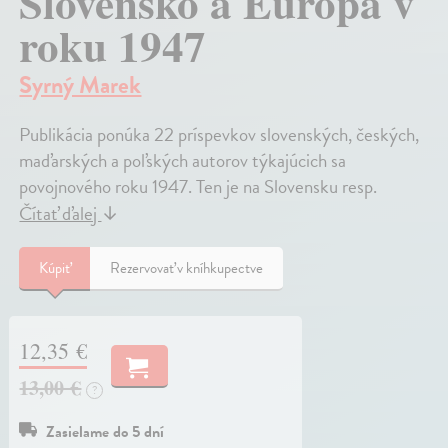
Slovensko a Európa v
roku 1947
Syrný Marek
Publikácia ponúka 22 príspevkov slovenských, českých,
maďarských a poľských autorov týkajúcich sa
povojnového roku 1947. Ten je na Slovensku resp.
Čítať ďalej
↓
Kúpiť
Rezervovať v kníhkupectve
12,35 €
13,00 €
?
Zasielame do 5 dní