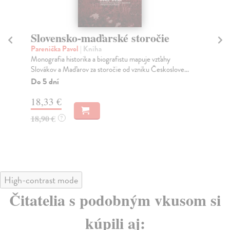
Slovensko-maďarské storočie
Sl
1
Parenička Pavol
| Kniha
Monografia historika a biografistu mapuje vzťahy
Ku
Slovákov a Maďarov za storočie od vzniku Českoslove...
Pub
ťaž
Do 5 dní
Za
18,33 €
11
18,90 €
?
12
High-contrast mode
Čitatelia s podobným vkusom si
kúpili aj: