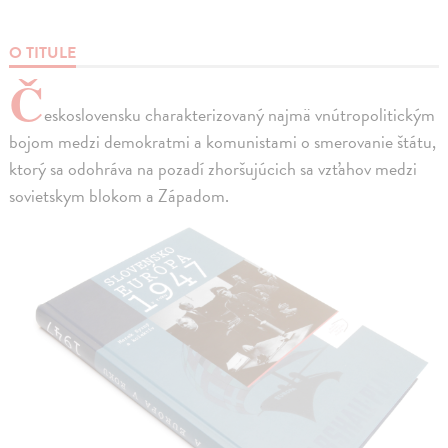
O TITULE
Č
eskoslovensku charakterizovaný najmä vnútropolitickým
bojom medzi demokratmi a komunistami o smerovanie štátu,
ktorý sa odohráva na pozadí zhoršujúcich sa vzťahov medzi
sovietskym blokom a Západom.