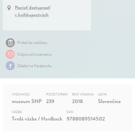
Pozrieť dostupnosť
v kníhkupectvách
Pridať do wishlistu
Odporučiť známemu
Zdielať na Facebooku
VYDAVATEĽ
POČET STRÁN
ROK VYDANIA
JAZYK
muzeum SNP
239
2018
Slovenčina
VÄZBA
EAN
Tvrdá väzba / Hardback
9788089514502