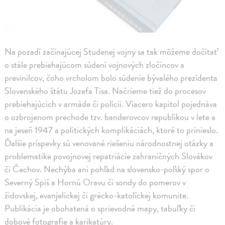
Na pozadí začínajúcej Studenej vojny sa tak môžeme dočítať
o stále prebiehajúcom súdení vojnových zločincov a
previnilcov, čoho vrcholom bolo súdenie bývalého prezidenta
Slovenského štátu Jozefa Tisa. Načrieme tiež do procesov
prebiehajúcich v armáde či polícii. Viacero kapitol pojednáva
o ozbrojenom prechode tzv. banderovcov republikou v lete a
na jeseň 1947 a politických komplikáciách, ktoré to prinieslo.
Ďalšie príspevky sú venované riešeniu národnostnej otázky a
problematike povojnovej repatriácie zahraničných Slovákov
či Čechov. Nechýba ani pohľad na slovensko-poľský spor o
Severný Spiš a Hornú Oravu či sondy do pomerov v
židovskej, evanjelickej či grécko-katolíckej komunite.
Publikácia je obohatená o sprievodné mapy, tabuľky či
dobové fotografie a karikatúry.