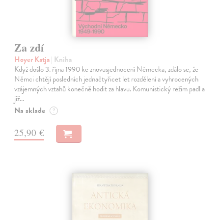
Za zdí
Hoyer Katja
| Kniha
Když došlo 3. října 1990 ke znovusjednocení Německa, zdálo se, že
Němci chtějí posledních jednačtyřicet let rozdělení a vyhrocených
vzájemných vztahů konečně hodit za hlavu. Komunistický režim padl a
již…
Na sklade
?
25,90 €