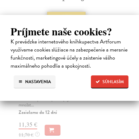
Príjmete naše cookies?
K prevádzke internetového kníhkupectva Artforum
využívame cookies slúžiace na zabezpečenie a meranie
funkčnosti, marketingové účely a zaistenie vášho
maximálneho pohodlia a spokojnosti.
Prezidentské voľby na Slovensku
D
v roku 2014
Kl
NASTAVENIA
SÚHLASÍM
Bol
Rybář Marek
| Kniha
Ber
V poradí štvrté priame prezidentské voľby na
Slovensku priniesli prekvapujúceho víťaza a tiež
Na
množst...
17
Zasielame do 12 dní
17
11,35 €
11,70 €
?