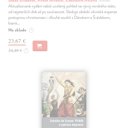
Bakke Elisabeth, Hroch Miroslav, Kadečková Helena
| Kniha
Aktualizované vydání nabízí ucelený pohled na vývoj norského státu
od nejstarších dob až po současnost. Sleduje období vikinské expanze
postupnou christianizaci i dlouhé soužití s Dánskem a Švédskem,
které…
Na sklade
?
23,67 €
24,40 €
?