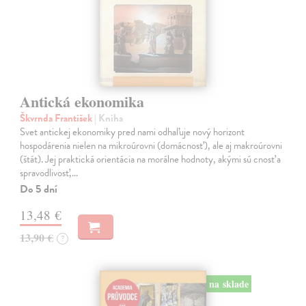
Antická ekonomika
Škvrnda František
| Kniha
Svet antickej ekonomiky pred nami odhaľuje nový horizont
hospodárenia nielen na mikroúrovni (domácnosť), ale aj makroúrovni
(štát). Jej praktická orientácia na morálne hodnoty, akými sú cnosť a
spravodlivosť,…
Do 5 dní
13,48 €
13,90 €
?
na sklade