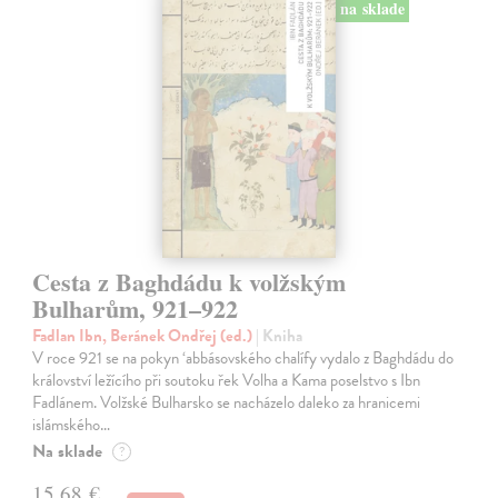
na sklade
Cesta z Baghdádu k volžským
Bulharům, 921–922
Fadlan Ibn, Beránek Ondřej (ed.)
| Kniha
V roce 921 se na pokyn ‘abbásovského chalífy vydalo z Baghdádu do
království ležícího při soutoku řek Volha a Kama poselstvo s Ibn
Fadlánem. Volžské Bulharsko se nacházelo daleko za hranicemi
islámského…
Na sklade
?
15,68 €