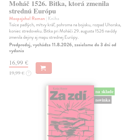
Moháč 1526. Bitka, ktorá zmenila
strednú Európu
Mocpajchel Roman
| Kniha
Tisíce padlých, mŕtvy kráľ, pohroma na bojisku, rozpad Uhorska,
koniec stredoveku. Bitka pri Moháči 29. augusta 1526 navždy
zmenila dejiny aj mapu strednej Európy.
Predpredaj, vychádza 11.8.2026, zasielame do 3 dní od
vydania
16,99 €
19,99 €
?
na sklade
novinka