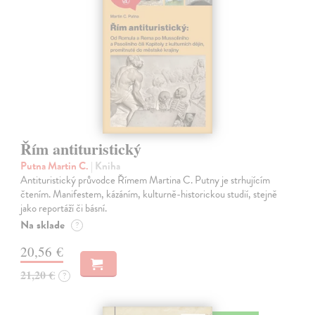
Řím antituristický
Putna Martin C.
| Kniha
Antituristický průvodce Římem Martina C. Putny je strhujícím
čtením. Manifestem, kázáním, kulturně-historickou studií, stejně
jako reportáží či básní.
Na sklade
?
20,56 €
21,20 €
?