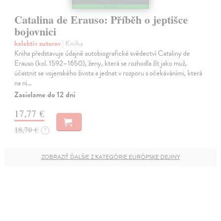
Catalina de Erauso: Příběh o jeptišce
bojovnici
kolektív autorov
| Kniha
Kniha představuje údajně autobiografické svědectví Cataliny de
Erauso (kol. 1592–1650), ženy, která se rozhodla žít jako muž,
účastnit se vojenského života a jednat v rozporu s očekáváními, která
na ni…
Zasielame do 12 dní
17,77 €
18,70 €
?
ZOBRAZIŤ ĎALŠIE Z KATEGÓRIE EURÓPSKE DEJINY