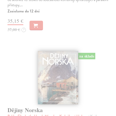
přístupy,…
Zasielame do 12 dní
35,15 €
37,00 €
?
na sklade
Dějiny Norska