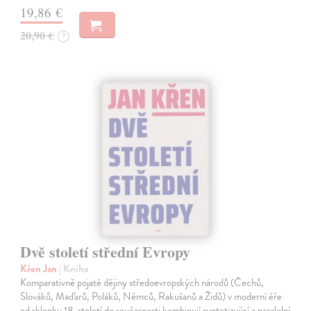
19,86 €
20,90 €
?
Dvě století střední Evropy
Křen Jan
| Kniha
Komparativně pojaté dějiny středoevropských národů (Čechů,
Slováků, Maďarů, Poláků, Němců, Rakušanů a Židů) v moderní éře
od sklonku 18. století do současnosti kombinují syntetizující a paralelní