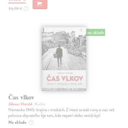
16,50 €
?
na sklade
Čas vlkov
Jähner Harald
| Kniha
Nemecko 1945: krajina v troskách. Z miest sa stali ruiny a viac než
polovica obyvateľov žije tam, kde nepatrí alebo netúži byť.
Na sklade
?