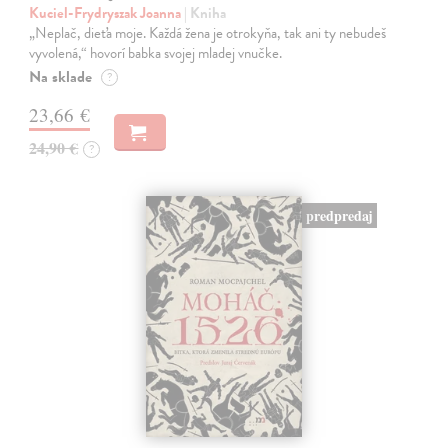
Kuciel-Frydryszak Joanna
| Kniha
„Neplač, dieťa moje. Každá žena je otrokyňa, tak ani ty nebudeš
vyvolená,“ hovorí babka svojej mladej vnučke.
Na sklade
?
23,66 €
24,90 €
?
predpredaj