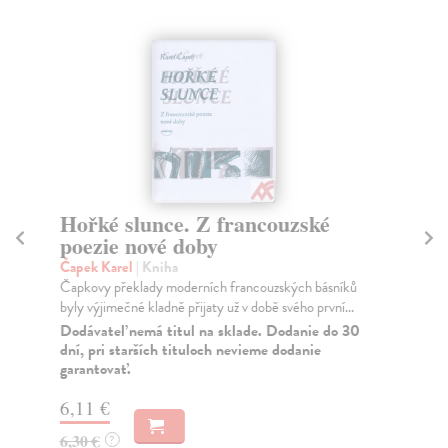
Hořké slunce. Z francouzské
Čt
poezie nové doby
Ča
Ve 
Čapek Karel
| Kniha
ciz
Čapkovy překlady moderních francouzských básníků
byly výjimečné kladně přijaty už v době svého první...
Za
Dodávateľ nemá titul na sklade. Dodanie do 30
13
dní, pri starších tituloch nevieme dodanie
garantovať.
13
6,11 €
6,30 €
?