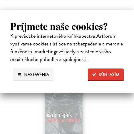
O TITULE
Príjmete naše cookies?
T
K prevádzke internetového kníhkupectva Artforum
voří volnou trilogii, v níž se projevuje jeho humanismus,
využívame cookies slúžiace na zabezpečenie a meranie
pochopení a soucit s obyčejným člověkem.
funkčnosti, marketingové účely a zaistenie vášho
maximálneho pohodlia a spokojnosti.
High-contrast mode
Podobné tituly
NASTAVENIA
SÚHLASÍM