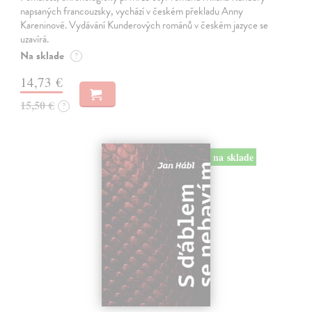
napsaných francouzsky, vychází v českém překladu Anny
Kareninové. Vydávání Kunderových románů v českém jazyce se
uzavírá.
Na sklade
?
14,73 €
15,50 €
?