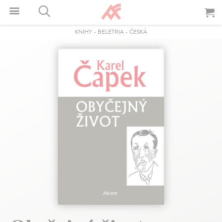
KNIHY
-
BELETRIA
-
ČESKÁ