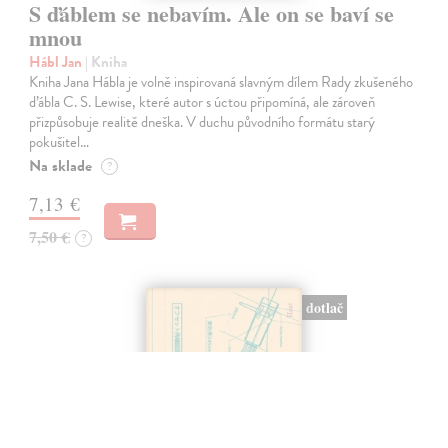
S ďáblem se nebavím. Ale on se baví se
na sklade
mnou
Hábl Jan
| Kniha
Kniha Jana Hábla je volně inspirovaná slavným dílem Rady zkušeného
ďábla C. S. Lewise, které autor s úctou připomíná, ale zároveň
přizpůsobuje realitě dneška. V duchu původního formátu starý
pokušitel…
Na sklade
?
7,13 €
7,50 €
?