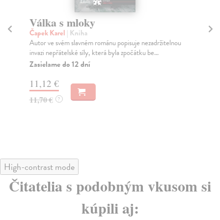
Válka s mloky
V
Čapek Karel
| Kniha
Ča
Autor ve svém slavném románu popisuje nezadržitelnou
Sla
invazi nepřátelské síly, která byla zpočátku be...
int
Zasielame do 12 dní
Za
11,12 €
11
11,70 €
11
?
High-contrast mode
Čitatelia s podobným vkusom si
kúpili aj: