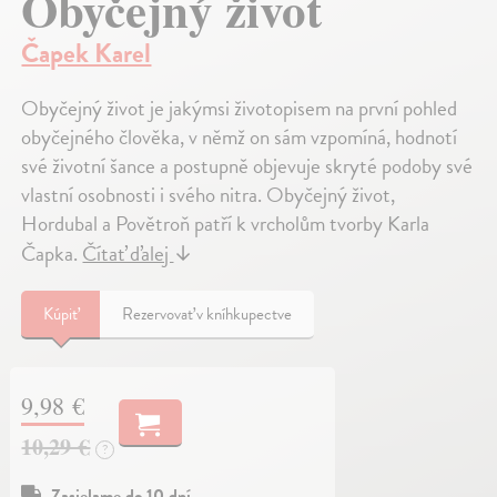
Obyčejný život
Čapek Karel
Obyčejný život je jakýmsi životopisem na první pohled
obyčejného člověka, v němž on sám vzpomíná, hodnotí
své životní šance a postupně objevuje skryté podoby své
vlastní osobnosti i svého nitra. Obyčejný život,
Hordubal a Povětroň patří k vrcholům tvorby Karla
Čapka.
Čítať ďalej
↓
Kúpiť
Rezervovať v kníhkupectve
9,98 €
10,29 €
?
Zasielame do 10 dní