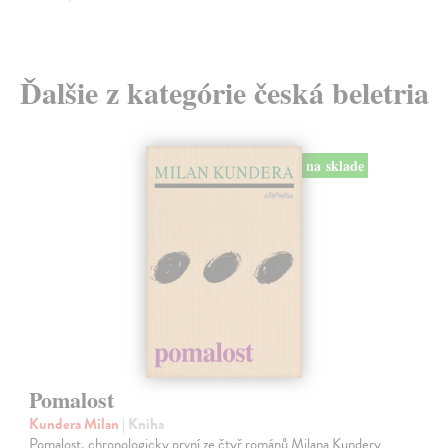
Ďalšie z kategórie česká beletria
Pomalost
na sklade
Kundera Milan
| Kniha
Pomalost, chronologicky první ze čtyř románů Milana Kundery