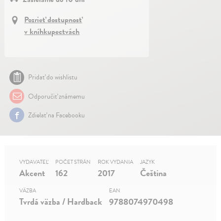
Pozrieť dostupnosť
v kníhkupectvách
Pridať do wishlistu
Odporučiť známemu
Zdielať na Facebooku
VYDAVATEĽ
POČET STRÁN
ROK VYDANIA
JAZYK
Akcent
162
2017
Čeština
VÄZBA
EAN
Tvrdá väzba / Hardback
9788074970498