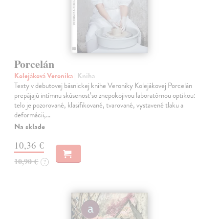
Porcelán
Kolejáková Veronika
| Kniha
Texty v debutovej básnickej knihe Veroniky Kolejákovej Porcelán
prepájajú intímnu skúsenosť so znepokojivou laboratórnou optikou:
telo je pozorované, klasifikované, tvarované, vystavené tlaku a
deformácii,…
Na sklade
10,36 €
10,90 €
?