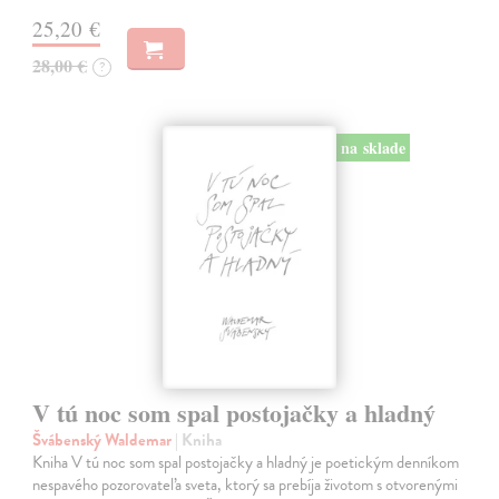
25,20 €
28,00 €
?
na sklade
V tú noc som spal postojačky a hladný
Švábenský Waldemar
| Kniha
Kniha V tú noc som spal postojačky a hladný je poetickým denníkom
nespavého pozorovateľa sveta, ktorý sa prebíja životom s otvorenými