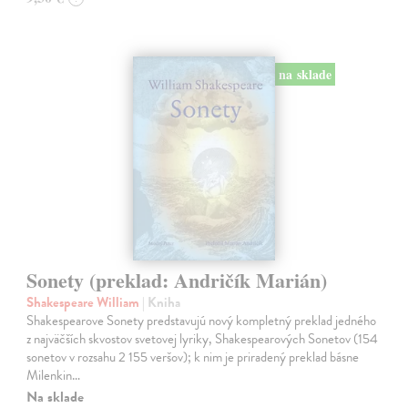
na sklade
Sonety (preklad: Andričík Marián)
Shakespeare William
| Kniha
Shakespearove Sonety predstavujú nový kompletný preklad jedného
z najväčších skvostov svetovej lyriky, Shakespearových Sonetov (154
sonetov v rozsahu 2 155 veršov); k nim je priradený preklad básne
Milenkin…
Na sklade