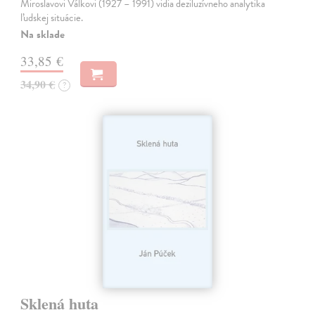
Miroslavovi Válkovi (1927 – 1991) vidia deziluzívneho analytika
ľudskej situácie.
Na sklade
33,85 €
34,90 €
?
Sklená huta