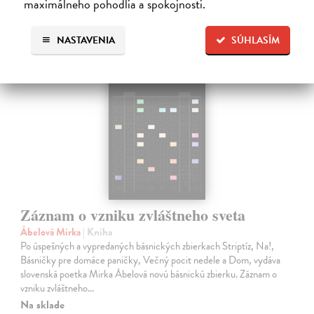
maximálneho pohodlia a spokojnosti.
na sklade
NASTAVENIA
SÚHLASÍM
novinka
Záznam o vzniku zvláštneho sveta
Ábelová Mirka
| Kniha
Po úspešných a vypredaných básnických zbierkach Striptíz, Na!,
Básničky pre domáce paničky, Večný pocit nedele a Dom, vydáva
slovenská poetka Mirka Ábelová novú básnickú zbierku. Záznam o
vzniku zvláštneho…
Na sklade