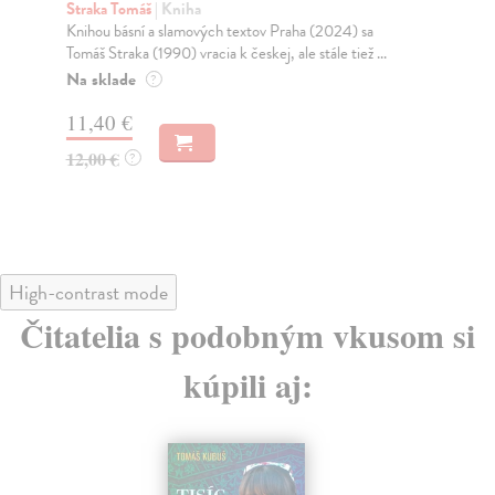
Straka Tomáš
| Kniha
St
Knihou básní a slamových textov Praha (2024) sa
„Kn
Tomáš Straka (1990) vracia k českej, ale stále tiež ...
z t
Na sklade
Na
?
11,40 €
9,
12,00 €
10
?
High-contrast mode
Čitatelia s podobným vkusom si
kúpili aj: