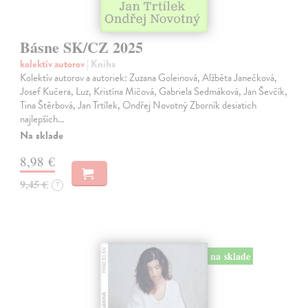
Básne SK/CZ 2025
kolektív autorov
| Kniha
Kolektív autorov a autoriek: Zuzana Goleinová, Alžběta Janečková,
Josef Kučera, Luz, Kristína Mičová, Gabriela Sedmáková, Jan Ševčík,
Tina Štěrbová, Jan Trtílek, Ondřej Novotný Zborník desiatich
najlepších…
Na sklade
8,98 €
9,45 €
?
na sklade