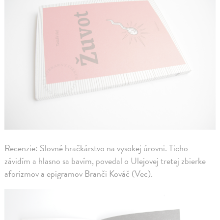
Recenzie: Slovné hračkárstvo na vysokej úrovni. Ticho
závidím a hlasno sa bavím, povedal o Ulejovej tretej zbierke
aforizmov a epigramov Branči Kováč (Vec).