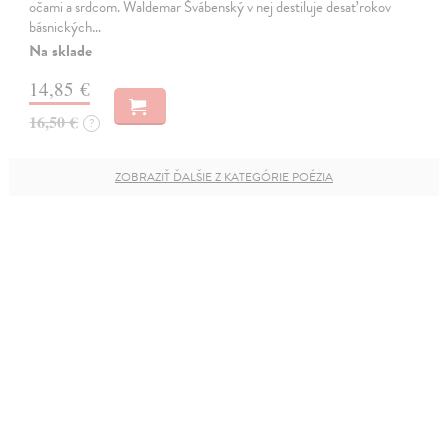
očami a srdcom. Waldemar Švábenský v nej destiluje desať rokov
básnických…
Na sklade
14,85 €
16,50 €
?
ZOBRAZIŤ ĎALŠIE Z KATEGÓRIE POÉZIA