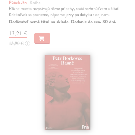
Púček Ján
| Kniha
Rôzne miesta rozprávajú rôzne príbehy, stačí rozhrnúť zem a čítať.
Kdekoľvek sa pozrieme, nájdeme jazvy po dotyku s dejinami.
Dodávateľ nemá titul na sklade. Dodanie do cca. 30 dní.
13,21 €
13,90 €
?