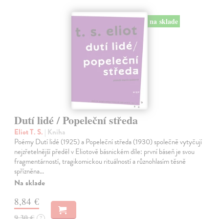
na sklade
Dutí lidé / Popeleční středa
Eliot T. S.
| Kniha
Poémy Dutí lidé (1925) a Popeleční středa (1930) společně vytyčují
nejzřetelnější předěl v Eliotově básnickém díle: první báseň je svou
fragmentárností, tragikomickou rituálností a různohlasím těsně
spřízněna…
Na sklade
8,84 €
9,30 €
?