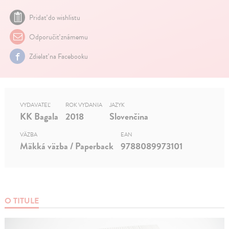
Pridať do wishlistu
Odporučiť známemu
Zdielať na Facebooku
VYDAVATEĽ
ROK VYDANIA
JAZYK
KK Bagala
2018
Slovenčina
VÄZBA
EAN
Mäkká väzba / Paperback
9788089973101
O TITULE