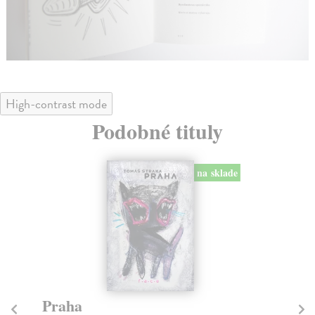
High-contrast mode
Podobné tituly
na sklade
Praha
S