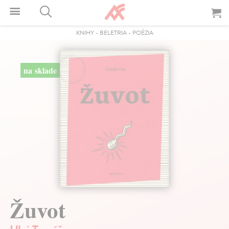
KNIHY
-
BELETRIA
-
POÉZIA
na sklade
Žuvot