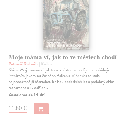
Moje máma ví, jak to ve městech chodí
Petrovič Radmila
| Kniha
Sbírka Moje máma ví, jak to ve městech chodí je mimořádným
literárním jevem současného Balkánu. V Srbsku se stala
nejprodávanější básnickou knihou posledních let a podobný ohlas
zaznamenala i v dalších…
Zasielame do 14 dní
11,80 €