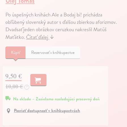
Ulej Tomáš
Po úspešných knihách Ale a Bodaj bi! prichádza
obľúbený slovenský autor s ďalšou zbierkou aforizmov.
Dvadsaťjeden obrázkov ceruzkou nakreslil Matúš
Maťátko.
Čítať ďalej
↓
Kúpiť
Rezervovať v kníhkupectve
9,50 €
10,00 €
?
Na sklade – Zasielame nasledujúci pracovný deň
Pozrieť dostupnosť v kníhkupectvách