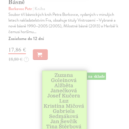
Básně
Borkovec Petr
| Kniha
Soubor tří básnických knih Petra Borkovce, vydaných v minulých
letech nakladatelstvím Fra, obsahuje tituly Vnitrozemí –Vybrané a
nové básně 1990–2005 (2005), Milostné básně (2013) a Herbář k
čemusi horšímu…
Zasielame do 12 dní
17,86 €
18,80 €
?
na sklade