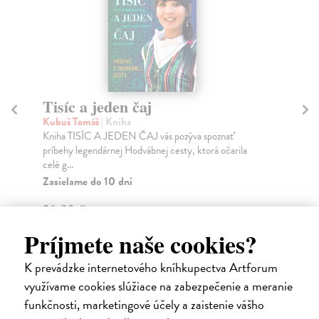
Tisíc a jeden čaj
B
Kubuš Tomáš
| Kniha
Be
Kniha TISÍC A JEDEN ČAJ vás pozýva spoznať
Det
príbehy legendárnej Hodvábnej cesty, ktorá očarila
Šif
celé g...
Na
Zasielame do 10 dní
26
21,33 €
29
21,99 €
?
Príjmete naše cookies?
K prevádzke internetového kníhkupectva Artforum
využívame cookies slúžiace na zabezpečenie a meranie
funkčnosti, marketingové účely a zaistenie vášho
Ďalšie z kategórie poézia