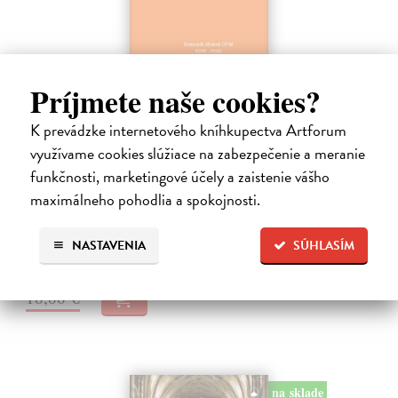
Príjmete naše cookies?
Dominik Mokoš OFM (1718-1776) a jeho
K prevádzke internetového kníhkupectva Artforum
kazateľská tvorba
využívame cookies slúžiace na zabezpečenie a meranie
Škovierová Angela
| Kniha
funkčnosti, marketingové účely a zaistenie vášho
Ide o titul, ktorým naše vydavateľstvo pokračuje v mapovaní
maximálneho pohodlia a spokojnosti.
františkánskeho príspevku k našej kultúre. Františkán Dominik
Mokoš patril medzi najplodnejších a najpozoruhodnejších slovenských
autorov homiletickej…
NASTAVENIA
SÚHLASÍM
Zasielame do 14 dní
18,00 €
na sklade