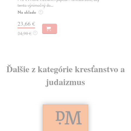
Vít
Do 5 dní
a s
12,51 €
12,90 €
?
10
Ďalšie z kategórie kresťanstvo a
judaizmus