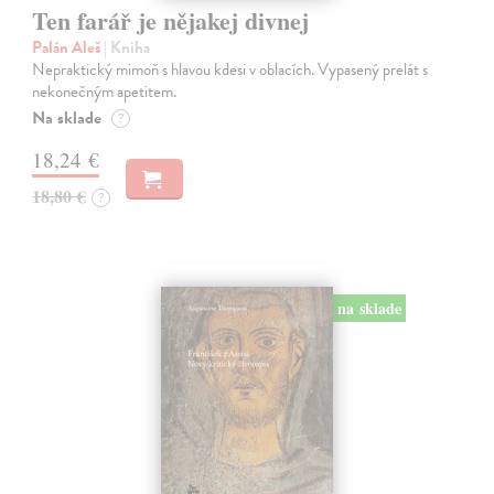
Ten farář je nějakej divnej
Palán Aleš
| Kniha
Nepraktický mimoň s hlavou kdesi v oblacích. Vypasený prelát s
nekonečným apetitem.
Na sklade
?
18,24 €
18,80 €
?
na sklade