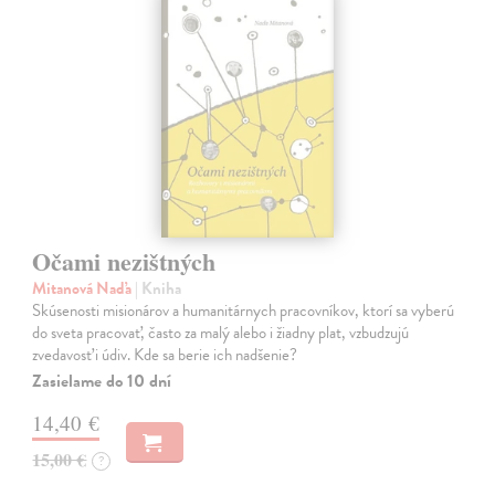
Očami nezištných
Mitanová Naďa
| Kniha
Skúsenosti misionárov a humanitárnych pracovníkov, ktorí sa vyberú
do sveta pracovať, často za malý alebo i žiadny plat, vzbudzujú
zvedavosť i údiv. Kde sa berie ich nadšenie?
Zasielame do 10 dní
14,40 €
15,00 €
?