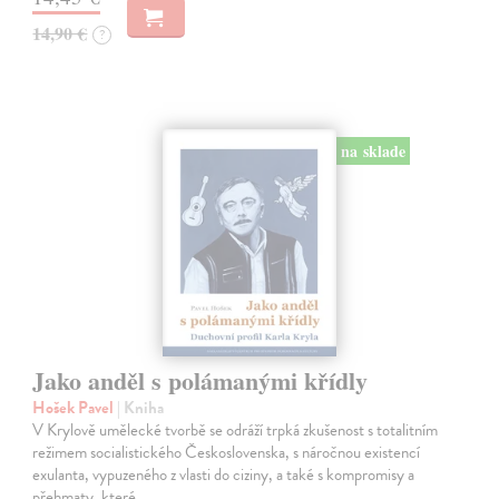
14,90 €
?
na sklade
Jako anděl s polámanými křídly
Hošek Pavel
| Kniha
V Krylově umělecké tvorbě se odráží trpká zkušenost s totalitním
režimem socialistického Československa, s náročnou existencí
exulanta, vypuzeného z vlasti do ciziny, a také s kompromisy a
přehmaty, které…