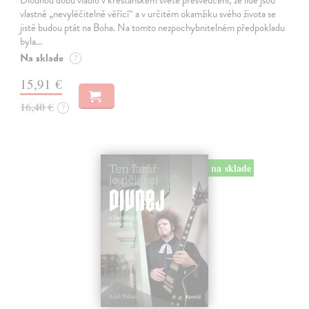
Dlouhou dobu vládlo v křesťanském světě přesvědčení, že lidé jsou
vlastně „nevyléčitelně věřící“ a v určitém okamžiku svého života se
jistě budou ptát na Boha. Na tomto nezpochybnitelném předpokladu
byla…
Na sklade
?
15,91 €
16,40 €
?
na sklade