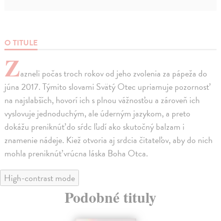
O TITULE
Z
azneli počas troch rokov od jeho zvolenia za pápeža do
júna 2017. Týmito slovami Svätý Otec upriamuje pozornosť
na najslabších, hovorí ich s plnou vážnosťou a zároveň ich
vyslovuje jednoduchým, ale úderným jazykom, a preto
dokážu preniknúť do sŕdc ľudí ako skutočný balzam i
znamenie nádeje. Kiež otvoria aj srdcia čitateľov, aby do nich
mohla preniknúť vrúcna láska Boha Otca.
High-contrast mode
Podobné tituly