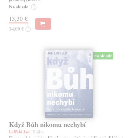
Na sklade
?
13,30 €
14,00 €
?
na sklade
Když Bůh nikomu nechybí
Loffeld Jan
| Kniha