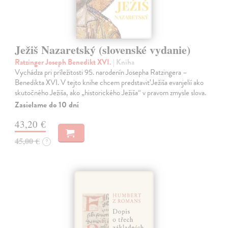
Ježiš Nazaretský (slovenské vydanie)
Ratzinger Joseph Benedikt XVI.
| Kniha
Vychádza pri príležitosti 95. narodenín Josepha Ratzingera –
Benedikta XVI. V tejto knihe chcem predstaviť Ježiša evanjelií ako
skutočného Ježiša, ako „historického Ježiša“ v pravom zmysle slova.
Zasielame do 10 dní
43,20 €
45,00 €
?