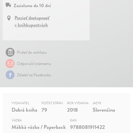
Zasielame do 10 dní
Pozrieť dostupnosť
v kníhkupectvách
Pridať do wishlistu
Odporučiť známemu
Zdielať na Facebooku
VYDAVATEĽ
POČET STRÁN
ROK VYDANIA
JAZYK
Dobrá kniha
79
2018
Slovenčina
VÄZBA
EAN
Mäkká väzba / Paperback
9788081911422