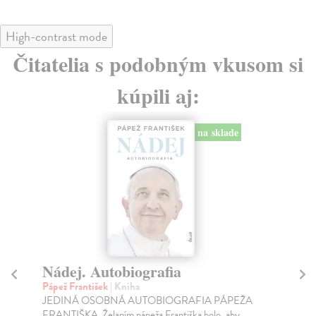
High-contrast mode
Čitatelia s podobným vkusom si
kúpili aj:
Príbehy nádeje
Morrisová Heather
| Kniha
K
Príbehy sú tým, čo nás spája a pripomína nám, že nádej
kol
zomiera posledná. Heather Morrisovú, autorku ...