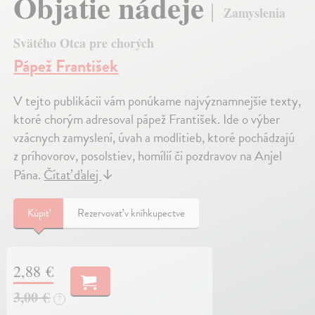
Objatie nádeje
Zamyslenia
Svätého Otca pre chorých
Pápež František
V tejto publikácii vám ponúkame najvýznamnejšie texty,
ktoré chorým adresoval pápež František. Ide o výber
vzácnych zamyslení, úvah a modlitieb, ktoré pochádzajú
z príhovorov, posolstiev, homílií či pozdravov na Anjel
Pána.
Čítať ďalej
↓
Kúpiť
Rezervovať v kníhkupectve
2,88 €
3,00 €
?