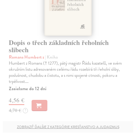
Dopis o třech základních řeholních
slibech
Romans Humbert z
| Kniha
Humbert z Romans († 1277), pátý magistr Řádu kazatelů, ve svém
okružním listu adresovaném celému řádu rozebírá tři řeholní sliby,
poslušnost, chudobu a čistotu, a s nimi spojené ctnosti, pokoru a
trpělivost.…
Zasielame do 12 dní
4,56 €
4,70 €
?
ZOBRAZIŤ ĎALŠIE Z KATEGÓRIE KRESŤANSTVO A JUDAIZMUS