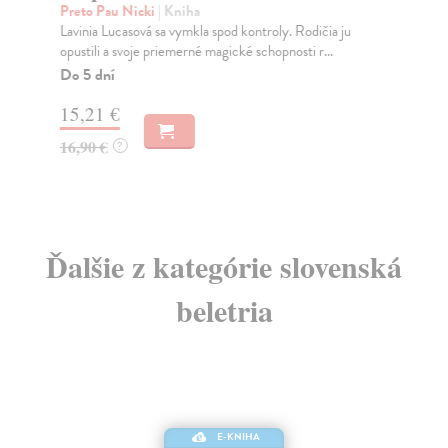
Výb
Preto Pau Nicki
| Kniha
dvo
Lavinia Lucasová sa vymkla spod kontroly. Rodičia ju
opustili a svoje priemerné magické schopnosti r...
Na
Do 5 dní
4,
15,21 €
4,
16,90 €
?
Ďalšie z kategórie slovenská
beletria
E-KNIHA