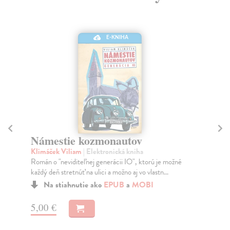
E-KNIHA
Námestie kozmonautov
Št
Klimáček Viliam
| Elektronická kniha
Čer
Román o "neviditeľnej generácii IO", ktorú je možné
Ľud
každý deň stretnúť na ulici a možno aj vo vlastn...
prá
Na stiahnutie ako
EPUB
a
MOBI
5,00 €
6,