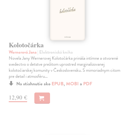
Kolotočárka
Wernerová Jana
| Elektronická kniha
Novela Jany Wernerovej Kolotočárka prináša intímne a otvorené
svedectvo o detstve prežitom uprostred marginalizovanej
kolotočiarskej komunity v Československu. S mimoriadnym citom
pre detail i atmosféru…
Na stiahnutie ako
EPUB
,
MOBI
a
PDF
12,90 €