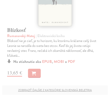
Blízkosť
Rumanovský Matej
| Elektronická kniha
Blízkosť nie je cieľ, je to horizont, ku ktorému kráčame celý život
Leonie sa narodila do sveta bez otcov. Keď do jej života vstúpi
nevlastný otec Franz, nečaká ich okamžitá náklonnosť, ale dlhá,
kľukatá…
Na stiahnutie ako
EPUB
,
MOBI
a
PDF
13,65 €
ZOBRAZIŤ ĎALŠIE Z KATEGÓRIE SLOVENSKÁ BELETRIA