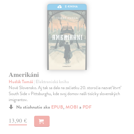
E-KNIHA
Amerikáni
Hudák Tomáš
| Elektronická kniha
Nové Slovensko. Aj tak sa dala na začiatku 20. storočia nazvať štvrť
South Side v Pittsburghu, kde svoj domov našli tisícky slovenských
imigrantov.
Na stiahnutie ako
EPUB
,
MOBI
a
PDF
13,90 €