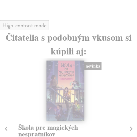
High-contrast mode
Čitatelia s podobným vkusom si
kúpili aj:
novinka
Škola pre magických
D
nespratníkov
Po