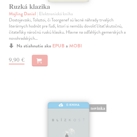
Ruzká klazika
Majling Daniel
| Elektronická kniha
Dostojevzski, Tolsztoi, či Toorgenef sú lacné náhrady trvalých
literárnych hodnôt pre ľudí, ktorí si nemôžu dovoliť čítať skutočnú,
čitateľsky náročnú ruskú klasiku. Hlavne na odľahlých gemerských a
novohradských…
Na stiahnutie ako
EPUB
a
MOBI
9,90 €
E-KNIHA
novinka