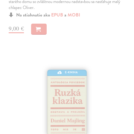
starého domu so zvláštnou modernou nadstavbou sa nasťahuje malý
chlapec Oliver.
Na stiahnutie ako
EPUB
a
MOBI
9,00 €
E-KNIHA