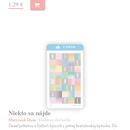
1,29 €
E-KNIHA
Niekto sa nájde
Martinčok Dušo
| Elektronická kniha
Desať príbehov o ľuďoch žijúcich v jednej bratislavskej bytovke. Do