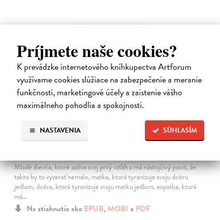
E-KNIHA
Príjmete naše cookies?
K prevádzke internetového kníhkupectva Artforum
využívame cookies slúžiace na zabezpečenie a meranie
funkčnosti, marketingové účely a zaistenie vášho
maximálneho pohodlia a spokojnosti.
NASTAVENIA
SÚHLASÍM
Iné myšlienky
Dobrakovová Ivana
| Elektronická kniha
Mladé dievča, ktoré zažíva svoj prvý vzťah a má nástojčivý pocit, že
takto by to vyzerať nemalo, matka, ktorá tyranizuje svoju dcéru
jedlom, dcéra, ktorá tyranizuje svoju matku jedlom, expatka, ktorá
má…
Na stiahnutie ako
EPUB
,
MOBI
a
PDF