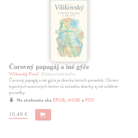
Čarovný papagáj a iné gýče
Vilikovský Pavel
| Elektronická kniha
Čarovný papagáj a iné gýče je zbierka ôsmich poviedok. Okrem
typických autorových textov sú súčasťou zbierky aj iné zvláštne
poviedky.
Na stiahnutie ako
EPUB
,
MOBI
a
PDF
10,49 €