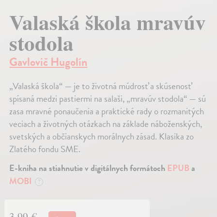
Valaská škola mravúv
stodola
Gavlovič Hugolín
„Valaská škola“ — je to životná múdrosť a skúsenosť
spísaná medzi pastiermi na salaši, „mravúv stodola“ — sú
zasa mravné ponaučenia a praktické rady o rozmanitých
veciach a životných otázkach na základe náboženských,
svetských a občianskych morálnych zásad. Klasika zo
Zlatého fondu SME.
E-kniha na stiahnutie v digitálnych formátoch
EPUB
a
MOBI
?
3,99 €