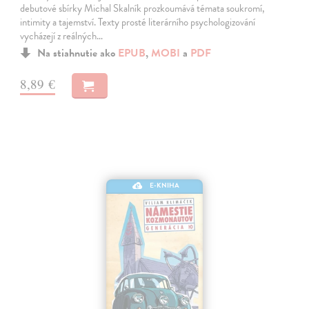
debutové sbírky Michal Skalník prozkoumává témata soukromí,
intimity a tajemství. Texty prosté literárního psychologizování
vycházejí z reálných…
Na stiahnutie ako
EPUB
,
MOBI
a
PDF
8,89 €
E-KNIHA