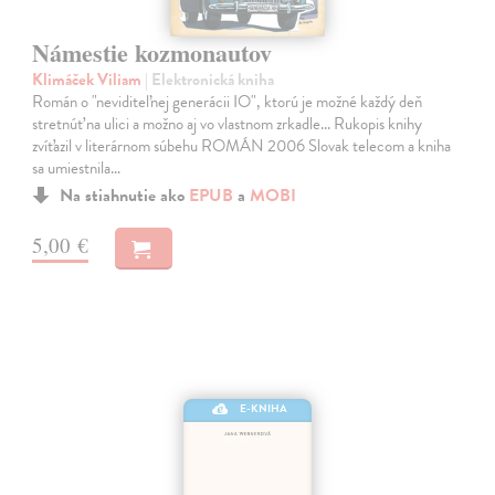
Námestie kozmonautov
Klimáček Viliam
| Elektronická kniha
Román o "neviditeľnej generácii IO", ktorú je možné každý deň
stretnúť na ulici a možno aj vo vlastnom zrkadle... Rukopis knihy
zvíťazil v literárnom súbehu ROMÁN 2006 Slovak telecom a kniha
sa umiestnila…
Na stiahnutie ako
EPUB
a
MOBI
5,00 €
E-KNIHA