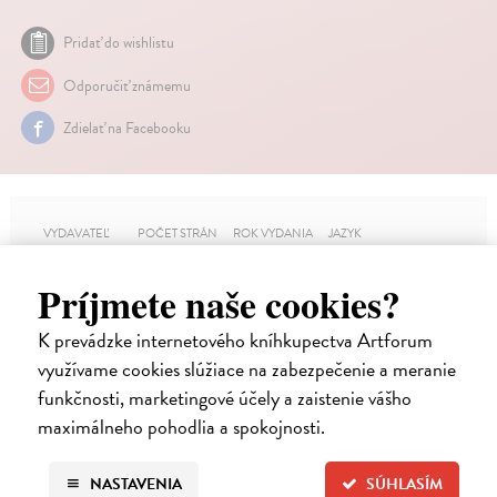
Pridať do wishlistu
Odporučiť známemu
Zdielať na Facebooku
VYDAVATEĽ
POČET STRÁN
ROK VYDANIA
JAZYK
Academia
312
2018
Čeština
Príjmete naše cookies?
VÄZBA
EAN
Mäkká väzba / Paperback
9788020028341
K prevádzke internetového kníhkupectva Artforum
využívame cookies slúžiace na zabezpečenie a meranie
funkčnosti, marketingové účely a zaistenie vášho
maximálneho pohodlia a spokojnosti.
O TITULE
S
NASTAVENIA
SÚHLASÍM