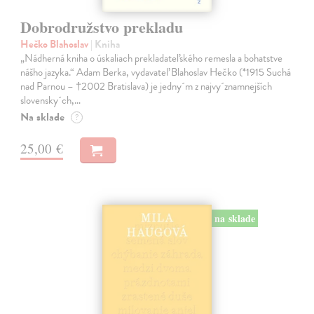
Dobrodružstvo prekladu
Hečko Blahoslav
| Kniha
„Nádherná kniha o úskaliach prekladateľského remesla a bohatstve
nášho jazyka.“ Adam Berka, vydavateľ Blahoslav Hečko (*1915 Suchá
nad Parnou – †2002 Bratislava) je jedny´m z najvy´znamnejších
slovensky´ch,…
Na sklade
?
25,00 €
na sklade