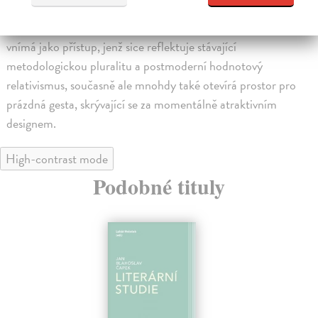
bližuje je však i skeptická reflexe aktuálního směřování
zkoumaného oboru k jednorázovým konceptům, což autor
vnímá jako přístup, jenž sice reflektuje stávající
metodologickou pluralitu a postmoderní hodnotový
relativismus, současně ale mnohdy také otevírá prostor pro
prázdná gesta, skrývající se za momentálně atraktivním
designem.
High-contrast mode
Podobné tituly