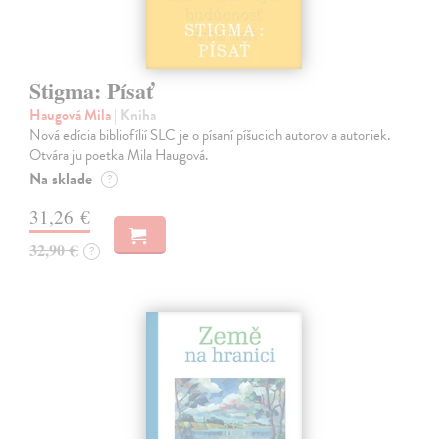
Stigma: Písať
Haugová Mila
| Kniha
Nová edícia bibliofílií SLC je o písaní píšucich autorov a autoriek.
Otvára ju poetka Mila Haugová.
Na sklade
?
31,26 €
32,90 €
?