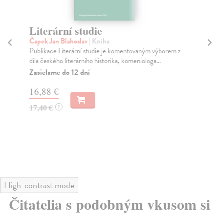
Literární studie
Dě
1
Čapek Jan Blahoslav
| Kniha
Publikace Literární studie je komentovaným výborem z
Ja
díla českého literárního historika, komeniologa...
Sva
kom
Zasielame do 12 dní
Za
16,88 €
17
17,40 €
?
18
High-contrast mode
Čitatelia s podobným vkusom si