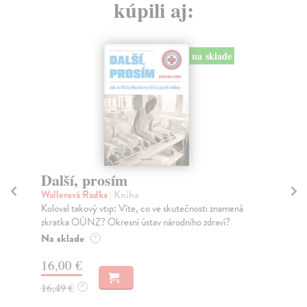
kúpili aj:
na sklade
Další, prosím
Sn
Wallerová Radka
| Kniha
Vo
Koloval takový vtip: Víte, co ve skutečnosti znamená
Prv
zkratka OÚNZ? Okresní ústav národního zdraví?
Vod
Na sklade
Na
?
16,00 €
4,
16,49 €
4,
?