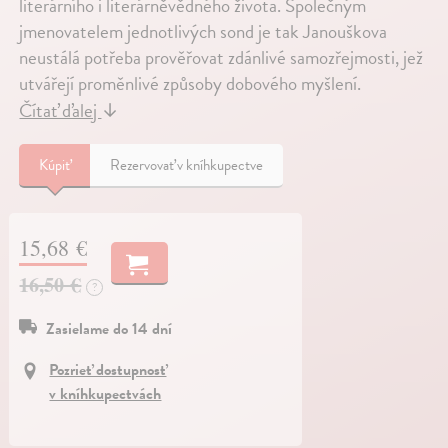
literárního i literárněvědného života. Společným
jmenovatelem jednotlivých sond je tak Janouškova
neustálá potřeba prověřovat zdánlivé samozřejmosti, jež
utvářejí proměnlivé způsoby dobového myšlení.
Čítať ďalej
↓
Kúpiť
Rezervovať v kníhkupectve
15,68 €
16,50 €
?
Zasielame do 14 dní
Pozrieť dostupnosť
v kníhkupectvách