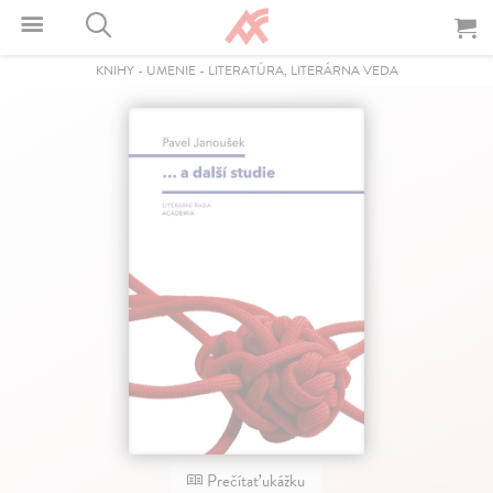
KNIHY
-
UMENIE
-
LITERATÚRA, LITERÁRNA VEDA
Prečítať ukážku