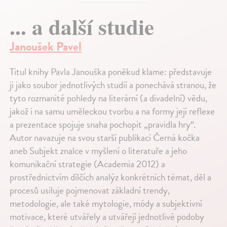
... a další studie
Janoušek Pavel
Titul knihy Pavla Janouška poněkud klame: představuje
ji jako soubor jednotlivých studií a ponechává stranou, že
tyto rozmanité pohledy na literární (a divadelní) vědu,
jakož i na samu uměleckou tvorbu a na formy její reflexe
a prezentace spojuje snaha pochopit „pravidla hry“.
Autor navazuje na svou starší publikaci Černá kočka
aneb Subjekt znalce v myšlení o literatuře a jeho
komunikační strategie (Academia 2012) a
prostřednictvím dílčích analýz konkrétních témat, děl a
procesů usiluje pojmenovat základní trendy,
metodologie, ale také mytologie, módy a subjektivní
motivace, které utvářely a utvářejí jednotlivé podoby