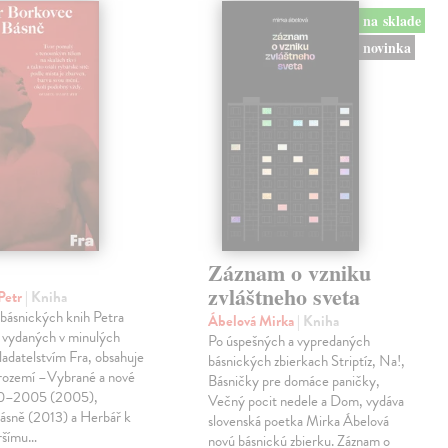
na sklade
novinka
Záznam o vzniku
zvláštneho sveta
Petr
| Kniha
 básnických knih Petra
Ábelová Mirka
| Kniha
 vydaných v minulých
Po úspešných a vypredaných
ladatelstvím Fra, obsahuje
básnických zbierkach Striptíz, Na!,
trozemí –Vybrané a nové
Básničky pre domáce paničky,
90–2005 (2005),
Večný pocit nedele a Dom, vydáva
básně (2013) a Herbář k
slovenská poetka Mirka Ábelová
ršímu…
novú básnickú zbierku. Záznam o