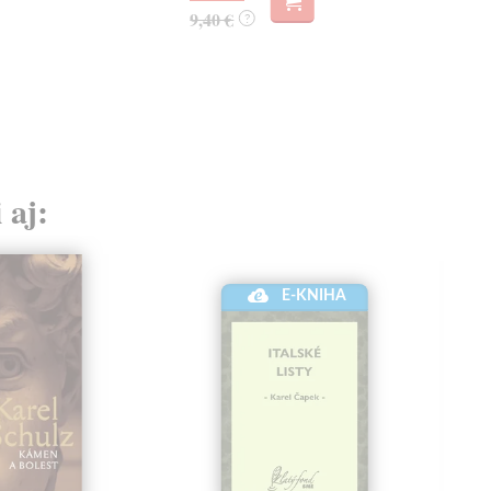
9,40 €
?
 aj:
E-KNIHA