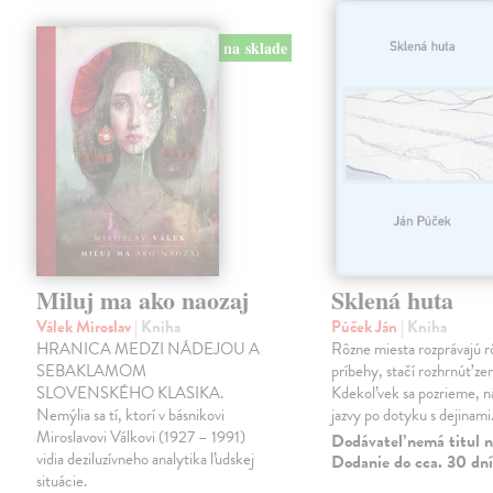
na sklade
Miluj ma ako naozaj
Sklená huta
Válek Miroslav
| Kniha
Púček Ján
| Kniha
HRANICA MEDZI NÁDEJOU A
Rôzne miesta rozprávajú r
SEBAKLAMOM
príbehy, stačí rozhrnúť zem
SLOVENSKÉHO KLASIKA.
Kdekoľvek sa pozrieme, 
Nemýlia sa tí, ktorí v básnikovi
jazvy po dotyku s dejinami
Miroslavovi Válkovi (1927 – 1991)
Dodávateľ nemá titul n
vidia deziluzívneho analytika ľudskej
Dodanie do cca. 30 dní
situácie.