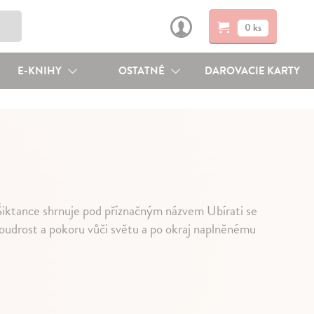
0 ks
E-KNIHY
OSTATNÉ
DAROVACIE KARTY
a Šiktance shrnuje pod příznačným názvem Ubírati se
moudrost a pokoru vůči světu a po okraj naplněnému