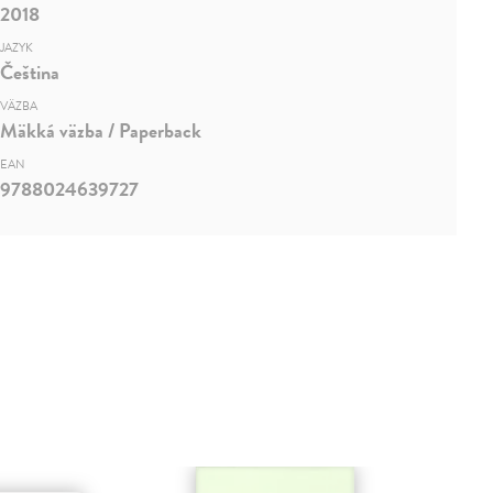
2018
JAZYK
Čeština
VÄZBA
Mäkká väzba / Paperback
EAN
9788024639727