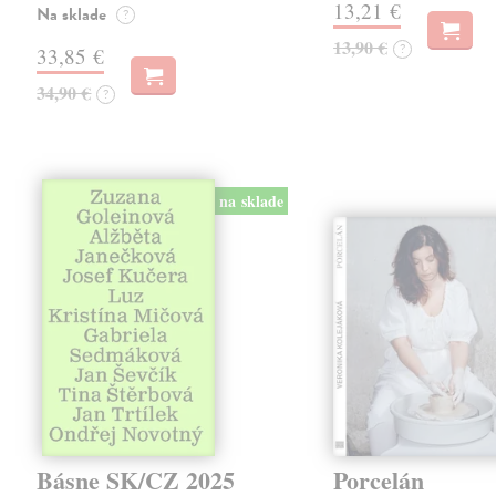
13,21 €
Na sklade
?
13,90 €
?
33,85 €
34,90 €
?
na sklade
Básne SK/CZ 2025
Porcelán