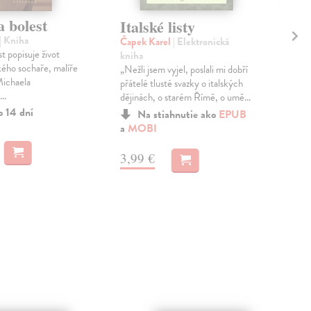
 bolest
Vý
Italské listy
| Kniha
Čap
Čapek Karel
| Elektronická
t popisuje život
Sou
kniha
kého sochaře, malíře
fej
„Nežli jsem vyjel, poslali mi dobří
Michaela
auto
přátelé tlusté svazky o italských
..
kraj
dějinách, o starém Římě, o umě...
o 14 dní
Zas
Na stiahnutie ako
EPUB
a
MOBI
9,
3,99 €
9,4