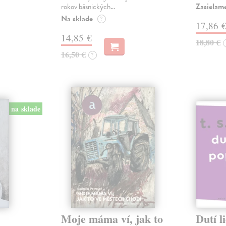
Zasielame
rokov básnických…
Na sklade
?
17,86 
14,85 €
18,80 €
16,50 €
?
na sklade
Moje máma ví, jak to
Dutí l