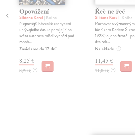
Opovážení
Řeč ne řeč
Šiktanc Karel
| Kniha
Šiktanc Karel
| Kniha
Nejnovější básnické zachycení
Rozhovor s významným
uplývajícího času a pomíjejícího
básníkem Karlem Šikta
světa autorova mládí vychází pod
1928) o jeho životě i poe
mnoh...
dva rok...
Zasielame do 12 dní
Na sklade
?
8,25 €
11,45 €
8,50 €
11,80 €
?
?