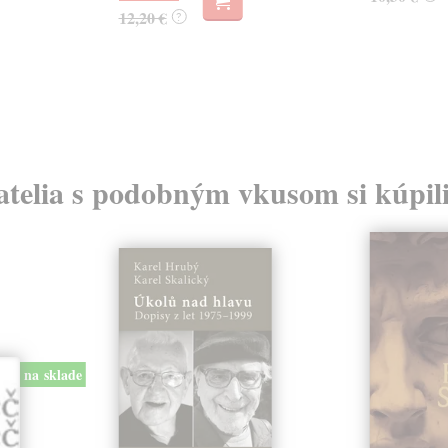
12,20 €
?
atelia s podobným vkusom si kúpili
na sklade