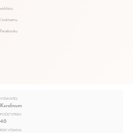
wishlistu
ť známemu
 Facebooku
VYDAVATEĽ
Karolinum
POČET STRÁN
40
ROK VYDANIA