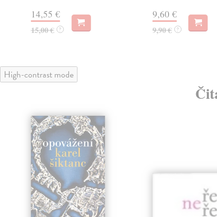
14,55 €
9,60 €
15,00 €
9,90 €
?
?
High-contrast mode
Čit