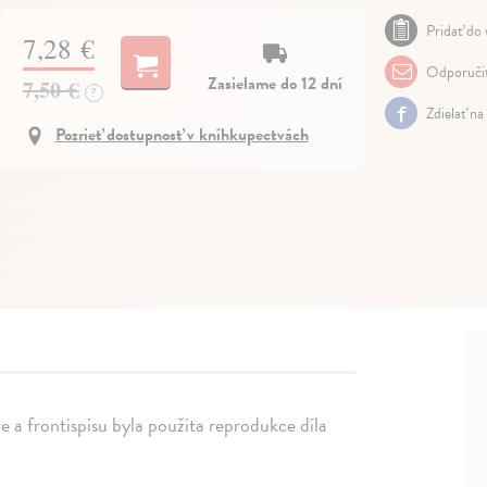
Pridať do 
7,28 €
Odporuči
Zasielame do 12 dní
7,50 €
?
Zdielať na
Pozrieť dostupnosť v kníhkupectvách
 a frontispisu byla použita reprodukce díla