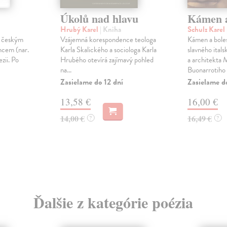
Úkolů nad hlavu
Kámen a
Hrubý Karel
| Kniha
Schulz Karel
 českým
Vzájemná korespondence teologa
Kámen a boles
ncem (nar.
Karla Skalického a sociologa Karla
slavného itals
zii. Po
Hrubého otevírá zajímavý pohled
a architekta 
na...
Buonarrotiho .
Zasielame do 12 dní
Zasielame d
13,58 €
16,00 €
14,00 €
16,49 €
?
?
Ďalšie z kategórie poézia