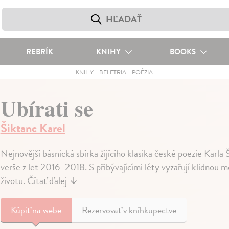
REBRÍK
KNIHY
BOOKS
KNIHY
-
BELETRIA
-
POÉZIA
Ubírati se
Šiktanc Karel
Nejnovější básnická sbírka žijícího klasika české poezie Karl
verše z let 2016–2018. S přibývajícími léty vyzařují klidnou 
životu.
Čítať ďalej
↓
Kúpiť
na webe
Rezervovať v kníhkupectve