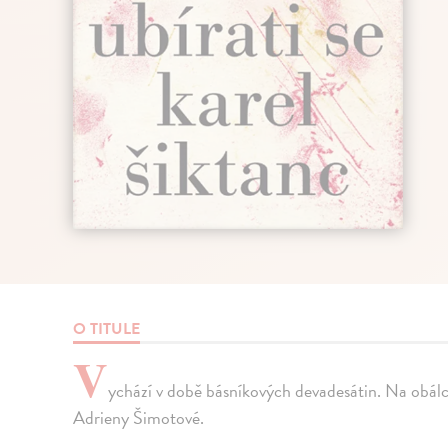
O TITULE
V
ychází v době básníkových devadesátin. Na obálce
Adrieny Šimotové.