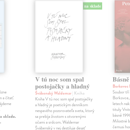
na sklade
V tú noc som spal
Básně
postojačky a hladný
Borkovec 
ôzne
Soubor tří
Švábenský Waldemar
| Kniha
 a čítať.
Borkovce,
Kniha V tú noc som spal postojačky
nájdeme
letech nak
a hladný je poetickým denníkom
.
tituly Vni
nespavého pozorovateľa sveta, ktorý
básně 19
a sklade.
sa prebíja životom s otvorenými
Milostné 
.
očami a srdcom. Waldemar
čemusi ho
Švábenský v nej destiluje desať