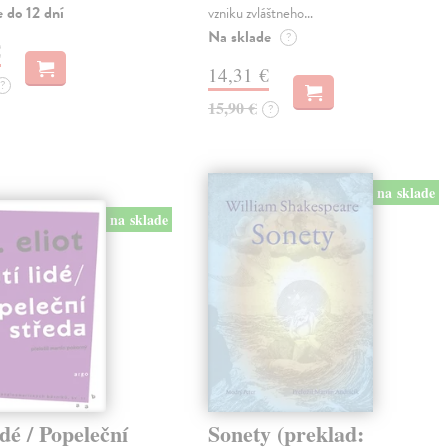
 do 12 dní
vzniku zvláštneho…
Na sklade
?
€
14,31 €
?
15,90 €
?
na sklade
na sklade
idé / Popeleční
Sonety (preklad: