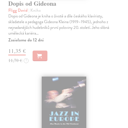
Dopis od Gideona
Fligg David
| Kniha
Dopis od Gideona je kniha o životě a díle českého klavíristy,
skladatele a pedagoga Gideona Kleina (1919–1945), jednoho z
nejnadanějších hudebníků první poloviny 20. století. Jeho slibná
umělecká kariéra…
Zasielame do 12 dní
11,35 €
11,70 €
?