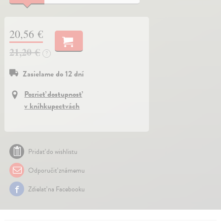
20,56 €
21,20 €
?
Zasielame do 12 dní
Pozrieť dostupnosť
v kníhkupectvách
Pridať do wishlistu
Odporučiť známemu
Zdielať na Facebooku