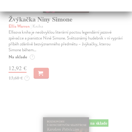
Žvýkačka Niny Simone
Ellis Warren
| Kniha
Ellisova kniha je neobvyklou literární poctou legendární jazzové
zpěvačce a pianistce Nině Simone. Světoznámý hudebník v ní vypráví
příběh zdánlivě bezvýznamného předmětu – žvýkačky, kterou
Simone během…
Na sklade
?
12,92 €
13,60 €
?
na sklade