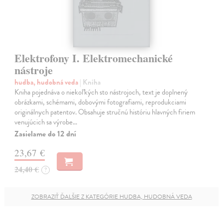
Elektrofony I. Elektromechanické
nástroje
hudba, hudobná veda
| Kniha
Kniha pojednáva o niekoľkých sto nástrojoch, text je doplnený
obrázkami, schémami, dobovými fotografiami, reprodukciami
originálnych patentov. Obsahuje stručnú históriu hlavných firiem
venujúcich sa výrobe…
Zasielame do 12 dní
23,67 €
24,40 €
?
ZOBRAZIŤ ĎALŠIE Z KATEGÓRIE HUDBA, HUDOBNÁ VEDA