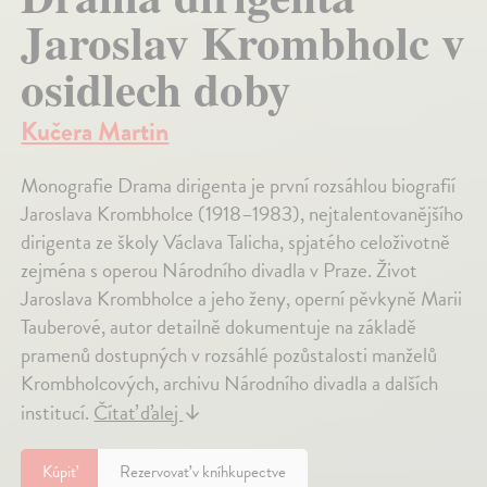
Jaroslav Krombholc v
osidlech doby
Kučera Martin
Monografie Drama dirigenta je první rozsáhlou biografií
Jaroslava Krombholce (1918–1983), nejtalentovanějšího
dirigenta ze školy Václava Talicha, spjatého celoživotně
zejména s operou Národního divadla v Praze. Život
Jaroslava Krombholce a jeho ženy, operní pěvkyně Marii
Tauberové, autor detailně dokumentuje na základě
pramenů dostupných v rozsáhlé pozůstalosti manželů
Krombholcových, archivu Národního divadla a dalších
institucí.
Čítať ďalej
↓
Kúpiť
Rezervovať v kníhkupectve