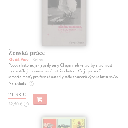
Ženská práce
Klusák Pavel
| Kniha
Popová historie, jak ji psaly ženy Chápání lidské tvorby a tvořivosti
bylo a stále je poznamenané patriarchátem. Co je pro muže
samozřejmostí, pro ženské autorky stále znamená výzvu a bitvu navíc.
Na sklade
?
21,38 €
22,50 €
?