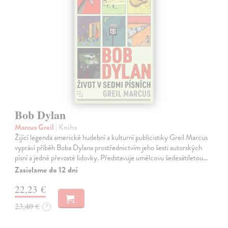
Bob Dylan
Marcus Greil
| Kniha
Žijící legenda americké hudební a kulturní publicistiky Greil Marcus
vypráví příběh Boba Dylana prostřednictvím jeho šesti autorských
písní a jedné převzaté lidovky. Představuje umělcovu šedesátiletou…
Zasielame do 12 dní
22,23 €
23,40 €
?