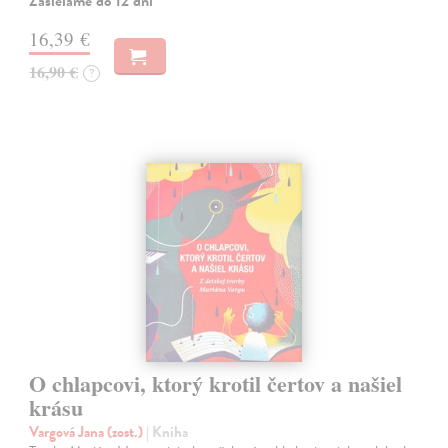
Zasielame do 12 dní
16,39 €
16,90 €
?
O chlapcovi, ktorý krotil čertov a našiel
krásu
Vargová Jana (zost.)
| Kniha