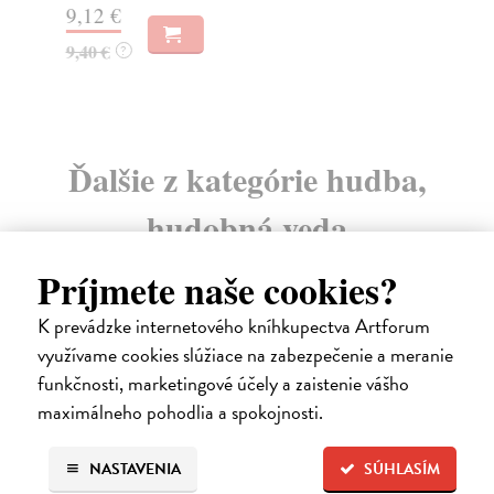
9,12 €
37
9,40 €
?
Ďalšie z kategórie hudba,
hudobná veda
Príjmete naše cookies?
na sklade
K prevádzke internetového kníhkupectva Artforum
využívame cookies slúžiace na zabezpečenie a meranie
funkčnosti, marketingové účely a zaistenie vášho
maximálneho pohodlia a spokojnosti.
NASTAVENIA
SÚHLASÍM