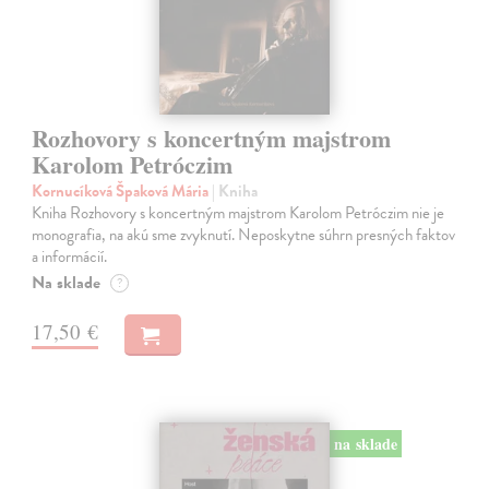
Rozhovory s koncertným majstrom
Karolom Petróczim
Kornucíková Špaková Mária
| Kniha
Kniha Rozhovory s koncertným majstrom Karolom Petróczim nie je
monografia, na akú sme zvyknutí. Neposkytne súhrn presných faktov
a informácií.
Na sklade
?
17,50 €
na sklade