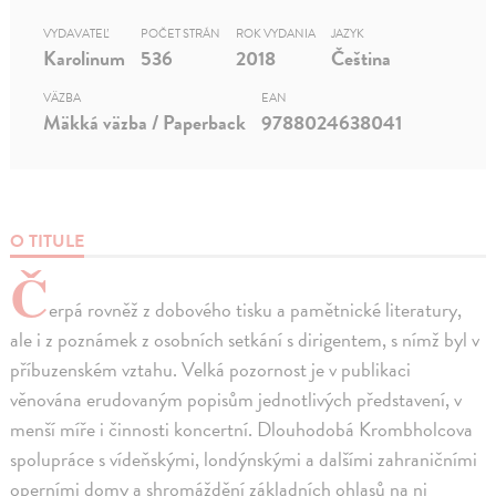
VYDAVATEĽ
POČET STRÁN
ROK VYDANIA
JAZYK
Karolinum
536
2018
Čeština
VÄZBA
EAN
Mäkká väzba / Paperback
9788024638041
O TITULE
Č
erpá rovněž z dobového tisku a pamětnické literatury,
ale i z poznámek z osobních setkání s dirigentem, s nímž byl v
příbuzenském vztahu. Velká pozornost je v publikaci
věnována erudovaným popisům jednotlivých představení, v
menší míře i činnosti koncertní. Dlouhodobá Krombholcova
spolupráce s vídeňskými, londýnskými a dalšími zahraničními
operními domy a shromáždění základních ohlasů na ni