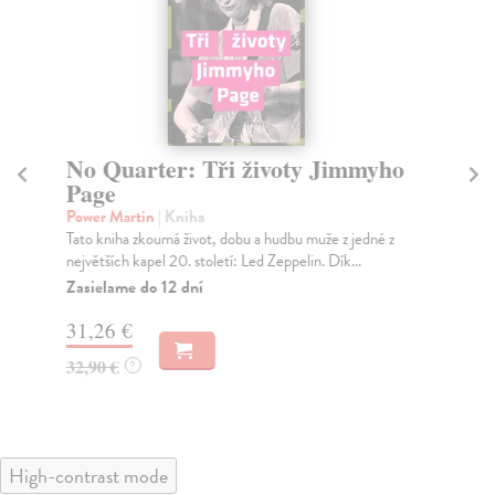
No Quarter: Tři životy Jimmyho
Pr
Page
Jir
Power Martin
| Kniha
Tato kniha zkoumá život, dobu a hudbu muže z jedné z
Za
největších kapel 20. století: Led Zeppelin. Dík...
20
Zasielame do 12 dní
20
31,26 €
32,90 €
?
High-contrast mode