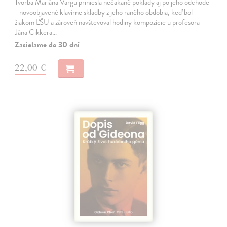
Tvorba Mariána Vargu priniesla nečakané poklady aj po jeho odchode
- novoobjavené klavírne skladby z jeho raného obdobia, keď bol
žiakom ĽŠU a zároveň navštevoval hodiny kompozície u profesora
Jána Cikkera…
Zasielame do 30 dní
22,00 €