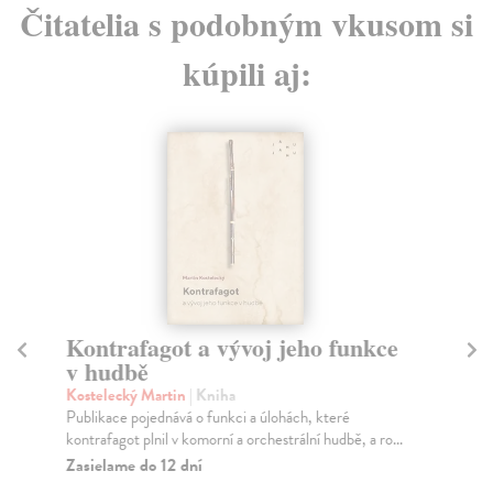
Čitatelia s podobným vkusom si
kúpili aj:
Kontrafagot a vývoj jeho funkce
I
v hudbě
Po
Kni
Kostelecký Martin
| Kniha
roc
Publikace pojednává o funkci a úlohách, které
kontrafagot plnil v komorní a orchestrální hudbě, a ro...
Za
Zasielame do 12 dní
36