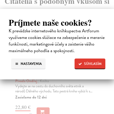
Čitatelia s podobným vkusom si
kúpili aj:
Príjmete naše cookies?
K prevádzke internetového kníhkupectva Artforum
využívame cookies slúžiace na zabezpečenie a meranie
funkčnosti, marketingové účely a zaistenie vášho
maximálneho pohodlia a spokojnosti.
NASTAVENIA
SÚHLASÍM
Tajemství hedvábného vějíře
Č
ď
Pivoda Ondřej
| Kniha
Vydejte se na cestu do duchovního světa etnik a
ľud
národů Dálného východu. Tato pestrá kniha vybízí k s...
Exo
fol
Zasielame do 12 dní
Za
22,80 €
9,