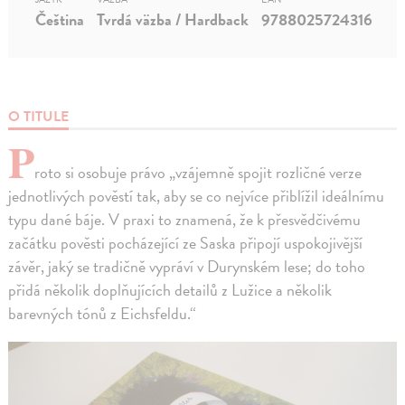
Čeština
Tvrdá väzba / Hardback
9788025724316
O TITULE
P
roto si osobuje právo „vzájemně spojit rozličné verze
jednotlivých pověstí tak, aby se co nejvíce přiblížil ideálnímu
typu dané báje. V praxi to znamená, že k přesvědčivému
začátku pověsti pocházející ze Saska připojí uspokojivější
závěr, jaký se tradičně vypráví v Durynském lese; do toho
přidá několik doplňujících detailů z Lužice a několik
barevných tónů z Eichsfeldu.“