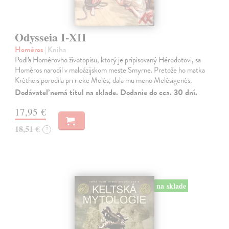
Odysseia I-XII
Homéros
| Kniha
Podľa Homérovho životopisu, ktorý je pripisovaný Hérodotovi, sa
Homéros narodil v maloázijskom meste Smyrne. Pretože ho matka
Krétheis porodila pri rieke Melés, dala mu meno Melésigenés.
Dodávateľ nemá titul na sklade. Dodanie do cca. 30 dní.
17,95 €
18,51 €
?
na sklade