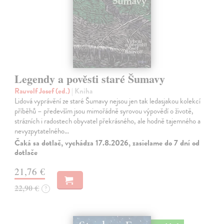
Legendy a pověsti staré Šumavy
Rauvolf Josef (ed.)
| Kniha
Lidová vyprávění ze staré Šumavy nejsou jen tak ledasjakou kolekcí
příběhů – především jsou mimořádně syrovou výpovědí o životě,
strázních i radostech obyvatel překrásného, ale hodně tajemného a
nevyzpytatelného…
Čaká sa dotlač, vychádza 17.8.2026, zasielame do 7 dní od
dotlače
21,76 €
22,90 €
?