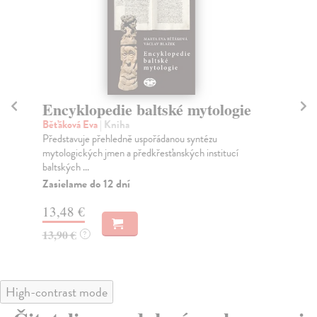
Encyklopedie baltské mytologie
K
Běťáková Eva
| Kniha
Ka
Představuje přehledně uspořádanou syntézu
Prv
mytologických jmen a předkřesťanských institucí
roz
baltských ...
Za
Zasielame do 12 dní
18
13,48 €
18
13,90 €
?
High-contrast mode