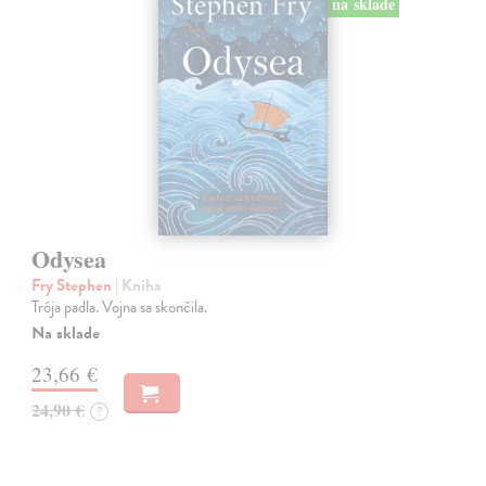
na sklade
Odysea
Fry Stephen
| Kniha
Trója padla. Vojna sa skončila.
Na sklade
23,66 €
24,90 €
?