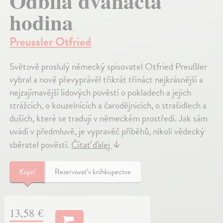
Odbila dvanáctá
hodina
Preussler Otfried
Světově proslulý německý spisovatel Otfried Preußler
vybral a nově převyprávěl třikrát třináct nejkrásnější a
nejzajímavější lidových pověstí o pokladech a jejich
strážcích, o kouzelnících a čarodějnicích, o strašidlech a
duších, které se tradují v německém prostředí. Jak sám
uvádí v předmluvě, je vypravěč příběhů, nikoli vědecký
sběratel pověstí.
Čítať ďalej
↓
Kúpiť
Rezervovať v kníhkupectve
13,58 €