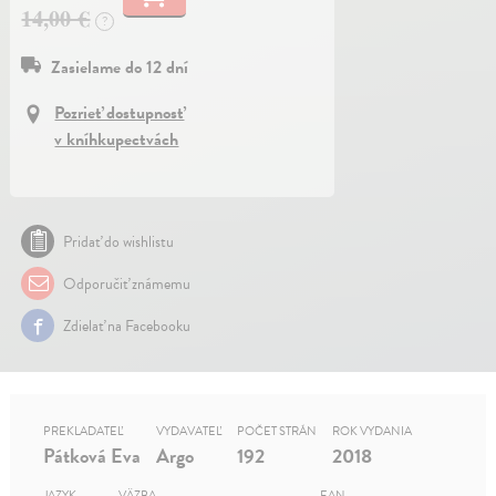
14,00 €
?
Zasielame do 12 dní
Pozrieť dostupnosť
v kníhkupectvách
Pridať do wishlistu
Odporučiť známemu
Zdielať na Facebooku
PREKLADATEĽ
VYDAVATEĽ
POČET STRÁN
ROK VYDANIA
Pátková Eva
Argo
192
2018
JAZYK
VÄZBA
EAN