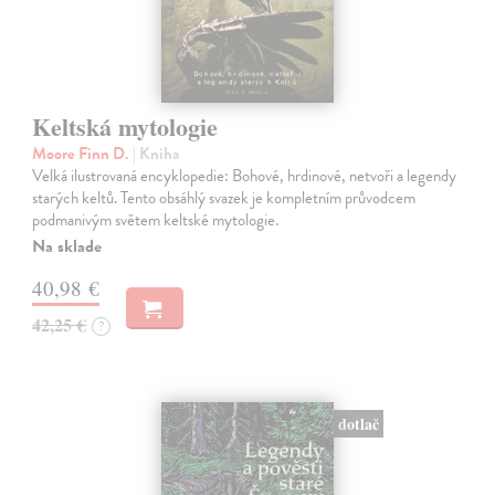
Keltská mytologie
Moore Finn D.
| Kniha
Velká ilustrovaná encyklopedie: Bohové, hrdinové, netvoři a legendy
starých keltů. Tento obsáhlý svazek je kompletním průvodcem
podmanivým světem keltské mytologie.
Na sklade
40,98 €
42,25 €
?
dotlač