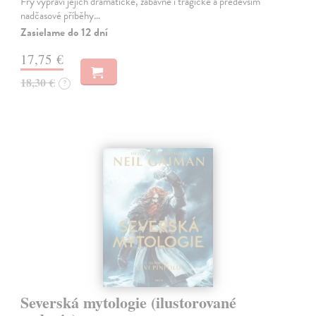
Fry vypráví jejich dramatické, zábavné i tragické a především
nadčasové příběhy…
Zasielame do 12 dní
17,75 €
18,30 €
?
Severská mytologie (ilustorované