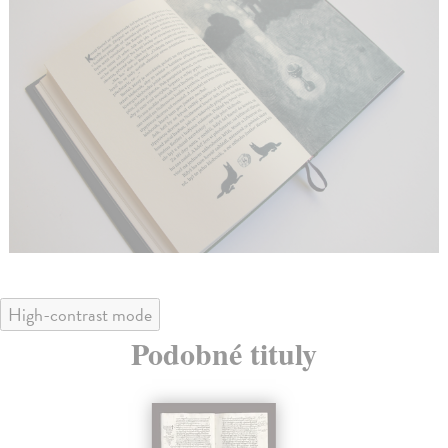
High-contrast mode
Podobné tituly