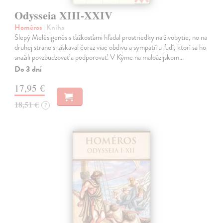
Odysseia XIII-XXIV
Homéros
| Kniha
Slepý Melésigenés s ťažkosťami hľadal prostriedky na živobytie, no na
druhej strane si získaval čoraz viac obdivu a sympatií u ľudí, ktorí sa ho
snažili povzbudzovať a podporovať. V Kýme na maloázijskom…
Do 3 dní
17,95 €
18,51 €
?