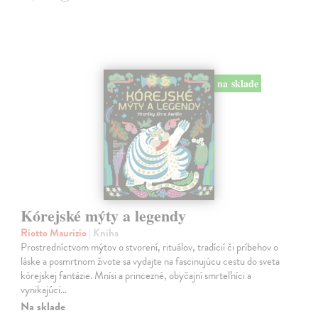
na sklade
Kórejské mýty a legendy
Riotto Maurizio
| Kniha
Prostredníctvom mýtov o stvorení, rituálov, tradícií či príbehov o
láske a posmrtnom živote sa vydajte na fascinujúcu cestu do sveta
kórejskej fantázie. Mnísi a princezné, obyčajní smrteľníci a
vynikajúci…
Na sklade