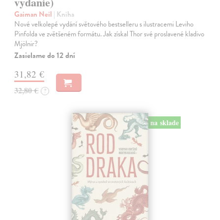
vydanie)
Gaiman Neil
| Kniha
Nové velkolepé vydání světového bestselleru s ilustracemi Leviho
Pinfolda ve zvětšeném formátu. Jak získal Thor své proslavené kladivo
Mjölnir?
Zasielame do 12 dní
31,82 €
32,80 €
?
na sklade