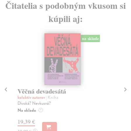
Čitatelia s podobným vkusom si
kúpili aj:
na sklade
Věčná devadesátá
M
kolektív autorov
| Kniha
kol
Divoká? Nevkusná?
15 
Mad
Na sklade
?
Do
19,39 €
12