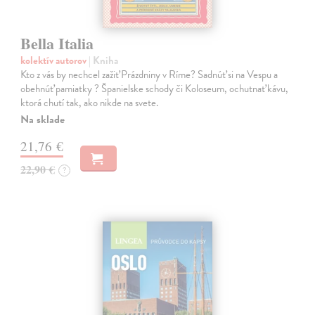
Bella Italia
kolektív autorov
| Kniha
Kto z vás by nechcel zažiť Prázdniny v Ríme? Sadnúť si na Vespu a
obehnúť pamiatky ? Španielske schody či Koloseum, ochutnať kávu,
ktorá chutí tak, ako nikde na svete.
Na sklade
21,76 €
22,90 €
?