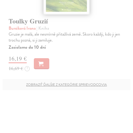
Toulky Gruzií
Bursíková Ivana
| Kniha
Gruzie je malá, ale nesmírně přitažlivá země. Skoro každý, kdo ji jen
trochu pozná, si ji zamiluje.
Zasielame do 10 dní
16,19 €
16,69 €
?
ZOBRAZIŤ ĎALŠIE Z KATEGÓRIE SPRIEVODCOVIA