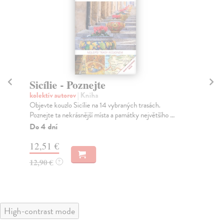
Sicílie - Poznejte
To
kolektív autorov
| Kniha
kol
Objevte kouzlo Sicílie na 14 vybraných trasách.
Nov
Poznejte ta nekrásnější místa a památky největšího ...
měs
Do 4 dní
Do
12,51 €
11
12,90 €
11
?
High-contrast mode