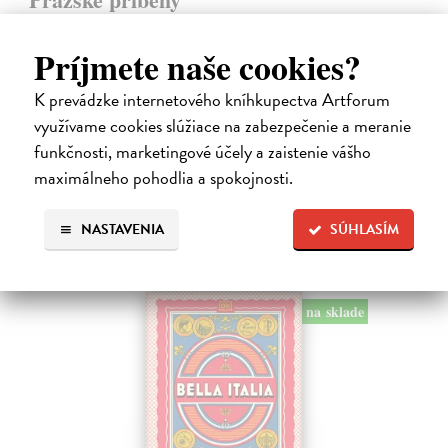
Hášová Klára, Černý David (ed.)
| Kniha
Víte, kde byste na Pražském hradě našli Jezdecké schodiště, které
Príjmete naše cookies?
umožňovalo koním vstup do velkého sálu na rytířské turnaje? Víte,
kde žije, naparuje se a roztahuje svá nádherná pera nejkrásnější
K prevádzke internetového kníhkupectva Artforum
pražský…
využívame cookies slúžiace na zabezpečenie a meranie
Zasielame do 10 dní
funkčnosti, marketingové účely a zaistenie vášho
16,19 €
maximálneho pohodlia a spokojnosti.
16,69 €
?
NASTAVENIA
SÚHLASÍM
na sklade