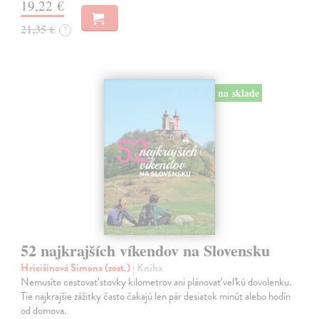
19,22 €
21,35 €
?
na sklade
52 najkrajších víkendov na Slovensku
Hricišinová Simona (zost.)
| Kniha
Nemusíte cestovať stovky kilometrov ani plánovať veľkú dovolenku.
Tie najkrajšie zážitky často čakajú len pár desiatok minút alebo hodín
od domova.