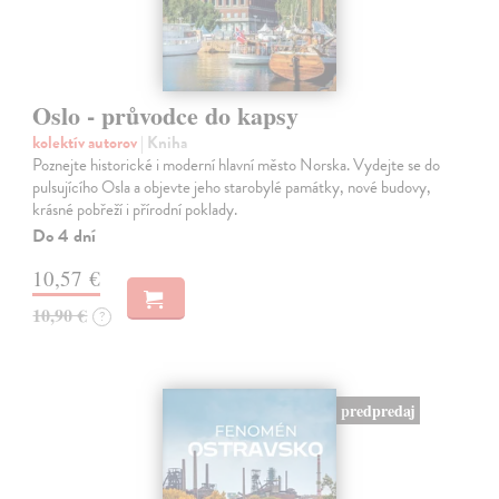
Oslo - průvodce do kapsy
kolektív autorov
| Kniha
Poznejte historické i moderní hlavní město Norska. Vydejte se do
pulsujícího Osla a objevte jeho starobylé památky, nové budovy,
krásné pobřeží i přírodní poklady.
Do 4 dní
10,57 €
10,90 €
?
predpredaj