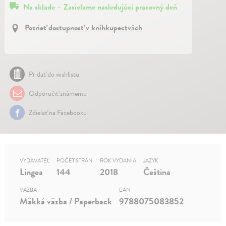
Na sklade – Zasielame nasledujúci pracovný deň
Pozrieť dostupnosť v kníhkupectvách
Pridať do wishlistu
Odporučiť známemu
Zdielať na Facebooku
VYDAVATEĽ
POČET STRÁN
ROK VYDANIA
JAZYK
Lingea
144
2018
Čeština
VÄZBA
EAN
Mäkká väzba / Paperback
9788075083852