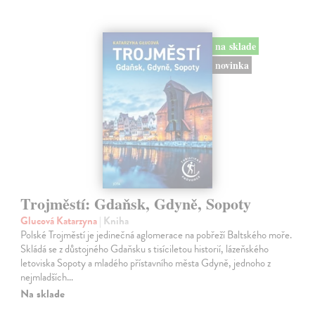
na sklade
novinka
Trojměstí: Gdaňsk, Gdyně, Sopoty
Glucová Katarzyna
| Kniha
Polské Trojměstí je jedinečná aglomerace na pobřeží Baltského moře.
Skládá se z důstojného Gdaňsku s tisíciletou historií, lázeňského
letoviska Sopoty a mladého přístavního města Gdyně, jednoho z
nejmladších…
Na sklade