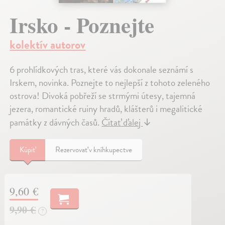
Irsko - Poznejte
kolektív autorov
6 prohlídkových tras, které vás dokonale seznámí s
Irskem, novinka. Poznejte to nejlepší z tohoto zeleného
ostrova! Divoká pobřeží se strmými útesy, tajemná
jezera, romantické ruiny hradů, klášterů i megalitické
památky z dávných časů.
Čítať ďalej
↓
Kúpiť
Rezervovať v kníhkupectve
9,60 €
9,90 €
?