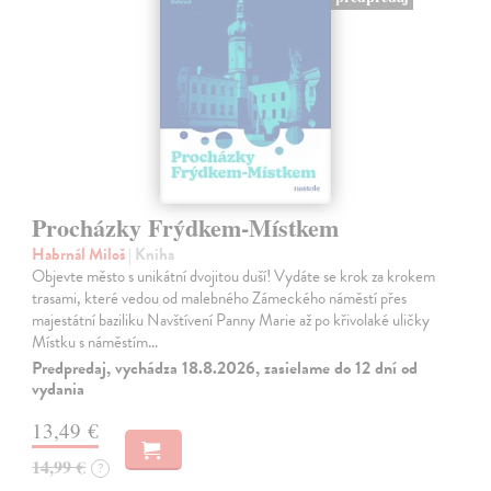
Procházky Frýdkem-Místkem
Habrnál Miloš
| Kniha
Objevte město s unikátní dvojitou duší! Vydáte se krok za krokem
trasami, které vedou od malebného Zámeckého náměstí přes
majestátní baziliku Navštívení Panny Marie až po křivolaké uličky
Místku s náměstím…
Predpredaj, vychádza 18.8.2026, zasielame do 12 dní od
vydania
13,49 €
14,99 €
?