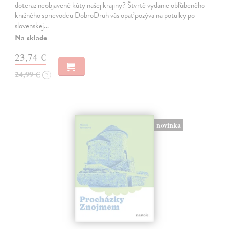
doteraz neobjavené kúty našej krajiny? Štvrté vydanie obľúbeného
knižného sprievodcu DobroDruh vás opäť pozýva na potulky po
slovenskej…
Na sklade
23,74 €
24,99 €
?
novinka