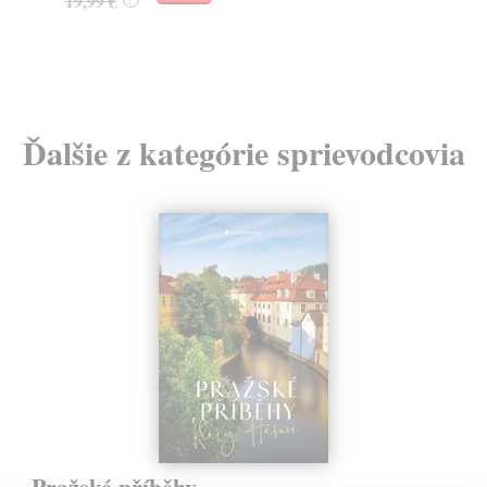
19,99 €
?
12
Ďalšie z kategórie sprievodcovia
Pražské příběhy