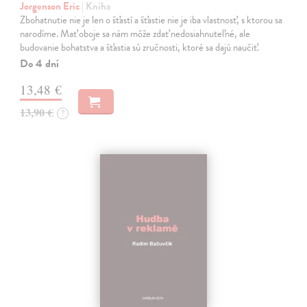
Jorgenson Eric
| Kniha
Zbohatnutie nie je len o šťastí a šťastie nie je iba vlastnosť, s ktorou sa
narodíme. Mať oboje sa nám môže zdať nedosiahnuteľné, ale
budovanie bohatstva a šťastia sú zručnosti, ktoré sa dajú naučiť.
Do 4 dní
13,48 €
13,90 €
?