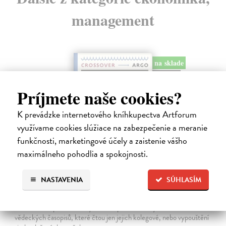
management
na sklade
novinka
Príjmete naše cookies?
K prevádzke internetového kníhkupectva Artforum
využívame cookies slúžiace na zabezpečenie a meranie
funkčnosti, marketingové účely a zaistenie vášho
maximálneho pohodlia a spokojnosti.
Ekonomie pro obecné blaho
NASTAVENIA
SÚHLASÍM
Tirole Jean
| Kniha
Ekonomie může pomoci realizovat společné dobro, pokud
ekonomové opustí své obvyklé role: psaní odborných článků do
vědeckých časopisů, které čtou jen jejich kolegové, nebo vypouštění