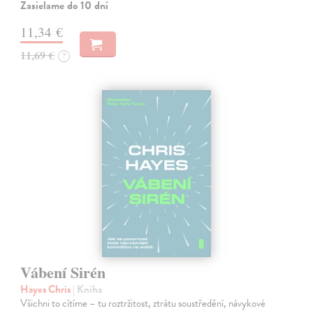
Zasielame do 10 dní
11,34 €
11,69 €
?
Vábení Sirén
Hayes Chris
| Kniha
Všichni to cítíme – tu roztržitost, ztrátu soustředění, návykové