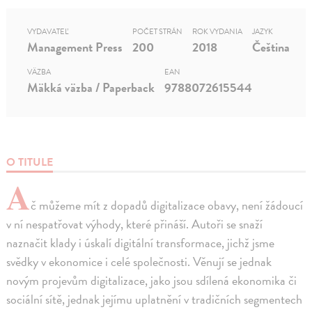
VYDAVATEĽ
POČET STRÁN
ROK VYDANIA
JAZYK
Management Press
200
2018
Čeština
VÄZBA
EAN
Mäkká väzba / Paperback
9788072615544
O TITULE
A
č můžeme mít z dopadů digitalizace obavy, není žádoucí
v ní nespatřovat výhody, které přináší. Autoři se snaží
naznačit klady i úskalí digitální transformace, jichž jsme
svědky v ekonomice i celé společnosti. Věnují se jednak
novým projevům digitalizace, jako jsou sdílená ekonomika či
sociální sítě, jednak jejímu uplatnění v tradičních segmentech