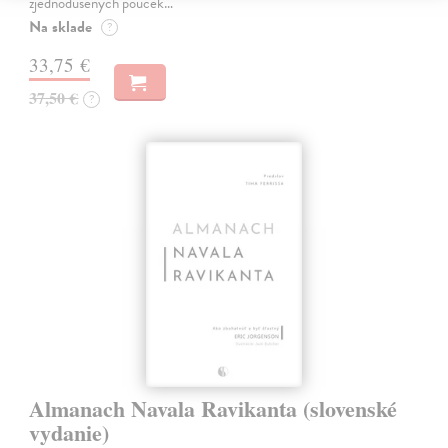
zjednodušených pouček…
Na sklade
?
33,75 €
37,50 €
?
Almanach Navala Ravikanta (slovenské
vydanie)