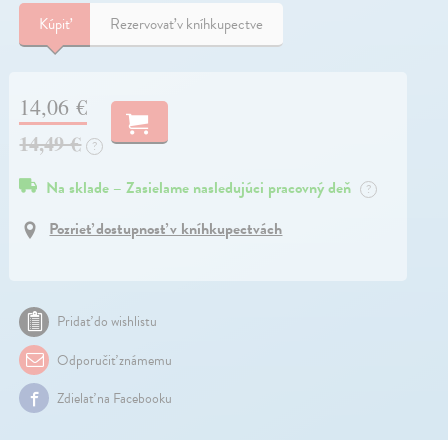
Kúpiť
Rezervovať v kníhkupectve
14,06 €
14,49 €
?
Na sklade – Zasielame nasledujúci pracovný deň
?
Pozrieť dostupnosť v kníhkupectvách
Pridať do wishlistu
Odporučiť známemu
Zdielať na Facebooku