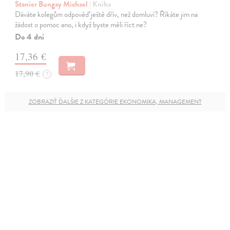
Stanier Bungay Michael
| Kniha
Dáváte kolegům odpověď ještě dřív, než domluví? Říkáte jim na
žádost o pomoc ano, i když byste měli říct ne?
Do 4 dní
17,36 €
17,90 €
?
ZOBRAZIŤ ĎALŠIE Z KATEGÓRIE EKONOMIKA, MANAGEMENT