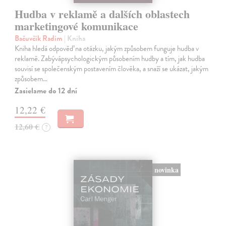
Hudba v reklamě a dalších oblastech
marketingové komunikace
Bačuvčík Radim
| Kniha
Kniha hledá odpověď na otázku, jakým způsobem funguje hudba v
reklamě. Zabývápsychologickým působením hudby a tím, jak hudba
souvisí se společenským postavením člověka, a snaží se ukázat, jakým
způsobem…
Zasielame do 12 dní
12,22 €
12,60 €
?
novinka