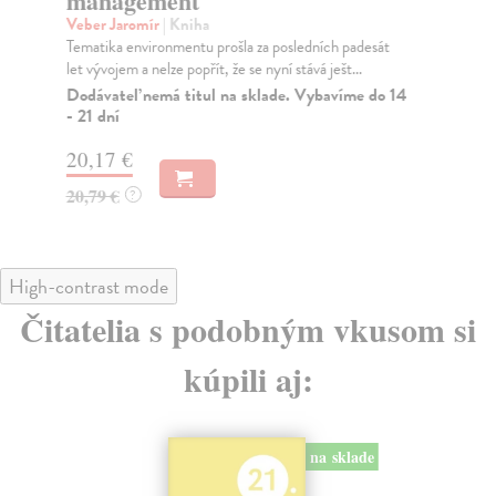
management
Vy
r
Veber Jaromír
| Kniha
Tematika environmentu prošla za posledních padesát
Pa
let vývojem a nelze popřít, že se nyní stává ješt...
Pro
„Ma
Dodávateľ nemá titul na sklade. Vybavíme do 14
- 21 dní
Za
20,17 €
13
20,79 €
?
14
High-contrast mode
Čitatelia s podobným vkusom si
kúpili aj:
na sklade