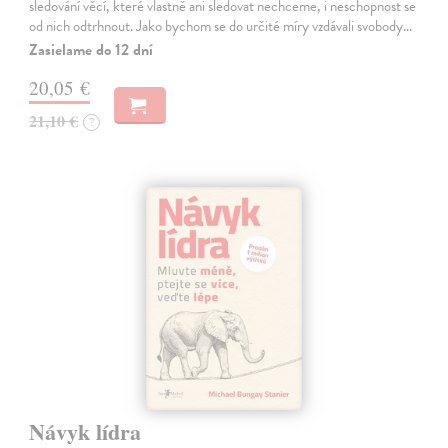
sledování věcí, které vlastně ani sledovat nechceme, i neschopnost se
od nich odtrhnout. Jako bychom se do určité míry vzdávali svobody…
Zasielame do 12 dní
20,05 €
21,10 €
?
Návyk lídra