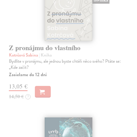
Z pronájmu do vlastního
Kotrčová Sabina
| Kniha
Bydlíte v pronájmu, ale jednou byste chtěli něco svého? Ptáte se:
„Kde začít?
Zasielame do 12 dní
13,05 €
14,50 €
?