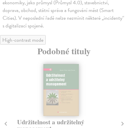
ekonomiky, jako průmysl (Průmysl 4.0), stavebnictví,
doprava, obchod, státní správa a fungování měst (Smart
Cities). V neposlední řadě nelze nezmínit některé „incidenty“
s digitalizací spojené.
High-contrast mode
Podobné tituly
Udržitelnost a udržitelný
P