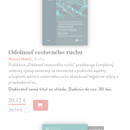
Odolnosť cestovného ruchu
Marciš Matúš
| Kniha
Publikácia „Odolnosť cestovného ruchu“ predstavuje komplexný
vedecký výstup zameraný na teoretické a praktické aspekty
schopnosti sektora cestovného ruchu absorbovať negatívne vplyvy a
prispôsobovať sa…
Dodávateľ nemá titul na sklade. Dodanie do cca. 30 dní.
20,12 €
20,74 €
?
novinka