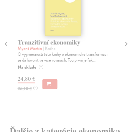
Tranzitivní ekonomiky
Ú
Myant Martin
| Kniha
Pro
O výjimečnosti této knihy o ekonomické transformaci
Pub
se dá hovořit ve více rovinách. Tou první je fak...
dos
pod
Na sklade
?
Za
24,80 €
12
26,10 €
?
12
Ďalšie z kategórie ekonomika,