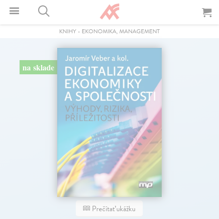
KNIHY
-
EKONOMIKA, MANAGEMENT
na sklade
Prečítať ukážku