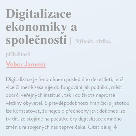
Digitalizace
ekonomiky a
společnosti
Výhody, rizika,
příležitosti
Veber Jaromír
Digitalizace je fenoménem posledního desetiletí, jenž
více či méně zasahuje do fungování jak podniků, měst,
obcí či veřejných institucí, tak i do života naprosté
většiny obyvatel. S pravděpodobností hraničící s jistotou
lze konstatovat, že nejde o přechodný jev; dokonce lze
tvrdit, že stojíme na počátku éry digitalizace amnoho
změn s ní spojených nás teprve čeká.
Čítať ďalej
↓