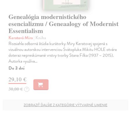
Genealógia modernistického
esencializmu / Geneaalogy of Modernist
Essentialism
Keratová Mira
| Kniha
Rozsiahla odborná štúdia kurátorky Miry Keratovej spojená s
vizuálnou autorskou intervenciou Svätopluka Mikitu HOLE otvára
doteraz nepreskúmané vrstvy tvorby Stana Filka (1937 – 2015).
Autorka využíva…
Do 3 dní
29,10 €
30,00 €
?
ZOBRAZIŤ ĎALŠIE Z KATEGÓRIE VÝTVARNÉ UMENIE