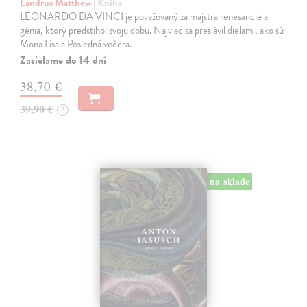
Landrus Matthew
| Kniha
LEONARDO DA VINCI je považovaný za majstra renesancie a
génia, ktorý predstihol svoju dobu. Najviac sa preslávil dielami, ako sú
Mona Lisa a Posledná večera.
Zasielame do 14 dní
38,70 €
39,90 €
?
na sklade