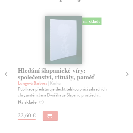
na sklade
Hledání šlapanické víry:
H
společenství, rituály, paměť
Mik
Sbí
Lungová Barbora
| Kniha
cel
Publikace představuje šlechtitelskou práci zahradních
chryzantém Jana Dvořáka ze Šlapanic prostředni...
Za
Na sklade
?
5,
22,60 €
6,