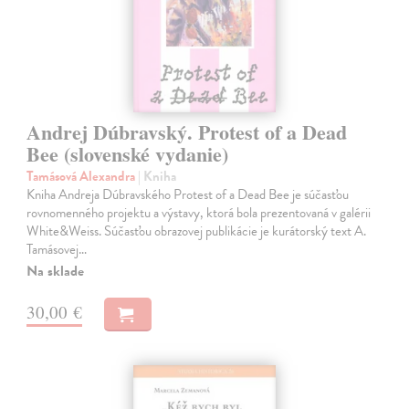
Andrej Dúbravský. Protest of a Dead
Bee (slovenské vydanie)
Tamásová Alexandra
| Kniha
Kniha Andreja Dúbravského Protest of a Dead Bee je súčasťou
rovnomenného projektu a výstavy, ktorá bola prezentovaná v galérii
White&Weiss. Súčasťou obrazovej publikácie je kurátorský text A.
Tamásovej…
Na sklade
30,00 €