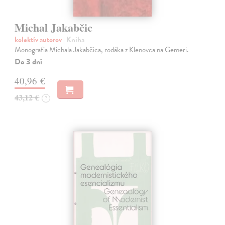
Michal Jakabčic
kolektív autorov
| Kniha
Monografia Michala Jakabčica, rodáka z Klenovca na Gemeri.
Do 3 dní
40,96 €
43,12 €
?