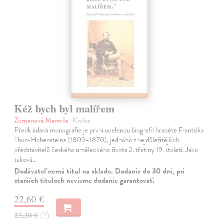
Kéž bych byl malířem
Zemanová Marcela
| Kniha
Předkládaná monografie je první ucelenou biografií hraběte Františka
Thun-Hohensteina (1809–1870), jednoho z nejdůležitějších
představitelů českého uměleckého života 2. třetiny 19. století. Jako
taková…
Dodávateľ nemá titul na sklade. Dodanie do 30 dní, pri
starších tituloch nevieme dodanie garantovať.
22,60 €
23,30 €
?