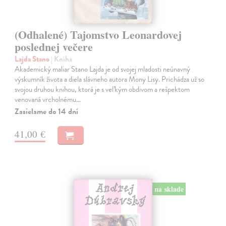
(Odhalené) Tajomstvo Leonardovej
poslednej večere
Lajda Stano
| Kniha
Akademický maliar Stano Lajda je od svojej mladosti neúnavný
výskumník života a diela slávneho autora Mony Lisy. Prichádza už so
svojou druhou knihou, ktorá je s veľkým obdivom a rešpektom
venovaná vrcholnému…
Zasielame do 14 dní
41,00 €
na sklade