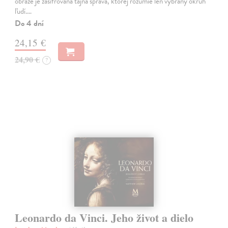
obraze je zašifrovaná tajná správa, ktorej rozumie len vybraný okruh
ľudí.…
Do 4 dní
24,15 €
24,90 €
?
Leonardo da Vinci. Jeho život a dielo