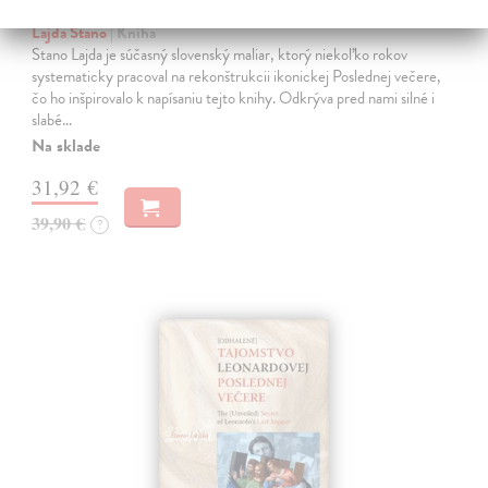
Posledná večera Leonarda z Vinci
Lajda Stano
| Kniha
Stano Lajda je súčasný slovenský maliar, ktorý niekoľko rokov
systematicky pracoval na rekonštrukcii ikonickej Poslednej večere,
čo ho inšpirovalo k napísaniu tejto knihy. Odkrýva pred nami silné i
slabé…
Na sklade
31,92 €
39,90 €
?