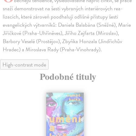
becnější tendence, vysledovatelné napříč církví, se práce
snaží demonstrovat na šesti vybraných interiérových rea­
lizacích, které zároveň poodhalují odlišné přístupy šesti
evangelických výtvarníků: Daniela Balabána (Sněžné), Marie
Jiřičkové (Praha-Uhříněves), Jiřího Zejfarta (Miroslav),
Barbory Veselé (Prostějov), Zbyňka Honzala (Jindřichův
Hradec) a Miroslava Rady (Praha-Vinohrady).
High-contrast mode
Podobné tituly