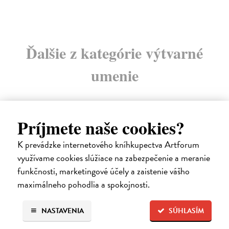
Ďalšie z kategórie výtvarné
umenie
Príjmete naše cookies?
na sklade
K prevádzke internetového kníhkupectva Artforum
využívame cookies slúžiace na zabezpečenie a meranie
funkčnosti, marketingové účely a zaistenie vášho
maximálneho pohodlia a spokojnosti.
NASTAVENIA
SÚHLASÍM