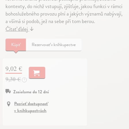
kontexty, do nichž vstupují, zjišťuje, jakou funkci v rámci
bohoslužebného provozu plní a jakých významů nabývají,
a všímá si podob, jež na sebe při tom berou.
Čítať ďalej
↓
Kúpiť
Rezervovať v kníhkupectve
9,02 €
9,30 €
?
Zasielame do 12 dní
Pozrieť dostupnosť
v kníhkupectvách