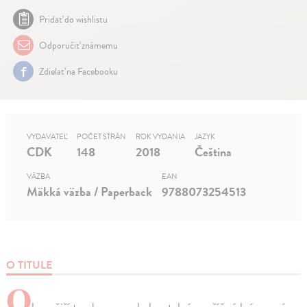
Pridať do wishlistu
Odporučiť známemu
Zdielať na Facebooku
VYDAVATEĽ
POČET STRÁN
ROK VYDANIA
JAZYK
CDK
148
2018
Čeština
VÄZBA
EAN
Mäkká väzba / Paperback
9788073254513
O TITULE
O