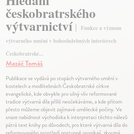
Hledání
českobratrského
výtvarnictví
Funkce a význam
výtvarného umění v bohoslužebných interiérech
Českobratrské...
Mazáč Tomáš
Publikace se vydává po stopách výtvarného umění v
kostelech a modlitebnách Českobratrské církve
evangelické, kde obvykle pro silný vliv reformované
tradice výtvarná díla příliš neočekáváme, a kde přitom
přesto můžeme objevit zajímavé umělecké počiny. Ve
snaze nabídnout východiska k interpretaci těchto nálezů
pátrá text knihy po důvodech, pro které výtvarná díla do
reformovaného prostředí postupně pronikají, zkoumá