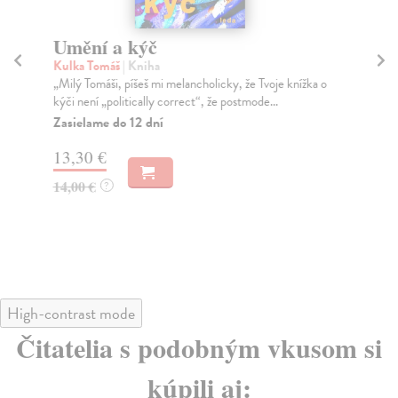
Umění a kýč
V
d
Kulka Tomáš
| Kniha
2
„Milý Tomáši, píšeš mi melancholicky, že Tvoje knížka o
kýči není „politically correct“, že postmode...
Vl
Zasielame do 12 dní
Pub
int
13,30 €
nar
Za
14,00 €
?
13
13
High-contrast mode
Čitatelia s podobným vkusom si
kúpili aj: