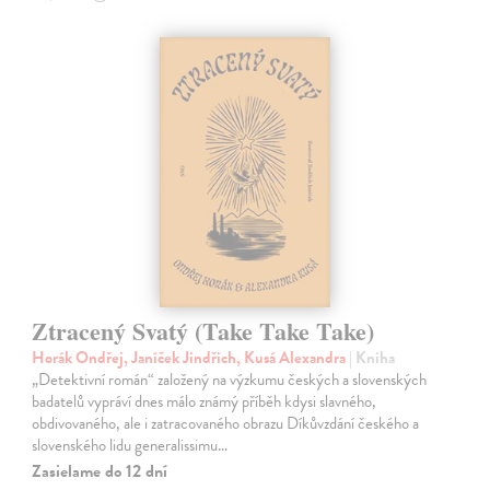
Ztracený Svatý (Take Take Take)
Horák Ondřej, Janíček Jindřich, Kusá Alexandra
| Kniha
„Detektivní román“ založený na výzkumu českých a slovenských
badatelů vypráví dnes málo známý příběh kdysi slavného,
obdivovaného, ale i zatracovaného obrazu Díkůvzdání českého a
slovenského lidu generalissimu…
Zasielame do 12 dní