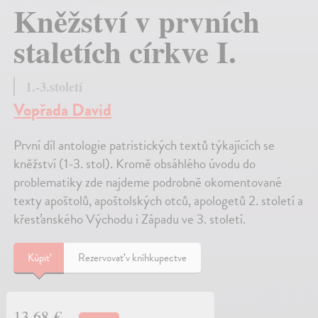
Kněžství v prvních
staletích církve I.
1.-3.století
Vopřada David
První díl antologie patristických textů týkajících se
kněžství (1-3. stol). Kromě obsáhlého úvodu do
problematiky zde najdeme podrobně okomentované
texty apoštolů, apoštolských otců, apologetů 2. století a
křesťanského Východu i Západu ve 3. století.
Kúpiť
Rezervovať v kníhkupectve
13,68 €