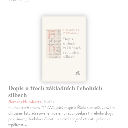
Dopis o třech základních řeholních
slibech
Romans Humbert z
| Kniha
Humbert z Romans († 1277), pátý magistr Řádu kazatelů, ve svém
okružním listu adresovaném celému řádu rozebírá tři řeholní sliby,
poslušnost, chudobu a čistotu, a s nimi spojené ctnosti, pokoru a
trpělivost.…