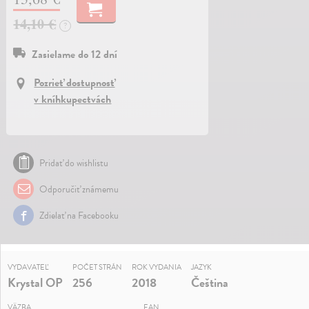
14,10 €
?
Zasielame do 12 dní
Pozrieť dostupnosť
v kníhkupectvách
Pridať do wishlistu
Odporučiť známemu
Zdielať na Facebooku
VYDAVATEĽ
POČET STRÁN
ROK VYDANIA
JAZYK
Krystal OP
256
2018
Čeština
VÄZBA
EAN