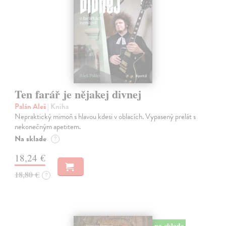
Ten farář je nějakej divnej
Palán Aleš
| Kniha
Nepraktický mimoň s hlavou kdesi v oblacích. Vypasený prelát s
nekonečným apetitem.
Na sklade
?
18,24 €
18,80 €
?
na sklade