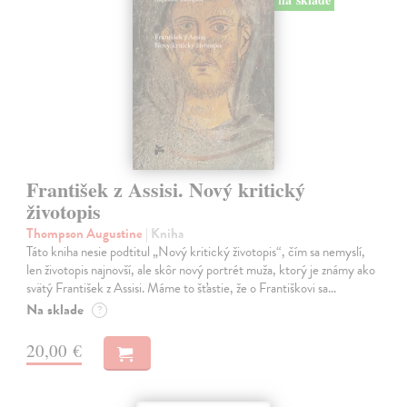
František z Assisi. Nový kritický
životopis
Thompson Augustine
| Kniha
Táto kniha nesie podtitul „Nový kritický životopis“, čím sa nemyslí,
len životopis najnovší, ale skôr nový portrét muža, ktorý je známy ako
svätý František z Assisi. Máme to šťastie, že o Františkovi sa…
Na sklade
?
20,00 €