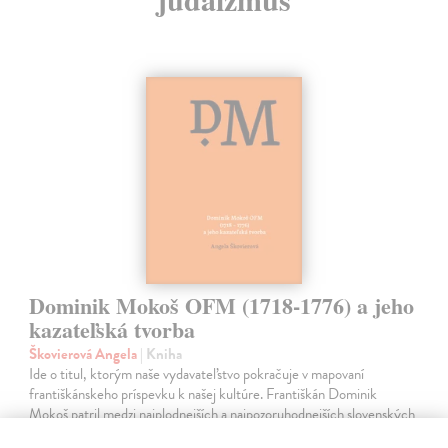
Dominik Mokoš OFM (1718-1776) a jeho
kazateľská tvorba
Škovierová Angela
| Kniha
Ide o titul, ktorým naše vydavateľstvo pokračuje v mapovaní
františkánskeho príspevku k našej kultúre. Františkán Dominik
Mokoš patril medzi najplodnejších a najpozoruhodnejších slovenských
autorov homiletickej…