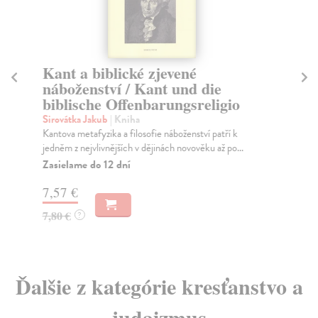
Kant a biblické zjevené
Kn
náboženství / Kant und die
cí
biblische Offenbarungsreligio
Vo
Dru
Sirovátka Jakub
| Kniha
kně
Kantova metafyzika a filosofie náboženství patří k
jedněm z nejvlivnějších v dějinách novověku až po...
Za
Zasielame do 12 dní
13
7,57 €
13
7,80 €
?
Ďalšie z kategórie kresťanstvo a
judaizmus