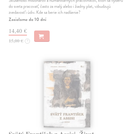
Skúsenosti misionárov a humanitárnych pracovníkov, ktorí sa vyberú
do sveta pracovať, často za malý alebo i žiadny plat, vzbudzujú
zvedavosť i údiv. Kde sa berie ich nadšenie?
Zasielame do 10 dní
14,40 €
15,00 €
?
Svätý František z Assisi. Život