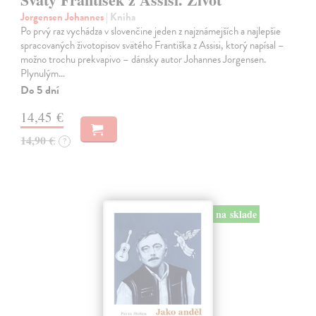
Jorgensen Johannes
| Kniha
Po prvý raz vychádza v slovenčine jeden z najznámejších a najlepšie
spracovaných životopisov svätého Františka z Assisi, ktorý napísal –
možno trochu prekvapivo – dánsky autor Johannes Jorgensen.
Plynulým…
Do 5 dní
14,45 €
14,90 €
?
na sklade