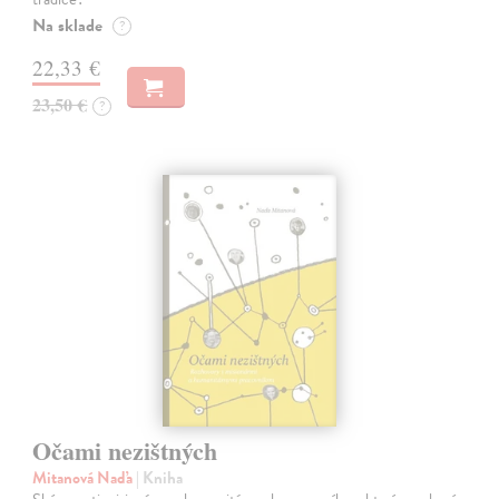
Na sklade
?
22,33 €
23,50 €
?
Očami nezištných
Mitanová Naďa
| Kniha