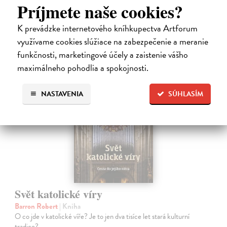
Príjmete naše cookies?
Zasielame do 14 dní
K prevádzke internetového kníhkupectva Artforum
18,00 €
využívame cookies slúžiace na zabezpečenie a meranie
funkčnosti, marketingové účely a zaistenie vášho
maximálneho pohodlia a spokojnosti.
na sklade
NASTAVENIA
SÚHLASÍM
Svět katolické víry
Barron Robert
| Kniha
O co jde v katolické víře? Je to jen dva tisíce let stará kulturní
tradice?