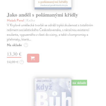
Jako anděl s polámanými křídly
Hošek Pavel
| Kniha
V Krylově umělecké tvorbě se odráží trpká zkušenost s totalitním
režimem socialistického Československa, s náročnou existencí
exulanta, vypuzeného z vlasti do ciziny, a také s kompromisy a
přehmaty, které…
Na sklade
?
13,30 €
14,00 €
?
na sklade