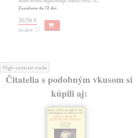
století druhou nejpočetnější českou církví, i d...
Za
Zasielame do 12 dní
22
20,56 €
23
21,20 €
?
High-contrast mode
Čitatelia s podobným vkusom si
kúpili aj: