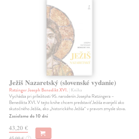
Ježiš Nazaretský (slovenské vydanie)
Ratzinger Joseph Benedikt XVI.
| Kniha
Vychádza pri príležitosti 95. narodenín Josepha Ratzingera –
Benedikta XVI. V tejto knihe chcem predstaviť Ježiša evanjelií ako
skutočného Ježiša, ako „historického Ježiša“ v pravom zmysle slova.
Zasielame do 10 dní
43,20 €
45,00 €
?