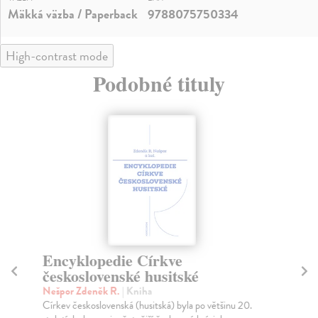
Mäkká väzba / Paperback
9788075750334
High-contrast mode
Podobné tituly
Encyklopedie Církve
B
československé husitské
Ro
Mon
Nešpor Zdeněk R.
| Kniha
erl
Církev československá (husitská) byla po většinu 20.
Mil