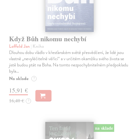
Když Bůh nikomu nechybí
Loffeld Jan
| Kniha
Dlouhou dobu vládlo v křesťanském světě přesvědčení, že lidé jsou
vlastně „nevyléčitelně věřící“ a v určitém okamžiku svého života se
jistě budou ptát na Boha. Na tomto nezpochybnitelném předpokladu
byla…
Na sklade
?
15,91 €
16,40 €
?
na sklade