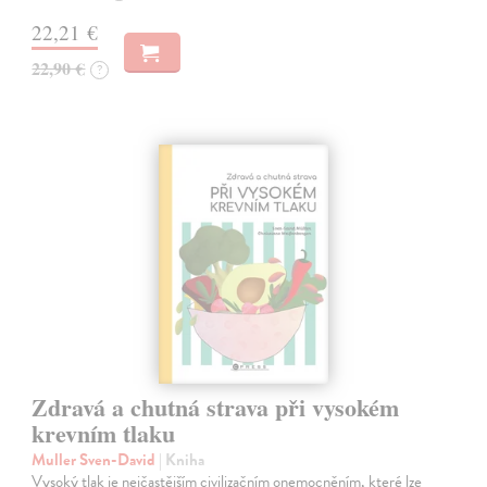
22,21 €
22,90 €
?
Zdravá a chutná strava při vysokém
krevním tlaku
Muller Sven-David
| Kniha
Vysoký tlak je nejčastějším civilizačním onemocněním, které lze