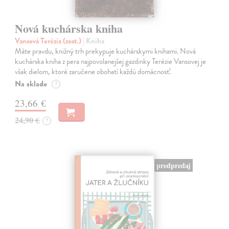
Nová kuchárska kniha
Vansová Terézia (zost.)
| Kniha
Máte pravdu, knižný trh prekypuje kuchárskymi knihami. Nová
kuchárska kniha z pera najpovolanejšej gazdinky Terézie Vansovej je
však dielom, ktoré zaručene obohatí každú domácnosť.
Na sklade
?
23,66 €
24,90 €
?
predpredaj