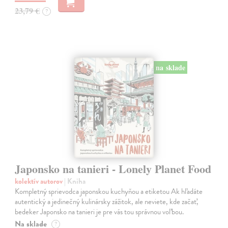
23,79 €
?
na sklade
Japonsko na tanieri - Lonely Planet Food
kolektív autorov
| Kniha
Kompletný sprievodca japonskou kuchyňou a etiketou Ak hľadáte
autentický a jedinečný kulinársky zážitok, ale neviete, kde začať,
bedeker Japonsko na tanieri je pre vás tou správnou voľbou.
Na sklade
?