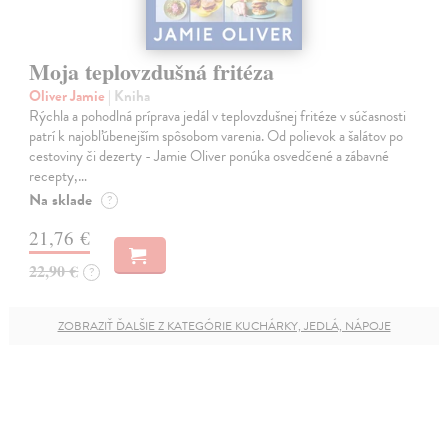
Moja teplovzdušná fritéza
Oliver Jamie
| Kniha
Rýchla a pohodlná príprava jedál v teplovzdušnej fritéze v súčasnosti
patrí k najobľúbenejším spôsobom varenia. Od polievok a šalátov po
cestoviny či dezerty - Jamie Oliver ponúka osvedčené a zábavné
recepty,…
Na sklade
?
21,76 €
22,90 €
?
ZOBRAZIŤ ĎALŠIE Z KATEGÓRIE KUCHÁRKY, JEDLÁ, NÁPOJE