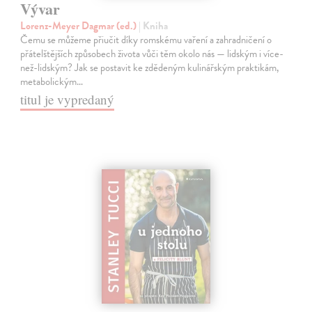
Vývar
Lorenz-Meyer Dagmar (ed.)
| Kniha
Čemu se můžeme přiučit díky romskému vaření a zahradničení o
přátelštějších způsobech života vůči těm okolo nás — lidským i více-
než-lidským? Jak se postavit ke zdědeným kulinářským praktikám,
metabolickým…
titul je vypredaný