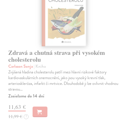
Zdravá a chutná strava při vysokém
cholesterolu
Carlsson Sonja
| Kniha
Zvýšená hladina cholesterolu patří mezi hlavní rizikové faktory
kardiovaskulárních onemocnění, jako jsou vysoký krevní tlak,
arterioskleróza, infarkt či mrtvice. Dlouhodobě ji lze ovlivnit vhodnou
stravou…
Zasielame do 14 dní
11,63 €
11,99 €
?