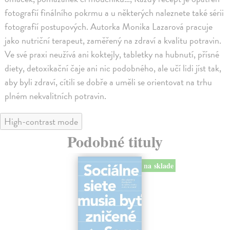
fotografií finálního pokrmu a u některých naleznete také sérii
fotografií postupových. Autorka Monika Lazarová pracuje
jako nutriční terapeut, zaměřený na zdraví a kvalitu potravin.
Ve své praxi neužívá ani koktejly, tabletky na hubnutí, přísné
diety, detoxikační čaje ani nic podobného, ale učí lidi jíst tak,
aby byli zdraví, cítili se dobře a uměli se orientovat na trhu
plném nekvalitních potravin.
High-contrast mode
Podobné tituly
na sklade