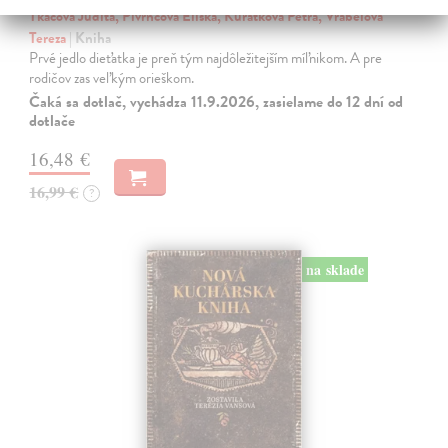
Tkáčová Judita, Pivrncová Eliška, Kuřátková Petra, Vrábelová
Tereza
| Kniha
Prvé jedlo dieťatka je preň tým najdôležitejším míľnikom. A pre
rodičov zas veľkým orieškom.
Čaká sa dotlač, vychádza 11.9.2026, zasielame do 12 dní od
dotlače
16,48 €
16,99 €
?
na sklade