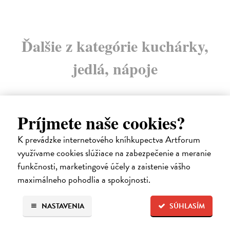
Ďalšie z kategórie kuchárky,
jedlá, nápoje
Príjmete naše cookies?
dotlač
K prevádzke internetového kníhkupectva Artforum
využívame cookies slúžiace na zabezpečenie a meranie
funkčnosti, marketingové účely a zaistenie vášho
maximálneho pohodlia a spokojnosti.
NASTAVENIA
SÚHLASÍM
Začíname s príkrmami