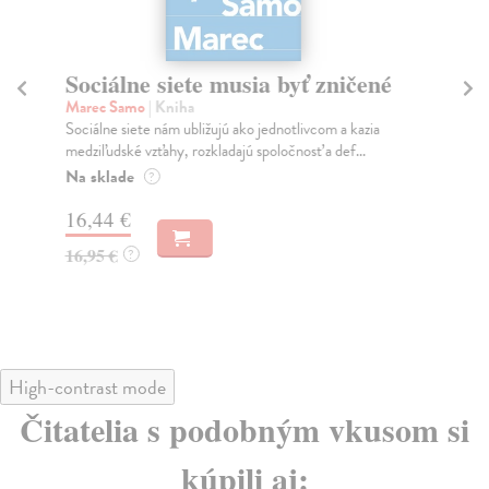
Sociálne siete musia byť zničené
S
K
Marec Samo
| Kniha
Sociálne siete nám ubližujú ako jednotlivcom a kazia
Mik
medziľudské vzťahy, rozkladajú spoločnosť a def...
Mon
o k
Na sklade
?
Na
16,44 €
23
16,95 €
?
24
High-contrast mode
Čitatelia s podobným vkusom si
kúpili aj: