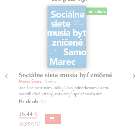
na sklade
Sociálne siete musia byť zničené
S
K
Marec Samo
| Kniha
Sociálne siete nám ubližujú ako jednotlivcom a kazia
Mik
medziľudské vzťahy, rozkladajú spoločnosť a def...
Mon
o k
Na sklade
?
Na
16,44 €
23
16,95 €
?
24