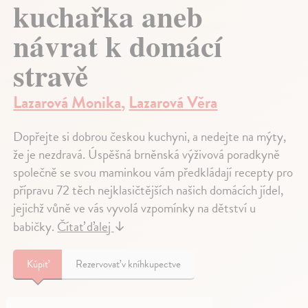
kuchařka aneb
návrat k domácí
stravě
Lazarová Monika
,
Lazarová Věra
Dopřejte si dobrou českou kuchyni, a nedejte na mýty,
že je nezdravá. Úspěšná brněnská výživová poradkyně
společně se svou maminkou vám předkládají recepty pro
přípravu 72 těch nejklasičtějších našich domácích jídel,
jejichž vůně ve vás vyvolá vzpomínky na dětství u
babičky.
Čítať ďalej
↓
Kúpiť
Rezervovať v kníhkupectve