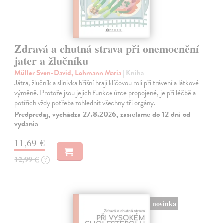
Zdravá a chutná strava při onemocnění
jater a žlučníku
Müller Sven-David, Lohmann Maria
| Kniha
Játra, žlučník a slinivka břišní hrají klíčovou roli při trávení a látkové
výměně. Protože jsou jejich funkce úzce propojené, je při léčbě a
potížích vždy potřeba zohlednit všechny tři orgány.
Predpredaj, vychádza 27.8.2026, zasielame do 12 dní od
vydania
11,69 €
12,99 €
?
novinka