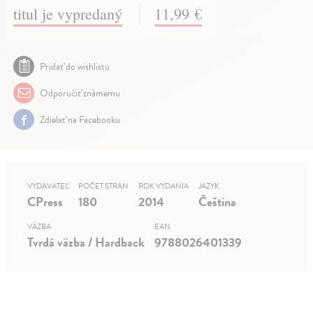
titul je vypredaný
11,99 €
Pridať do wishlistu
Odporučiť známemu
Zdielať na Facebooku
VYDAVATEĽ
POČET STRÁN
ROK VYDANIA
JAZYK
CPress
180
2014
Čeština
VÄZBA
EAN
Tvrdá väzba / Hardback
9788026401339