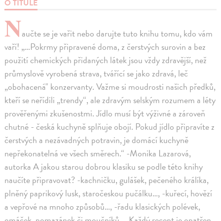
O TITULE
N
aučte se je vařit nebo darujte tuto knihu tomu, kdo vám
vaří! „…Pokrmy připravené doma, z čerstvých surovin a bez
použití chemických přidaných látek jsou vždy zdravější, než
průmyslově vyrobená strava, tvářící se jako zdravá, leč
„obohacená" konzervanty. Važme si moudrosti našich předků,
kteří se neřídili „trendy“, ale zdravým selským rozumem a léty
prověřenými zkušenostmi. Jídlo musí být výživné a zároveň
chutné - česká kuchyně splňuje obojí. Pokud jídlo připravíte z
čerstvých a nezávadných potravin, je domácí kuchyně
nepřekonatelná ve všech směrech.“ -Monika Lazarová,
autorka A jakou starou dobrou klasiku se podle této knihy
naučíte připravovat? -kachničku, gulášek, pečeného králíka,
plněný paprikový lusk, staročeskou pučálku…, -kuřecí, hovězí
a vepřové na mnoho způsobů…, -řadu klasických polévek,
omáček, pomazánek či moučníků…, Každý recept je opatřen