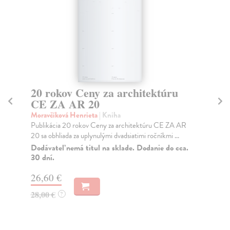
20 rokov Ceny za architektúru
R
CE ZA AR 20
2
Moravčíková Henrieta
| Kniha
Mo
Publikácia 20 rokov Ceny za architektúru CE ZA AR
Roč
20 sa obhliada za uplynulými dvadsiatimi ročníkmi ...
kto
Dodávateľ nemá titul na sklade. Dodanie do cca.
Do
30 dní.
27
26,60 €
29
28,00 €
?