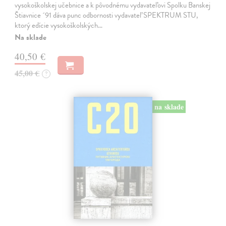
vysokoškolskej učebnice a k pôvodnému vydavateľovi Spolku Banskej
Štiavnice ´91 dáva punc odbornosti vydavateľ SPEKTRUM STU,
ktorý edície vysokoškolských…
Na sklade
40,50 €
45,00 €
?
na sklade