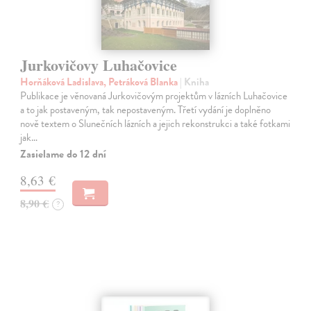
Jurkovičovy Luhačovice
Horňáková Ladislava, Petráková Blanka
| Kniha
Publikace je věnovaná Jurkovičovým projektům v lázních Luhačovice
a to jak postaveným, tak nepostaveným. Třetí vydání je doplněno
nově textem o Slunečních lázních a jejich rekonstrukci a také fotkami
jak…
Zasielame do 12 dní
8,63 €
8,90 €
?