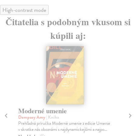
High-contrast mode
Čitatelia s podobným vkusom si
kúpili aj:
Moderné umenie
P
Dempsey Amy
| Kniha
Pag
Prehľadná príručka Moderné umenie z edície Umenie
Pag
v skratke nás oboznámi s najdynamickejšími a najpo...
Zaz