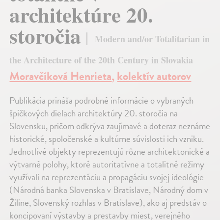
architektúre 20.
storočia
Modern and/or Totalitarian in
the Architecture of the 20th Century in Slovakia
Moravčíková Henrieta
,
kolektív autorov
Publikácia prináša podrobné informácie o vybraných
špičkových dielach architektúry 20. storočia na
Slovensku, pričom odkrýva zaujímavé a doteraz neznáme
historické, spoločenské a kultúrne súvislosti ich vzniku.
Jednotlivé objekty reprezentujú rôzne architektonické a
výtvarné polohy, ktoré autoritatívne a totalitné režimy
využívali na reprezentáciu a propagáciu svojej ideológie
(Národná banka Slovenska v Bratislave, Národný dom v
Žiline, Slovenský rozhlas v Bratislave), ako aj predstáv o
koncipovaní výstavby a prestavby miest, verejného