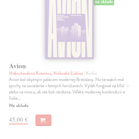
na sklade
Avion
Haberlandová Katarína, Voľanská Ľubica
| Kniha
Avion bol obytným palácom modernej Bratislavy. Na terasách mal
sprchy na osvieženie v letných horúčavách. Výťah fungoval na kľúč —
alebo na mincu, ak ste boli návšteva. Vďaka modernej konštrukcii si
ľudia…
Na sklade
45,00 €