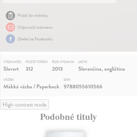
Pridať do wishlistu
Odporučiť známemu
Zdielať na Facebooku
VYDAVATEĽ
POČET STRÁN
ROK VYDANIA
JAZYK
Slovart
312
2013
Slovenčina, angličtina
VÄZBA
EAN
Mäkká väzba / Paperback
9788055610566
High-contrast mode
Podobné tituly