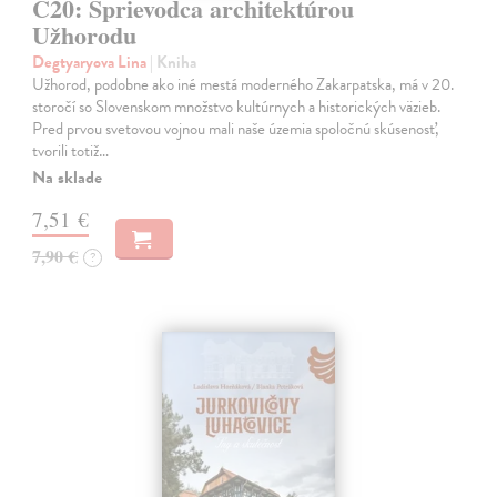
C20: Sprievodca architektúrou
Užhorodu
Degtyaryova Lina
| Kniha
Užhorod, podobne ako iné mestá moderného Zakarpatska, má v 20.
storočí so Slovenskom množstvo kultúrnych a historických väzieb.
Pred prvou svetovou vojnou mali naše územia spoločnú skúsenosť,
tvorili totiž…
Na sklade
7,51 €
7,90 €
?