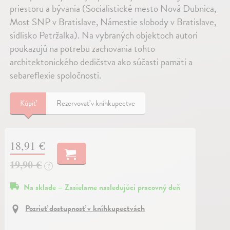
priestoru a bývania (Socialistické mesto Nová Dubnica,
Most SNP v Bratislave, Námestie slobody v Bratislave,
sídlisko Petržalka). Na vybraných objektoch autori
poukazujú na potrebu zachovania tohto
architektonického dedičstva ako súčasti pamäti a
sebareflexie spoločnosti.
Kúpiť
Rezervovať v kníhkupectve
18,91 €
19,90 €
?
Na sklade – Zasielame nasledujúci pracovný deň
Pozrieť dostupnosť v kníhkupectvách