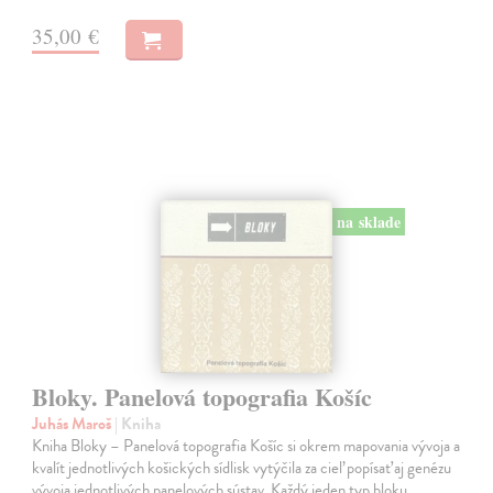
35,00 €
na sklade
Bloky. Panelová topografia Košíc
Juhás Maroš
| Kniha
Kniha Bloky – Panelová topografia Košíc si okrem mapovania vývoja a
kvalít jednotlivých košických sídlisk vytýčila za cieľ popísať aj genézu
vývoja jednotlivých panelových sústav. Každý jeden typ bloku…