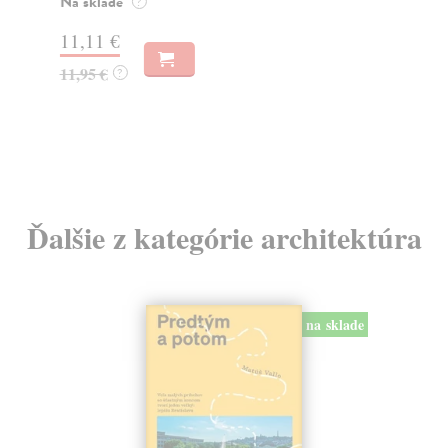
Na sklade
Na
?
11,11 €
19
11,95 €
19
?
Ďalšie z kategórie architektúra
na sklade