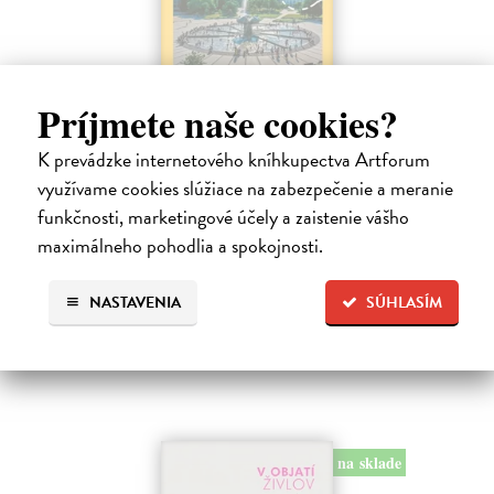
Predtým a potom
Príjmete naše cookies?
Vallo Matúš
| Kniha
Predtým tu bola vízia skupiny nadšencov, ktorí chceli premeniť
K prevádzke internetového kníhkupectva Artforum
hlavné mesto Slovenska na modernú európsku metropolu. Dnes je tu
využívame cookies slúžiace na zabezpečenie a meranie
Bratislava a jej primátor Matúš Vallo, ktorí ukazujú, že aj zdanlivo
funkčnosti, marketingové účely a zaistenie vášho
naivné…
maximálneho pohodlia a spokojnosti.
Na sklade
18,55 €
NASTAVENIA
SÚHLASÍM
19,95 €
?
na sklade