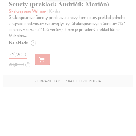
Sonety (preklad: Andričík Marián)
Shakespeare William
| Kniha
Shakespearove Sonety predstavujú nový kompletný preklad jedného
z najväčších skvostov svetovej lyriky, Shakespearových Sonetov (154
sonetov v rozsahu 2 155 veršov); k nim je priradený preklad básne
Milenkin…
Na sklade
?
25,20 €
28,00 €
?
ZOBRAZIŤ ĎALŠIE Z KATEGÓRIE POÉZIA