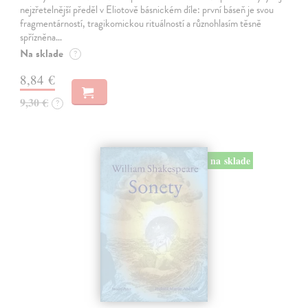
nejzřetelnější předěl v Eliotově básnickém díle: první báseň je svou
fragmentárností, tragikomickou rituálností a různohlasím těsně
spřízněna…
Na sklade
?
8,84 €
9,30 €
?
na sklade