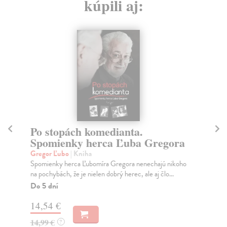
kúpili aj:
Po stopách komedianta.
C
Spomienky herca Ľuba Gregora
p
Gregor Ľubo
| Kniha
Ol
Spomienky herca Ľubomíra Gregora nenechajú nikoho
Vla
na pochybách, že je nielen dobrý herec, ale aj člo...
Bol
Do 5 dní
Na
14,54 €
15
14,99 €
16
?