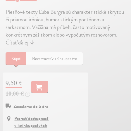
Piesňové texty Ľuba Burgra sú charakteristické skrytou
či priamou iróniou, humoristickým podtónom a
sarkazmom. Väčšina má príbeh, často motivovaný
konkrétnym zážitkom alebo vypočutým rozhovorom.
Čítať ďalej
↓
Kúpiť
Rezervovať v kníhkupectve
9,50 €
10,00 €
?
Zasielame do 5 dní
Pozrieť dostupnosť
v kníhkupectvách