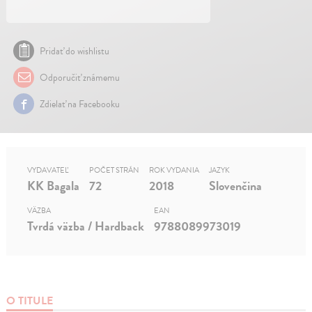
Pridať do wishlistu
Odporučiť známemu
Zdielať na Facebooku
VYDAVATEĽ
POČET STRÁN
ROK VYDANIA
JAZYK
KK Bagala
72
2018
Slovenčina
VÄZBA
EAN
Tvrdá väzba / Hardback
9788089973019
O TITULE