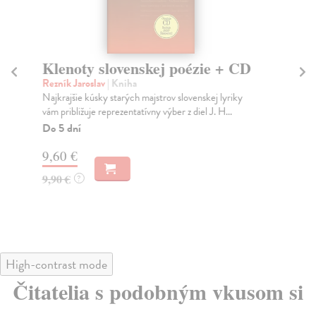
Klenoty slovenskej poézie + CD
H
R
Rezník Jaroslav
| Kniha
Najkrajšie kúsky starých majstrov slovenskej lyriky
He
vám približuje reprezentatívny výber z diel J. H...
Zbi
zme
Do 5 dní
Na
9,60 €
9,
9,90 €
?
10
High-contrast mode
Čitatelia s podobným vkusom si