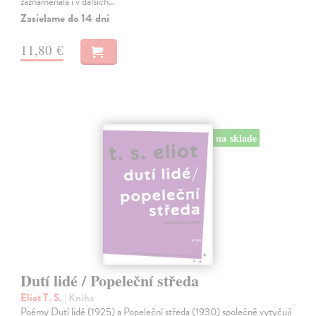
zaznamenala i v dalších…
Zasielame do 14 dní
11,80 €
na sklade
Dutí lidé / Popeleční středa
Eliot T. S.
| Kniha
Poémy Dutí lidé (1925) a Popeleční středa (1930) společně vytyčují