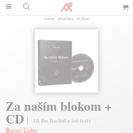
KNIHY
-
BELETRIA
-
POÉZIA
Za naším blokom +
CD
Ali ibn Rachid a iné texty
Burgr Ľubo