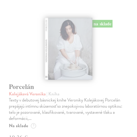
na sklade
Porcelán
Kolejáková Veronika
| Kniha
Texty v debutovej básnickej knihe Veroniky Kolejákovej Porcelán
prepájajú intímnu skúsenosť so znepokojivou laboratórnou optikou:
telo je pozorované, klasifikované, tvarované, vystavené tlaku a
deformácii,…
Na sklade
?