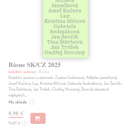
Básne SK/CZ 2025
kolektív autorov
| Kniha
Kolektív autorov a autoriek: Zuzana Goleinová, Alžběta Janečková,
Josef Kučera, Luz, Kristína Mičová, Gabriela Sedmáková, Jan Ševčík,
Tina Štěrbová, Jan Trtílek, Ondřej Novotný Zborník desiatich
najlepších…
Na sklade
?
8,98 €
9,45 €
?