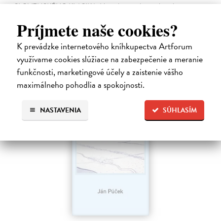
SLOVENSKÉHO KLASIKA. Nemýlia sa tí, ktorí v básnikovi
Miroslavovi Válkovi (1927 – 1991) vidia deziluzívneho analytika
Príjmete naše cookies?
ľudskej situácie.
Na sklade
?
K prevádzke internetového kníhkupectva Artforum
33,85 €
využívame cookies slúžiace na zabezpečenie a meranie
funkčnosti, marketingové účely a zaistenie vášho
34,90 €
?
maximálneho pohodlia a spokojnosti.
NASTAVENIA
SÚHLASÍM