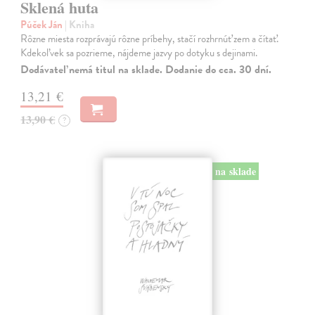
Sklená huta
Púček Ján
| Kniha
Rôzne miesta rozprávajú rôzne príbehy, stačí rozhrnúť zem a čítať.
Kdekoľvek sa pozrieme, nájdeme jazvy po dotyku s dejinami.
Dodávateľ nemá titul na sklade. Dodanie do cca. 30 dní.
13,21 €
13,90 €
?
na sklade