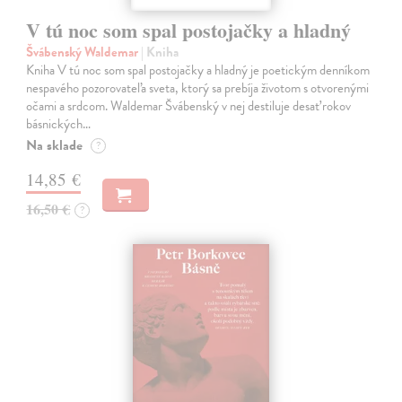
V tú noc som spal postojačky a hladný
Švábenský Waldemar
| Kniha
Kniha V tú noc som spal postojačky a hladný je poetickým denníkom
nespavého pozorovateľa sveta, ktorý sa prebíja životom s otvorenými
očami a srdcom. Waldemar Švábenský v nej destiluje desať rokov
básnických…
Na sklade
?
14,85 €
16,50 €
?