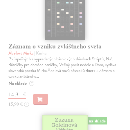
Záznam o vzniku zvláštneho sveta
Ábelová Mirka
| Kniha
Po úspešných a vypredaných básnických zbierkach Striptíz, Na!,
Básničky pre domáce paničky, Večný pocit nedele a Dom, vydáva
slovenská poetka Mirka Ábelová novú básnickú zbierku. Záznam o
vzniku zvláštneho…
Na sklade
?
14,31 €
15,90 €
?
na sklade