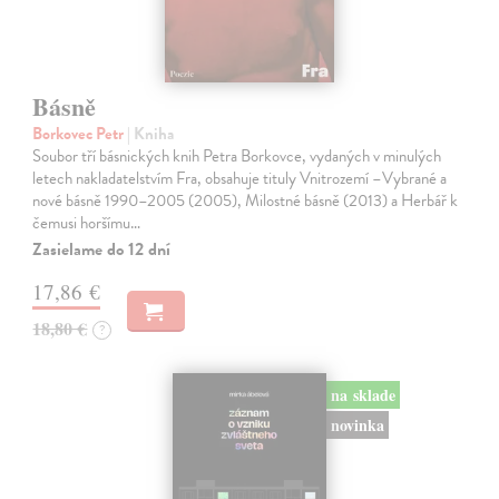
Básně
Borkovec Petr
| Kniha
Soubor tří básnických knih Petra Borkovce, vydaných v minulých
letech nakladatelstvím Fra, obsahuje tituly Vnitrozemí –Vybrané a
nové básně 1990–2005 (2005), Milostné básně (2013) a Herbář k
čemusi horšímu…
Zasielame do 12 dní
17,86 €
18,80 €
?
na sklade
novinka