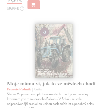
10,36 €
10,90 €
?
Moje máma ví, jak to ve městech chodí
Petrovič Radmila
| Kniha
Sbírka Moje máma ví, jak to ve městech chodí je mimořádným
literárním jevem současného Balkánu. V Srbsku se stala
nejprodávanější básnickou knihou posledních let a podobný ohlas