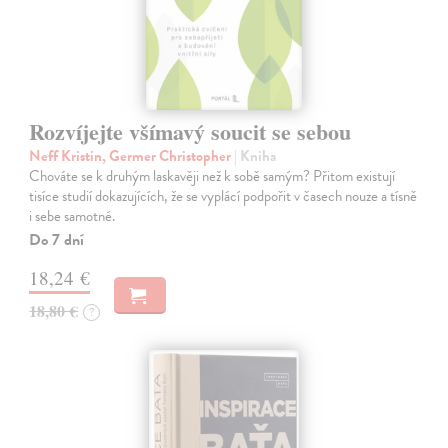
Rozvíjejte všímavý soucit se sebou
Neff Kristin, Germer Christopher
| Kniha
Chováte se k druhým laskavěji než k sobě samým? Přitom existují
tisíce studií dokazujících, že se vyplácí podpořit v časech nouze a tísně
i sebe samotné.
Do 7 dní
18,24 €
18,80 €
?