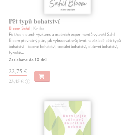
Pět typů bohatství
Bloom Sahil
| Kniha
Po třech letech výzkumu a osobních experimentů vytvořil Sahil
Bloom převratný plán, jak vybudovat svůj život na základě pěti typů
bohatství - časové bohatství, sociální bohatství, duševní bohatství,
fyzické…
Zasielame do 10 dní
22,75 €
23,45 €
?