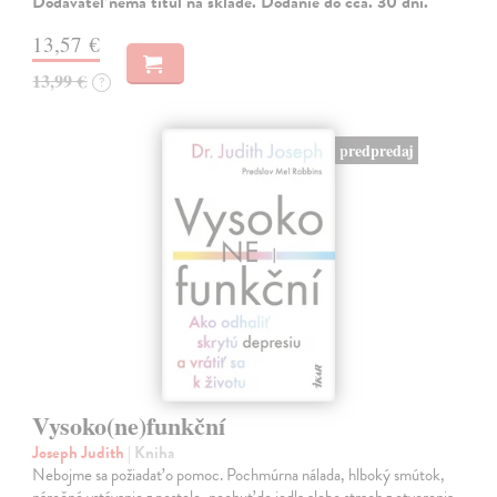
Dodávateľ nemá titul na sklade. Dodanie do cca. 30 dní.
13,57 €
13,99 €
?
predpredaj
Vysoko(ne)funkční
Joseph Judith
| Kniha
Nebojme sa požiadať o pomoc. Pochmúrna nálada, hlboký smútok,