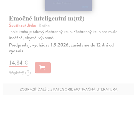
Emočně inteligentní m(už)
Ševčíková Jitka
| Kniha
Tahle kniha je takový záchranný kruh. Záchranný kruh pro muže
úspěšné, chytré, výkonné.
Predpredaj, vychádza 1.9.2026, zasielame do 12 dní od
vydania
14,84 €
16,49 €
?
ZOBRAZIŤ ĎALŠIE Z KATEGÓRIE MOTIVAČNÁ LITERATÚRA