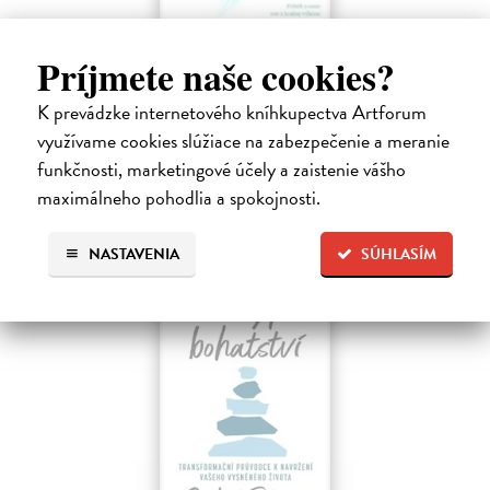
Menej konať, viac byť
Príjmete naše cookies?
Gajdošová Stanislava
| Kniha
Strávila som roky vo väzení, žila som v zajatí výkonu. Vlastnú hodnotu
K prevádzke internetového kníhkupectva Artforum
som nachádzala v tom, koľko toho zvládnem.
využívame cookies slúžiace na zabezpečenie a meranie
Dodávateľ nemá titul na sklade. Dodanie do cca. 30 dní.
funkčnosti, marketingové účely a zaistenie vášho
13,29 €
maximálneho pohodlia a spokojnosti.
13,99 €
?
NASTAVENIA
SÚHLASÍM