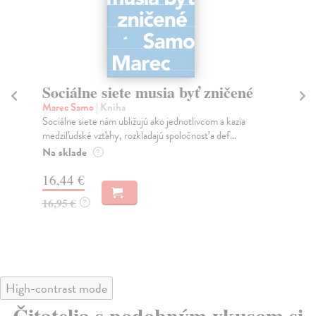
Sociálne siete musia byť zničené
S
K
Marec Samo
| Kniha
Sociálne siete nám ubližujú ako jednotlivcom a kazia
Mik
medziľudské vzťahy, rozkladajú spoločnosť a def...
Mon
o k
Na sklade
?
Na
16,44 €
23
16,95 €
?
24
High-contrast mode
Čitatelia s podobným vkusom si