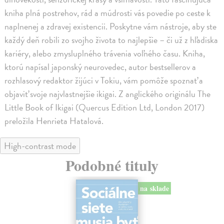
kniha plná postrehov, rád a múdrosti vás povedie po ceste k
naplnenej a zdravej existencii. Poskytne vám nástroje, aby ste
každý deň robili zo svojho života to najlepšie – či už z hľadiska
kariéry, alebo zmysluplného trávenia voľného času. Kniha,
ktorú napísal japonský neurovedec, autor bestsellerov a
rozhlasový redaktor žijúci v Tokiu, vám pomôže spoznať a
objaviť svoje najvlastnejšie ikigai. Z anglického originálu The
Little Book of Ikigai (Quercus Edition Ltd, London 2017)
preložila Henrieta Hatalová.
High-contrast mode
Podobné tituly
na sklade