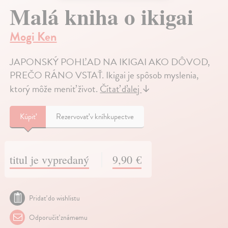
Malá kniha o ikigai
Mogi Ken
JAPONSKÝ POHĽAD NA IKIGAI AKO DÔVOD,
PREČO RÁNO VSTAŤ. Ikigai je spôsob myslenia,
ktorý môže meniť život.
Čítať ďalej
↓
Kúpiť
Rezervovať v kníhkupectve
titul je vypredaný
9,90 €
Pridať do wishlistu
Odporučiť známemu