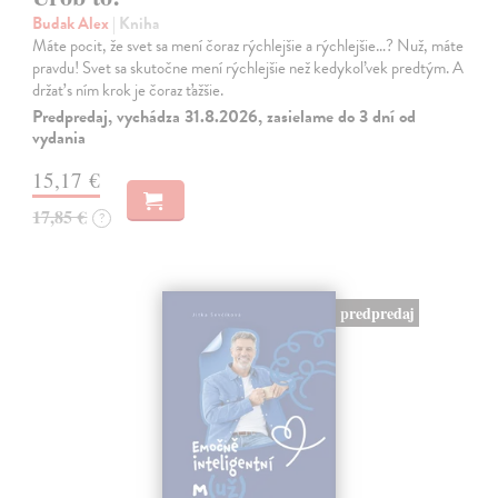
Budak Alex
| Kniha
Máte pocit, že svet sa mení čoraz rýchlejšie a rýchlejšie…? Nuž, máte
pravdu! Svet sa skutočne mení rýchlejšie než kedykoľvek predtým. A
držať s ním krok je čoraz ťažšie.
Predpredaj, vychádza 31.8.2026, zasielame do 3 dní od
vydania
15,17 €
17,85 €
?
predpredaj