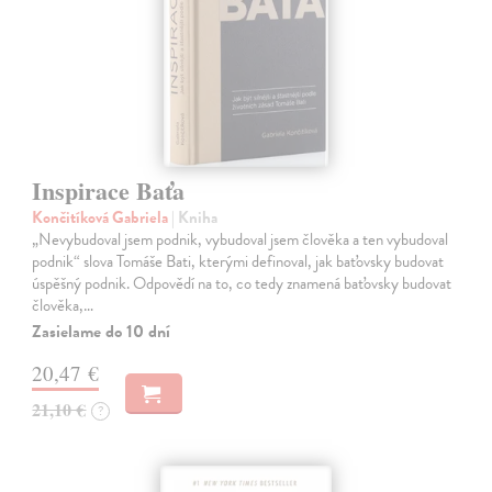
Inspirace Baťa
Končitíková Gabriela
| Kniha
„Nevybudoval jsem podnik, vybudoval jsem člověka a ten vybudoval
podnik“ slova Tomáše Bati, kterými definoval, jak baťovsky budovat
úspěšný podnik. Odpovědí na to, co tedy znamená baťovsky budovat
člověka,…
Zasielame do 10 dní
20,47 €
21,10 €
?