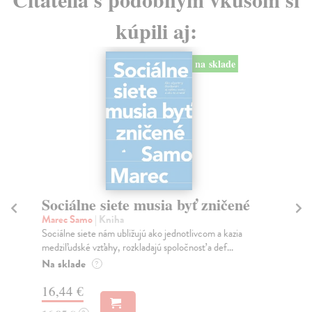
kúpili aj:
na sklade
Sociálne siete musia byť zničené
S
K
Marec Samo
| Kniha
Sociálne siete nám ubližujú ako jednotlivcom a kazia
Mik
medziľudské vzťahy, rozkladajú spoločnosť a def...
Mon
o k
Na sklade
?
Na
16,44 €
23