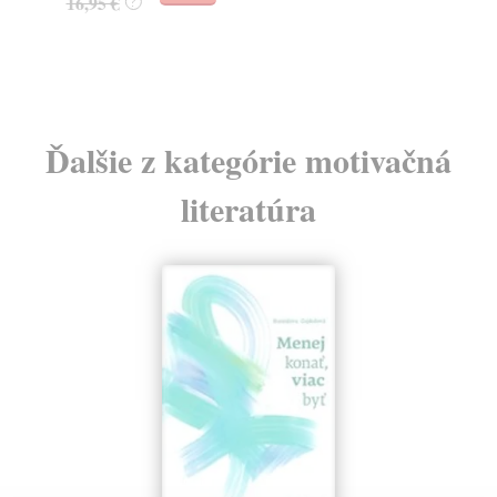
16,95 €
?
24
Ďalšie z kategórie motivačná
literatúra