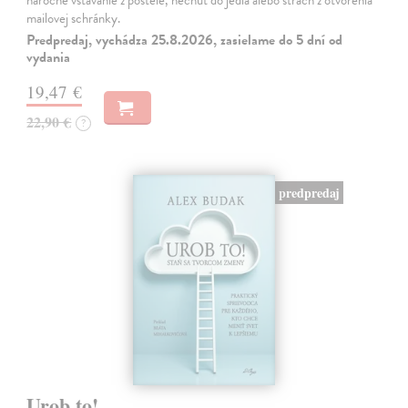
náročné vstávanie z postele, nechuť do jedla alebo strach z otvorenia
mailovej schránky.
Predpredaj, vychádza 25.8.2026, zasielame do 5 dní od
vydania
19,47 €
22,90 €
?
predpredaj
Urob to!