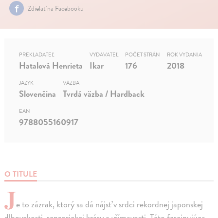
Zdielať na Facebooku
PREKLADATEĽ
VYDAVATEĽ
POČET STRÁN
ROK VYDANIA
Hatalová Henrieta
Ikar
176
2018
JAZYK
VÄZBA
Slovenčina
Tvrdá väzba / Hardback
EAN
9788055160917
O TITULE
J
e to zázrak, ktorý sa dá nájsť v srdci rekordnej japonskej
dlhovekosti, senzorickej krásy a všímavosti. Táto fascinujúca