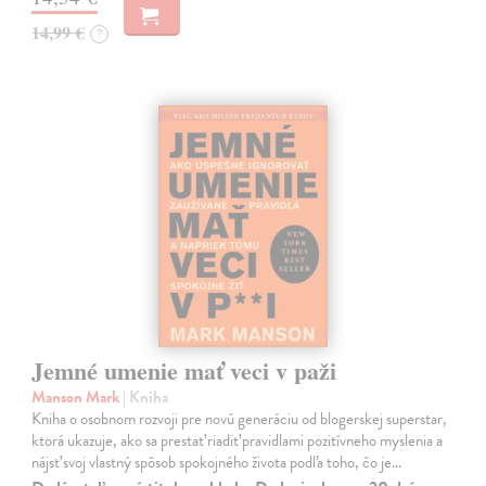
14,99 €
?
Jemné umenie mať veci v paži
Manson Mark
| Kniha
Kniha o osobnom rozvoji pre novú generáciu od blogerskej superstar,
ktorá ukazuje, ako sa prestať riadiť pravidlami pozitívneho myslenia a
nájsť svoj vlastný spôsob spokojného života podľa toho, čo je…