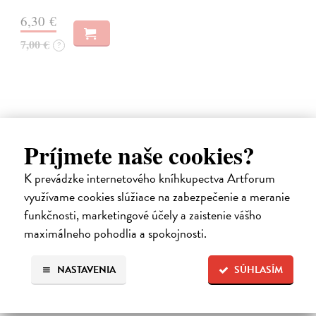
6,30 €
7,00 €
?
Príjmete naše cookies?
na sklade
K prevádzke internetového kníhkupectva Artforum
využívame cookies slúžiace na zabezpečenie a meranie
funkčnosti, marketingové účely a zaistenie vášho
maximálneho pohodlia a spokojnosti.
Vlna 105/2025
NASTAVENIA
SÚHLASÍM
kolektív autorov
| Časopis
EDITORIÁL Text Peter Šulej SLOBODA JASKYNE Text Robo
Švarc