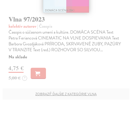
Vlna 97/2023
kolektív autorov
| Časopis
Časopis o súčasnom umení a kultúre. DOMÁCA SCÉNA Text
Petra Feriancová CINEMATIC NA VLNE DOSPIEVANIA Text
Barbora Gvozdjáková PRÍRODA, SKRVAVENÉ ZUBY, PAZÚRY
V TRANZITE Text (red.) ROZHOVOR SO SILVIOU…
Na sklade
4,75 €
5,00 €
?
ZOBRAZIŤ ĎALŠIE Z KATEGÓRIE VLNA