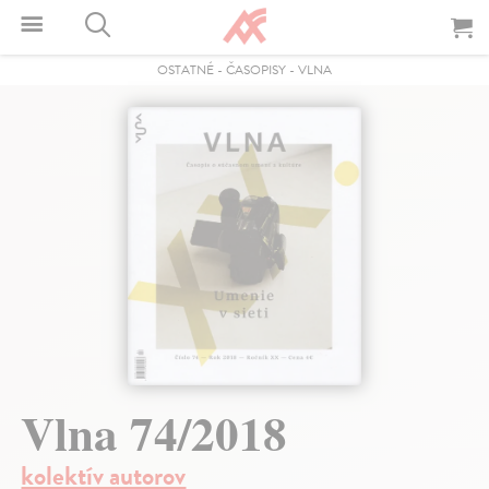
OSTATNÉ
-
ČASOPISY
-
VLNA
Vlna 74/2018
kolektív autorov