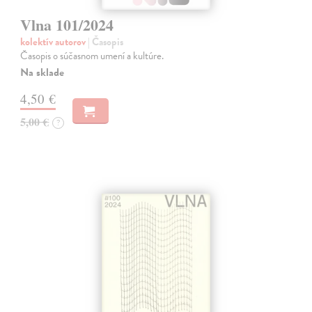
Vlna 101/2024
kolektív autorov
| Časopis
Časopis o súčasnom umení a kultúre.
Na sklade
4,50 €
5,00 €
?