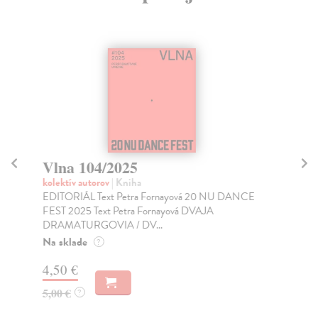
Vlna 104/2025
V
kolektív autorov
| Kniha
kol
EDITORIÁL Text Petra Fornayová 20 NU DANCE
Čas
FEST 2025 Text Petra Fornayová DVAJA
Na
DRAMATURGOVIA / DV...
6,
Na sklade
?
7,
4,50 €
5,00 €
?