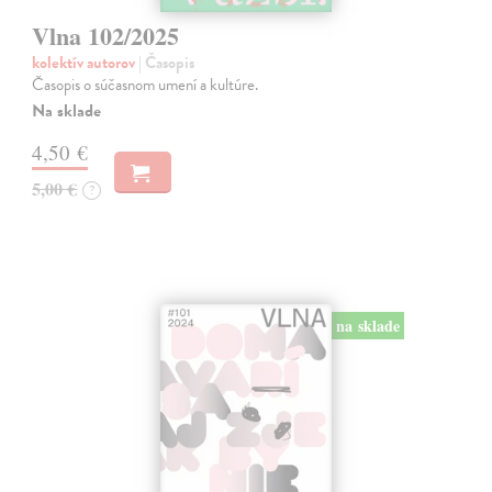
Vlna 102/2025
kolektív autorov
| Časopis
Časopis o súčasnom umení a kultúre.
Na sklade
4,50 €
5,00 €
?
na sklade