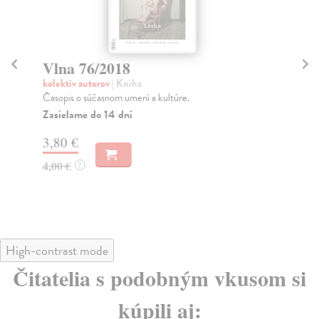
Vlna 76/2018
V
kolektív autorov
| Kniha
kol
Časopis o súčasnom umení a kultúre.
Čas
Zasielame do 14 dní
Na
3,80 €
6,
4,00 €
7,
?
High-contrast mode
Čitatelia s podobným vkusom si
kúpili aj: