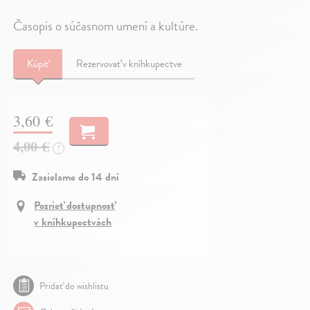
Časopis o súčasnom umení a kultúre.
Kúpiť
Rezervovať v kníhkupectve
3,60 €
4,00 €
?
Zasielame do 14 dní
Pozrieť dostupnosť
v kníhkupectvách
Pridať do wishlistu