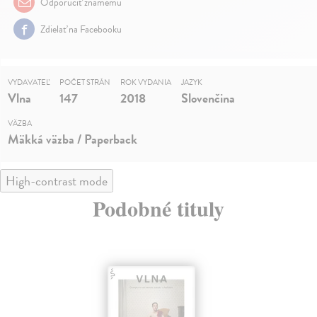
Odporučiť známemu
Zdielať na Facebooku
VYDAVATEĽ
POČET STRÁN
ROK VYDANIA
JAZYK
Vlna
147
2018
Slovenčina
VÄZBA
Mäkká väzba / Paperback
High-contrast mode
Podobné tituly