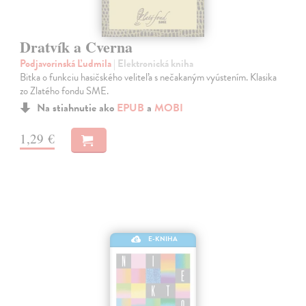
Dratvík a Cverna
Podjavorinská Ľudmila
| Elektronická kniha
Bitka o funkciu hasičského veliteľa s nečakaným vyústením. Klasika
zo Zlatého fondu SME.
Na stiahnutie ako
EPUB
a
MOBI
1,29 €
E-KNIHA