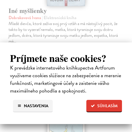
Iné myšlienky
Dobrakovová Ivana
| Elektronická kniha
Mladé dievča, ktoré zažíva svoj prvý vzťah a má nástojčivý pocit, že
takto by to vyzerať nemalo, matka, ktorá tyranizuje svoju dcéru
jedlom, dcéra, ktorá tyranizuje svoju matku jedlom, expatka, ktorá
má…
Na stiahnutie ako
EPUB
,
MOBI
a
PDF
Príjmete naše cookies?
12,90 €
K prevádzke internetového kníhkupectva Artforum
využívame cookies slúžiace na zabezpečenie a meranie
funkčnosti, marketingové účely a zaistenie vášho
maximálneho pohodlia a spokojnosti.
NASTAVENIA
SÚHLASÍM
E-KNIHA