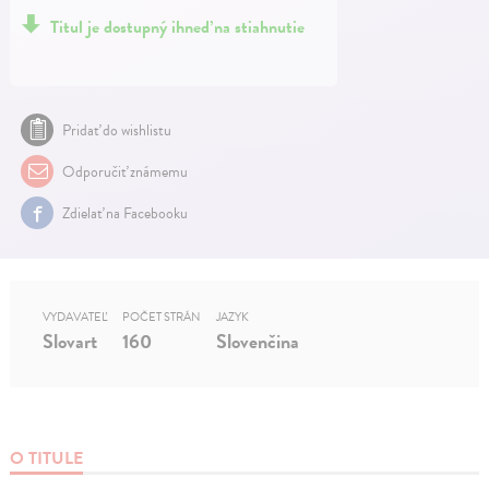
Titul je dostupný ihneď na stiahnutie
Pridať do wishlistu
Odporučiť známemu
Zdielať na Facebooku
VYDAVATEĽ
POČET STRÁN
JAZYK
Slovart
160
Slovenčina
O TITULE