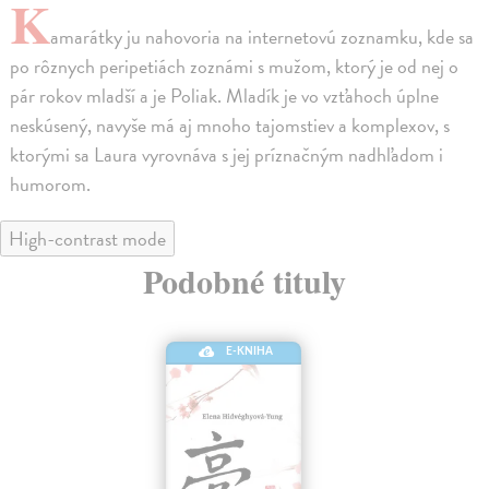
K
amarátky ju nahovoria na internetovú zoznamku, kde sa
po rôznych peripetiách zoznámi s mužom, ktorý je od nej o
pár rokov mladší a je Poliak. Mladík je vo vzťahoch úplne
neskúsený, navyše má aj mnoho tajomstiev a komplexov, s
ktorými sa Laura vyrovnáva s jej príznačným nadhľadom i
humorom.
High-contrast mode
Podobné tituly
E-KNIHA