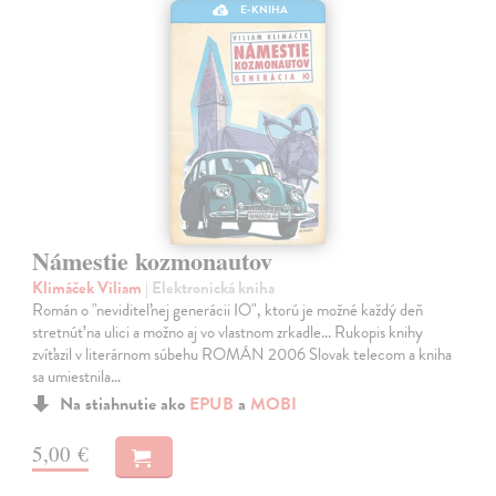
E-KNIHA
Námestie kozmonautov
Klimáček Viliam
| Elektronická kniha
Román o "neviditeľnej generácii IO", ktorú je možné každý deň
stretnúť na ulici a možno aj vo vlastnom zrkadle... Rukopis knihy
zvíťazil v literárnom súbehu ROMÁN 2006 Slovak telecom a kniha
sa umiestnila…
Na stiahnutie ako
EPUB
a
MOBI
5,00 €