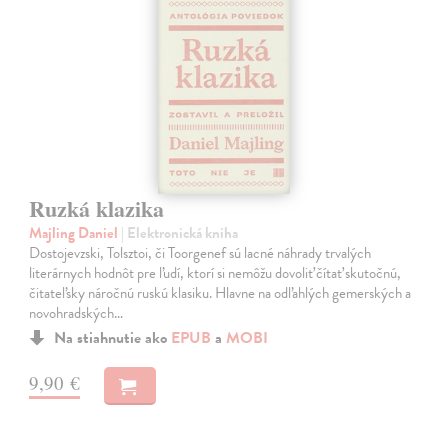
Ruzká klazika
Majling Daniel
| Elektronická kniha
Dostojevzski, Tolsztoi, či Toorgenef sú lacné náhrady trvalých
literárnych hodnôt pre ľudí, ktorí si nemôžu dovoliť čítať skutočnú,
čitateľsky náročnú ruskú klasiku. Hlavne na odľahlých gemerských a
novohradských…
Na stiahnutie ako
EPUB
a
MOBI
9,90 €