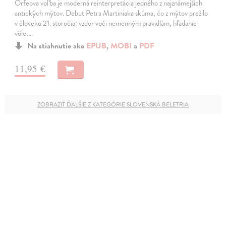
Orfeova voľba je moderná reinterpretácia jedného z najznámejších
antických mýtov. Debut Petra Martiniaka skúma, čo z mýtov prežilo
v človeku 21. storočia: vzdor voči nemenným pravidlám, hľadanie
vôle,…
Na stiahnutie ako
EPUB
,
MOBI
a
PDF
11,95 €
ZOBRAZIŤ ĎALŠIE Z KATEGÓRIE SLOVENSKÁ BELETRIA