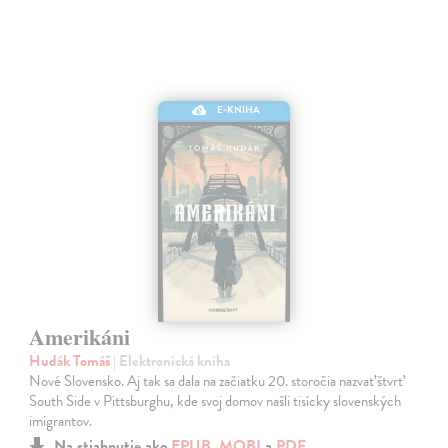
E-KNIHA
Amerikáni
Hudák Tomáš
| Elektronická kniha
Nové Slovensko. Aj tak sa dala na začiatku 20. storočia nazvať štvrť
South Side v Pittsburghu, kde svoj domov našli tisícky slovenských
imigrantov.
Na stiahnutie ako
EPUB
,
MOBI
a
PDF