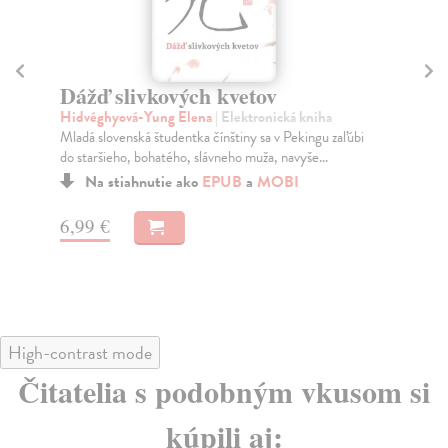
Hejtovaňja
M
Klimáček Viliam
| Elektronická kniha
Mo
Koho by hejtovali štúrovci, keby mali internet? Písal
Skľ
Tiso haiku?
bud
kaž
Na stiahnutie ako
EPUB
,
MOBI
a
PDF
12,90 €
7,
8,
High-contrast mode
Čitatelia s podobným vkusom si
kúpili aj: