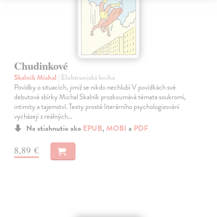
Chudinkové
Skalník Michal
| Elektronická kniha
Povídky o situacích, jimiž se nikdo nechlubí V povídkách své
debutové sbírky Michal Skalník prozkoumává témata soukromí,
intimity a tajemství. Texty prosté literárního psychologizování
vycházejí z reálných…
Na stiahnutie ako
EPUB
,
MOBI
a
PDF
8,89 €