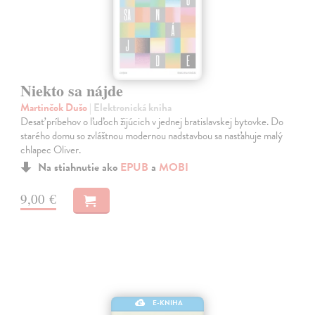
Niekto sa nájde
Martinčok Dušo
| Elektronická kniha
Desať príbehov o ľuďoch žijúcich v jednej bratislavskej bytovke. Do
starého domu so zvláštnou modernou nadstavbou sa nasťahuje malý
chlapec Oliver.
Na stiahnutie ako
EPUB
a
MOBI
9,00 €
E-KNIHA