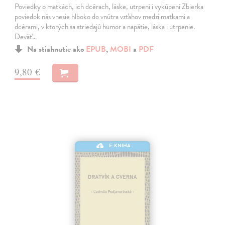
Poviedky o matkách, ich dcérach, láske, utrpení i vykúpení Zbierka
poviedok nás vnesie hlboko do vnútra vzťahov medzi matkami a
dcérami, v ktorých sa striedajú humor a napätie, láska i utrpenie.
Deväť…
Na stiahnutie ako
EPUB
,
MOBI
a
PDF
9,80 €
E-KNIHA