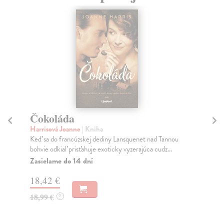
Sedem sliviek ... na cestu!
Feješová Veronika
| Kniha
Tannou
Zaujímavé prepojenie rytmického viazaného a
z...
uvoľnenejšieho nepravidelného verša dodáva
autorkiným bá...
Do 4 dní
6,69 €
6,90 €
?