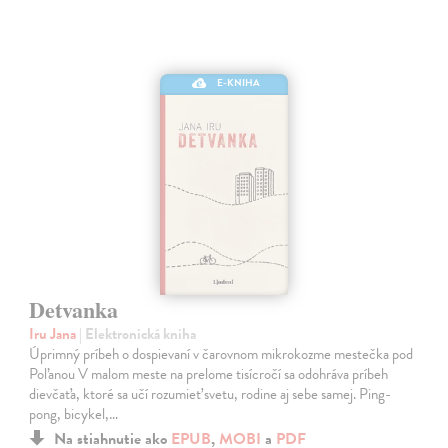
E-KNIHA
Detvanka
Iru Jana
| Elektronická kniha
Úprimný príbeh o dospievaní v čarovnom mikrokozme mestečka pod
Poľanou V malom meste na prelome tisícročí sa odohráva príbeh
dievčaťa, ktoré sa učí rozumieť svetu, rodine aj sebe samej. Ping-
pong, bicykel,…
Na stiahnutie ako
EPUB
,
MOBI
a
PDF