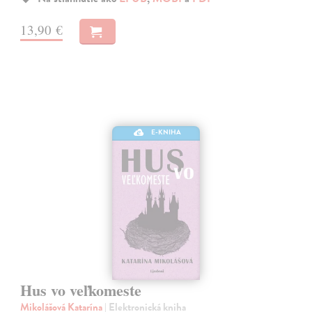
13,90 €
E-KNIHA
Hus vo veľkomeste
Mikolášová Katarína
| Elektronická kniha