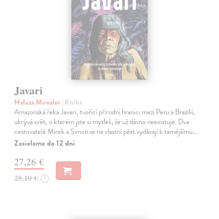
Javari
Haluza Miroslav
| Kniha
Amazonská řeka Javari, tvořící přírodní hranici mezi Peru a Brazílií,
ukrývá svět, o kterém jste si mysleli, že už dávno neexistuje. Dva
cestovatelé Mirek a Simon se na vlastní pěst vydávají k tamějšímu…
Zasielame do 12 dní
27,26 €
28,10 €
?