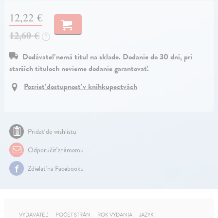
12,22 €
12,60 €
?
Dodávateľ nemá titul na sklade. Dodanie do 30 dní, pri
starších tituloch nevieme dodanie garantovať.
Pozrieť dostupnosť v kníhkupectvách
Pridať do wishlistu
Odporučiť známemu
Zdielať na Facebooku
VYDAVATEĽ
POČET STRÁN
ROK VYDANIA
JAZYK