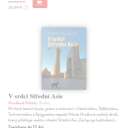
21,10 €
?
V srdci Střední Asie
Hrušková Nikola
| Kniha
Po třech letech života, práce a cestování v Uzbekistánu, Tádžikistánu,
Turkmenistánu a Kyrgyzstánu napsala Nikola Hrušková osobitý deník,
který přibližuje realitu v dnešní Střední Asii. Zachycuje každodenní…
Zasielame do 12 dní