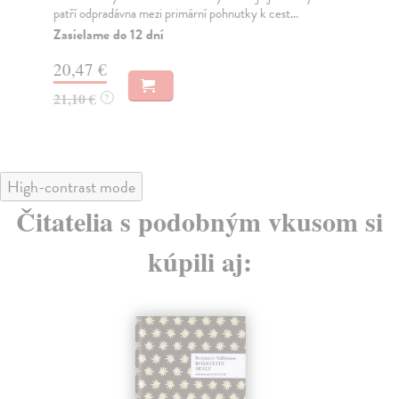
patří odpradávna mezi primární pohnutky k cest...
sou
Zasielame do 12 dní
Na
20,47 €
13
21,10 €
17
?
High-contrast mode
Čitatelia s podobným vkusom si
kúpili aj: