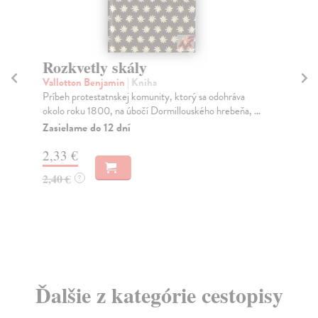
Rozkvetly skály
Bě
Vallotton Benjamin
| Kniha
Pé
Príbeh protestatnskej komunity, ktorý sa odohráva
Rep
okolo roku 1800, na úbočí Dormillouského hrebeňa, ...
fra
sku
Zasielame do 12 dní
Za
2,33 €
10
2,40 €
?
10
Ďalšie z kategórie cestopisy