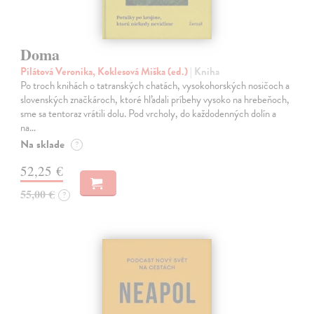
Doma
Pilátová Veronika, Koklesová Miška (ed.)
| Kniha
Po troch knihách o tatranských chatách, vysokohorských nosičoch a
slovenských značkároch, ktoré hľadali príbehy vysoko na hrebeňoch,
sme sa tentoraz vrátili dolu. Pod vrcholy, do každodenných dolín a
na…
Na sklade
?
52,25 €
55,00 €
?