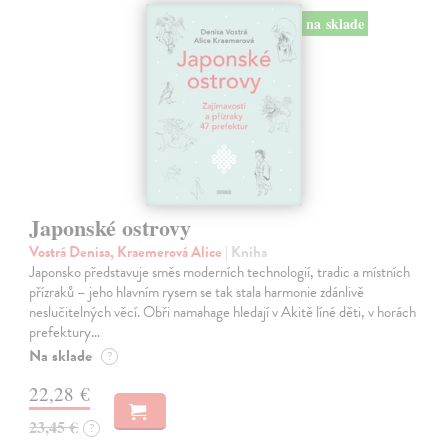
na sklade
Japonské ostrovy
Vostrá Denisa, Kraemerová Alice
| Kniha
Japonsko představuje směs moderních technologií, tradic a místních
přízraků – jeho hlavním rysem se tak stala harmonie zdánlivě
neslučitelných věcí. Obři namahage hledají v Akitě líné děti, v horách
prefektury…
Na sklade
?
22,28 €
23,45 €
?