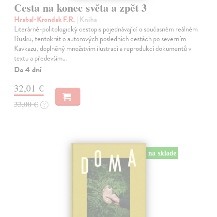
Cesta na konec světa a zpět 3
Hrabal-Krondak F.R.
| Kniha
Literárně-politologický cestopis pojednávající o současném reálném
Rusku, tentokrát o autorových posledních cestách po severním
Kavkazu, doplněný množstvím ilustrací a reprodukcí dokumentů v
textu a především…
Do 4 dní
32,01 €
33,00 €
?
na sklade