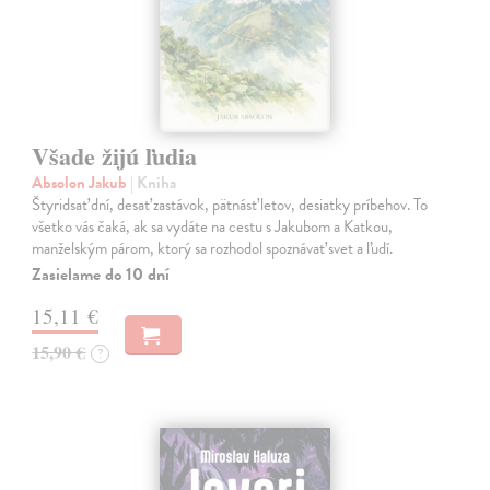
Všade žijú ľudia
Absolon Jakub
| Kniha
Štyridsať dní, desať zastávok, pätnásť letov, desiatky príbehov. To
všetko vás čaká, ak sa vydáte na cestu s Jakubom a Katkou,
manželským párom, ktorý sa rozhodol spoznávať svet a ľudí.
Zasielame do 10 dní
15,11 €
15,90 €
?