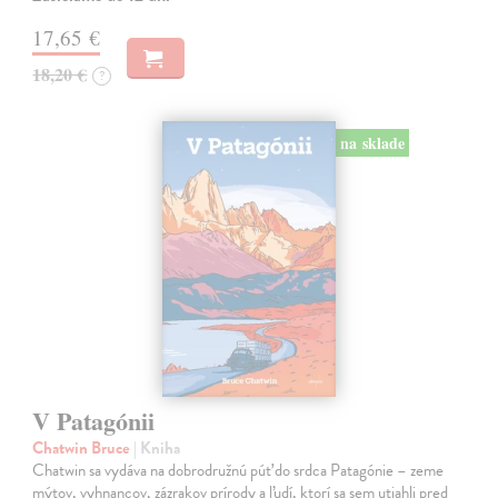
17,65 €
18,20 €
?
na sklade
V Patagónii
Chatwin Bruce
| Kniha
Chatwin sa vydáva na dobrodružnú púť do srdca Patagónie – zeme
mýtov, vyhnancov, zázrakov prírody a ľudí, ktorí sa sem utiahli pred