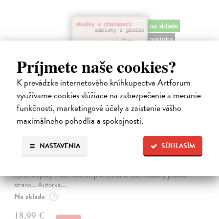
na sklade
novinka
Príjmete naše cookies?
K prevádzke internetového kníhkupectva Artforum
využívame cookies slúžiace na zabezpečenie a meranie
funkčnosti, marketingové účely a zaistenie vášho
maximálneho pohodlia a spokojnosti.
Obušky a chačapuri
Karlíková Eva
| Kniha
NASTAVENIA
SÚHLASÍM
Kniha přináší svědectví o společenské, politické a kulturní situaci
Gruzie v přelomovém období 2024–2025, kdy se mladá demokracie
s proevropským směřováním proměnila ve stát ovládaný jednou
stranou. Autorka,…
Na sklade
?
18,99 €