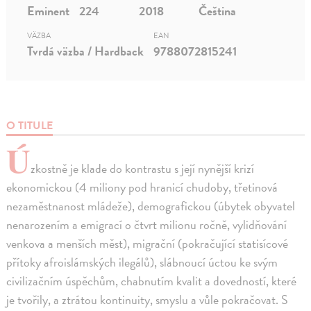
Eminent
224
2018
Čeština
VÄZBA
EAN
Tvrdá väzba / Hardback
9788072815241
O TITULE
Ú
zkostně je klade do kontrastu s její nynější krizí
ekonomickou (4 miliony pod hranicí chudoby, třetinová
nezaměstnanost mládeže), demografickou (úbytek obyvatel
nenarozením a emigrací o čtvrt milionu ročně, vylidňování
venkova a menších měst), migrační (pokračující statisícové
přítoky afroislámských ilegálů), slábnoucí úctou ke svým
civilizačním úspěchům, chabnutím kvalit a dovedností, které
je tvořily, a ztrátou kontinuity, smyslu a vůle pokračovat. S