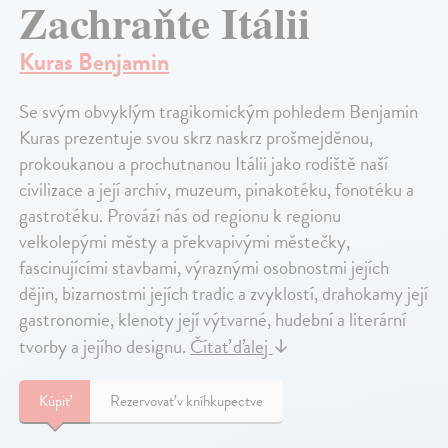
Zachraňte Itálii
Kuras Benjamin
Se svým obvyklým tragikomickým pohledem Benjamin
Kuras prezentuje svou skrz naskrz prošmejděnou,
prokoukanou a prochutnanou Itálii jako rodiště naší
civilizace a její archiv, muzeum, pinakotéku, fonotéku a
gastrotéku. Provází nás od regionu k regionu
velkolepými městy a překvapivými městečky,
fascinujícími stavbami, výraznými osobnostmi jejích
dějin, bizarnostmi jejích tradic a zvyklostí, drahokamy její
gastronomie, klenoty její výtvarné, hudební a literární
tvorby a jejího designu.
Čítať ďalej
↓
Kúpiť
Rezervovať v kníhkupectve