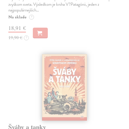
zvyškom sveta. Výsledkom je kniha V?Patagónii, jeden z
najpopulárnejších…
Na sklade
?
18,91 €
19,90 €
?
Šváby a tanky