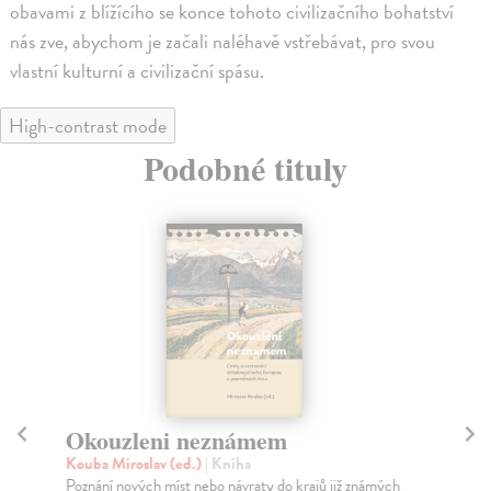
obavami z blížícího se konce tohoto civilizačního bohatství
nás zve, abychom je začali naléhavě vstřebávat, pro svou
vlastní kulturní a civilizační spásu.
High-contrast mode
Podobné tituly
Okouzleni neznámem
Ce
Kouba Miroslav (ed.)
| Kniha
Ko
Poznání nových míst nebo návraty do krajů již známých
Ese