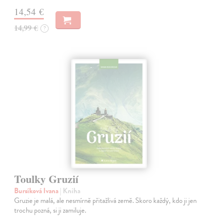
14,54 €
14,99 €
?
Toulky Gruzií
Bursíková Ivana
| Kniha
Gruzie je malá, ale nesmírně přitažlivá země. Skoro každý, kdo ji jen
trochu pozná, si ji zamiluje.