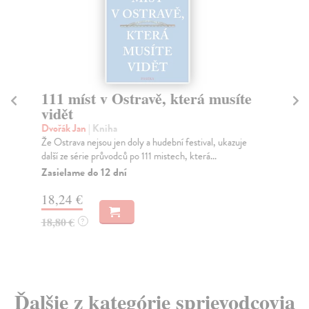
111 míst v Ostravě, která musíte
11
vidět
vi
Dvořák Jan
| Kniha
Če
Že Ostrava nejsou jen doly a hudební festival, ukazuje
Tuš
další ze série průvodců po 111 mistech, která...
Jak
Zasielame do 12 dní
Na
18,24 €
18
18,80 €
18
?
Ďalšie z kategórie sprievodcovia