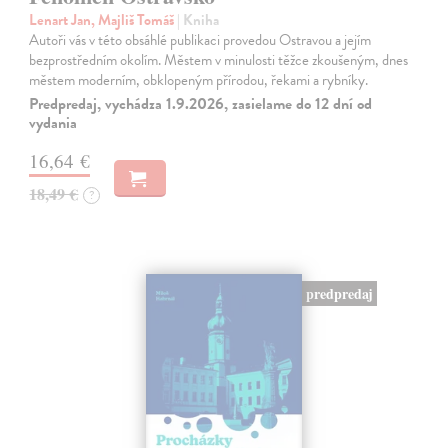
Lenart Jan, Majliš Tomáš
| Kniha
Autoři vás v této obsáhlé publikaci provedou Ostravou a jejím
bezprostředním okolím. Městem v minulosti těžce zkoušeným, dnes
městem moderním, obklopeným přírodou, řekami a rybníky.
Predpredaj, vychádza 1.9.2026, zasielame do 12 dní od
vydania
16,64 €
18,49 €
?
predpredaj