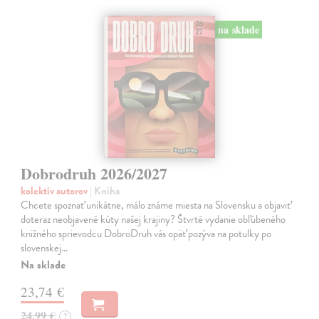
na sklade
Dobrodruh 2026/2027
kolektív autorov
| Kniha
Chcete spoznať unikátne, málo známe miesta na Slovensku a objaviť
doteraz neobjavené kúty našej krajiny? Štvrté vydanie obľúbeného
knižného sprievodcu DobroDruh vás opäť pozýva na potulky po
slovenskej…
Na sklade
23,74 €
24,99 €
?