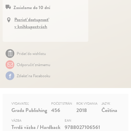
Zasielame do 10 dní
Pozrieť dostupnosť
v kníhkupectvách
Pridať do wishlistu
Odporučiť známemu
Zdielať na Facebooku
VYDAVATEĽ
POČET STRÁN
ROK VYDANIA
JAZYK
Grada Publishing
456
2018
Čeština
VÄZBA
EAN
Tvrdá väzba / Hardback
9788027106561