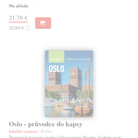
Na sklade
21,76 €
22,90 €
?
Oslo - průvodce do kapsy
kolektív autorov
| Kniha
Poznejte historické i moderní hlavní město Norska. Vydejte se do