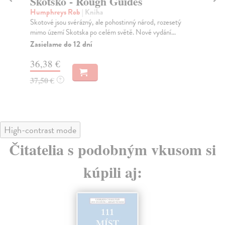
Skotsko - Rough Guides
U
Humphreys Rob
| Kniha
Fia
Skotové jsou svérázný, ale pohostinný národ, rozesetý
Aut
mimo území Skotska po celém světě. Nové vydání...
mís
Zasielame do 12 dní
Na
36,38 €
39
37,50 €
41
?
High-contrast mode
Čitatelia s podobným vkusom si
kúpili aj: