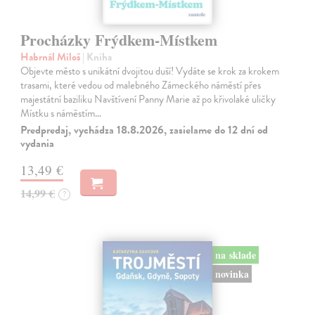
Procházky Frýdkem-Místkem
Habrnál Miloš
| Kniha
Objevte město s unikátní dvojitou duší! Vydáte se krok za krokem
trasami, které vedou od malebného Zámeckého náměstí přes
majestátní baziliku Navštívení Panny Marie až po křivolaké uličky
Místku s náměstím…
Predpredaj, vychádza 18.8.2026, zasielame do 12 dní od
vydania
13,49 €
14,99 €
?
na sklade
novinka