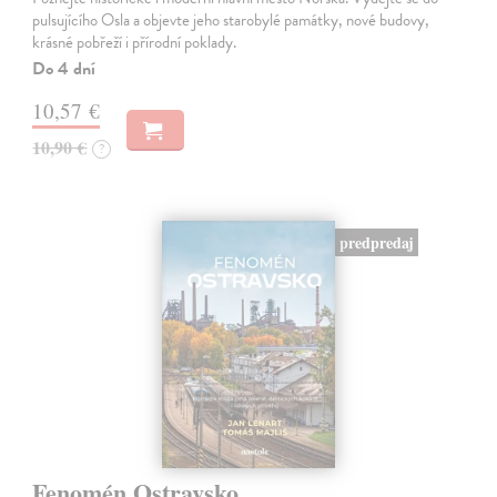
pulsujícího Osla a objevte jeho starobylé památky, nové budovy,
krásné pobřeží i přírodní poklady.
Do 4 dní
10,57 €
10,90 €
?
predpredaj
Fenomén Ostravsko