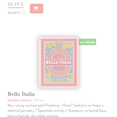
16,19 €
16,69 €
?
na sklade
Bella Italia
kolektív autorov
| Kniha
Kto z vás by nechcel zažiť Prázdniny v Ríme? Sadnúť si na Vespu a
obehnúť pamiatky ? Španielske schody či Koloseum, ochutnať kávu,
ktorá chutí tak, ako nikde na svete.