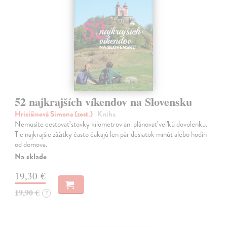
52 najkrajších víkendov na Slovensku
Hricišinová Simona (zost.)
| Kniha
Nemusíte cestovať stovky kilometrov ani plánovať veľkú dovolenku.
Tie najkrajšie zážitky často čakajú len pár desiatok minút alebo hodín
od domova.
Na sklade
19,30 €
19,90 €
?