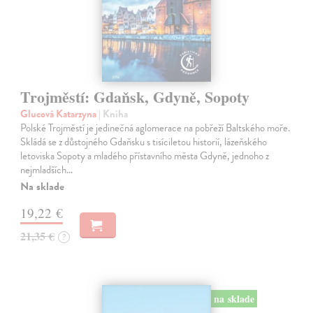
Trojměstí: Gdaňsk, Gdyně, Sopoty
Glucová Katarzyna
| Kniha
Polské Trojměstí je jedinečná aglomerace na pobřeží Baltského moře.
Skládá se z důstojného Gdaňsku s tisíciletou historií, lázeňského
letoviska Sopoty a mladého přístavního města Gdyně, jednoho z
nejmladších…
Na sklade
19,22 €
21,35 €
?
na sklade