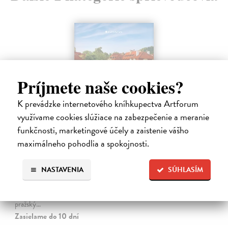
Príjmete naše cookies?
K prevádzke internetového kníhkupectva Artforum
využívame cookies slúžiace na zabezpečenie a meranie
funkčnosti, marketingové účely a zaistenie vášho
maximálneho pohodlia a spokojnosti.
Pražské příběhy
Hášová Klára, Černý David (ed.)
| Kniha
NASTAVENIA
SÚHLASÍM
Víte, kde byste na Pražském hradě našli Jezdecké schodiště, které
umožňovalo koním vstup do velkého sálu na rytířské turnaje? Víte,
kde žije, naparuje se a roztahuje svá nádherná pera nejkrásnější
pražský…
Zasielame do 10 dní