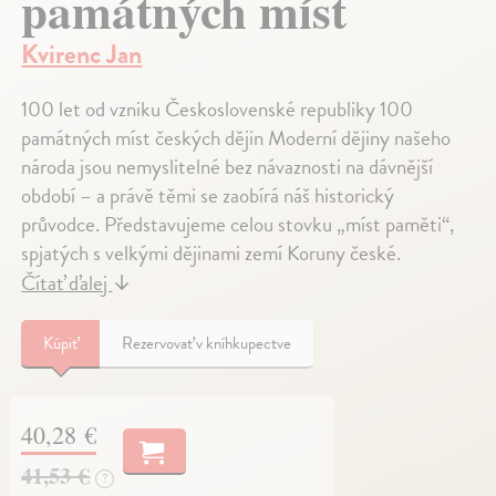
památných míst
Kvirenc Jan
100 let od vzniku Československé republiky 100
památných míst českých dějin Moderní dějiny našeho
národa jsou nemyslitelné bez návaznosti na dávnější
období – a právě těmi se zaobírá náš historický
průvodce. Představujeme celou stovku „míst paměti“,
spjatých s velkými dějinami zemí Koruny české.
Čítať ďalej
↓
Kúpiť
Rezervovať v kníhkupectve
40,28 €
41,53 €
?