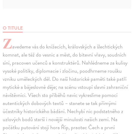
O TITULE
Z
avedeme vás do knížecích, královských a šlechtických
komnat, ale též do vesnic a měst, do bitevní vřavy, soudních
síní, pracoven učenců a konstruktérů. Nahlédneme za kulisy
vysoké politiky, diplomacie i zločinu, poodhrneme roušku
vzniku uměleckých děl. Do naší historické paměti také patří
mytické a bájeslovné děje; na scénu vstoupí slavní zahraniční
návštěvníci. Všech sto příběhů navíc vykreslíme pomocí
autentických dobových textů – stanete se tak přímými
účastníky historického bádání. Nechybí nic podstatného z
uzlových bodů starší i novější minulosti našich zemí. Na
počátku putování stojí hora Říp, praotec Čech a první