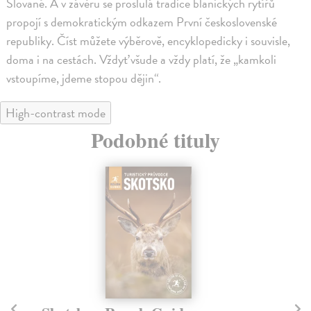
Slované. A v závěru se proslulá tradice blanických rytířů
propojí s demokratickým odkazem První československé
republiky. Číst můžete výběrově, encyklopedicky i souvisle,
doma i na cestách. Vždyť všude a vždy platí, že „kamkoli
vstoupíme, jdeme stopou dějin“.
High-contrast mode
Podobné tituly